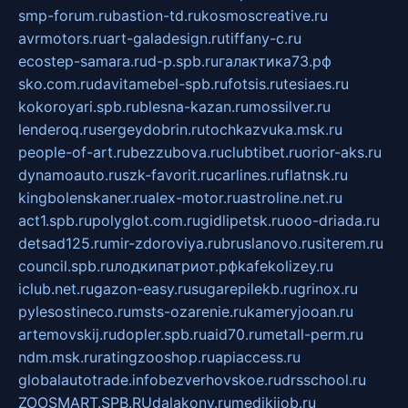
smp-forum.ru
bastion-td.ru
kosmoscreative.ru
avrmotors.ru
art-galadesign.ru
tiffany-c.ru
ecostep-samara.ru
d-p.spb.ru
галактика73.рф
sko.com.ru
davitamebel-spb.ru
fotsis.ru
tesiaes.ru
kokoroyari.spb.ru
blesna-kazan.ru
mossilver.ru
lenderoq.ru
sergeydobrin.ru
tochkazvuka.msk.ru
people-of-art.ru
bezzubova.ru
clubtibet.ru
orior-aks.ru
dynamoauto.ru
szk-favorit.ru
carlines.ru
flatnsk.ru
kingbolenskaner.ru
alex-motor.ru
astroline.net.ru
act1.spb.ru
polyglot.com.ru
gidlipetsk.ru
ooo-driada.ru
detsad125.ru
mir-zdoroviya.ru
bruslanovo.ru
siterem.ru
council.spb.ru
лодкипатриот.рф
kafekolizey.ru
iclub.net.ru
gazon-easy.ru
sugarepilekb.ru
grinox.ru
pylesostineco.ru
msts-ozarenie.ru
kameryjooan.ru
artemovskij.ru
dopler.spb.ru
aid70.ru
metall-perm.ru
ndm.msk.ru
ratingzooshop.ru
apiaccess.ru
globalautotrade.info
bezverhovskoe.ru
drsschool.ru
ZOOSMART.SPB.RU
dalakony.ru
medikijob.ru