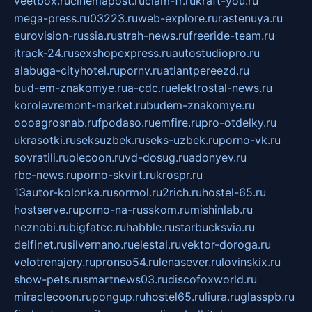
veetbox.ru
cinemapost.ru
ciam-fr.ru
kraft-you.ru
mega-press.ru
03223.ru
web-explore.ru
rastenuya.ru
eurovision-russia.ru
strah-news.ru
freeride-team.ru
itrack-24.ru
sexshopexpress.ru
autostudiopro.ru
alabuga-cityhotel.ru
pornv.ru
atlantpereezd.ru
bud-em-znakomye.ru
a-cdc.ru
elektrostal-news.ru
korolevremont-market.ru
budem-znakomye.ru
oooagrosnab.ru
fpodaso.ru
emfire.ru
pro-otdelky.ru
ukrasotki.ru
seksuzbek.ru
seks-uzbek.ru
porno-vk.ru
sovratili.ru
olecoon.ru
vd-dosug.ru
adonyev.ru
rbc-news.ru
porno-skvirt.ru
krospr.ru
13autor-kolonka.ru
sormol.ru
2rich.ru
hostel-65.ru
hostserve.ru
porno-na-russkom.ru
mishinlab.ru
neznobi.ru
bigfatcc.ru
habble.ru
starbucksvia.ru
delfinet.ru
silvernano.ru
elestal.ru
vektor-doroga.ru
velotrenajery.ru
pronso54.ru
lenasever.ru
lovinskix.ru
show-pets.ru
smartnews03.ru
discofoxworld.ru
miraclecoon.ru
pongup.ru
hostel65.ru
liura.ru
glasspb.ru