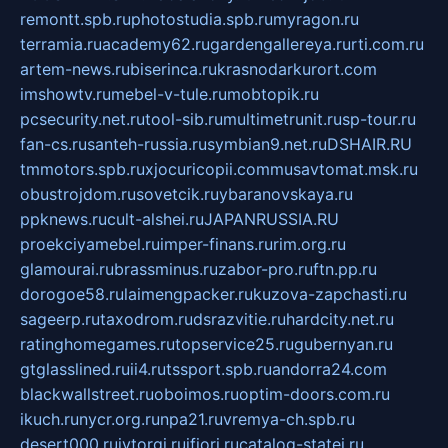
remontt.spb.ru
photostudia.spb.ru
myragon.ru
terramia.ru
academy62.ru
gardengallereya.ru
rti.com.ru
artem-news.ru
biserinca.ru
krasnodarkurort.com
imshowtv.ru
mebel-v-tule.ru
mobtopik.ru
pcsecurity.net.ru
tool-sib.ru
multimetrunit.ru
sp-tour.ru
fan-cs.ru
santeh-russia.ru
symbian9.net.ru
DSHAIR.RU
tmmotors.spb.ru
xjocuricopii.com
musavtomat.msk.ru
obustrojdom.ru
sovetcik.ru
ybaranovskaya.ru
ppknews.ru
cult-alshei.ru
JAPANRUSSIA.RU
proekciyamebel.ru
imper-finans.ru
rim.org.ru
glamourai.ru
brassminus.ru
zabor-pro.ru
ftn.pp.ru
dorogoe58.ru
laimengpacker.ru
kuzova-zapchasti.ru
sageerp.ru
taxodrom.ru
dsrazvitie.ru
hardcity.net.ru
ratinghomegames.ru
topservice25.ru
gubernyan.ru
gtglasslined.ru
ii4.ru
tssport.spb.ru
andorra24.com
blackwallstreet.ru
oboimos.ru
optim-doors.com.ru
ikuch.ru
nycr.org.ru
npa21.ru
vremya-ch.spb.ru
desert000.ru
ivtorgi.ru
ifiori.ru
catalog-statei.ru