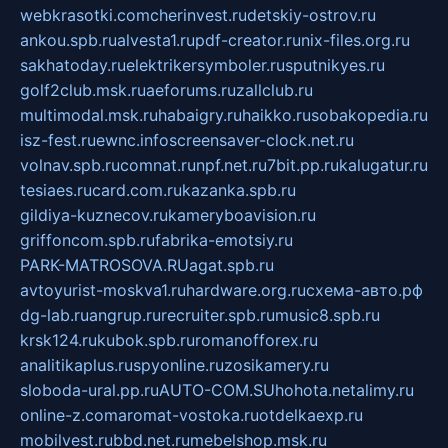
webkrasotki.com
cherinvest.ru
detskiy-ostrov.ru
ankou.spb.ru
alvesta1.ru
pdf-creator.ru
nix-files.org.ru
sakhatoday.ru
elektrikersymboler.ru
sputnikyes.ru
golf2club.msk.ru
aeforums.ru
zallclub.ru
multimodal.msk.ru
habaigry.ru
haikko.ru
sobakopedia.ru
isz-fest.ru
ewnc.info
screensaver-clock.net.ru
volnav.spb.ru
comnat.ru
npf.net.ru
7bit.pp.ru
kalugatur.ru
tesiaes.ru
card.com.ru
kazanka.spb.ru
gildiya-kuznecov.ru
kameryboavision.ru
griffoncom.spb.ru
fabrika-emotsiy.ru
PARK-MATROSOVA.RU
agat.spb.ru
avtoyurist-moskva1.ru
hardware.org.ru
схема-авто.рф
dg-lab.ru
angrup.ru
recruiter.spb.ru
music8.spb.ru
krsk124.ru
kubok.spb.ru
romanofforex.ru
analitikaplus.ru
spyonline.ru
zosikamery.ru
sloboda-ural.pp.ru
AUTO-COM.SU
hohota.net
alimy.ru
online-z.com
aromat-vostoka.ru
otdelkaexp.ru
mobilvest.ru
bbd.net.ru
mebelshop.msk.ru