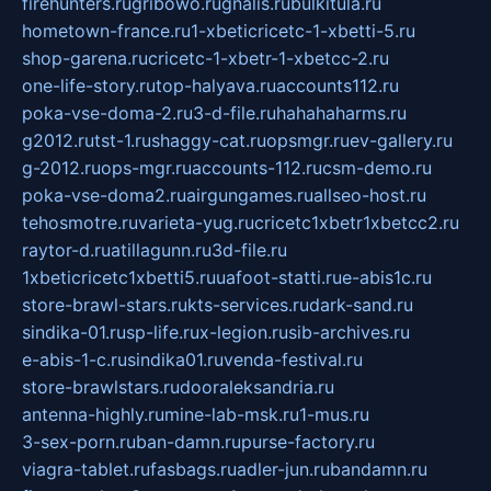
firehunters.ru
gribowo.ru
gnalis.ru
bulkitula.ru
hometown-france.ru
1-xbeticricetc-1-xbetti-5.ru
shop-garena.ru
cricetc-1-xbetr-1-xbetcc-2.ru
one-life-story.ru
top-halyava.ru
accounts112.ru
poka-vse-doma-2.ru
3-d-file.ru
hahahaharms.ru
g2012.ru
tst-1.ru
shaggy-cat.ru
opsmgr.ru
ev-gallery.ru
g-2012.ru
ops-mgr.ru
accounts-112.ru
csm-demo.ru
poka-vse-doma2.ru
airgungames.ru
allseo-host.ru
tehosmotre.ru
varieta-yug.ru
cricetc1xbetr1xbetcc2.ru
raytor-d.ru
atillagunn.ru
3d-file.ru
1xbeticricetc1xbetti5.ru
uafoot-statti.ru
e-abis1c.ru
store-brawl-stars.ru
kts-services.ru
dark-sand.ru
sindika-01.ru
sp-life.ru
x-legion.ru
sib-archives.ru
e-abis-1-c.ru
sindika01.ru
venda-festival.ru
store-brawlstars.ru
dooraleksandria.ru
antenna-highly.ru
mine-lab-msk.ru
1-mus.ru
3-sex-porn.ru
ban-damn.ru
purse-factory.ru
viagra-tablet.ru
fasbags.ru
adler-jun.ru
bandamn.ru