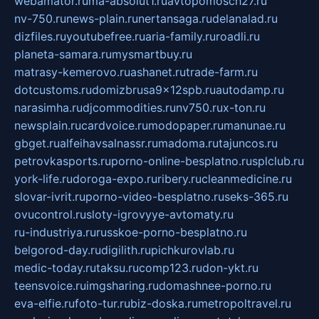
webamator.ru
ma-absolut1.ru
avtopomosch27.ru
nv-750.ru
news-plain.ru
nertansaga.ru
delanalad.ru
dizfiles.ru
youtubefree.ru
aria-family.ru
roadli.ru
planeta-samara.ru
mysmartbuy.ru
matrasy-kemerovo.ru
ashanet.ru
trade-farm.ru
dotcustoms.ru
domizbrusa9x12spb.ru
autodamp.ru
narasimha.ru
djcommodities.ru
nv750.ru
x-ton.ru
newsplain.ru
cardvoice.ru
modopaper.ru
manunae.ru
gbget.ru
alfeihavsalnassr.ru
madoma.ru
tajuncos.ru
petrovkasports.ru
porno-online-besplatno.ru
splclub.ru
york-life.ru
doroga-expo.ru
ribery.ru
cleanmedicine.ru
slovar-ivrit.ru
porno-video-besplatno.ru
seks-365.ru
ovucontrol.ru
sloty-igrovyye-avtomaty.ru
ru-industriya.ru
russkoe-porno-besplatno.ru
belgorod-day.ru
digilith.ru
pichkurovlab.ru
medic-today.ru
taksu.ru
comp123.ru
don-ykt.ru
teensvoice.ru
imgsharing.ru
domashnee-porno.ru
eva-elfie.ru
foto-tur.ru
biz-doska.ru
metropoltravel.ru