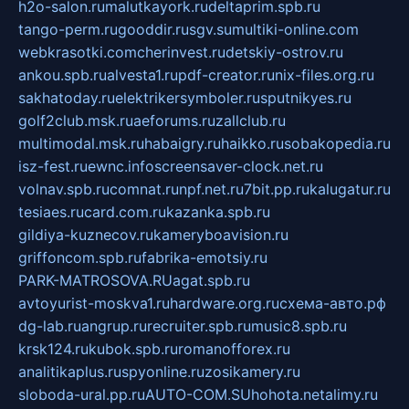
h2o-salon.ru
malutkayork.ru
deltaprim.spb.ru
tango-perm.ru
gooddir.ru
sgv.su
multiki-online.com
webkrasotki.com
cherinvest.ru
detskiy-ostrov.ru
ankou.spb.ru
alvesta1.ru
pdf-creator.ru
nix-files.org.ru
sakhatoday.ru
elektrikersymboler.ru
sputnikyes.ru
golf2club.msk.ru
aeforums.ru
zallclub.ru
multimodal.msk.ru
habaigry.ru
haikko.ru
sobakopedia.ru
isz-fest.ru
ewnc.info
screensaver-clock.net.ru
volnav.spb.ru
comnat.ru
npf.net.ru
7bit.pp.ru
kalugatur.ru
tesiaes.ru
card.com.ru
kazanka.spb.ru
gildiya-kuznecov.ru
kameryboavision.ru
griffoncom.spb.ru
fabrika-emotsiy.ru
PARK-MATROSOVA.RU
agat.spb.ru
avtoyurist-moskva1.ru
hardware.org.ru
схема-авто.рф
dg-lab.ru
angrup.ru
recruiter.spb.ru
music8.spb.ru
krsk124.ru
kubok.spb.ru
romanofforex.ru
analitikaplus.ru
spyonline.ru
zosikamery.ru
sloboda-ural.pp.ru
AUTO-COM.SU
hohota.net
alimy.ru