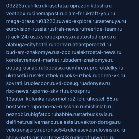
03223.ru
ufille.ru
krasotata.ru
prazdnikdushi.ru
veetbox.ru
cinemapost.ru
ciam-fr.ru
kraft-you.ru
mega-press.ru
03223.ru
web-explore.ru
rastenuya.ru
eurovision-russia.ru
strah-news.ru
freeride-team.ru
itrack-24.ru
sexshopexpress.ru
autostudiopro.ru
alabuga-cityhotel.ru
pornv.ru
atlantpereezd.ru
bud-em-znakomye.ru
a-cdc.ru
elektrostal-news.ru
korolevremont-market.ru
budem-znakomye.ru
oooagrosnab.ru
fpodaso.ru
emfire.ru
pro-otdelky.ru
ukrasotki.ru
seksuzbek.ru
seks-uzbek.ru
porno-vk.ru
sovratili.ru
olecoon.ru
vd-dosug.ru
adonyev.ru
rbc-news.ru
porno-skvirt.ru
krospr.ru
13autor-kolonka.ru
sormol.ru
2rich.ru
hostel-65.ru
hostserve.ru
porno-na-russkom.ru
mishinlab.ru
neznobi.ru
bigfatcc.ru
habble.ru
starbucksvia.ru
delfinet.ru
silvernano.ru
elestal.ru
vektor-doroga.ru
velotrenajery.ru
pronso54.ru
lenasever.ru
lovinskix.ru
show-pets.ru
smartnews03.ru
discofoxworld.ru