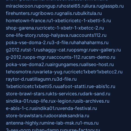
miraclecoon.ru
pongup.ru
hostel65.ru
liura.ru
glasspb.ru
firehunters.ru
gribowo.ru
gnalis.ru
bulkitula.ru
hometown-france.ru
1-xbeticricetc-1-xbetti-5.ru
shop-garena.ru
cricetc-1-xbetr-1-xbetcc-2.ru
one-life-story.ru
top-halyava.ru
accounts112.ru
poka-vse-doma-2.ru
3-d-file.ru
hahahaharms.ru
g2012.ru
tst-1.ru
shaggy-cat.ru
opsmgr.ru
ev-gallery.ru
g-2012.ru
ops-mgr.ru
accounts-112.ru
csm-demo.ru
poka-vse-doma2.ru
airgungames.ru
allseo-host.ru
tehosmotre.ru
varieta-yug.ru
cricetc1xbetr1xbetcc2.ru
raytor-d.ru
atillagunn.ru
3d-file.ru
1xbeticricetc1xbetti5.ru
uafoot-statti.ru
e-abis1c.ru
store-brawl-stars.ru
kts-services.ru
dark-sand.ru
sindika-01.ru
sp-life.ru
x-legion.ru
sib-archives.ru
e-abis-1-c.ru
sindika01.ru
venda-festival.ru
store-brawlstars.ru
dooraleksandria.ru
antenna-highly.ru
mine-lab-msk.ru
1-mus.ru
3-sex-porn.ru
ban-damn.ru
purse-factory.ru