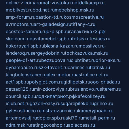
online-z.com
aromat-vostoka.ru
otdelkaexp.ru
mobilvest.ru
bbd.net.ru
mebelshop.msk.ru
smp-forum.ru
bastion-td.ru
kosmoscreative.ru
avrmotors.ru
art-galadesign.ru
tiffany-c.ru
ecostep-samara.ru
d-p.spb.ru
галактика73.рф
sko.com.ru
davitamebel-spb.ru
fotsis.ru
tesiaes.ru
kokoroyari.spb.ru
blesna-kazan.ru
mossilver.ru
lenderoq.ru
sergeydobrin.ru
tochkazvuka.msk.ru
people-of-art.ru
bezzubova.ru
clubtibet.ru
orior-aks.ru
dynamoauto.ru
szk-favorit.ru
carlines.ru
flatnsk.ru
kingbolenskaner.ru
alex-motor.ru
astroline.net.ru
act1.spb.ru
polyglot.com.ru
gidlipetsk.ru
ooo-driada.ru
detsad125.ru
mir-zdoroviya.ru
bruslanovo.ru
siterem.ru
council.spb.ru
лодкипатриот.рф
kafekolizey.ru
iclub.net.ru
gazon-easy.ru
sugarepilekb.ru
grinox.ru
pylesostineco.ru
msts-ozarenie.ru
kameryjooan.ru
artemovskij.ru
dopler.spb.ru
aid70.ru
metall-perm.ru
ndm.msk.ru
ratingzooshop.ru
apiaccess.ru