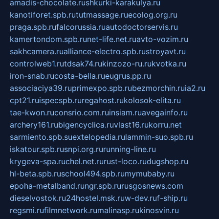
amadis-chocolate.ru
shkurki-karakulya.ru
kanotiforet.spb.ru
tutmassage.ru
ecolog.org.ru
praga.spb.ru
falcorussia.ru
autodoctorservis.ru
kamertondom.spb.ru
net-life.net.ru
avto-vozim.ru
sakhcamera.ru
alliance-electro.spb.ru
stroyavt.ru
controlweb1.ru
tdsak74.ru
kinzozo-ru.ru
kvotka.ru
iron-snab.ru
costa-bella.ru
eugrus.pp.ru
associaciya39.ru
primexpo.spb.ru
bezmorchin.ru
ia2.ru
cpt21.ru
ispecspb.ru
regahost.ru
kolosok-elita.ru
tae-kwon.ru
consrio.com.ru
insiam.ru
avegainfo.ru
archery161.ru
bigencyclica.ru
vlast16.ru
korru.net
sarmiento.spb.su
extelopedia.ru
lammin-suo.spb.ru
iskatour.spb.ru
snpi.org.ru
running-line.ru
krygeva-spa.ru
chel.net.ru
rust-loco.ru
dugshop.ru
hl-beta.spb.ru
school494.spb.ru
mymubaby.ru
epoha-metalband.ru
ngr.spb.ru
rusgosnews.com
dieselvostok.ru
24hostel.msk.ru
w-dev.ru
f-ship.ru
regsmi.ru
filmnetwork.ru
malinasp.ru
kinosvin.ru