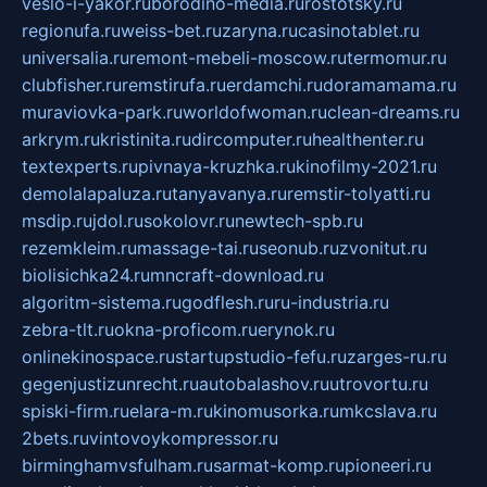
veslo-i-yakor.ru
borodino-media.ru
rostotsky.ru
regionufa.ru
weiss-bet.ru
zaryna.ru
casinotablet.ru
universalia.ru
remont-mebeli-moscow.ru
termomur.ru
clubfisher.ru
remstirufa.ru
erdamchi.ru
doramamama.ru
muraviovka-park.ru
worldofwoman.ru
clean-dreams.ru
arkrym.ru
kristinita.ru
dircomputer.ru
healthenter.ru
textexperts.ru
pivnaya-kruzhka.ru
kinofilmy-2021.ru
demolalapaluza.ru
tanyavanya.ru
remstir-tolyatti.ru
msdip.ru
jdol.ru
sokolovr.ru
newtech-spb.ru
rezemkleim.ru
massage-tai.ru
seonub.ru
zvonitut.ru
biolisichka24.ru
mncraft-download.ru
algoritm-sistema.ru
godflesh.ru
ru-industria.ru
zebra-tlt.ru
okna-proficom.ru
erynok.ru
onlinekinospace.ru
startupstudio-fefu.ru
zarges-ru.ru
gegenjustizunrecht.ru
autobalashov.ru
utrovortu.ru
spiski-firm.ru
elara-m.ru
kinomusorka.ru
mkcslava.ru
2bets.ru
vintovoykompressor.ru
birminghamvsfulham.ru
sarmat-komp.ru
pioneeri.ru