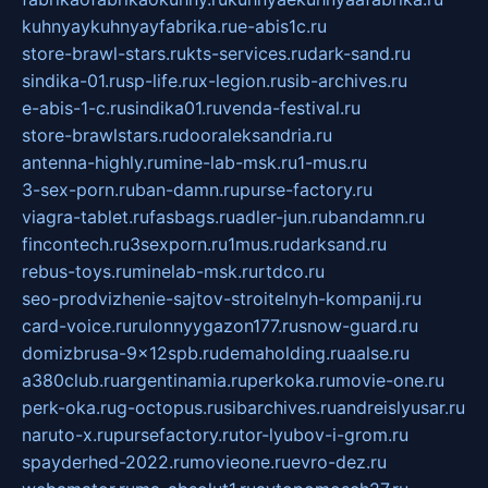
kuhnyaykuhnyayfabrika.ru
e-abis1c.ru
store-brawl-stars.ru
kts-services.ru
dark-sand.ru
sindika-01.ru
sp-life.ru
x-legion.ru
sib-archives.ru
e-abis-1-c.ru
sindika01.ru
venda-festival.ru
store-brawlstars.ru
dooraleksandria.ru
antenna-highly.ru
mine-lab-msk.ru
1-mus.ru
3-sex-porn.ru
ban-damn.ru
purse-factory.ru
viagra-tablet.ru
fasbags.ru
adler-jun.ru
bandamn.ru
fincontech.ru
3sexporn.ru
1mus.ru
darksand.ru
rebus-toys.ru
minelab-msk.ru
rtdco.ru
seo-prodvizhenie-sajtov-stroitelnyh-kompanij.ru
card-voice.ru
rulonnyygazon177.ru
snow-guard.ru
domizbrusa-9x12spb.ru
demaholding.ru
aalse.ru
a380club.ru
argentinamia.ru
perkoka.ru
movie-one.ru
perk-oka.ru
g-octopus.ru
sibarchives.ru
andreislyusar.ru
naruto-x.ru
pursefactory.ru
tor-lyubov-i-grom.ru
spayderhed-2022.ru
movieone.ru
evro-dez.ru