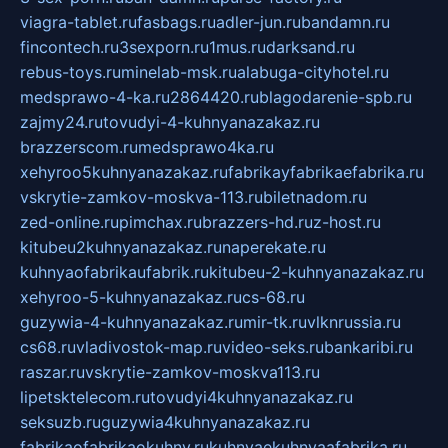
viagra-tablet.ru
fasbags.ru
adler-jun.ru
bandamn.ru
fincontech.ru
3sexporn.ru
1mus.ru
darksand.ru
rebus-toys.ru
minelab-msk.ru
alabuga-cityhotel.ru
medsprawo-4-ka.ru
2864420.ru
blagodarenie-spb.ru
zajmy24.ru
tovudyi-4-kuhnyanazakaz.ru
brazzerscom.ru
medsprawo4ka.ru
xehyroo5kuhnyanazakaz.ru
fabrikayfabrikaefabrika.ru
vskrytie-zamkov-moskva-113.ru
biletnadom.ru
zed-online.ru
pimchax.ru
brazzers-hd.ru
z-host.ru
kitubeu2kuhnyanazakaz.ru
naperekate.ru
kuhnyaofabrikaufabrik.ru
kitubeu-2-kuhnyanazakaz.ru
xehyroo-5-kuhnyanazakaz.ru
cs-68.ru
guzywia-4-kuhnyanazakaz.ru
mir-tk.ru
vlknrussia.ru
cs68.ru
vladivostok-map.ru
video-seks.ru
bankaribi.ru
raszar.ru
vskrytie-zamkov-moskva113.ru
lipetsktelecom.ru
tovudyi4kuhnyanazakaz.ru
seksuzb.ru
guzywia4kuhnyanazakaz.ru
fabrikaofabrikaokuhny.ru
kuhnyaekuhnyaafabrika.ru