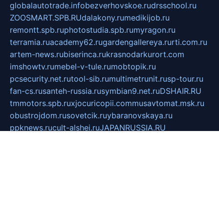
globalautotrade.info
bezverhovskoe.ru
drsschool.ru
ZOOSMART.SPB.RU
dalakony.ru
medikijob.ru
remontt.spb.ru
photostudia.spb.ru
myragon.ru
terramia.ru
academy62.ru
gardengallereya.ru
rti.com.ru
artem-news.ru
biserinca.ru
krasnodarkurort.com
imshowtv.ru
mebel-v-tule.ru
mobtopik.ru
pcsecurity.net.ru
tool-sib.ru
multimetrunit.ru
sp-tour.ru
fan-cs.ru
santeh-russia.ru
symbian9.net.ru
DSHAIR.RU
tmmotors.spb.ru
xjocuricopii.com
musavtomat.msk.ru
obustrojdom.ru
sovetcik.ru
ybaranovskaya.ru
ppknews.ru
cult-alshei.ru
JAPANRUSSIA.RU
proekciyamebel.ru
imper-finans.ru
rim.org.ru
glamourai.ru
brassminus.ru
zabor-pro.ru
ftn.pp.ru
dorogoe58.ru
laimengpacker.ru
kuzova-zapchasti.ru
sageerp.ru
taxodrom.ru
dsrazvitie.ru
hardcity.net.ru
ratinghomegames.ru
topservice25.ru
gubernyan.ru
gtglasslined.ru
ii4.ru
tssport.spb.ru
andorra24.com
blackwallstreet.ru
oboimos.ru
optim-doors.com.ru