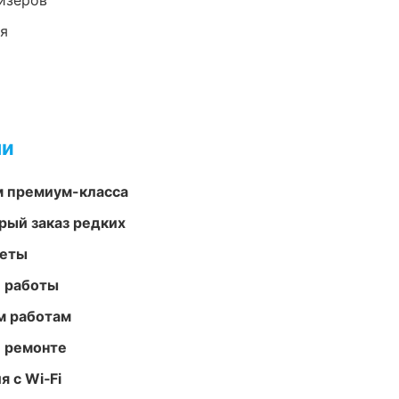
йзеров
ия
ми
м премиум-класса
рый заказ редких
меты
е работы
м работам
и ремонте
 с Wi‑Fi