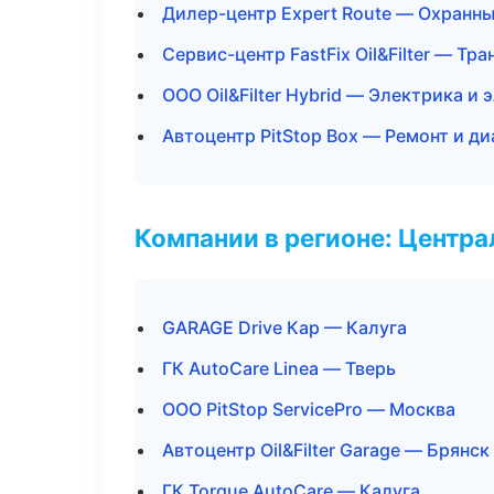
Дилер-центр Expert Route — Охранн
Сервис-центр FastFix Oil&Filter — Тр
ООО Oil&Filter Hybrid — Электрика и
Автоцентр PitStop Box — Ремонт и д
Компании в регионе: Центр
GARAGE Drive Кар — Калуга
ГК AutoCare Linea — Тверь
ООО PitStop ServicePro — Москва
Автоцентр Oil&Filter Garage — Брянск
ГК Torque AutoCare — Калуга