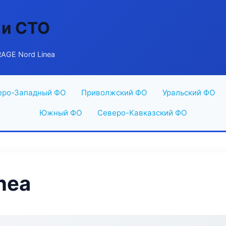
 и СТО
AGE Nord Linea
еро-Западный ФО
Приволжский ФО
Уральский ФО
Южный ФО
Северо-Кавказский ФО
nea