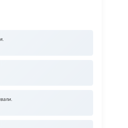
я.
вали.