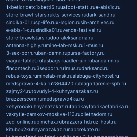
1xbeticricetc1xbetti5.ru
uafoot-statti.ru
e-abis1c.ru
store-brawl-stars.ru
kts-services.ru
dark-sand.ru
sindika-01.ru
sp-life.ru
x-legion.ru
sib-archives.ru
e-abis-1-c.ru
sindika01.ru
venda-festival.ru
store-brawlstars.ru
dooraleksandria.ru
antenna-highly.ru
mine-lab-msk.ru
1-mus.ru
3-sex-porn.ru
ban-damn.ru
purse-factory.ru
viagra-tablet.ru
fasbags.ru
adler-jun.ru
bandamn.ru
fincontech.ru
3sexporn.ru
1mus.ru
darksand.ru
rebus-toys.ru
minelab-msk.ru
alabuga-cityhotel.ru
medsprawo-4-ka.ru
2864420.ru
blagodarenie-spb.ru
zajmy24.ru
tovudyi-4-kuhnyanazakaz.ru
brazzerscom.ru
medsprawo4ka.ru
xehyroo5kuhnyanazakaz.ru
fabrikayfabrikaefabrika.ru
vskrytie-zamkov-moskva-113.ru
biletnadom.ru
zed-online.ru
pimchax.ru
brazzers-hd.ru
z-host.ru
kitubeu2kuhnyanazakaz.ru
naperekate.ru