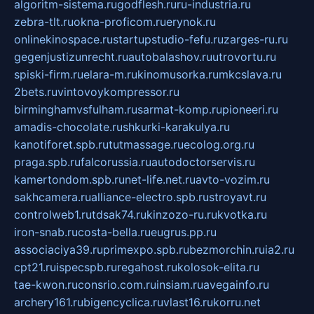
algoritm-sistema.ru
godflesh.ru
ru-industria.ru
zebra-tlt.ru
okna-proficom.ru
erynok.ru
onlinekinospace.ru
startupstudio-fefu.ru
zarges-ru.ru
gegenjustizunrecht.ru
autobalashov.ru
utrovortu.ru
spiski-firm.ru
elara-m.ru
kinomusorka.ru
mkcslava.ru
2bets.ru
vintovoykompressor.ru
birminghamvsfulham.ru
sarmat-komp.ru
pioneeri.ru
amadis-chocolate.ru
shkurki-karakulya.ru
kanotiforet.spb.ru
tutmassage.ru
ecolog.org.ru
praga.spb.ru
falcorussia.ru
autodoctorservis.ru
kamertondom.spb.ru
net-life.net.ru
avto-vozim.ru
sakhcamera.ru
alliance-electro.spb.ru
stroyavt.ru
controlweb1.ru
tdsak74.ru
kinzozo-ru.ru
kvotka.ru
iron-snab.ru
costa-bella.ru
eugrus.pp.ru
associaciya39.ru
primexpo.spb.ru
bezmorchin.ru
ia2.ru
cpt21.ru
ispecspb.ru
regahost.ru
kolosok-elita.ru
tae-kwon.ru
consrio.com.ru
insiam.ru
avegainfo.ru
archery161.ru
bigencyclica.ru
vlast16.ru
korru.net