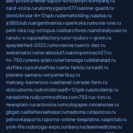
seo-prodvizhenie-sajtov-stroitelnyh-kompanij.ru
card-voice.ru
rulonnyygazon177.ru
snow-guard.ru
domizbrusa-9x12spb.ru
demaholding.ru
aalse.ru
a380club.ru
argentinamia.ru
perkoka.ru
movie-one.ru
perk-oka.ru
g-octopus.ru
sibarchives.ru
andreislyusar.ru
naruto-x.ru
pursefactory.ru
tor-lyubov-i-grom.ru
spayderhed-2022.ru
movieone.ru
evro-dez.ru
webamator.ru
ma-absolut1.ru
avtopomosch27.ru
nv-750.ru
news-plain.ru
nertansaga.ru
delanalad.ru
dizfiles.ru
youtubefree.ru
aria-family.ru
roadli.ru
planeta-samara.ru
mysmartbuy.ru
matrasy-kemerovo.ru
ashanet.ru
trade-farm.ru
dotcustoms.ru
domizbrusa9x12spb.ru
autodamp.ru
narasimha.ru
djcommodities.ru
nv750.ru
x-ton.ru
newsplain.ru
cardvoice.ru
modopaper.ru
manunae.ru
gbget.ru
alfeihavsalnassr.ru
madoma.ru
tajuncos.ru
petrovkasports.ru
porno-online-besplatno.ru
splclub.ru
york-life.ru
doroga-expo.ru
ribery.ru
cleanmedicine.ru