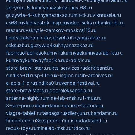
kuhnyaofabrikaufabrik.ru
kitubeu-2-kuhnyanazakaz.ru
xehyroo-5-kuhnyanazakaz.ru
cs-68.ru
guzywia-4-kuhnyanazakaz.ru
mir-tk.ru
vlknrussia.ru
cs68.ru
vladivostok-map.ru
video-seks.ru
bankaribi.ru
raszar.ru
vskrytie-zamkov-moskva113.ru
lipetsktelecom.ru
tovudyi4kuhnyanazakaz.ru
seksuzb.ru
guzywia4kuhnyanazakaz.ru
fabrikaofabrikaokuhny.ru
kuhnyaekuhnyaafabrika.ru
kuhnyaykuhnyayfabrika.ru
e-abis1c.ru
store-brawl-stars.ru
kts-services.ru
dark-sand.ru
sindika-01.ru
sp-life.ru
x-legion.ru
sib-archives.ru
e-abis-1-c.ru
sindika01.ru
venda-festival.ru
store-brawlstars.ru
dooraleksandria.ru
antenna-highly.ru
mine-lab-msk.ru
1-mus.ru
3-sex-porn.ru
ban-damn.ru
purse-factory.ru
viagra-tablet.ru
fasbags.ru
adler-jun.ru
bandamn.ru
fincontech.ru
3sexporn.ru
1mus.ru
darksand.ru
rebus-toys.ru
minelab-msk.ru
rtdco.ru