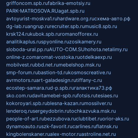
griffoncom.spb.ru
fabrika-emotsiy.ru
PARK-MATROSOVA.RU
agat.spb.ru
avtoyurist-moskva1.ru
hardware.org.ru
схема-авто.рф
dg-lab.ru
angrup.ru
recruiter.spb.ru
music8.spb.ru
krsk124.ru
kubok.spb.ru
romanofforex.ru
analitikaplus.ru
spyonline.ru
zosikamery.ru
sloboda-ural.pp.ru
AUTO-COM.SU
hohota.net
alimy.ru
online-z.com
aromat-vostoka.ru
otdelkaexp.ru
mobilvest.ru
bbd.net.ru
mebelshop.msk.ru
smp-forum.ru
bastion-td.ru
kosmoscreative.ru
avrmotors.ru
art-galadesign.ru
tiffany-c.ru
ecostep-samara.ru
d-p.spb.ru
галактика73.рф
sko.com.ru
davitamebel-spb.ru
fotsis.ru
tesiaes.ru
kokoroyari.spb.ru
blesna-kazan.ru
mossilver.ru
lenderoq.ru
sergeydobrin.ru
tochkazvuka.msk.ru
people-of-art.ru
bezzubova.ru
clubtibet.ru
orior-aks.ru
dynamoauto.ru
szk-favorit.ru
carlines.ru
flatnsk.ru
kingbolenskaner.ru
alex-motor.ru
astroline.net.ru