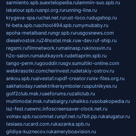
sarmiento.spb.su
extelopedia.ru
lammin-suo.spb.ru
iskatour.spb.ru
snpi.org.ru
running-line.ru
krygeva-spa.ru
chel.net.ru
rust-loco.ru
dugshop.ru
hl-beta.spb.ru
school494.spb.ru
mymubaby.ru
epoha-metalband.ru
ngr.spb.ru
rusgosnews.com
dieselvostok.ru
24hostel.msk.ru
w-dev.ru
f-ship.ru
regsmi.ru
filmnetwork.ru
malinasp.ru
kinosvin.ru
h2o-salon.ru
malutkayork.ru
deltaprim.spb.ru
tango-perm.ru
gooddir.ru
sgv.su
multiki-online.com
webkrasotki.com
cherinvest.ru
detskiy-ostrov.ru
ankou.spb.ru
alvesta1.ru
pdf-creator.ru
nix-files.org.ru
sakhatoday.ru
elektrikersymboler.ru
sputnikyes.ru
golf2club.msk.ru
aeforums.ru
zallclub.ru
multimodal.msk.ru
habaigry.ru
haikko.ru
sobakopedia.ru
isz-fest.ru
ewnc.info
screensaver-clock.net.ru
volnav.spb.ru
comnat.ru
npf.net.ru
7bit.pp.ru
kalugatur.ru
tesiaes.ru
card.com.ru
kazanka.spb.ru
gildiya-kuznecov.ru
kameryboavision.ru