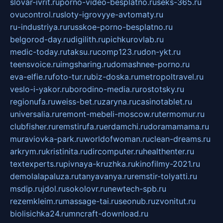
slovar-ivrit.ru
porno-video-besplatno.ru
seks-365.ru
ovucontrol.ru
sloty-igrovyye-avtomaty.ru
ru-industriya.ru
russkoe-porno-besplatno.ru
belgorod-day.ru
digilith.ru
pichkurovlab.ru
medic-today.ru
taksu.ru
comp123.ru
don-ykt.ru
teensvoice.ru
imgsharing.ru
domashnee-porno.ru
eva-elfie.ru
foto-tur.ru
biz-doska.ru
metropoltravel.ru
veslo-i-yakor.ru
borodino-media.ru
rostotsky.ru
regionufa.ru
weiss-bet.ru
zaryna.ru
casinotablet.ru
universalia.ru
remont-mebeli-moscow.ru
termomur.ru
clubfisher.ru
remstirufa.ru
erdamchi.ru
doramamama.ru
muraviovka-park.ru
worldofwoman.ru
clean-dreams.ru
arkrym.ru
kristinita.ru
dircomputer.ru
healthenter.ru
textexperts.ru
pivnaya-kruzhka.ru
kinofilmy-2021.ru
demolalapaluza.ru
tanyavanya.ru
remstir-tolyatti.ru
msdip.ru
jdol.ru
sokolovr.ru
newtech-spb.ru
rezemkleim.ru
massage-tai.ru
seonub.ru
zvonitut.ru
biolisichka24.ru
mncraft-download.ru