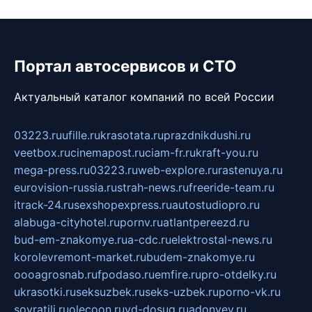
Портал автосервисов и СТО
Актуальный каталог компаний по всей России
03223.ru
ufille.ru
krasotata.ru
prazdnikdushi.ru
veetbox.ru
cinemapost.ru
ciam-fr.ru
kraft-you.ru
mega-press.ru
03223.ru
web-explore.ru
rastenuya.ru
eurovision-russia.ru
strah-news.ru
freeride-team.ru
itrack-24.ru
sexshopexpress.ru
autostudiopro.ru
alabuga-cityhotel.ru
pornv.ru
atlantpereezd.ru
bud-em-znakomye.ru
a-cdc.ru
elektrostal-news.ru
korolevremont-market.ru
budem-znakomye.ru
oooagrosnab.ru
fpodaso.ru
emfire.ru
pro-otdelky.ru
ukrasotki.ru
seksuzbek.ru
seks-uzbek.ru
porno-vk.ru
sovratili.ru
olecoon.ru
vd-dosug.ru
adonyev.ru