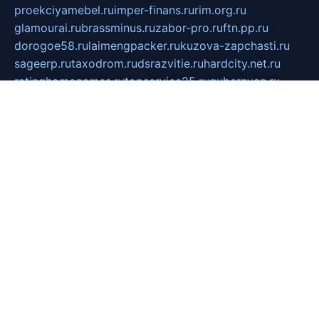
proekciyamebel.ru
imper-finans.ru
rim.org.ru
glamourai.ru
brassminus.ru
zabor-pro.ru
ftn.pp.ru
dorogoe58.ru
laimengpacker.ru
kuzova-zapchasti.ru
sageerp.ru
taxodrom.ru
dsrazvitie.ru
hardcity.net.ru
ratinghomegames.ru
topservice25.ru
gubernyan.ru
gtglasslined.ru
ii4.ru
tssport.spb.ru
andorra24.com
blackwallstreet.ru
oboimos.ru
optim-doors.com.ru
ikuch.ru
nycr.org.ru
npa21.ru
vremya-ch.spb.ru
desert000.ru
ivtorgi.ru
ifiori.ru
catalog-statei.ru
dcv.org.ru
spetsmaster174.ru
ipkameryhiseeu.ru
dum26.ru
ruspol.spb.ru
fr-opendp.ru
kam-solnyshko.ru
cheyenne-arapaho.ru
sevzapmetal.spb.ru
ted-lapidus.spb.ru
parasite-eliminator.ru
sigma-complete.ru
modernworld.ru
dama-moda.ru
eholot-group.ru
sk-nvkz.ru
DRONGOLD.RU
democratia2.ru
i-farmer.ru
mass-sport.org
jablonex.spb.ru
bookmess.ru
linkword.ru
refineua.com.ru
cs-spec.net.ru
altay-mebel.ru