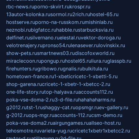
rbc-news.ru
porno-skvirt.ru
krospr.ru
13autor-kolonka.ru
sormol.ru
2rich.ru
hostel-65.ru
hostserve.ru
porno-na-russkom.ru
mishinlab.ru
neznobi.ru
bigfatcc.ru
habble.ru
starbucksvia.ru
delfinet.ru
silvernano.ru
elestal.ru
vektor-doroga.ru
velotrenajery.ru
pronso54.ru
lenasever.ru
lovinskix.ru
show-pets.ru
smartnews03.ru
discofoxworld.ru
miraclecoon.ru
pongup.ru
hostel65.ru
liura.ru
glasspb.ru
firehunters.ru
gribowo.ru
gnalis.ru
bulkitula.ru
hometown-france.ru
1-xbeticricetc-1-xbetti-5.ru
shop-garena.ru
cricetc-1-xbetr-1-xbetcc-2.ru
one-life-story.ru
top-halyava.ru
accounts112.ru
poka-vse-doma-2.ru
3-d-file.ru
hahahaharms.ru
g2012.ru
tst-1.ru
shaggy-cat.ru
opsmgr.ru
ev-gallery.ru
g-2012.ru
ops-mgr.ru
accounts-112.ru
csm-demo.ru
poka-vse-doma2.ru
airgungames.ru
allseo-host.ru
tehosmotre.ru
varieta-yug.ru
cricetc1xbetr1xbetcc2.ru
raytor-d.ru
atillagunn.ru
3d-file.ru