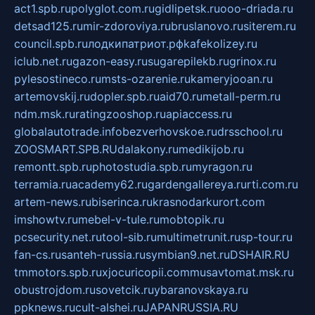
act1.spb.ru
polyglot.com.ru
gidlipetsk.ru
ooo-driada.ru
detsad125.ru
mir-zdoroviya.ru
bruslanovo.ru
siterem.ru
council.spb.ru
лодкипатриот.рф
kafekolizey.ru
iclub.net.ru
gazon-easy.ru
sugarepilekb.ru
grinox.ru
pylesostineco.ru
msts-ozarenie.ru
kameryjooan.ru
artemovskij.ru
dopler.spb.ru
aid70.ru
metall-perm.ru
ndm.msk.ru
ratingzooshop.ru
apiaccess.ru
globalautotrade.info
bezverhovskoe.ru
drsschool.ru
ZOOSMART.SPB.RU
dalakony.ru
medikijob.ru
remontt.spb.ru
photostudia.spb.ru
myragon.ru
terramia.ru
academy62.ru
gardengallereya.ru
rti.com.ru
artem-news.ru
biserinca.ru
krasnodarkurort.com
imshowtv.ru
mebel-v-tule.ru
mobtopik.ru
pcsecurity.net.ru
tool-sib.ru
multimetrunit.ru
sp-tour.ru
fan-cs.ru
santeh-russia.ru
symbian9.net.ru
DSHAIR.RU
tmmotors.spb.ru
xjocuricopii.com
musavtomat.msk.ru
obustrojdom.ru
sovetcik.ru
ybaranovskaya.ru
ppknews.ru
cult-alshei.ru
JAPANRUSSIA.RU