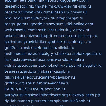
epoha-metalband.ru
ngr.spb.ru
rusgosnews.com
dieselvostok.ru
24hostel.msk.ru
w-dev.ru
f-ship.ru
regsmi.ru
filmnetwork.ru
malinasp.ru
kinosvin.ru
h2o-salon.ru
malutkayork.ru
deltaprim.spb.ru
tango-perm.ru
gooddir.ru
sgv.su
multiki-online.com
webkrasotki.com
cherinvest.ru
detskiy-ostrov.ru
ankou.spb.ru
alvesta1.ru
pdf-creator.ru
nix-files.org.ru
sakhatoday.ru
elektrikersymboler.ru
sputnikyes.ru
golf2club.msk.ru
aeforums.ru
zallclub.ru
multimodal.msk.ru
habaigry.ru
haikko.ru
sobakopedia.ru
isz-fest.ru
ewnc.info
screensaver-clock.net.ru
volnav.spb.ru
comnat.ru
npf.net.ru
7bit.pp.ru
kalugatur.ru
tesiaes.ru
card.com.ru
kazanka.spb.ru
gildiya-kuznecov.ru
kameryboavision.ru
griffoncom.spb.ru
fabrika-emotsiy.ru
PARK-MATROSOVA.RU
agat.spb.ru
avtoyurist-moskva1.ru
hardware.org.ru
схема-авто.рф
dg-lab.ru
angrup.ru
recruiter.spb.ru
music8.spb.ru