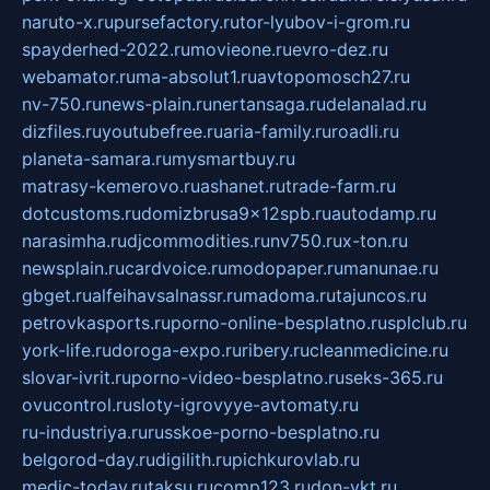
naruto-x.ru
pursefactory.ru
tor-lyubov-i-grom.ru
spayderhed-2022.ru
movieone.ru
evro-dez.ru
webamator.ru
ma-absolut1.ru
avtopomosch27.ru
nv-750.ru
news-plain.ru
nertansaga.ru
delanalad.ru
dizfiles.ru
youtubefree.ru
aria-family.ru
roadli.ru
planeta-samara.ru
mysmartbuy.ru
matrasy-kemerovo.ru
ashanet.ru
trade-farm.ru
dotcustoms.ru
domizbrusa9x12spb.ru
autodamp.ru
narasimha.ru
djcommodities.ru
nv750.ru
x-ton.ru
newsplain.ru
cardvoice.ru
modopaper.ru
manunae.ru
gbget.ru
alfeihavsalnassr.ru
madoma.ru
tajuncos.ru
petrovkasports.ru
porno-online-besplatno.ru
splclub.ru
york-life.ru
doroga-expo.ru
ribery.ru
cleanmedicine.ru
slovar-ivrit.ru
porno-video-besplatno.ru
seks-365.ru
ovucontrol.ru
sloty-igrovyye-avtomaty.ru
ru-industriya.ru
russkoe-porno-besplatno.ru
belgorod-day.ru
digilith.ru
pichkurovlab.ru
medic-today.ru
taksu.ru
comp123.ru
don-ykt.ru