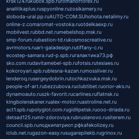
krsk124.ru
kubok.spb.ru
romanofforex.ru
analitikaplus.ru
spyonline.ru
zosikamery.ru
sloboda-ural.pp.ru
AUTO-COM.SU
hohota.net
alimy.ru
online-z.com
aromat-vostoka.ru
otdelkaexp.ru
mobilvest.ru
bbd.net.ru
mebelshop.msk.ru
smp-forum.ru
bastion-td.ru
kosmoscreative.ru
avrmotors.ru
art-galadesign.ru
tiffany-c.ru
ecostep-samara.ru
d-p.spb.ru
галактика73.рф
sko.com.ru
davitamebel-spb.ru
fotsis.ru
tesiaes.ru
kokoroyari.spb.ru
blesna-kazan.ru
mossilver.ru
lenderoq.ru
sergeydobrin.ru
tochkazvuka.msk.ru
people-of-art.ru
bezzubova.ru
clubtibet.ru
orior-aks.ru
dynamoauto.ru
szk-favorit.ru
carlines.ru
flatnsk.ru
kingbolenskaner.ru
alex-motor.ru
astroline.net.ru
act1.spb.ru
polyglot.com.ru
gidlipetsk.ru
ooo-driada.ru
detsad125.ru
mir-zdoroviya.ru
bruslanovo.ru
siterem.ru
council.spb.ru
лодкипатриот.рф
kafekolizey.ru
iclub.net.ru
gazon-easy.ru
sugarepilekb.ru
grinox.ru