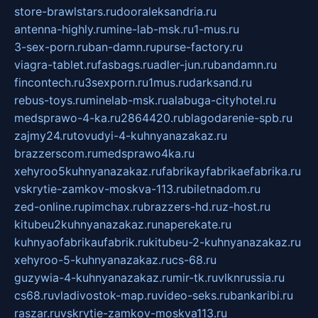
store-brawlstars.ru
dooraleksandria.ru
antenna-highly.ru
mine-lab-msk.ru
1-mus.ru
3-sex-porn.ru
ban-damn.ru
purse-factory.ru
viagra-tablet.ru
fasbags.ru
adler-jun.ru
bandamn.ru
fincontech.ru
3sexporn.ru
1mus.ru
darksand.ru
rebus-toys.ru
minelab-msk.ru
alabuga-cityhotel.ru
medsprawo-4-ka.ru
2864420.ru
blagodarenie-spb.ru
zajmy24.ru
tovudyi-4-kuhnyanazakaz.ru
brazzerscom.ru
medsprawo4ka.ru
xehyroo5kuhnyanazakaz.ru
fabrikayfabrikaefabrika.ru
vskrytie-zamkov-moskva-113.ru
biletnadom.ru
zed-online.ru
pimchax.ru
brazzers-hd.ru
z-host.ru
kitubeu2kuhnyanazakaz.ru
naperekate.ru
kuhnyaofabrikaufabrik.ru
kitubeu-2-kuhnyanazakaz.ru
xehyroo-5-kuhnyanazakaz.ru
cs-68.ru
guzywia-4-kuhnyanazakaz.ru
mir-tk.ru
vlknrussia.ru
cs68.ru
vladivostok-map.ru
video-seks.ru
bankaribi.ru
raszar.ru
vskrytie-zamkov-moskva113.ru