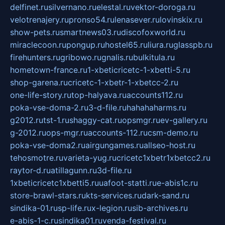
delfinet.ru
silvernano.ru
elestal.ru
vektor-doroga.ru
velotrenajery.ru
pronso54.ru
lenasever.ru
lovinskix.ru
show-pets.ru
smartnews03.ru
discofoxworld.ru
miraclecoon.ru
pongup.ru
hostel65.ru
liura.ru
glasspb.ru
firehunters.ru
gribowo.ru
gnalis.ru
bulkitula.ru
hometown-france.ru
1-xbeticricetc-1-xbetti-5.ru
shop-garena.ru
cricetc-1-xbetr-1-xbetcc-2.ru
one-life-story.ru
top-halyava.ru
accounts112.ru
poka-vse-doma-2.ru
3-d-file.ru
hahahaharms.ru
g2012.ru
tst-1.ru
shaggy-cat.ru
opsmgr.ru
ev-gallery.ru
g-2012.ru
ops-mgr.ru
accounts-112.ru
csm-demo.ru
poka-vse-doma2.ru
airgungames.ru
allseo-host.ru
tehosmotre.ru
varieta-yug.ru
cricetc1xbetr1xbetcc2.ru
raytor-d.ru
atillagunn.ru
3d-file.ru
1xbeticricetc1xbetti5.ru
uafoot-statti.ru
e-abis1c.ru
store-brawl-stars.ru
kts-services.ru
dark-sand.ru
sindika-01.ru
sp-life.ru
x-legion.ru
sib-archives.ru
e-abis-1-c.ru
sindika01.ru
venda-festival.ru