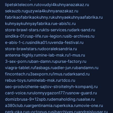
lipetsktelecom.ru
tovudyi4kuhnyanazakaz.ru
seksuzb.ru
guzywia4kuhnyanazakaz.ru
fabrikaofabrikaokuhny.ru
kuhnyaekuhnyaafabrika.ru
kuhnyaykuhnyayfabrika.ru
e-abis1c.ru
store-brawl-stars.ru
kts-services.ru
dark-sand.ru
sindika-01.ru
sp-life.ru
x-legion.ru
sib-archives.ru
e-abis-1-c.ru
sindika01.ru
venda-festival.ru
store-brawlstars.ru
dooraleksandria.ru
antenna-highly.ru
mine-lab-msk.ru
1-mus.ru
3-sex-porn.ru
ban-damn.ru
purse-factory.ru
viagra-tablet.ru
fasbags.ru
adler-jun.ru
bandamn.ru
fincontech.ru
3sexporn.ru
1mus.ru
darksand.ru
rebus-toys.ru
minelab-msk.ru
rtdco.ru
seo-prodvizhenie-sajtov-stroitelnyh-kompanij.ru
card-voice.ru
rulonnyygazon177.ru
snow-guard.ru
domizbrusa-9x12spb.ru
demaholding.ru
aalse.ru
a380club.ru
argentinamia.ru
perkoka.ru
movie-one.ru
perk-oka.ru
g-octopus.ru
sibarchives.ru
andreislyusar.ru