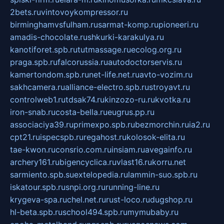
2bets.ru
vintovoykompressor.ru
birminghamvsfulham.ru
sarmat-komp.ru
pioneeri.ru
amadis-chocolate.ru
shkurki-karakulya.ru
kanotiforet.spb.ru
tutmassage.ru
ecolog.org.ru
praga.spb.ru
falcorussia.ru
autodoctorservis.ru
kamertondom.spb.ru
net-life.net.ru
avto-vozim.ru
sakhcamera.ru
alliance-electro.spb.ru
stroyavt.ru
controlweb1.ru
tdsak74.ru
kinzozo-ru.ru
kvotka.ru
iron-snab.ru
costa-bella.ru
eugrus.pp.ru
associaciya39.ru
primexpo.spb.ru
bezmorchin.ru
ia2.ru
cpt21.ru
ispecspb.ru
regahost.ru
kolosok-elita.ru
tae-kwon.ru
consrio.com.ru
insiam.ru
avegainfo.ru
archery161.ru
bigencyclica.ru
vlast16.ru
korru.net
sarmiento.spb.su
extelopedia.ru
lammin-suo.spb.ru
iskatour.spb.ru
snpi.org.ru
running-line.ru
krygeva-spa.ru
chel.net.ru
rust-loco.ru
dugshop.ru
hl-beta.spb.ru
school494.spb.ru
mymubaby.ru