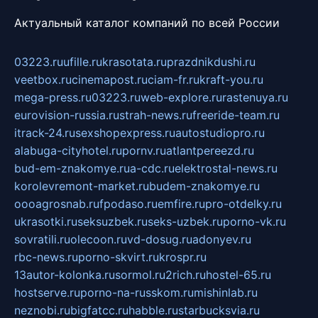
Актуальный каталог компаний по всей России
03223.ru
ufille.ru
krasotata.ru
prazdnikdushi.ru
veetbox.ru
cinemapost.ru
ciam-fr.ru
kraft-you.ru
mega-press.ru
03223.ru
web-explore.ru
rastenuya.ru
eurovision-russia.ru
strah-news.ru
freeride-team.ru
itrack-24.ru
sexshopexpress.ru
autostudiopro.ru
alabuga-cityhotel.ru
pornv.ru
atlantpereezd.ru
bud-em-znakomye.ru
a-cdc.ru
elektrostal-news.ru
korolevremont-market.ru
budem-znakomye.ru
oooagrosnab.ru
fpodaso.ru
emfire.ru
pro-otdelky.ru
ukrasotki.ru
seksuzbek.ru
seks-uzbek.ru
porno-vk.ru
sovratili.ru
olecoon.ru
vd-dosug.ru
adonyev.ru
rbc-news.ru
porno-skvirt.ru
krospr.ru
13autor-kolonka.ru
sormol.ru
2rich.ru
hostel-65.ru
hostserve.ru
porno-na-russkom.ru
mishinlab.ru
neznobi.ru
bigfatcc.ru
habble.ru
starbucksvia.ru