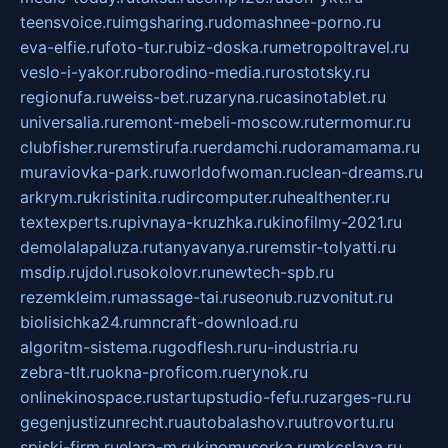
teensvoice.ru
imgsharing.ru
domashnee-porno.ru
eva-elfie.ru
foto-tur.ru
biz-doska.ru
metropoltravel.ru
veslo-i-yakor.ru
borodino-media.ru
rostotsky.ru
regionufa.ru
weiss-bet.ru
zaryna.ru
casinotablet.ru
universalia.ru
remont-mebeli-moscow.ru
termomur.ru
clubfisher.ru
remstirufa.ru
erdamchi.ru
doramamama.ru
muraviovka-park.ru
worldofwoman.ru
clean-dreams.ru
arkrym.ru
kristinita.ru
dircomputer.ru
healthenter.ru
textexperts.ru
pivnaya-kruzhka.ru
kinofilmy-2021.ru
demolalapaluza.ru
tanyavanya.ru
remstir-tolyatti.ru
msdip.ru
jdol.ru
sokolovr.ru
newtech-spb.ru
rezemkleim.ru
massage-tai.ru
seonub.ru
zvonitut.ru
biolisichka24.ru
mncraft-download.ru
algoritm-sistema.ru
godflesh.ru
ru-industria.ru
zebra-tlt.ru
okna-proficom.ru
erynok.ru
onlinekinospace.ru
startupstudio-fefu.ru
zarges-ru.ru
gegenjustizunrecht.ru
autobalashov.ru
utrovortu.ru
spiski-firm.ru
elara-m.ru
kinomusorka.ru
mkcslava.ru