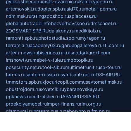
pylesostineco.ru
msts-ozarenie.ru
kameryjooan.ru
artemovskij.ru
dopler.spb.ru
aid70.ru
metall-perm.ru
ndm.msk.ru
ratingzooshop.ru
apiaccess.ru
globalautotrade.info
bezverhovskoe.ru
drsschool.ru
ZOOSMART.SPB.RU
dalakony.ru
medikijob.ru
remontt.spb.ru
photostudia.spb.ru
myragon.ru
terramia.ru
academy62.ru
gardengallereya.ru
rti.com.ru
artem-news.ru
biserinca.ru
krasnodarkurort.com
imshowtv.ru
mebel-v-tule.ru
mobtopik.ru
pcsecurity.net.ru
tool-sib.ru
multimetrunit.ru
sp-tour.ru
fan-cs.ru
santeh-russia.ru
symbian9.net.ru
DSHAIR.RU
tmmotors.spb.ru
xjocuricopii.com
musavtomat.msk.ru
obustrojdom.ru
sovetcik.ru
ybaranovskaya.ru
ppknews.ru
cult-alshei.ru
JAPANRUSSIA.RU
proekciyamebel.ru
imper-finans.ru
rim.org.ru
glamourai.ru
brassminus.ru
zabor-pro.ru
ftn.pp.ru
dorogoe58.ru
laimengpacker.ru
kuzova-zapchasti.ru
sageerp.ru
taxodrom.ru
dsrazvitie.ru
hardcity.net.ru