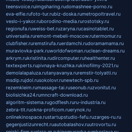
teensvoice.ru
imgsharing.ru
domashnee-porno.ru
eva-elfie.ru
foto-tur.ru
biz-doska.ru
metropoltravel.ru
veslo-i-yakor.ru
borodino-media.ru
rostotsky.ru
regionufa.ru
weiss-bet.ru
zaryna.ru
casinotablet.ru
universalia.ru
remont-mebeli-moscow.ru
termomur.ru
clubfisher.ru
remstirufa.ru
erdamchi.ru
doramamama.ru
muraviovka-park.ru
worldofwoman.ru
clean-dreams.ru
arkrym.ru
kristinita.ru
dircomputer.ru
healthenter.ru
textexperts.ru
pivnaya-kruzhka.ru
kinofilmy-2021.ru
demolalapaluza.ru
tanyavanya.ru
remstir-tolyatti.ru
msdip.ru
jdol.ru
sokolovr.ru
newtech-spb.ru
rezemkleim.ru
massage-tai.ru
seonub.ru
zvonitut.ru
biolisichka24.ru
mncraft-download.ru
algoritm-sistema.ru
godflesh.ru
ru-industria.ru
zebra-tlt.ru
okna-proficom.ru
erynok.ru
onlinekinospace.ru
startupstudio-fefu.ru
zarges-ru.ru
gegenjustizunrecht.ru
autobalashov.ru
utrovortu.ru
spiski-firm.ru
elara-m.ru
kinomusorka.ru
mkcslava.ru