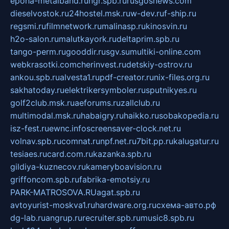
epoha-metalband.ru
ngr.spb.ru
rusgosnews.com
dieselvostok.ru
24hostel.msk.ru
w-dev.ru
f-ship.ru
regsmi.ru
filmnetwork.ru
malinasp.ru
kinosvin.ru
h2o-salon.ru
malutkayork.ru
deltaprim.spb.ru
tango-perm.ru
gooddir.ru
sgv.su
multiki-online.com
webkrasotki.com
cherinvest.ru
detskiy-ostrov.ru
ankou.spb.ru
alvesta1.ru
pdf-creator.ru
nix-files.org.ru
sakhatoday.ru
elektrikersymboler.ru
sputnikyes.ru
golf2club.msk.ru
aeforums.ru
zallclub.ru
multimodal.msk.ru
habaigry.ru
haikko.ru
sobakopedia.ru
isz-fest.ru
ewnc.info
screensaver-clock.net.ru
volnav.spb.ru
comnat.ru
npf.net.ru
7bit.pp.ru
kalugatur.ru
tesiaes.ru
card.com.ru
kazanka.spb.ru
gildiya-kuznecov.ru
kameryboavision.ru
griffoncom.spb.ru
fabrika-emotsiy.ru
PARK-MATROSOVA.RU
agat.spb.ru
avtoyurist-moskva1.ru
hardware.org.ru
схема-авто.рф
dg-lab.ru
angrup.ru
recruiter.spb.ru
music8.spb.ru