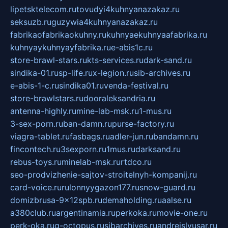
lipetsktelecom.ru
tovudyi4kuhnyanazakaz.ru
seksuzb.ru
guzywia4kuhnyanazakaz.ru
fabrikaofabrikaokuhny.ru
kuhnyaekuhnyaafabrika.ru
kuhnyaykuhnyayfabrika.ru
e-abis1c.ru
store-brawl-stars.ru
kts-services.ru
dark-sand.ru
sindika-01.ru
sp-life.ru
x-legion.ru
sib-archives.ru
e-abis-1-c.ru
sindika01.ru
venda-festival.ru
store-brawlstars.ru
dooraleksandria.ru
antenna-highly.ru
mine-lab-msk.ru
1-mus.ru
3-sex-porn.ru
ban-damn.ru
purse-factory.ru
viagra-tablet.ru
fasbags.ru
adler-jun.ru
bandamn.ru
fincontech.ru
3sexporn.ru
1mus.ru
darksand.ru
rebus-toys.ru
minelab-msk.ru
rtdco.ru
seo-prodvizhenie-sajtov-stroitelnyh-kompanij.ru
card-voice.ru
rulonnyygazon177.ru
snow-guard.ru
domizbrusa-9x12spb.ru
demaholding.ru
aalse.ru
a380club.ru
argentinamia.ru
perkoka.ru
movie-one.ru
perk-oka.ru
g-octopus.ru
sibarchives.ru
andreislyusar.ru