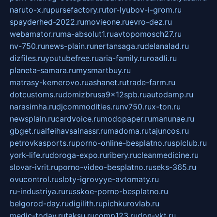
naruto-x.ru
pursefactory.ru
tor-lyubov-i-grom.ru
spayderhed-2022.ru
movieone.ru
evro-dez.ru
webamator.ru
ma-absolut1.ru
avtopomosch27.ru
nv-750.ru
news-plain.ru
nertansaga.ru
delanalad.ru
dizfiles.ru
youtubefree.ru
aria-family.ru
roadli.ru
planeta-samara.ru
mysmartbuy.ru
matrasy-kemerovo.ru
ashanet.ru
trade-farm.ru
dotcustoms.ru
domizbrusa9x12spb.ru
autodamp.ru
narasimha.ru
djcommodities.ru
nv750.ru
x-ton.ru
newsplain.ru
cardvoice.ru
modopaper.ru
manunae.ru
gbget.ru
alfeihavsalnassr.ru
madoma.ru
tajuncos.ru
petrovkasports.ru
porno-online-besplatno.ru
splclub.ru
york-life.ru
doroga-expo.ru
ribery.ru
cleanmedicine.ru
slovar-ivrit.ru
porno-video-besplatno.ru
seks-365.ru
ovucontrol.ru
sloty-igrovyye-avtomaty.ru
ru-industriya.ru
russkoe-porno-besplatno.ru
belgorod-day.ru
digilith.ru
pichkurovlab.ru
medic-today.ru
taksu.ru
comp123.ru
don-ykt.ru