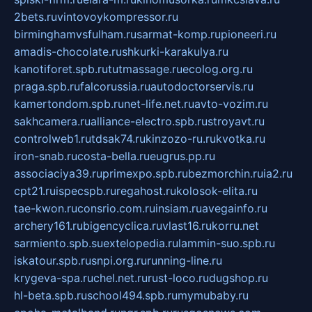
2bets.ru
vintovoykompressor.ru
birminghamvsfulham.ru
sarmat-komp.ru
pioneeri.ru
amadis-chocolate.ru
shkurki-karakulya.ru
kanotiforet.spb.ru
tutmassage.ru
ecolog.org.ru
praga.spb.ru
falcorussia.ru
autodoctorservis.ru
kamertondom.spb.ru
net-life.net.ru
avto-vozim.ru
sakhcamera.ru
alliance-electro.spb.ru
stroyavt.ru
controlweb1.ru
tdsak74.ru
kinzozo-ru.ru
kvotka.ru
iron-snab.ru
costa-bella.ru
eugrus.pp.ru
associaciya39.ru
primexpo.spb.ru
bezmorchin.ru
ia2.ru
cpt21.ru
ispecspb.ru
regahost.ru
kolosok-elita.ru
tae-kwon.ru
consrio.com.ru
insiam.ru
avegainfo.ru
archery161.ru
bigencyclica.ru
vlast16.ru
korru.net
sarmiento.spb.su
extelopedia.ru
lammin-suo.spb.ru
iskatour.spb.ru
snpi.org.ru
running-line.ru
krygeva-spa.ru
chel.net.ru
rust-loco.ru
dugshop.ru
hl-beta.spb.ru
school494.spb.ru
mymubaby.ru