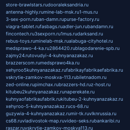
store-brawlstars.ru
dooraleksandria.ru
antenna-highly.ru
mine-lab-msk.ru
1-mus.ru
3-sex-porn.ru
ban-damn.ru
purse-factory.ru
viagra-tablet.ru
fasbags.ru
adler-jun.ru
bandamn.ru
fincontech.ru
3sexporn.ru
1mus.ru
darksand.ru
rebus-toys.ru
minelab-msk.ru
alabuga-cityhotel.ru
medsprawo-4-ka.ru
2864420.ru
blagodarenie-spb.ru
zajmy24.ru
tovudyi-4-kuhnyanazakaz.ru
brazzerscom.ru
medsprawo4ka.ru
xehyroo5kuhnyanazakaz.ru
fabrikayfabrikaefabrika.ru
vskrytie-zamkov-moskva-113.ru
biletnadom.ru
zed-online.ru
pimchax.ru
brazzers-hd.ru
z-host.ru
kitubeu2kuhnyanazakaz.ru
naperekate.ru
kuhnyaofabrikaufabrik.ru
kitubeu-2-kuhnyanazakaz.ru
xehyroo-5-kuhnyanazakaz.ru
cs-68.ru
guzywia-4-kuhnyanazakaz.ru
mir-tk.ru
vlknrussia.ru
cs68.ru
vladivostok-map.ru
video-seks.ru
bankaribi.ru
raszar.ru
vskrytie-zamkov-moskva113.ru