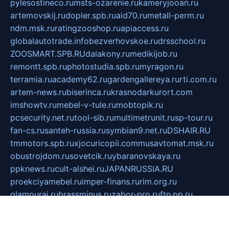
pylesostineco.ru
msts-ozarenie.ru
kameryjooan.ru
artemovskij.ru
dopler.spb.ru
aid70.ru
metall-perm.ru
ndm.msk.ru
ratingzooshop.ru
apiaccess.ru
globalautotrade.info
bezverhovskoe.ru
drsschool.ru
ZOOSMART.SPB.RU
dalakony.ru
medikijob.ru
remontt.spb.ru
photostudia.spb.ru
myragon.ru
terramia.ru
academy62.ru
gardengallereya.ru
rti.com.ru
artem-news.ru
biserinca.ru
krasnodarkurort.com
imshowtv.ru
mebel-v-tule.ru
mobtopik.ru
pcsecurity.net.ru
tool-sib.ru
multimetrunit.ru
sp-tour.ru
fan-cs.ru
santeh-russia.ru
symbian9.net.ru
DSHAIR.RU
tmmotors.spb.ru
xjocuricopii.com
musavtomat.msk.ru
obustrojdom.ru
sovetcik.ru
ybaranovskaya.ru
ppknews.ru
cult-alshei.ru
JAPANRUSSIA.RU
proekciyamebel.ru
imper-finans.ru
rim.org.ru
glamourai.ru
brassminus.ru
zabor-pro.ru
ftn.pp.ru
dorogoe58.ru
laimengpacker.ru
kuzova-zapchasti.ru
sageerp.ru
taxodrom.ru
dsrazvitie.ru
hardcity.net.ru