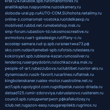
krsk124.ru
kubok.spb.ru
romanofforex.ru
analitikaplus.ru
spyonline.ru
zosikamery.ru
sloboda-ural.pp.ru
AUTO-COM.SU
hohota.net
alimy.ru
online-z.com
aromat-vostoka.ru
otdelkaexp.ru
mobilvest.ru
bbd.net.ru
mebelshop.msk.ru
smp-forum.ru
bastion-td.ru
kosmoscreative.ru
avrmotors.ru
art-galadesign.ru
tiffany-c.ru
ecostep-samara.ru
d-p.spb.ru
галактика73.рф
sko.com.ru
davitamebel-spb.ru
fotsis.ru
tesiaes.ru
kokoroyari.spb.ru
blesna-kazan.ru
mossilver.ru
lenderoq.ru
sergeydobrin.ru
tochkazvuka.msk.ru
people-of-art.ru
bezzubova.ru
clubtibet.ru
orior-aks.ru
dynamoauto.ru
szk-favorit.ru
carlines.ru
flatnsk.ru
kingbolenskaner.ru
alex-motor.ru
astroline.net.ru
act1.spb.ru
polyglot.com.ru
gidlipetsk.ru
ooo-driada.ru
detsad125.ru
mir-zdoroviya.ru
bruslanovo.ru
siterem.ru
council.spb.ru
лодкипатриот.рф
kafekolizey.ru
iclub.net.ru
gazon-easy.ru
sugarepilekb.ru
grinox.ru