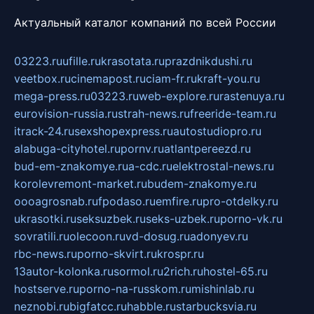
Актуальный каталог компаний по всей России
03223.ru
ufille.ru
krasotata.ru
prazdnikdushi.ru
veetbox.ru
cinemapost.ru
ciam-fr.ru
kraft-you.ru
mega-press.ru
03223.ru
web-explore.ru
rastenuya.ru
eurovision-russia.ru
strah-news.ru
freeride-team.ru
itrack-24.ru
sexshopexpress.ru
autostudiopro.ru
alabuga-cityhotel.ru
pornv.ru
atlantpereezd.ru
bud-em-znakomye.ru
a-cdc.ru
elektrostal-news.ru
korolevremont-market.ru
budem-znakomye.ru
oooagrosnab.ru
fpodaso.ru
emfire.ru
pro-otdelky.ru
ukrasotki.ru
seksuzbek.ru
seks-uzbek.ru
porno-vk.ru
sovratili.ru
olecoon.ru
vd-dosug.ru
adonyev.ru
rbc-news.ru
porno-skvirt.ru
krospr.ru
13autor-kolonka.ru
sormol.ru
2rich.ru
hostel-65.ru
hostserve.ru
porno-na-russkom.ru
mishinlab.ru
neznobi.ru
bigfatcc.ru
habble.ru
starbucksvia.ru