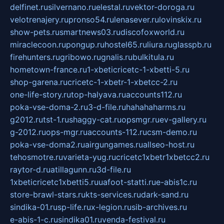
delfinet.ru
silvernano.ru
elestal.ru
vektor-doroga.ru
velotrenajery.ru
pronso54.ru
lenasever.ru
lovinskix.ru
show-pets.ru
smartnews03.ru
discofoxworld.ru
miraclecoon.ru
pongup.ru
hostel65.ru
liura.ru
glasspb.ru
firehunters.ru
gribowo.ru
gnalis.ru
bulkitula.ru
hometown-france.ru
1-xbeticricetc-1-xbetti-5.ru
shop-garena.ru
cricetc-1-xbetr-1-xbetcc-2.ru
one-life-story.ru
top-halyava.ru
accounts112.ru
poka-vse-doma-2.ru
3-d-file.ru
hahahaharms.ru
g2012.ru
tst-1.ru
shaggy-cat.ru
opsmgr.ru
ev-gallery.ru
g-2012.ru
ops-mgr.ru
accounts-112.ru
csm-demo.ru
poka-vse-doma2.ru
airgungames.ru
allseo-host.ru
tehosmotre.ru
varieta-yug.ru
cricetc1xbetr1xbetcc2.ru
raytor-d.ru
atillagunn.ru
3d-file.ru
1xbeticricetc1xbetti5.ru
uafoot-statti.ru
e-abis1c.ru
store-brawl-stars.ru
kts-services.ru
dark-sand.ru
sindika-01.ru
sp-life.ru
x-legion.ru
sib-archives.ru
e-abis-1-c.ru
sindika01.ru
venda-festival.ru