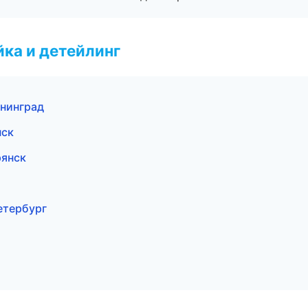
ка и детейлинг
ининград
нск
рянск
етербург