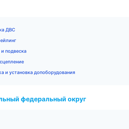
ика ДВС
тейлинг
е и подвеска
 сцепление
жа и установка допоборудования
альный федеральный округ