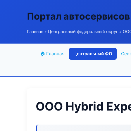
Портал автосервисов
Главная
»
Центральный федеральный округ
» ООО
🏠 Главная
Центральный ФО
Сев
ООО Hybrid Exp