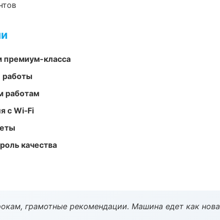
нтов
ми
м премиум-класса
е работы
м работам
 с Wi‑Fi
меты
роль качества
окам, грамотные рекомендации. Машина едет как нова