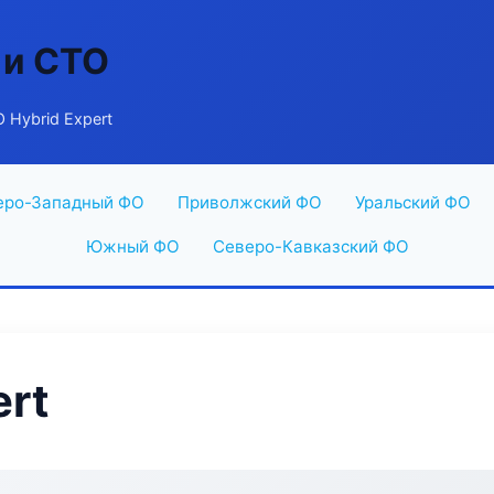
 и СТО
 Hybrid Expert
еро-Западный ФО
Приволжский ФО
Уральский ФО
Южный ФО
Северо-Кавказский ФО
ert