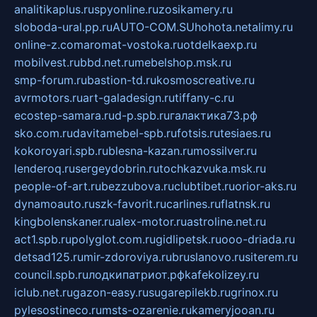
analitikaplus.ru
spyonline.ru
zosikamery.ru
sloboda-ural.pp.ru
AUTO-COM.SU
hohota.net
alimy.ru
online-z.com
aromat-vostoka.ru
otdelkaexp.ru
mobilvest.ru
bbd.net.ru
mebelshop.msk.ru
smp-forum.ru
bastion-td.ru
kosmoscreative.ru
avrmotors.ru
art-galadesign.ru
tiffany-c.ru
ecostep-samara.ru
d-p.spb.ru
галактика73.рф
sko.com.ru
davitamebel-spb.ru
fotsis.ru
tesiaes.ru
kokoroyari.spb.ru
blesna-kazan.ru
mossilver.ru
lenderoq.ru
sergeydobrin.ru
tochkazvuka.msk.ru
people-of-art.ru
bezzubova.ru
clubtibet.ru
orior-aks.ru
dynamoauto.ru
szk-favorit.ru
carlines.ru
flatnsk.ru
kingbolenskaner.ru
alex-motor.ru
astroline.net.ru
act1.spb.ru
polyglot.com.ru
gidlipetsk.ru
ooo-driada.ru
detsad125.ru
mir-zdoroviya.ru
bruslanovo.ru
siterem.ru
council.spb.ru
лодкипатриот.рф
kafekolizey.ru
iclub.net.ru
gazon-easy.ru
sugarepilekb.ru
grinox.ru
pylesostineco.ru
msts-ozarenie.ru
kameryjooan.ru