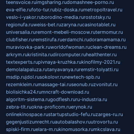
teensvoice.ru
imgsharing.ru
domashnee-porno.ru
eva-elfie.ru
foto-tur.ru
biz-doska.ru
metropoltravel.ru
veslo-i-yakor.ru
borodino-media.ru
rostotsky.ru
regionufa.ru
weiss-bet.ru
zaryna.ru
casinotablet.ru
universalia.ru
remont-mebeli-moscow.ru
termomur.ru
clubfisher.ru
remstirufa.ru
erdamchi.ru
doramamama.ru
muraviovka-park.ru
worldofwoman.ru
clean-dreams.ru
arkrym.ru
kristinita.ru
dircomputer.ru
healthenter.ru
textexperts.ru
pivnaya-kruzhka.ru
kinofilmy-2021.ru
demolalapaluza.ru
tanyavanya.ru
remstir-tolyatti.ru
msdip.ru
jdol.ru
sokolovr.ru
newtech-spb.ru
rezemkleim.ru
massage-tai.ru
seonub.ru
zvonitut.ru
biolisichka24.ru
mncraft-download.ru
algoritm-sistema.ru
godflesh.ru
ru-industria.ru
zebra-tlt.ru
okna-proficom.ru
erynok.ru
onlinekinospace.ru
startupstudio-fefu.ru
zarges-ru.ru
gegenjustizunrecht.ru
autobalashov.ru
utrovortu.ru
spiski-firm.ru
elara-m.ru
kinomusorka.ru
mkcslava.ru