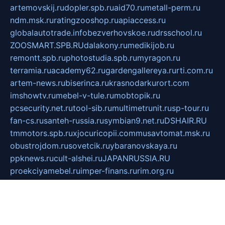
artemovskij.ru
dopler.spb.ru
aid70.ru
metall-perm.ru
ndm.msk.ru
ratingzooshop.ru
apiaccess.ru
globalautotrade.info
bezverhovskoe.ru
drsschool.ru
ZOOSMART.SPB.RU
dalakony.ru
medikijob.ru
remontt.spb.ru
photostudia.spb.ru
myragon.ru
terramia.ru
academy62.ru
gardengallereya.ru
rti.com.ru
artem-news.ru
biserinca.ru
krasnodarkurort.com
imshowtv.ru
mebel-v-tule.ru
mobtopik.ru
pcsecurity.net.ru
tool-sib.ru
multimetrunit.ru
sp-tour.ru
fan-cs.ru
santeh-russia.ru
symbian9.net.ru
DSHAIR.RU
tmmotors.spb.ru
xjocuricopii.com
musavtomat.msk.ru
obustrojdom.ru
sovetcik.ru
ybaranovskaya.ru
ppknews.ru
cult-alshei.ru
JAPANRUSSIA.RU
proekciyamebel.ru
imper-finans.ru
rim.org.ru
glamourai.ru
brassminus.ru
zabor-pro.ru
ftn.pp.ru
dorogoe58.ru
laimengpacker.ru
kuzova-zapchasti.ru
sageerp.ru
taxodrom.ru
dsrazvitie.ru
hardcity.net.ru
ratinghomegames.ru
topservice25.ru
gubernyan.ru