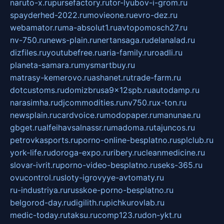
naruto-x.ru
pursefactory.ru
tor-lyubov-i-grom.ru
spayderhed-2022.ru
movieone.ru
evro-dez.ru
webamator.ru
ma-absolut1.ru
avtopomosch27.ru
nv-750.ru
news-plain.ru
nertansaga.ru
delanalad.ru
dizfiles.ru
youtubefree.ru
aria-family.ru
roadli.ru
planeta-samara.ru
mysmartbuy.ru
matrasy-kemerovo.ru
ashanet.ru
trade-farm.ru
dotcustoms.ru
domizbrusa9x12spb.ru
autodamp.ru
narasimha.ru
djcommodities.ru
nv750.ru
x-ton.ru
newsplain.ru
cardvoice.ru
modopaper.ru
manunae.ru
gbget.ru
alfeihavsalnassr.ru
madoma.ru
tajuncos.ru
petrovkasports.ru
porno-online-besplatno.ru
splclub.ru
york-life.ru
doroga-expo.ru
ribery.ru
cleanmedicine.ru
slovar-ivrit.ru
porno-video-besplatno.ru
seks-365.ru
ovucontrol.ru
sloty-igrovyye-avtomaty.ru
ru-industriya.ru
russkoe-porno-besplatno.ru
belgorod-day.ru
digilith.ru
pichkurovlab.ru
medic-today.ru
taksu.ru
comp123.ru
don-ykt.ru