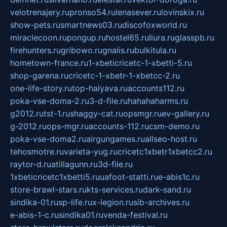
velotrenajery.ru
pronso54.ru
lenasever.ru
lovinskix.ru
show-pets.ru
smartnews03.ru
discofoxworld.ru
miraclecoon.ru
pongup.ru
hostel65.ru
liura.ru
glasspb.ru
firehunters.ru
gribowo.ru
gnalis.ru
bulkitula.ru
hometown-france.ru
1-xbeticricetc-1-xbetti-5.ru
shop-garena.ru
cricetc-1-xbetr-1-xbetcc-2.ru
one-life-story.ru
top-halyava.ru
accounts112.ru
poka-vse-doma-2.ru
3-d-file.ru
hahahaharms.ru
g2012.ru
tst-1.ru
shaggy-cat.ru
opsmgr.ru
ev-gallery.ru
g-2012.ru
ops-mgr.ru
accounts-112.ru
csm-demo.ru
poka-vse-doma2.ru
airgungames.ru
allseo-host.ru
tehosmotre.ru
varieta-yug.ru
cricetc1xbetr1xbetcc2.ru
raytor-d.ru
atillagunn.ru
3d-file.ru
1xbeticricetc1xbetti5.ru
uafoot-statti.ru
e-abis1c.ru
store-brawl-stars.ru
kts-services.ru
dark-sand.ru
sindika-01.ru
sp-life.ru
x-legion.ru
sib-archives.ru
e-abis-1-c.ru
sindika01.ru
venda-festival.ru