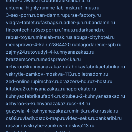
store-brawlstars.ru
dooraleksandria.ru
antenna-highly.ru
mine-lab-msk.ru
1-mus.ru
3-sex-porn.ru
ban-damn.ru
purse-factory.ru
viagra-tablet.ru
fasbags.ru
adler-jun.ru
bandamn.ru
fincontech.ru
3sexporn.ru
1mus.ru
darksand.ru
rebus-toys.ru
minelab-msk.ru
alabuga-cityhotel.ru
medsprawo-4-ka.ru
2864420.ru
blagodarenie-spb.ru
zajmy24.ru
tovudyi-4-kuhnyanazakaz.ru
brazzerscom.ru
medsprawo4ka.ru
xehyroo5kuhnyanazakaz.ru
fabrikayfabrikaefabrika.ru
vskrytie-zamkov-moskva-113.ru
biletnadom.ru
zed-online.ru
pimchax.ru
brazzers-hd.ru
z-host.ru
kitubeu2kuhnyanazakaz.ru
naperekate.ru
kuhnyaofabrikaufabrik.ru
kitubeu-2-kuhnyanazakaz.ru
xehyroo-5-kuhnyanazakaz.ru
cs-68.ru
guzywia-4-kuhnyanazakaz.ru
mir-tk.ru
vlknrussia.ru
cs68.ru
vladivostok-map.ru
video-seks.ru
bankaribi.ru
raszar.ru
vskrytie-zamkov-moskva113.ru