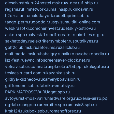
dieselvostok.ru
24hostel.msk.ru
w-dev.ru
f-ship.ru
regsmi.ru
filmnetwork.ru
malinasp.ru
kinosvin.ru
h2o-salon.ru
malutkayork.ru
deltaprim.spb.ru
tango-perm.ru
gooddir.ru
sgv.su
multiki-online.com
webkrasotki.com
cherinvest.ru
detskiy-ostrov.ru
ankou.spb.ru
alvesta1.ru
pdf-creator.ru
nix-files.org.ru
sakhatoday.ru
elektrikersymboler.ru
sputnikyes.ru
golf2club.msk.ru
aeforums.ru
zallclub.ru
multimodal.msk.ru
habaigry.ru
haikko.ru
sobakopedia.ru
isz-fest.ru
ewnc.info
screensaver-clock.net.ru
volnav.spb.ru
comnat.ru
npf.net.ru
7bit.pp.ru
kalugatur.ru
tesiaes.ru
card.com.ru
kazanka.spb.ru
gildiya-kuznecov.ru
kameryboavision.ru
griffoncom.spb.ru
fabrika-emotsiy.ru
PARK-MATROSOVA.RU
agat.spb.ru
avtoyurist-moskva1.ru
hardware.org.ru
схема-авто.рф
dg-lab.ru
angrup.ru
recruiter.spb.ru
music8.spb.ru
krsk124.ru
kubok.spb.ru
romanofforex.ru