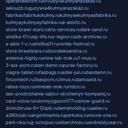
lipetsktelecom.ru
tovudyi4kuhnyanazakaz.ru
seksuzb.ru
guzywia4kuhnyanazakaz.ru
fabrikaofabrikaokuhny.ru
kuhnyaekuhnyaafabrika.ru
kuhnyaykuhnyayfabrika.ru
e-abis1c.ru
store-brawl-stars.ru
kts-services.ru
dark-sand.ru
sindika-01.ru
sp-life.ru
x-legion.ru
sib-archives.ru
e-abis-1-c.ru
sindika01.ru
venda-festival.ru
store-brawlstars.ru
dooraleksandria.ru
antenna-highly.ru
mine-lab-msk.ru
1-mus.ru
3-sex-porn.ru
ban-damn.ru
purse-factory.ru
viagra-tablet.ru
fasbags.ru
adler-jun.ru
bandamn.ru
fincontech.ru
3sexporn.ru
1mus.ru
darksand.ru
rebus-toys.ru
minelab-msk.ru
rtdco.ru
seo-prodvizhenie-sajtov-stroitelnyh-kompanij.ru
card-voice.ru
rulonnyygazon177.ru
snow-guard.ru
domizbrusa-9x12spb.ru
demaholding.ru
aalse.ru
a380club.ru
argentinamia.ru
perkoka.ru
movie-one.ru
perk-oka.ru
g-octopus.ru
sibarchives.ru
andreislyusar.ru