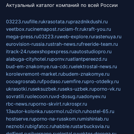
Актуальный каталог компаний по всей России
03223.ru
ufille.ru
krasotata.ru
prazdnikdushi.ru
veetbox.ru
cinemapost.ru
ciam-fr.ru
kraft-you.ru
mega-press.ru
03223.ru
web-explore.ru
rastenuya.ru
eurovision-russia.ru
strah-news.ru
freeride-team.ru
itrack-24.ru
sexshopexpress.ru
autostudiopro.ru
alabuga-cityhotel.ru
pornv.ru
atlantpereezd.ru
bud-em-znakomye.ru
a-cdc.ru
elektrostal-news.ru
korolevremont-market.ru
budem-znakomye.ru
oooagrosnab.ru
fpodaso.ru
emfire.ru
pro-otdelky.ru
ukrasotki.ru
seksuzbek.ru
seks-uzbek.ru
porno-vk.ru
sovratili.ru
olecoon.ru
vd-dosug.ru
adonyev.ru
rbc-news.ru
porno-skvirt.ru
krospr.ru
13autor-kolonka.ru
sormol.ru
2rich.ru
hostel-65.ru
hostserve.ru
porno-na-russkom.ru
mishinlab.ru
neznobi.ru
bigfatcc.ru
habble.ru
starbucksvia.ru
delfinet.ru
silvernano.ru
elestal.ru
vektor-doroga.ru