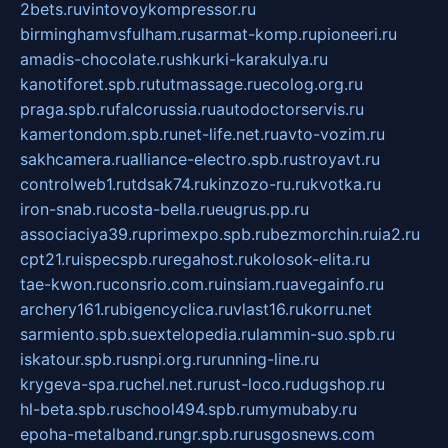
2bets.ru
vintovoykompressor.ru
birminghamvsfulham.ru
sarmat-komp.ru
pioneeri.ru
amadis-chocolate.ru
shkurki-karakulya.ru
kanotiforet.spb.ru
tutmassage.ru
ecolog.org.ru
praga.spb.ru
falcorussia.ru
autodoctorservis.ru
kamertondom.spb.ru
net-life.net.ru
avto-vozim.ru
sakhcamera.ru
alliance-electro.spb.ru
stroyavt.ru
controlweb1.ru
tdsak74.ru
kinzozo-ru.ru
kvotka.ru
iron-snab.ru
costa-bella.ru
eugrus.pp.ru
associaciya39.ru
primexpo.spb.ru
bezmorchin.ru
ia2.ru
cpt21.ru
ispecspb.ru
regahost.ru
kolosok-elita.ru
tae-kwon.ru
consrio.com.ru
insiam.ru
avegainfo.ru
archery161.ru
bigencyclica.ru
vlast16.ru
korru.net
sarmiento.spb.su
extelopedia.ru
lammin-suo.spb.ru
iskatour.spb.ru
snpi.org.ru
running-line.ru
krygeva-spa.ru
chel.net.ru
rust-loco.ru
dugshop.ru
hl-beta.spb.ru
school494.spb.ru
mymubaby.ru
epoha-metalband.ru
ngr.spb.ru
rusgosnews.com