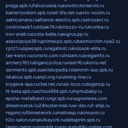
praga.spb.ru
falcorussia.ru
autodoctorservis.ru
kamertondom.spb.ru
net-life.net.ru
avto-vozim.ru
sakhcamera.ru
alliance-electro.spb.ru
stroyavt.ru
controlweb1.ru
tdsak74.ru
kinzozo-ru.ru
kvotka.ru
iron-snab.ru
costa-bella.ru
eugrus.pp.ru
associaciya39.ru
primexpo.spb.ru
bezmorchin.ru
ia2.ru
cpt21.ru
ispecspb.ru
regahost.ru
kolosok-elita.ru
tae-kwon.ru
consrio.com.ru
insiam.ru
avegainfo.ru
archery161.ru
bigencyclica.ru
vlast16.ru
korru.net
sarmiento.spb.su
extelopedia.ru
lammin-suo.spb.ru
iskatour.spb.ru
snpi.org.ru
running-line.ru
krygeva-spa.ru
chel.net.ru
rust-loco.ru
dugshop.ru
hl-beta.spb.ru
school494.spb.ru
mymubaby.ru
epoha-metalband.ru
ngr.spb.ru
rusgosnews.com
dieselvostok.ru
24hostel.msk.ru
w-dev.ru
f-ship.ru
regsmi.ru
filmnetwork.ru
malinasp.ru
kinosvin.ru
h2o-salon.ru
malutkayork.ru
deltaprim.spb.ru
tango-perm.ru
gooddir.ru
sgv.su
multiki-online.com