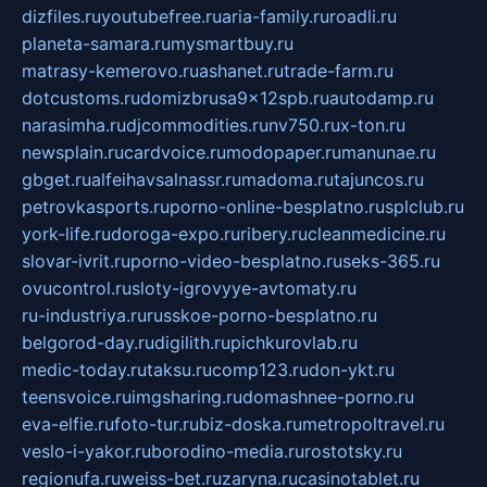
dizfiles.ru
youtubefree.ru
aria-family.ru
roadli.ru
planeta-samara.ru
mysmartbuy.ru
matrasy-kemerovo.ru
ashanet.ru
trade-farm.ru
dotcustoms.ru
domizbrusa9x12spb.ru
autodamp.ru
narasimha.ru
djcommodities.ru
nv750.ru
x-ton.ru
newsplain.ru
cardvoice.ru
modopaper.ru
manunae.ru
gbget.ru
alfeihavsalnassr.ru
madoma.ru
tajuncos.ru
petrovkasports.ru
porno-online-besplatno.ru
splclub.ru
york-life.ru
doroga-expo.ru
ribery.ru
cleanmedicine.ru
slovar-ivrit.ru
porno-video-besplatno.ru
seks-365.ru
ovucontrol.ru
sloty-igrovyye-avtomaty.ru
ru-industriya.ru
russkoe-porno-besplatno.ru
belgorod-day.ru
digilith.ru
pichkurovlab.ru
medic-today.ru
taksu.ru
comp123.ru
don-ykt.ru
teensvoice.ru
imgsharing.ru
domashnee-porno.ru
eva-elfie.ru
foto-tur.ru
biz-doska.ru
metropoltravel.ru
veslo-i-yakor.ru
borodino-media.ru
rostotsky.ru
regionufa.ru
weiss-bet.ru
zaryna.ru
casinotablet.ru