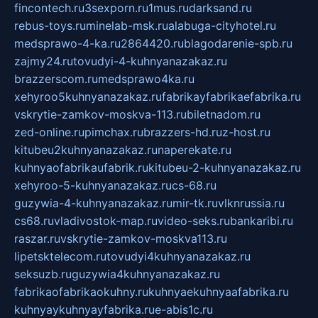
fincontech.ru
3sexporn.ru
1mus.ru
darksand.ru
rebus-toys.ru
minelab-msk.ru
alabuga-cityhotel.ru
medsprawo-4-ka.ru
2864420.ru
blagodarenie-spb.ru
zajmy24.ru
tovudyi-4-kuhnyanazakaz.ru
brazzerscom.ru
medsprawo4ka.ru
xehyroo5kuhnyanazakaz.ru
fabrikayfabrikaefabrika.ru
vskrytie-zamkov-moskva-113.ru
biletnadom.ru
zed-online.ru
pimchax.ru
brazzers-hd.ru
z-host.ru
kitubeu2kuhnyanazakaz.ru
naperekate.ru
kuhnyaofabrikaufabrik.ru
kitubeu-2-kuhnyanazakaz.ru
xehyroo-5-kuhnyanazakaz.ru
cs-68.ru
guzywia-4-kuhnyanazakaz.ru
mir-tk.ru
vlknrussia.ru
cs68.ru
vladivostok-map.ru
video-seks.ru
bankaribi.ru
raszar.ru
vskrytie-zamkov-moskva113.ru
lipetsktelecom.ru
tovudyi4kuhnyanazakaz.ru
seksuzb.ru
guzywia4kuhnyanazakaz.ru
fabrikaofabrikaokuhny.ru
kuhnyaekuhnyaafabrika.ru
kuhnyaykuhnyayfabrika.ru
e-abis1c.ru