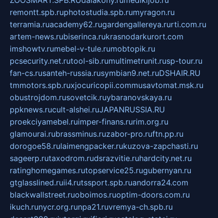
remontt.spb.ru
photostudia.spb.ru
myragon.ru
terramia.ru
academy62.ru
gardengallereya.ru
rti.com.ru
artem-news.ru
biserinca.ru
krasnodarkurort.com
imshowtv.ru
mebel-v-tule.ru
mobtopik.ru
pcsecurity.net.ru
tool-sib.ru
multimetrunit.ru
sp-tour.ru
fan-cs.ru
santeh-russia.ru
symbian9.net.ru
DSHAIR.RU
tmmotors.spb.ru
xjocuricopii.com
musavtomat.msk.ru
obustrojdom.ru
sovetcik.ru
ybaranovskaya.ru
ppknews.ru
cult-alshei.ru
JAPANRUSSIA.RU
proekciyamebel.ru
imper-finans.ru
rim.org.ru
glamourai.ru
brassminus.ru
zabor-pro.ru
ftn.pp.ru
dorogoe58.ru
laimengpacker.ru
kuzova-zapchasti.ru
sageerp.ru
taxodrom.ru
dsrazvitie.ru
hardcity.net.ru
ratinghomegames.ru
topservice25.ru
gubernyan.ru
gtglasslined.ru
ii4.ru
tssport.spb.ru
andorra24.com
blackwallstreet.ru
oboimos.ru
optim-doors.com.ru
ikuch.ru
nycr.org.ru
npa21.ru
vremya-ch.spb.ru