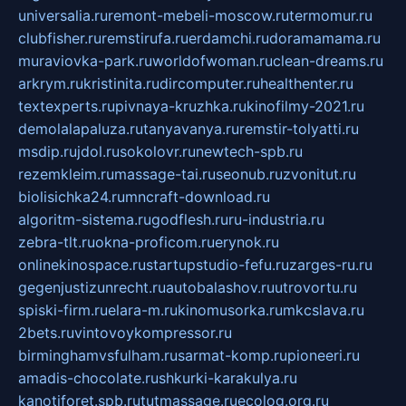
universalia.ru
remont-mebeli-moscow.ru
termomur.ru
clubfisher.ru
remstirufa.ru
erdamchi.ru
doramamama.ru
muraviovka-park.ru
worldofwoman.ru
clean-dreams.ru
arkrym.ru
kristinita.ru
dircomputer.ru
healthenter.ru
textexperts.ru
pivnaya-kruzhka.ru
kinofilmy-2021.ru
demolalapaluza.ru
tanyavanya.ru
remstir-tolyatti.ru
msdip.ru
jdol.ru
sokolovr.ru
newtech-spb.ru
rezemkleim.ru
massage-tai.ru
seonub.ru
zvonitut.ru
biolisichka24.ru
mncraft-download.ru
algoritm-sistema.ru
godflesh.ru
ru-industria.ru
zebra-tlt.ru
okna-proficom.ru
erynok.ru
onlinekinospace.ru
startupstudio-fefu.ru
zarges-ru.ru
gegenjustizunrecht.ru
autobalashov.ru
utrovortu.ru
spiski-firm.ru
elara-m.ru
kinomusorka.ru
mkcslava.ru
2bets.ru
vintovoykompressor.ru
birminghamvsfulham.ru
sarmat-komp.ru
pioneeri.ru
amadis-chocolate.ru
shkurki-karakulya.ru
kanotiforet.spb.ru
tutmassage.ru
ecolog.org.ru