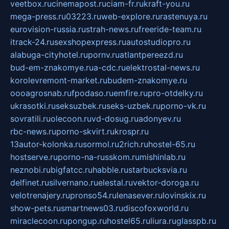
veetbox.ru
cinemapost.ru
ciam-fr.ru
kraft-you.ru
mega-press.ru
03223.ru
web-explore.ru
rastenuya.ru
eurovision-russia.ru
strah-news.ru
freeride-team.ru
itrack-24.ru
sexshopexpress.ru
autostudiopro.ru
alabuga-cityhotel.ru
pornv.ru
atlantpereezd.ru
bud-em-znakomye.ru
a-cdc.ru
elektrostal-news.ru
korolevremont-market.ru
budem-znakomye.ru
oooagrosnab.ru
fpodaso.ru
emfire.ru
pro-otdelky.ru
ukrasotki.ru
seksuzbek.ru
seks-uzbek.ru
porno-vk.ru
sovratili.ru
olecoon.ru
vd-dosug.ru
adonyev.ru
rbc-news.ru
porno-skvirt.ru
krospr.ru
13autor-kolonka.ru
sormol.ru
2rich.ru
hostel-65.ru
hostserve.ru
porno-na-russkom.ru
mishinlab.ru
neznobi.ru
bigfatcc.ru
habble.ru
starbucksvia.ru
delfinet.ru
silvernano.ru
elestal.ru
vektor-doroga.ru
velotrenajery.ru
pronso54.ru
lenasever.ru
lovinskix.ru
show-pets.ru
smartnews03.ru
discofoxworld.ru
miraclecoon.ru
pongup.ru
hostel65.ru
liura.ru
glasspb.ru