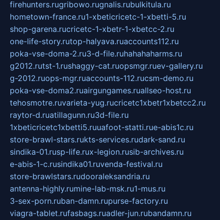
firehunters.ru
gribowo.ru
gnalis.ru
bulkitula.ru
hometown-france.ru
1-xbeticricetc-1-xbetti-5.ru
shop-garena.ru
cricetc-1-xbetr-1-xbetcc-2.ru
one-life-story.ru
top-halyava.ru
accounts112.ru
poka-vse-doma-2.ru
3-d-file.ru
hahahaharms.ru
g2012.ru
tst-1.ru
shaggy-cat.ru
opsmgr.ru
ev-gallery.ru
g-2012.ru
ops-mgr.ru
accounts-112.ru
csm-demo.ru
poka-vse-doma2.ru
airgungames.ru
allseo-host.ru
tehosmotre.ru
varieta-yug.ru
cricetc1xbetr1xbetcc2.ru
raytor-d.ru
atillagunn.ru
3d-file.ru
1xbeticricetc1xbetti5.ru
uafoot-statti.ru
e-abis1c.ru
store-brawl-stars.ru
kts-services.ru
dark-sand.ru
sindika-01.ru
sp-life.ru
x-legion.ru
sib-archives.ru
e-abis-1-c.ru
sindika01.ru
venda-festival.ru
store-brawlstars.ru
dooraleksandria.ru
antenna-highly.ru
mine-lab-msk.ru
1-mus.ru
3-sex-porn.ru
ban-damn.ru
purse-factory.ru
viagra-tablet.ru
fasbags.ru
adler-jun.ru
bandamn.ru