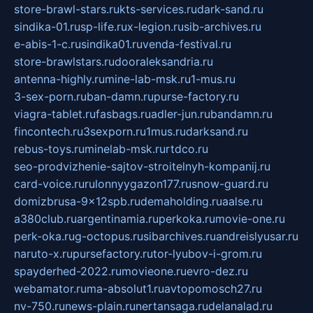
store-brawl-stars.ru
kts-services.ru
dark-sand.ru
sindika-01.ru
sp-life.ru
x-legion.ru
sib-archives.ru
e-abis-1-c.ru
sindika01.ru
venda-festival.ru
store-brawlstars.ru
dooraleksandria.ru
antenna-highly.ru
mine-lab-msk.ru
1-mus.ru
3-sex-porn.ru
ban-damn.ru
purse-factory.ru
viagra-tablet.ru
fasbags.ru
adler-jun.ru
bandamn.ru
fincontech.ru
3sexporn.ru
1mus.ru
darksand.ru
rebus-toys.ru
minelab-msk.ru
rtdco.ru
seo-prodvizhenie-sajtov-stroitelnyh-kompanij.ru
card-voice.ru
rulonnyygazon177.ru
snow-guard.ru
domizbrusa-9x12spb.ru
demaholding.ru
aalse.ru
a380club.ru
argentinamia.ru
perkoka.ru
movie-one.ru
perk-oka.ru
g-octopus.ru
sibarchives.ru
andreislyusar.ru
naruto-x.ru
pursefactory.ru
tor-lyubov-i-grom.ru
spayderhed-2022.ru
movieone.ru
evro-dez.ru
webamator.ru
ma-absolut1.ru
avtopomosch27.ru
nv-750.ru
news-plain.ru
nertansaga.ru
delanalad.ru