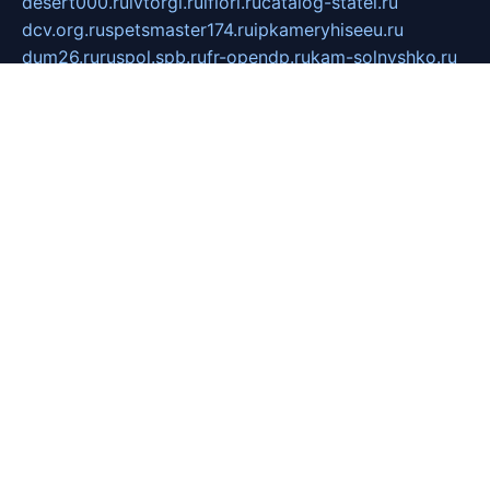
desert000.ru
ivtorgi.ru
ifiori.ru
catalog-statei.ru
dcv.org.ru
spetsmaster174.ru
ipkameryhiseeu.ru
dum26.ru
ruspol.spb.ru
fr-opendp.ru
kam-solnyshko.ru
cheyenne-arapaho.ru
sevzapmetal.spb.ru
ted-lapidus.spb.ru
parasite-eliminator.ru
sigma-complete.ru
modernworld.ru
dama-moda.ru
eholot-group.ru
sk-nvkz.ru
DRONGOLD.RU
democratia2.ru
i-farmer.ru
mass-sport.org
jablonex.spb.ru
bookmess.ru
linkword.ru
refineua.com.ru
cs-spec.net.ru
altay-mebel.ru
DNK-THEATRE.RU
mechaniks.spb.ru
ipcamtechage.ru
skosta.ru
a-sun.ru
stroy-ldsp.ru
snowlands.org.ru
childrensshoes.ru
mrlizzy.ru
mebelsofiakrd.ru
bulizhenko.ru
rumantick.net.ru
mtszerno.ru
daily-fishing.ru
glushiteli-v-spb.ru
megasat.org.ru
localization.net.ru
flyingfish.pp.ru
ds5teremok.ru
aclib.spb.ru
komissionka30.ru
mag-profit.ru
icentre-74.ru
leasing-nsk.ru
hd39.ru
rcd.com.ru