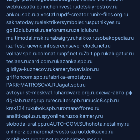
webkrasotki.com
cherinvest.ru
detskiy-ostrov.ru
ankou.spb.ru
alvesta1.ru
pdf-creator.ru
nix-files.org.ru
sakhatoday.ru
elektrikersymboler.ru
sputnikyes.ru
golf2club.msk.ru
aeforums.ru
zallclub.ru
multimodal.msk.ru
habaigry.ru
haikko.ru
sobakopedia.ru
isz-fest.ru
ewnc.info
screensaver-clock.net.ru
volnav.spb.ru
comnat.ru
npf.net.ru
7bit.pp.ru
kalugatur.ru
tesiaes.ru
card.com.ru
kazanka.spb.ru
gildiya-kuznecov.ru
kameryboavision.ru
griffoncom.spb.ru
fabrika-emotsiy.ru
PARK-MATROSOVA.RU
agat.spb.ru
avtoyurist-moskva1.ru
hardware.org.ru
схема-авто.рф
dg-lab.ru
angrup.ru
recruiter.spb.ru
music8.spb.ru
krsk124.ru
kubok.spb.ru
romanofforex.ru
analitikaplus.ru
spyonline.ru
zosikamery.ru
sloboda-ural.pp.ru
AUTO-COM.SU
hohota.net
alimy.ru
online-z.com
aromat-vostoka.ru
otdelkaexp.ru
mobilvest.ru
bbd.net.ru
mebelshop.msk.ru