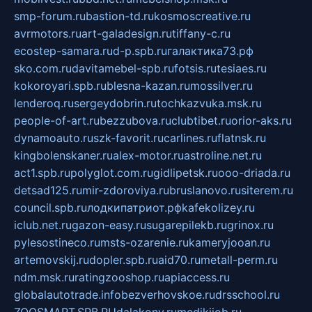
smp-forum.ru
bastion-td.ru
kosmoscreative.ru
avrmotors.ru
art-galadesign.ru
tiffany-c.ru
ecostep-samara.ru
d-p.spb.ru
галактика73.рф
sko.com.ru
davitamebel-spb.ru
fotsis.ru
tesiaes.ru
kokoroyari.spb.ru
blesna-kazan.ru
mossilver.ru
lenderoq.ru
sergeydobrin.ru
tochkazvuka.msk.ru
people-of-art.ru
bezzubova.ru
clubtibet.ru
orior-aks.ru
dynamoauto.ru
szk-favorit.ru
carlines.ru
flatnsk.ru
kingbolenskaner.ru
alex-motor.ru
astroline.net.ru
act1.spb.ru
polyglot.com.ru
gidlipetsk.ru
ooo-driada.ru
detsad125.ru
mir-zdoroviya.ru
bruslanovo.ru
siterem.ru
council.spb.ru
лодкипатриот.рф
kafekolizey.ru
iclub.net.ru
gazon-easy.ru
sugarepilekb.ru
grinox.ru
pylesostineco.ru
msts-ozarenie.ru
kameryjooan.ru
artemovskij.ru
dopler.spb.ru
aid70.ru
metall-perm.ru
ndm.msk.ru
ratingzooshop.ru
apiaccess.ru
globalautotrade.info
bezverhovskoe.ru
drsschool.ru
ZOOSMART.SPB.RU
dalakony.ru
medikijob.ru