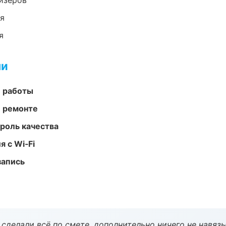
йзеров
ия
я
ми
е работы
и ремонте
роль качества
 с Wi‑Fi
запись
сделали всё по смете, дополнительно ничего не навязы