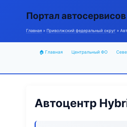
Портал автосервисов
Главная
»
Приволжский федеральный округ
» Авт
🏠 Главная
Центральный ФО
Севе
Автоцентр Hybri