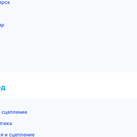
ирск
ар
од
и сцепление
птика
я и сцепление