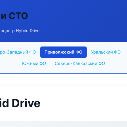
 и СТО
оцентр Hybrid Drive
ро-Западный ФО
Приволжский ФО
Уральский ФО
Южный ФО
Северо-Кавказский ФО
d Drive