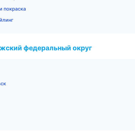
 и покраска
ейлинг
лжский федеральный округ
вск