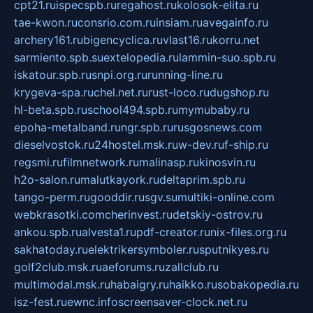
cpt21.ru
ispecspb.ru
regahost.ru
kolosok-elita.ru
tae-kwon.ru
consrio.com.ru
insiam.ru
avegainfo.ru
archery161.ru
bigencyclica.ru
vlast16.ru
korru.net
sarmiento.spb.su
extelopedia.ru
lammin-suo.spb.ru
iskatour.spb.ru
snpi.org.ru
running-line.ru
krygeva-spa.ru
chel.net.ru
rust-loco.ru
dugshop.ru
hl-beta.spb.ru
school494.spb.ru
mymubaby.ru
epoha-metalband.ru
ngr.spb.ru
rusgosnews.com
dieselvostok.ru
24hostel.msk.ru
w-dev.ru
f-ship.ru
regsmi.ru
filmnetwork.ru
malinasp.ru
kinosvin.ru
h2o-salon.ru
malutkayork.ru
deltaprim.spb.ru
tango-perm.ru
gooddir.ru
sgv.su
multiki-online.com
webkrasotki.com
cherinvest.ru
detskiy-ostrov.ru
ankou.spb.ru
alvesta1.ru
pdf-creator.ru
nix-files.org.ru
sakhatoday.ru
elektrikersymboler.ru
sputnikyes.ru
golf2club.msk.ru
aeforums.ru
zallclub.ru
multimodal.msk.ru
habaigry.ru
haikko.ru
sobakopedia.ru
isz-fest.ru
ewnc.info
screensaver-clock.net.ru