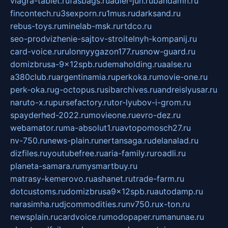
viagra-tablet.ru
fasbags.ru
adler-jun.ru
bandamn.ru
fincontech.ru
3sexporn.ru
1mus.ru
darksand.ru
rebus-toys.ru
minelab-msk.ru
rtdco.ru
seo-prodvizhenie-sajtov-stroitelnyh-kompanij.ru
card-voice.ru
rulonnyygazon177.ru
snow-guard.ru
domizbrusa-9x12spb.ru
demaholding.ru
aalse.ru
a380club.ru
argentinamia.ru
perkoka.ru
movie-one.ru
perk-oka.ru
g-octopus.ru
sibarchives.ru
andreislyusar.ru
naruto-x.ru
pursefactory.ru
tor-lyubov-i-grom.ru
spayderhed-2022.ru
movieone.ru
evro-dez.ru
webamator.ru
ma-absolut1.ru
avtopomosch27.ru
nv-750.ru
news-plain.ru
nertansaga.ru
delanalad.ru
dizfiles.ru
youtubefree.ru
aria-family.ru
roadli.ru
planeta-samara.ru
mysmartbuy.ru
matrasy-kemerovo.ru
ashanet.ru
trade-farm.ru
dotcustoms.ru
domizbrusa9x12spb.ru
autodamp.ru
narasimha.ru
djcommodities.ru
nv750.ru
x-ton.ru
newsplain.ru
cardvoice.ru
modopaper.ru
manunae.ru