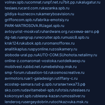
volnav.spb.ru
comnat.ru
npf.net.ru
7bit.pp.ru
kalugatur.ru
tesiaes.ru
card.com.ru
kazanka.spb.ru
gildiya-kuznecov.ru
kameryboavision.ru
griffoncom.spb.ru
fabrika-emotsiy.ru
PARK-MATROSOVA.RU
agat.spb.ru
avtoyurist-moskva1.ru
hardware.org.ru
схема-авто.рф
dg-lab.ru
angrup.ru
recruiter.spb.ru
music8.spb.ru
krsk124.ru
kubok.spb.ru
romanofforex.ru
analitikaplus.ru
spyonline.ru
zosikamery.ru
sloboda-ural.pp.ru
AUTO-COM.SU
hohota.net
alimy.ru
online-z.com
aromat-vostoka.ru
otdelkaexp.ru
mobilvest.ru
bbd.net.ru
mebelshop.msk.ru
smp-forum.ru
bastion-td.ru
kosmoscreative.ru
avrmotors.ru
art-galadesign.ru
tiffany-c.ru
ecostep-samara.ru
d-p.spb.ru
галактика73.рф
sko.com.ru
davitamebel-spb.ru
fotsis.ru
tesiaes.ru
kokoroyari.spb.ru
blesna-kazan.ru
mossilver.ru
lenderoq.ru
sergeydobrin.ru
tochkazvuka.msk.ru