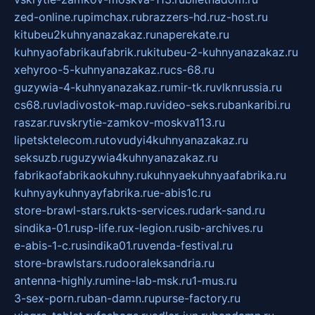
zed-online.ru
pimchax.ru
brazzers-hd.ru
z-host.ru
kitubeu2kuhnyanazakaz.ru
naperekate.ru
kuhnyaofabrikaufabrik.ru
kitubeu-2-kuhnyanazakaz.ru
xehyroo-5-kuhnyanazakaz.ru
cs-68.ru
guzywia-4-kuhnyanazakaz.ru
mir-tk.ru
vlknrussia.ru
cs68.ru
vladivostok-map.ru
video-seks.ru
bankaribi.ru
raszar.ru
vskrytie-zamkov-moskva113.ru
lipetsktelecom.ru
tovudyi4kuhnyanazakaz.ru
seksuzb.ru
guzywia4kuhnyanazakaz.ru
fabrikaofabrikaokuhny.ru
kuhnyaekuhnyaafabrika.ru
kuhnyaykuhnyayfabrika.ru
e-abis1c.ru
store-brawl-stars.ru
kts-services.ru
dark-sand.ru
sindika-01.ru
sp-life.ru
x-legion.ru
sib-archives.ru
e-abis-1-c.ru
sindika01.ru
venda-festival.ru
store-brawlstars.ru
dooraleksandria.ru
antenna-highly.ru
mine-lab-msk.ru
1-mus.ru
3-sex-porn.ru
ban-damn.ru
purse-factory.ru