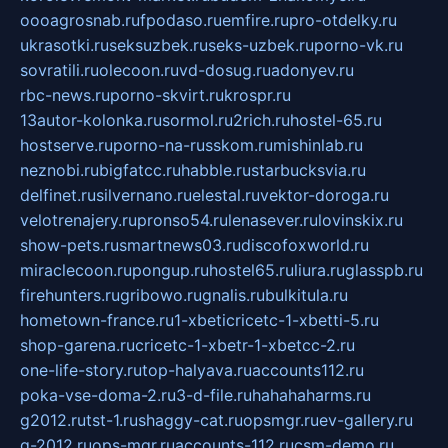
oooagrosnab.ru
fpodaso.ru
emfire.ru
pro-otdelky.ru
ukrasotki.ru
seksuzbek.ru
seks-uzbek.ru
porno-vk.ru
sovratili.ru
olecoon.ru
vd-dosug.ru
adonyev.ru
rbc-news.ru
porno-skvirt.ru
krospr.ru
13autor-kolonka.ru
sormol.ru
2rich.ru
hostel-65.ru
hostserve.ru
porno-na-russkom.ru
mishinlab.ru
neznobi.ru
bigfatcc.ru
habble.ru
starbucksvia.ru
delfinet.ru
silvernano.ru
elestal.ru
vektor-doroga.ru
velotrenajery.ru
pronso54.ru
lenasever.ru
lovinskix.ru
show-pets.ru
smartnews03.ru
discofoxworld.ru
miraclecoon.ru
pongup.ru
hostel65.ru
liura.ru
glasspb.ru
firehunters.ru
gribowo.ru
gnalis.ru
bulkitula.ru
hometown-france.ru
1-xbeticricetc-1-xbetti-5.ru
shop-garena.ru
cricetc-1-xbetr-1-xbetcc-2.ru
one-life-story.ru
top-halyava.ru
accounts112.ru
poka-vse-doma-2.ru
3-d-file.ru
hahahaharms.ru
g2012.ru
tst-1.ru
shaggy-cat.ru
opsmgr.ru
ev-gallery.ru
g-2012.ru
ops-mgr.ru
accounts-112.ru
csm-demo.ru