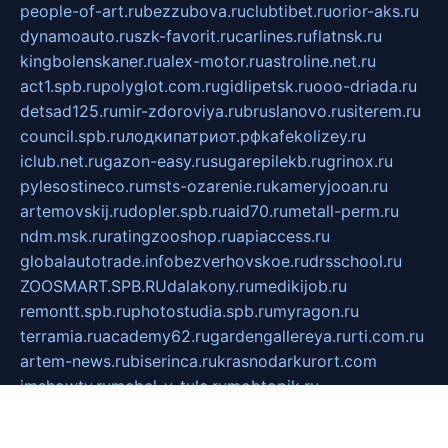
people-of-art.ru
bezzubova.ru
clubtibet.ru
orior-aks.ru
dynamoauto.ru
szk-favorit.ru
carlines.ru
flatnsk.ru
kingbolenskaner.ru
alex-motor.ru
astroline.net.ru
act1.spb.ru
polyglot.com.ru
gidlipetsk.ru
ooo-driada.ru
detsad125.ru
mir-zdoroviya.ru
bruslanovo.ru
siterem.ru
council.spb.ru
лодкипатриот.рф
kafekolizey.ru
iclub.net.ru
gazon-easy.ru
sugarepilekb.ru
grinox.ru
pylesostineco.ru
msts-ozarenie.ru
kameryjooan.ru
artemovskij.ru
dopler.spb.ru
aid70.ru
metall-perm.ru
ndm.msk.ru
ratingzooshop.ru
apiaccess.ru
globalautotrade.info
bezverhovskoe.ru
drsschool.ru
ZOOSMART.SPB.RU
dalakony.ru
medikijob.ru
remontt.spb.ru
photostudia.spb.ru
myragon.ru
terramia.ru
academy62.ru
gardengallereya.ru
rti.com.ru
artem-news.ru
biserinca.ru
krasnodarkurort.com
imshowtv.ru
mebel-v-tule.ru
mobtopik.ru
pcsecurity.net.ru
tool-sib.ru
multimetrunit.ru
sp-tour.ru
fan-cs.ru
santeh-russia.ru
symbian9.net.ru
DSHAIR.RU