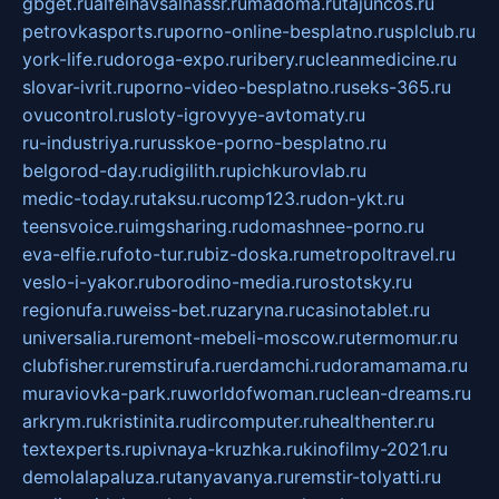
gbget.ru
alfeihavsalnassr.ru
madoma.ru
tajuncos.ru
petrovkasports.ru
porno-online-besplatno.ru
splclub.ru
york-life.ru
doroga-expo.ru
ribery.ru
cleanmedicine.ru
slovar-ivrit.ru
porno-video-besplatno.ru
seks-365.ru
ovucontrol.ru
sloty-igrovyye-avtomaty.ru
ru-industriya.ru
russkoe-porno-besplatno.ru
belgorod-day.ru
digilith.ru
pichkurovlab.ru
medic-today.ru
taksu.ru
comp123.ru
don-ykt.ru
teensvoice.ru
imgsharing.ru
domashnee-porno.ru
eva-elfie.ru
foto-tur.ru
biz-doska.ru
metropoltravel.ru
veslo-i-yakor.ru
borodino-media.ru
rostotsky.ru
regionufa.ru
weiss-bet.ru
zaryna.ru
casinotablet.ru
universalia.ru
remont-mebeli-moscow.ru
termomur.ru
clubfisher.ru
remstirufa.ru
erdamchi.ru
doramamama.ru
muraviovka-park.ru
worldofwoman.ru
clean-dreams.ru
arkrym.ru
kristinita.ru
dircomputer.ru
healthenter.ru
textexperts.ru
pivnaya-kruzhka.ru
kinofilmy-2021.ru
demolalapaluza.ru
tanyavanya.ru
remstir-tolyatti.ru