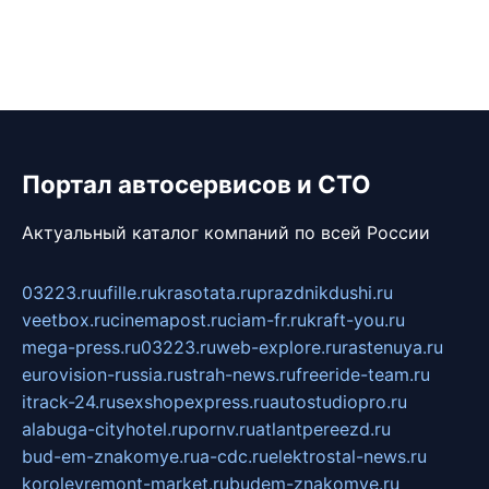
Портал автосервисов и СТО
Актуальный каталог компаний по всей России
03223.ru
ufille.ru
krasotata.ru
prazdnikdushi.ru
veetbox.ru
cinemapost.ru
ciam-fr.ru
kraft-you.ru
mega-press.ru
03223.ru
web-explore.ru
rastenuya.ru
eurovision-russia.ru
strah-news.ru
freeride-team.ru
itrack-24.ru
sexshopexpress.ru
autostudiopro.ru
alabuga-cityhotel.ru
pornv.ru
atlantpereezd.ru
bud-em-znakomye.ru
a-cdc.ru
elektrostal-news.ru
korolevremont-market.ru
budem-znakomye.ru