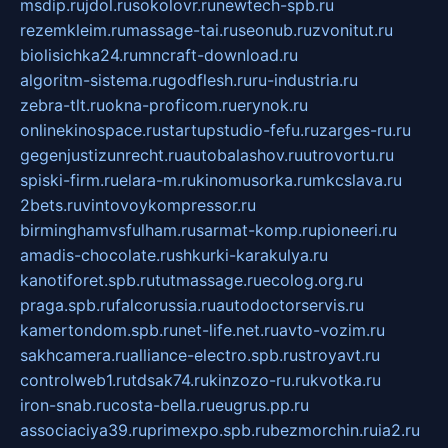
msdip.ru
jdol.ru
sokolovr.ru
newtech-spb.ru
rezemkleim.ru
massage-tai.ru
seonub.ru
zvonitut.ru
biolisichka24.ru
mncraft-download.ru
algoritm-sistema.ru
godflesh.ru
ru-industria.ru
zebra-tlt.ru
okna-proficom.ru
erynok.ru
onlinekinospace.ru
startupstudio-fefu.ru
zarges-ru.ru
gegenjustizunrecht.ru
autobalashov.ru
utrovortu.ru
spiski-firm.ru
elara-m.ru
kinomusorka.ru
mkcslava.ru
2bets.ru
vintovoykompressor.ru
birminghamvsfulham.ru
sarmat-komp.ru
pioneeri.ru
amadis-chocolate.ru
shkurki-karakulya.ru
kanotiforet.spb.ru
tutmassage.ru
ecolog.org.ru
praga.spb.ru
falcorussia.ru
autodoctorservis.ru
kamertondom.spb.ru
net-life.net.ru
avto-vozim.ru
sakhcamera.ru
alliance-electro.spb.ru
stroyavt.ru
controlweb1.ru
tdsak74.ru
kinzozo-ru.ru
kvotka.ru
iron-snab.ru
costa-bella.ru
eugrus.pp.ru
associaciya39.ru
primexpo.spb.ru
bezmorchin.ru
ia2.ru