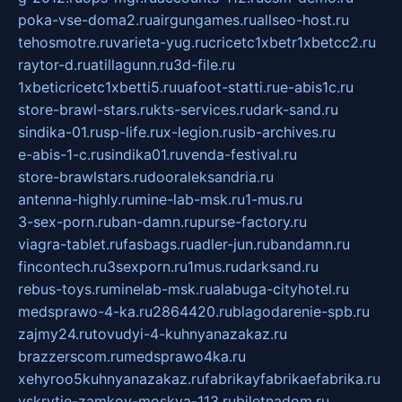
poka-vse-doma2.ru
airgungames.ru
allseo-host.ru
tehosmotre.ru
varieta-yug.ru
cricetc1xbetr1xbetcc2.ru
raytor-d.ru
atillagunn.ru
3d-file.ru
1xbeticricetc1xbetti5.ru
uafoot-statti.ru
e-abis1c.ru
store-brawl-stars.ru
kts-services.ru
dark-sand.ru
sindika-01.ru
sp-life.ru
x-legion.ru
sib-archives.ru
e-abis-1-c.ru
sindika01.ru
venda-festival.ru
store-brawlstars.ru
dooraleksandria.ru
antenna-highly.ru
mine-lab-msk.ru
1-mus.ru
3-sex-porn.ru
ban-damn.ru
purse-factory.ru
viagra-tablet.ru
fasbags.ru
adler-jun.ru
bandamn.ru
fincontech.ru
3sexporn.ru
1mus.ru
darksand.ru
rebus-toys.ru
minelab-msk.ru
alabuga-cityhotel.ru
medsprawo-4-ka.ru
2864420.ru
blagodarenie-spb.ru
zajmy24.ru
tovudyi-4-kuhnyanazakaz.ru
brazzerscom.ru
medsprawo4ka.ru
xehyroo5kuhnyanazakaz.ru
fabrikayfabrikaefabrika.ru
vskrytie-zamkov-moskva-113.ru
biletnadom.ru