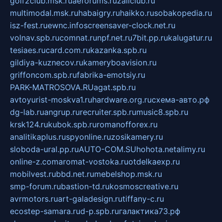
golf2club.msk.ru
aeforums.ru
zallclub.ru
multimodal.msk.ru
habaigry.ru
haikko.ru
sobakopedia.ru
isz-fest.ru
ewnc.info
screensaver-clock.net.ru
volnav.spb.ru
comnat.ru
npf.net.ru
7bit.pp.ru
kalugatur.ru
tesiaes.ru
card.com.ru
kazanka.spb.ru
gildiya-kuznecov.ru
kameryboavision.ru
griffoncom.spb.ru
fabrika-emotsiy.ru
PARK-MATROSOVA.RU
agat.spb.ru
avtoyurist-moskva1.ru
hardware.org.ru
схема-авто.рф
dg-lab.ru
angrup.ru
recruiter.spb.ru
music8.spb.ru
krsk124.ru
kubok.spb.ru
romanofforex.ru
analitikaplus.ru
spyonline.ru
zosikamery.ru
sloboda-ural.pp.ru
AUTO-COM.SU
hohota.net
alimy.ru
online-z.com
aromat-vostoka.ru
otdelkaexp.ru
mobilvest.ru
bbd.net.ru
mebelshop.msk.ru
smp-forum.ru
bastion-td.ru
kosmoscreative.ru
avrmotors.ru
art-galadesign.ru
tiffany-c.ru
ecostep-samara.ru
d-p.spb.ru
галактика73.рф