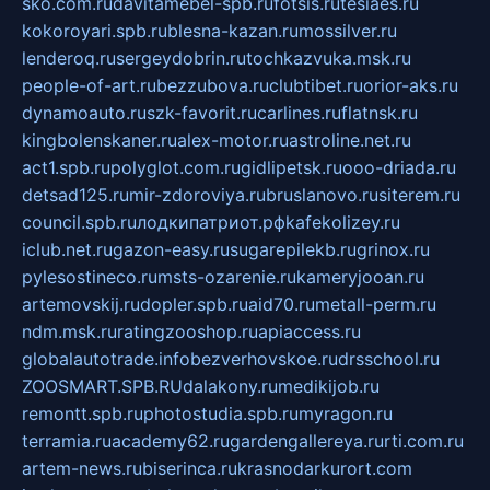
sko.com.ru
davitamebel-spb.ru
fotsis.ru
tesiaes.ru
kokoroyari.spb.ru
blesna-kazan.ru
mossilver.ru
lenderoq.ru
sergeydobrin.ru
tochkazvuka.msk.ru
people-of-art.ru
bezzubova.ru
clubtibet.ru
orior-aks.ru
dynamoauto.ru
szk-favorit.ru
carlines.ru
flatnsk.ru
kingbolenskaner.ru
alex-motor.ru
astroline.net.ru
act1.spb.ru
polyglot.com.ru
gidlipetsk.ru
ooo-driada.ru
detsad125.ru
mir-zdoroviya.ru
bruslanovo.ru
siterem.ru
council.spb.ru
лодкипатриот.рф
kafekolizey.ru
iclub.net.ru
gazon-easy.ru
sugarepilekb.ru
grinox.ru
pylesostineco.ru
msts-ozarenie.ru
kameryjooan.ru
artemovskij.ru
dopler.spb.ru
aid70.ru
metall-perm.ru
ndm.msk.ru
ratingzooshop.ru
apiaccess.ru
globalautotrade.info
bezverhovskoe.ru
drsschool.ru
ZOOSMART.SPB.RU
dalakony.ru
medikijob.ru
remontt.spb.ru
photostudia.spb.ru
myragon.ru
terramia.ru
academy62.ru
gardengallereya.ru
rti.com.ru
artem-news.ru
biserinca.ru
krasnodarkurort.com