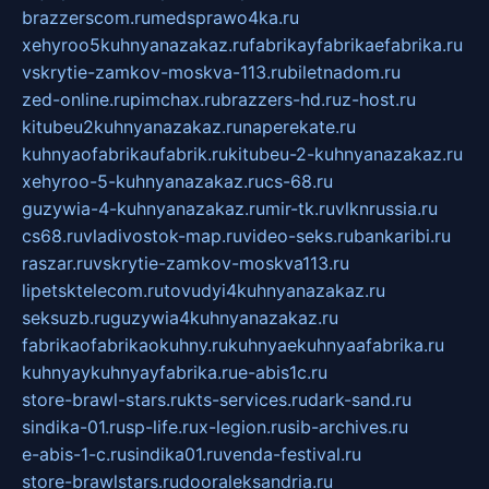
brazzerscom.ru
medsprawo4ka.ru
xehyroo5kuhnyanazakaz.ru
fabrikayfabrikaefabrika.ru
vskrytie-zamkov-moskva-113.ru
biletnadom.ru
zed-online.ru
pimchax.ru
brazzers-hd.ru
z-host.ru
kitubeu2kuhnyanazakaz.ru
naperekate.ru
kuhnyaofabrikaufabrik.ru
kitubeu-2-kuhnyanazakaz.ru
xehyroo-5-kuhnyanazakaz.ru
cs-68.ru
guzywia-4-kuhnyanazakaz.ru
mir-tk.ru
vlknrussia.ru
cs68.ru
vladivostok-map.ru
video-seks.ru
bankaribi.ru
raszar.ru
vskrytie-zamkov-moskva113.ru
lipetsktelecom.ru
tovudyi4kuhnyanazakaz.ru
seksuzb.ru
guzywia4kuhnyanazakaz.ru
fabrikaofabrikaokuhny.ru
kuhnyaekuhnyaafabrika.ru
kuhnyaykuhnyayfabrika.ru
e-abis1c.ru
store-brawl-stars.ru
kts-services.ru
dark-sand.ru
sindika-01.ru
sp-life.ru
x-legion.ru
sib-archives.ru
e-abis-1-c.ru
sindika01.ru
venda-festival.ru
store-brawlstars.ru
dooraleksandria.ru