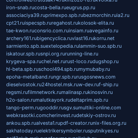
iron-snab.ru
costa-bella.ru
eugrus.pp.ru
associaciya39.ru
primexpo.spb.ru
bezmorchin.ru
ia2.ru
cpt21.ru
ispecspb.ru
regahost.ru
kolosok-elita.ru
tae-kwon.ru
consrio.com.ru
insiam.ru
avegainfo.ru
archery161.ru
bigencyclica.ru
vlast16.ru
korru.net
sarmiento.spb.su
extelopedia.ru
lammin-suo.spb.ru
iskatour.spb.ru
snpi.org.ru
running-line.ru
krygeva-spa.ru
chel.net.ru
rust-loco.ru
dugshop.ru
hl-beta.spb.ru
school494.spb.ru
mymubaby.ru
epoha-metalband.ru
ngr.spb.ru
rusgosnews.com
dieselvostok.ru
24hostel.msk.ru
w-dev.ru
f-ship.ru
regsmi.ru
filmnetwork.ru
malinasp.ru
kinosvin.ru
h2o-salon.ru
malutkayork.ru
deltaprim.spb.ru
tango-perm.ru
gooddir.ru
sgv.su
multiki-online.com
webkrasotki.com
cherinvest.ru
detskiy-ostrov.ru
ankou.spb.ru
alvesta1.ru
pdf-creator.ru
nix-files.org.ru
sakhatoday.ru
elektrikersymboler.ru
sputnikyes.ru