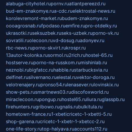
alabuga-cityhotel.ru
pornv.ru
atlantpereezd.ru
bud-em-znakomye.ru
a-cdc.ru
elektrostal-news.ru
korolevremont-market.ru
budem-znakomye.ru
oooagrosnab.ru
fpodaso.ru
emfire.ru
pro-otdelky.ru
ukrasotki.ru
seksuzbek.ru
seks-uzbek.ru
porno-vk.ru
sovratili.ru
olecoon.ru
vd-dosug.ru
adonyev.ru
rbc-news.ru
porno-skvirt.ru
krospr.ru
13autor-kolonka.ru
sormol.ru
2rich.ru
hostel-65.ru
hostserve.ru
porno-na-russkom.ru
mishinlab.ru
neznobi.ru
bigfatcc.ru
habble.ru
starbucksvia.ru
delfinet.ru
silvernano.ru
elestal.ru
vektor-doroga.ru
velotrenajery.ru
pronso54.ru
lenasever.ru
lovinskix.ru
show-pets.ru
smartnews03.ru
discofoxworld.ru
miraclecoon.ru
pongup.ru
hostel65.ru
liura.ru
glasspb.ru
firehunters.ru
gribowo.ru
gnalis.ru
bulkitula.ru
hometown-france.ru
1-xbeticricetc-1-xbetti-5.ru
shop-garena.ru
cricetc-1-xbetr-1-xbetcc-2.ru
one-life-story.ru
top-halyava.ru
accounts112.ru