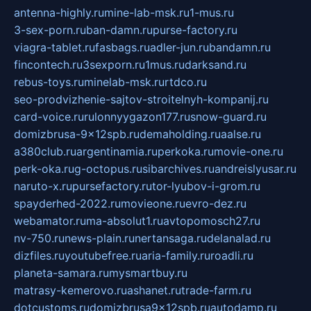
antenna-highly.ru
mine-lab-msk.ru
1-mus.ru
3-sex-porn.ru
ban-damn.ru
purse-factory.ru
viagra-tablet.ru
fasbags.ru
adler-jun.ru
bandamn.ru
fincontech.ru
3sexporn.ru
1mus.ru
darksand.ru
rebus-toys.ru
minelab-msk.ru
rtdco.ru
seo-prodvizhenie-sajtov-stroitelnyh-kompanij.ru
card-voice.ru
rulonnyygazon177.ru
snow-guard.ru
domizbrusa-9x12spb.ru
demaholding.ru
aalse.ru
a380club.ru
argentinamia.ru
perkoka.ru
movie-one.ru
perk-oka.ru
g-octopus.ru
sibarchives.ru
andreislyusar.ru
naruto-x.ru
pursefactory.ru
tor-lyubov-i-grom.ru
spayderhed-2022.ru
movieone.ru
evro-dez.ru
webamator.ru
ma-absolut1.ru
avtopomosch27.ru
nv-750.ru
news-plain.ru
nertansaga.ru
delanalad.ru
dizfiles.ru
youtubefree.ru
aria-family.ru
roadli.ru
planeta-samara.ru
mysmartbuy.ru
matrasy-kemerovo.ru
ashanet.ru
trade-farm.ru
dotcustoms.ru
domizbrusa9x12spb.ru
autodamp.ru