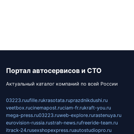
Портал автосервисов и СТО
Актуальный каталог компаний по всей России
03223.ru
ufille.ru
krasotata.ru
prazdnikdushi.ru
veetbox.ru
cinemapost.ru
ciam-fr.ru
kraft-you.ru
mega-press.ru
03223.ru
web-explore.ru
rastenuya.ru
eurovision-russia.ru
strah-news.ru
freeride-team.ru
itrack-24.ru
sexshopexpress.ru
autostudiopro.ru