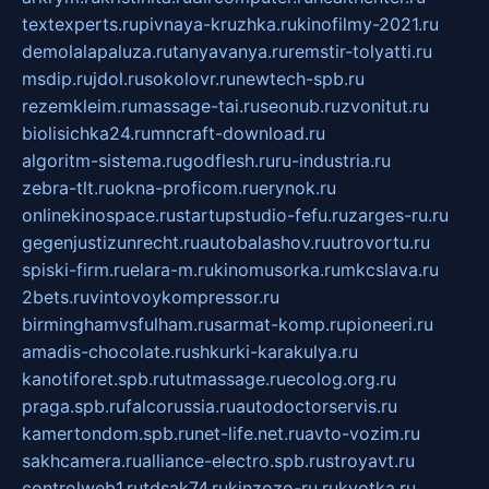
textexperts.ru
pivnaya-kruzhka.ru
kinofilmy-2021.ru
demolalapaluza.ru
tanyavanya.ru
remstir-tolyatti.ru
msdip.ru
jdol.ru
sokolovr.ru
newtech-spb.ru
rezemkleim.ru
massage-tai.ru
seonub.ru
zvonitut.ru
biolisichka24.ru
mncraft-download.ru
algoritm-sistema.ru
godflesh.ru
ru-industria.ru
zebra-tlt.ru
okna-proficom.ru
erynok.ru
onlinekinospace.ru
startupstudio-fefu.ru
zarges-ru.ru
gegenjustizunrecht.ru
autobalashov.ru
utrovortu.ru
spiski-firm.ru
elara-m.ru
kinomusorka.ru
mkcslava.ru
2bets.ru
vintovoykompressor.ru
birminghamvsfulham.ru
sarmat-komp.ru
pioneeri.ru
amadis-chocolate.ru
shkurki-karakulya.ru
kanotiforet.spb.ru
tutmassage.ru
ecolog.org.ru
praga.spb.ru
falcorussia.ru
autodoctorservis.ru
kamertondom.spb.ru
net-life.net.ru
avto-vozim.ru
sakhcamera.ru
alliance-electro.spb.ru
stroyavt.ru
controlweb1.ru
tdsak74.ru
kinzozo-ru.ru
kvotka.ru