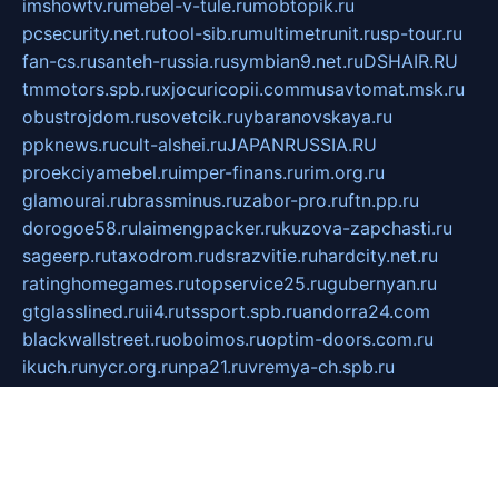
imshowtv.ru
mebel-v-tule.ru
mobtopik.ru
pcsecurity.net.ru
tool-sib.ru
multimetrunit.ru
sp-tour.ru
fan-cs.ru
santeh-russia.ru
symbian9.net.ru
DSHAIR.RU
tmmotors.spb.ru
xjocuricopii.com
musavtomat.msk.ru
obustrojdom.ru
sovetcik.ru
ybaranovskaya.ru
ppknews.ru
cult-alshei.ru
JAPANRUSSIA.RU
proekciyamebel.ru
imper-finans.ru
rim.org.ru
glamourai.ru
brassminus.ru
zabor-pro.ru
ftn.pp.ru
dorogoe58.ru
laimengpacker.ru
kuzova-zapchasti.ru
sageerp.ru
taxodrom.ru
dsrazvitie.ru
hardcity.net.ru
ratinghomegames.ru
topservice25.ru
gubernyan.ru
gtglasslined.ru
ii4.ru
tssport.spb.ru
andorra24.com
blackwallstreet.ru
oboimos.ru
optim-doors.com.ru
ikuch.ru
nycr.org.ru
npa21.ru
vremya-ch.spb.ru
desert000.ru
ivtorgi.ru
ifiori.ru
catalog-statei.ru
dcv.org.ru
spetsmaster174.ru
ipkameryhiseeu.ru
dum26.ru
ruspol.spb.ru
fr-opendp.ru
kam-solnyshko.ru
cheyenne-arapaho.ru
sevzapmetal.spb.ru