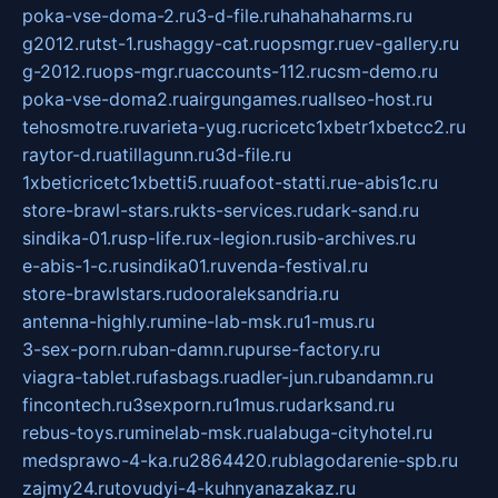
poka-vse-doma-2.ru
3-d-file.ru
hahahaharms.ru
g2012.ru
tst-1.ru
shaggy-cat.ru
opsmgr.ru
ev-gallery.ru
g-2012.ru
ops-mgr.ru
accounts-112.ru
csm-demo.ru
poka-vse-doma2.ru
airgungames.ru
allseo-host.ru
tehosmotre.ru
varieta-yug.ru
cricetc1xbetr1xbetcc2.ru
raytor-d.ru
atillagunn.ru
3d-file.ru
1xbeticricetc1xbetti5.ru
uafoot-statti.ru
e-abis1c.ru
store-brawl-stars.ru
kts-services.ru
dark-sand.ru
sindika-01.ru
sp-life.ru
x-legion.ru
sib-archives.ru
e-abis-1-c.ru
sindika01.ru
venda-festival.ru
store-brawlstars.ru
dooraleksandria.ru
antenna-highly.ru
mine-lab-msk.ru
1-mus.ru
3-sex-porn.ru
ban-damn.ru
purse-factory.ru
viagra-tablet.ru
fasbags.ru
adler-jun.ru
bandamn.ru
fincontech.ru
3sexporn.ru
1mus.ru
darksand.ru
rebus-toys.ru
minelab-msk.ru
alabuga-cityhotel.ru
medsprawo-4-ka.ru
2864420.ru
blagodarenie-spb.ru
zajmy24.ru
tovudyi-4-kuhnyanazakaz.ru