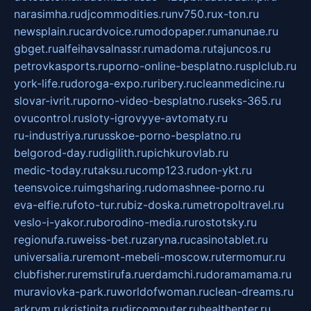
narasimha.ru
djcommodities.ru
nv750.ru
x-ton.ru
newsplain.ru
cardvoice.ru
modopaper.ru
manunae.ru
gbget.ru
alfeihavsalnassr.ru
madoma.ru
tajuncos.ru
petrovkasports.ru
porno-online-besplatno.ru
splclub.ru
york-life.ru
doroga-expo.ru
ribery.ru
cleanmedicine.ru
slovar-ivrit.ru
porno-video-besplatno.ru
seks-365.ru
ovucontrol.ru
sloty-igrovyye-avtomaty.ru
ru-industriya.ru
russkoe-porno-besplatno.ru
belgorod-day.ru
digilith.ru
pichkurovlab.ru
medic-today.ru
taksu.ru
comp123.ru
don-ykt.ru
teensvoice.ru
imgsharing.ru
domashnee-porno.ru
eva-elfie.ru
foto-tur.ru
biz-doska.ru
metropoltravel.ru
veslo-i-yakor.ru
borodino-media.ru
rostotsky.ru
regionufa.ru
weiss-bet.ru
zaryna.ru
casinotablet.ru
universalia.ru
remont-mebeli-moscow.ru
termomur.ru
clubfisher.ru
remstirufa.ru
erdamchi.ru
doramamama.ru
muraviovka-park.ru
worldofwoman.ru
clean-dreams.ru
arkrym.ru
kristinita.ru
dircomputer.ru
healthenter.ru