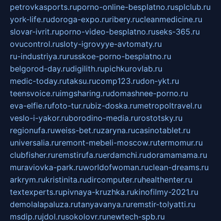
petrovkasports.ru
porno-online-besplatno.ru
splclub.ru
york-life.ru
doroga-expo.ru
ribery.ru
cleanmedicine.ru
slovar-ivrit.ru
porno-video-besplatno.ru
seks-365.ru
ovucontrol.ru
sloty-igrovyye-avtomaty.ru
ru-industriya.ru
russkoe-porno-besplatno.ru
belgorod-day.ru
digilith.ru
pichkurovlab.ru
medic-today.ru
taksu.ru
comp123.ru
don-ykt.ru
teensvoice.ru
imgsharing.ru
domashnee-porno.ru
eva-elfie.ru
foto-tur.ru
biz-doska.ru
metropoltravel.ru
veslo-i-yakor.ru
borodino-media.ru
rostotsky.ru
regionufa.ru
weiss-bet.ru
zaryna.ru
casinotablet.ru
universalia.ru
remont-mebeli-moscow.ru
termomur.ru
clubfisher.ru
remstirufa.ru
erdamchi.ru
doramamama.ru
muraviovka-park.ru
worldofwoman.ru
clean-dreams.ru
arkrym.ru
kristinita.ru
dircomputer.ru
healthenter.ru
textexperts.ru
pivnaya-kruzhka.ru
kinofilmy-2021.ru
demolalapaluza.ru
tanyavanya.ru
remstir-tolyatti.ru
msdip.ru
jdol.ru
sokolovr.ru
newtech-spb.ru