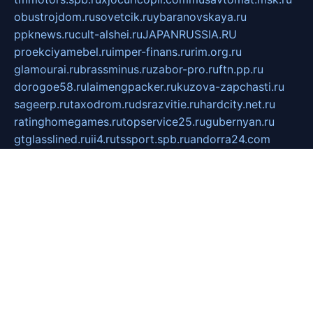
obustrojdom.ru
sovetcik.ru
ybaranovskaya.ru
ppknews.ru
cult-alshei.ru
JAPANRUSSIA.RU
proekciyamebel.ru
imper-finans.ru
rim.org.ru
glamourai.ru
brassminus.ru
zabor-pro.ru
ftn.pp.ru
dorogoe58.ru
laimengpacker.ru
kuzova-zapchasti.ru
sageerp.ru
taxodrom.ru
dsrazvitie.ru
hardcity.net.ru
ratinghomegames.ru
topservice25.ru
gubernyan.ru
gtglasslined.ru
ii4.ru
tssport.spb.ru
andorra24.com
blackwallstreet.ru
oboimos.ru
optim-doors.com.ru
ikuch.ru
nycr.org.ru
npa21.ru
vremya-ch.spb.ru
desert000.ru
ivtorgi.ru
ifiori.ru
catalog-statei.ru
dcv.org.ru
spetsmaster174.ru
ipkameryhiseeu.ru
dum26.ru
ruspol.spb.ru
fr-opendp.ru
kam-solnyshko.ru
cheyenne-arapaho.ru
sevzapmetal.spb.ru
ted-lapidus.spb.ru
parasite-eliminator.ru
sigma-complete.ru
modernworld.ru
dama-moda.ru
eholot-group.ru
sk-nvkz.ru
DRONGOLD.RU