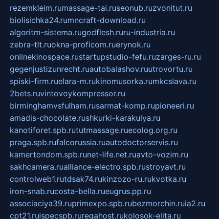
rezemkleim.ru
massage-tai.ru
seonub.ru
zvonitut.ru
biolisichka24.ru
mncraft-download.ru
algoritm-sistema.ru
godflesh.ru
ru-industria.ru
zebra-tlt.ru
okna-proficom.ru
erynok.ru
onlinekinospace.ru
startupstudio-fefu.ru
zarges-ru.ru
gegenjustizunrecht.ru
autobalashov.ru
utrovortu.ru
spiski-firm.ru
elara-m.ru
kinomusorka.ru
mkcslava.ru
2bets.ru
vintovoykompressor.ru
birminghamvsfulham.ru
sarmat-komp.ru
pioneeri.ru
amadis-chocolate.ru
shkurki-karakulya.ru
kanotiforet.spb.ru
tutmassage.ru
ecolog.org.ru
praga.spb.ru
falcorussia.ru
autodoctorservis.ru
kamertondom.spb.ru
net-life.net.ru
avto-vozim.ru
sakhcamera.ru
alliance-electro.spb.ru
stroyavt.ru
controlweb1.ru
tdsak74.ru
kinzozo-ru.ru
kvotka.ru
iron-snab.ru
costa-bella.ru
eugrus.pp.ru
associaciya39.ru
primexpo.spb.ru
bezmorchin.ru
ia2.ru
cpt21.ru
ispecspb.ru
regahost.ru
kolosok-elita.ru