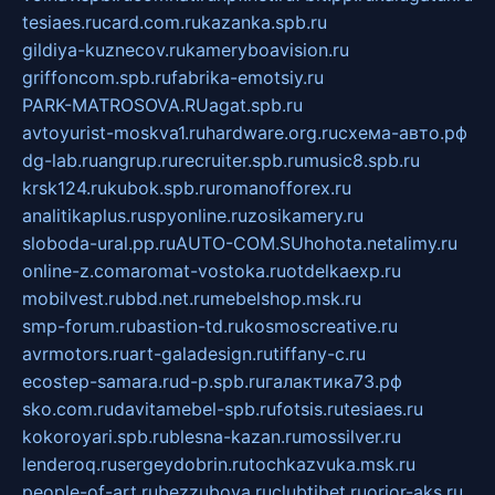
tesiaes.ru
card.com.ru
kazanka.spb.ru
gildiya-kuznecov.ru
kameryboavision.ru
griffoncom.spb.ru
fabrika-emotsiy.ru
PARK-MATROSOVA.RU
agat.spb.ru
avtoyurist-moskva1.ru
hardware.org.ru
схема-авто.рф
dg-lab.ru
angrup.ru
recruiter.spb.ru
music8.spb.ru
krsk124.ru
kubok.spb.ru
romanofforex.ru
analitikaplus.ru
spyonline.ru
zosikamery.ru
sloboda-ural.pp.ru
AUTO-COM.SU
hohota.net
alimy.ru
online-z.com
aromat-vostoka.ru
otdelkaexp.ru
mobilvest.ru
bbd.net.ru
mebelshop.msk.ru
smp-forum.ru
bastion-td.ru
kosmoscreative.ru
avrmotors.ru
art-galadesign.ru
tiffany-c.ru
ecostep-samara.ru
d-p.spb.ru
галактика73.рф
sko.com.ru
davitamebel-spb.ru
fotsis.ru
tesiaes.ru
kokoroyari.spb.ru
blesna-kazan.ru
mossilver.ru
lenderoq.ru
sergeydobrin.ru
tochkazvuka.msk.ru
people-of-art.ru
bezzubova.ru
clubtibet.ru
orior-aks.ru