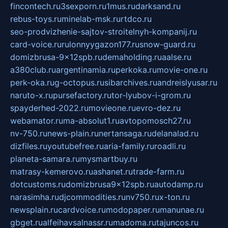
fincontech.ru
3sexporn.ru
1mus.ru
darksand.ru
rebus-toys.ru
minelab-msk.ru
rtdco.ru
seo-prodvizhenie-sajtov-stroitelnyh-kompanij.ru
card-voice.ru
rulonnyygazon177.ru
snow-guard.ru
domizbrusa-9x12spb.ru
demaholding.ru
aalse.ru
a380club.ru
argentinamia.ru
perkoka.ru
movie-one.ru
perk-oka.ru
g-octopus.ru
sibarchives.ru
andreislyusar.ru
naruto-x.ru
pursefactory.ru
tor-lyubov-i-grom.ru
spayderhed-2022.ru
movieone.ru
evro-dez.ru
webamator.ru
ma-absolut1.ru
avtopomosch27.ru
nv-750.ru
news-plain.ru
nertansaga.ru
delanalad.ru
dizfiles.ru
youtubefree.ru
aria-family.ru
roadli.ru
planeta-samara.ru
mysmartbuy.ru
matrasy-kemerovo.ru
ashanet.ru
trade-farm.ru
dotcustoms.ru
domizbrusa9x12spb.ru
autodamp.ru
narasimha.ru
djcommodities.ru
nv750.ru
x-ton.ru
newsplain.ru
cardvoice.ru
modopaper.ru
manunae.ru
gbget.ru
alfeihavsalnassr.ru
madoma.ru
tajuncos.ru