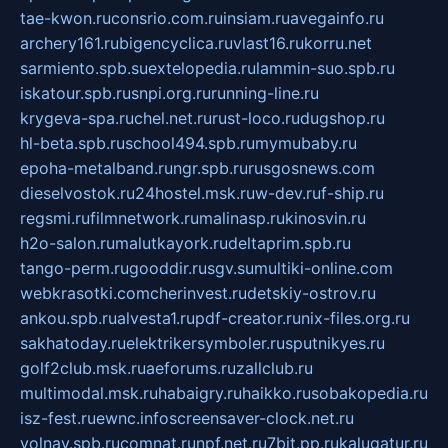
tae-kwon.ru
consrio.com.ru
insiam.ru
avegainfo.ru
archery161.ru
bigencyclica.ru
vlast16.ru
korru.net
sarmiento.spb.su
extelopedia.ru
lammin-suo.spb.ru
iskatour.spb.ru
snpi.org.ru
running-line.ru
krygeva-spa.ru
chel.net.ru
rust-loco.ru
dugshop.ru
hl-beta.spb.ru
school494.spb.ru
mymubaby.ru
epoha-metalband.ru
ngr.spb.ru
rusgosnews.com
dieselvostok.ru
24hostel.msk.ru
w-dev.ru
f-ship.ru
regsmi.ru
filmnetwork.ru
malinasp.ru
kinosvin.ru
h2o-salon.ru
malutkayork.ru
deltaprim.spb.ru
tango-perm.ru
gooddir.ru
sgv.su
multiki-online.com
webkrasotki.com
cherinvest.ru
detskiy-ostrov.ru
ankou.spb.ru
alvesta1.ru
pdf-creator.ru
nix-files.org.ru
sakhatoday.ru
elektrikersymboler.ru
sputnikyes.ru
golf2club.msk.ru
aeforums.ru
zallclub.ru
multimodal.msk.ru
habaigry.ru
haikko.ru
sobakopedia.ru
isz-fest.ru
ewnc.info
screensaver-clock.net.ru
volnav.spb.ru
comnat.ru
npf.net.ru
7bit.pp.ru
kalugatur.ru