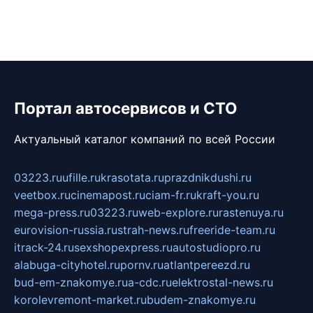
Портал автосервисов и СТО
Актуальный каталог компаний по всей России
03223.ru
ufille.ru
krasotata.ru
prazdnikdushi.ru
veetbox.ru
cinemapost.ru
ciam-fr.ru
kraft-you.ru
mega-press.ru
03223.ru
web-explore.ru
rastenuya.ru
eurovision-russia.ru
strah-news.ru
freeride-team.ru
itrack-24.ru
sexshopexpress.ru
autostudiopro.ru
alabuga-cityhotel.ru
pornv.ru
atlantpereezd.ru
bud-em-znakomye.ru
a-cdc.ru
elektrostal-news.ru
korolevremont-market.ru
budem-znakomye.ru