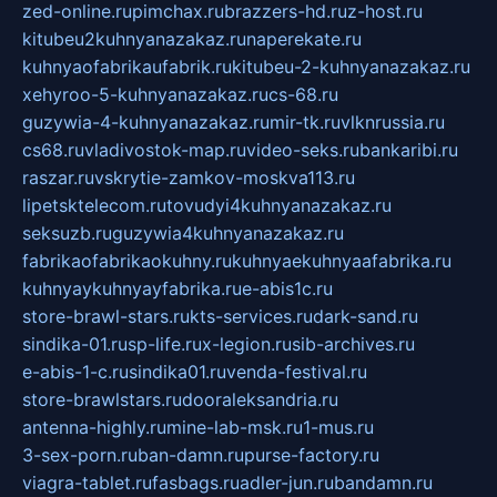
zed-online.ru
pimchax.ru
brazzers-hd.ru
z-host.ru
kitubeu2kuhnyanazakaz.ru
naperekate.ru
kuhnyaofabrikaufabrik.ru
kitubeu-2-kuhnyanazakaz.ru
xehyroo-5-kuhnyanazakaz.ru
cs-68.ru
guzywia-4-kuhnyanazakaz.ru
mir-tk.ru
vlknrussia.ru
cs68.ru
vladivostok-map.ru
video-seks.ru
bankaribi.ru
raszar.ru
vskrytie-zamkov-moskva113.ru
lipetsktelecom.ru
tovudyi4kuhnyanazakaz.ru
seksuzb.ru
guzywia4kuhnyanazakaz.ru
fabrikaofabrikaokuhny.ru
kuhnyaekuhnyaafabrika.ru
kuhnyaykuhnyayfabrika.ru
e-abis1c.ru
store-brawl-stars.ru
kts-services.ru
dark-sand.ru
sindika-01.ru
sp-life.ru
x-legion.ru
sib-archives.ru
e-abis-1-c.ru
sindika01.ru
venda-festival.ru
store-brawlstars.ru
dooraleksandria.ru
antenna-highly.ru
mine-lab-msk.ru
1-mus.ru
3-sex-porn.ru
ban-damn.ru
purse-factory.ru
viagra-tablet.ru
fasbags.ru
adler-jun.ru
bandamn.ru