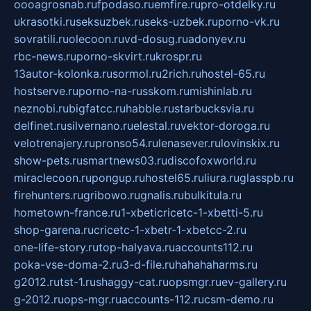
oooagrosnab.ru
fpodaso.ru
emfire.ru
pro-otdelky.ru
ukrasotki.ru
seksuzbek.ru
seks-uzbek.ru
porno-vk.ru
sovratili.ru
olecoon.ru
vd-dosug.ru
adonyev.ru
rbc-news.ru
porno-skvirt.ru
krospr.ru
13autor-kolonka.ru
sormol.ru
2rich.ru
hostel-65.ru
hostserve.ru
porno-na-russkom.ru
mishinlab.ru
neznobi.ru
bigfatcc.ru
habble.ru
starbucksvia.ru
delfinet.ru
silvernano.ru
elestal.ru
vektor-doroga.ru
velotrenajery.ru
pronso54.ru
lenasever.ru
lovinskix.ru
show-pets.ru
smartnews03.ru
discofoxworld.ru
miraclecoon.ru
pongup.ru
hostel65.ru
liura.ru
glasspb.ru
firehunters.ru
gribowo.ru
gnalis.ru
bulkitula.ru
hometown-france.ru
1-xbeticricetc-1-xbetti-5.ru
shop-garena.ru
cricetc-1-xbetr-1-xbetcc-2.ru
one-life-story.ru
top-halyava.ru
accounts112.ru
poka-vse-doma-2.ru
3-d-file.ru
hahahaharms.ru
g2012.ru
tst-1.ru
shaggy-cat.ru
opsmgr.ru
ev-gallery.ru
g-2012.ru
ops-mgr.ru
accounts-112.ru
csm-demo.ru