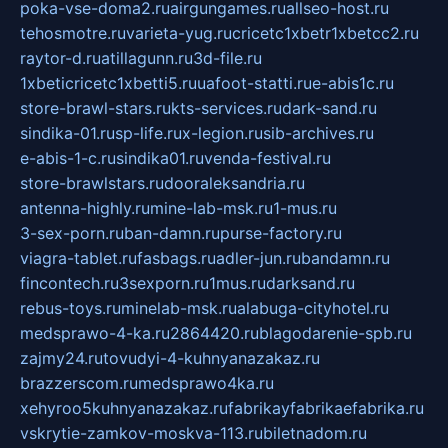
poka-vse-doma2.ru
airgungames.ru
allseo-host.ru
tehosmotre.ru
varieta-yug.ru
cricetc1xbetr1xbetcc2.ru
raytor-d.ru
atillagunn.ru
3d-file.ru
1xbeticricetc1xbetti5.ru
uafoot-statti.ru
e-abis1c.ru
store-brawl-stars.ru
kts-services.ru
dark-sand.ru
sindika-01.ru
sp-life.ru
x-legion.ru
sib-archives.ru
e-abis-1-c.ru
sindika01.ru
venda-festival.ru
store-brawlstars.ru
dooraleksandria.ru
antenna-highly.ru
mine-lab-msk.ru
1-mus.ru
3-sex-porn.ru
ban-damn.ru
purse-factory.ru
viagra-tablet.ru
fasbags.ru
adler-jun.ru
bandamn.ru
fincontech.ru
3sexporn.ru
1mus.ru
darksand.ru
rebus-toys.ru
minelab-msk.ru
alabuga-cityhotel.ru
medsprawo-4-ka.ru
2864420.ru
blagodarenie-spb.ru
zajmy24.ru
tovudyi-4-kuhnyanazakaz.ru
brazzerscom.ru
medsprawo4ka.ru
xehyroo5kuhnyanazakaz.ru
fabrikayfabrikaefabrika.ru
vskrytie-zamkov-moskva-113.ru
biletnadom.ru