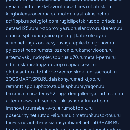
dynamoauto.ru
szk-favorit.ru
carlines.ru
flatnsk.ru
kingbolenskaner.ru
alex-motor.ru
astroline.net.ru
act1.spb.ru
polyglot.com.ru
gidlipetsk.ru
ooo-driada.ru
detsad125.ru
mir-zdoroviya.ru
bruslanovo.ru
siterem.ru
council.spb.ru
лодкипатриот.рф
kafekolizey.ru
iclub.net.ru
gazon-easy.ru
sugarepilekb.ru
grinox.ru
pylesostineco.ru
msts-ozarenie.ru
kameryjooan.ru
artemovskij.ru
dopler.spb.ru
aid70.ru
metall-perm.ru
ndm.msk.ru
ratingzooshop.ru
apiaccess.ru
globalautotrade.info
bezverhovskoe.ru
drsschool.ru
ZOOSMART.SPB.RU
dalakony.ru
medikijob.ru
remontt.spb.ru
photostudia.spb.ru
myragon.ru
terramia.ru
academy62.ru
gardengallereya.ru
rti.com.ru
artem-news.ru
biserinca.ru
krasnodarkurort.com
imshowtv.ru
mebel-v-tule.ru
mobtopik.ru
pcsecurity.net.ru
tool-sib.ru
multimetrunit.ru
sp-tour.ru
fan-cs.ru
santeh-russia.ru
symbian9.net.ru
DSHAIR.RU
tmmotors.spb.ru
xjocuricopii.com
musavtomat.msk.ru