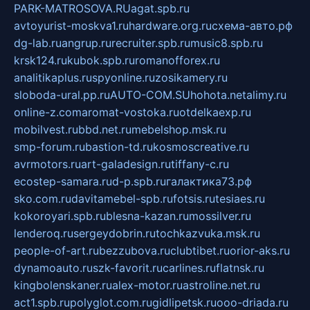
PARK-MATROSOVA.RU
agat.spb.ru
avtoyurist-moskva1.ru
hardware.org.ru
схема-авто.рф
dg-lab.ru
angrup.ru
recruiter.spb.ru
music8.spb.ru
krsk124.ru
kubok.spb.ru
romanofforex.ru
analitikaplus.ru
spyonline.ru
zosikamery.ru
sloboda-ural.pp.ru
AUTO-COM.SU
hohota.net
alimy.ru
online-z.com
aromat-vostoka.ru
otdelkaexp.ru
mobilvest.ru
bbd.net.ru
mebelshop.msk.ru
smp-forum.ru
bastion-td.ru
kosmoscreative.ru
avrmotors.ru
art-galadesign.ru
tiffany-c.ru
ecostep-samara.ru
d-p.spb.ru
галактика73.рф
sko.com.ru
davitamebel-spb.ru
fotsis.ru
tesiaes.ru
kokoroyari.spb.ru
blesna-kazan.ru
mossilver.ru
lenderoq.ru
sergeydobrin.ru
tochkazvuka.msk.ru
people-of-art.ru
bezzubova.ru
clubtibet.ru
orior-aks.ru
dynamoauto.ru
szk-favorit.ru
carlines.ru
flatnsk.ru
kingbolenskaner.ru
alex-motor.ru
astroline.net.ru
act1.spb.ru
polyglot.com.ru
gidlipetsk.ru
ooo-driada.ru