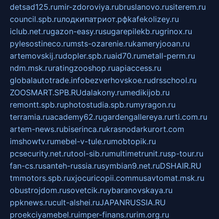
detsad125.ru
mir-zdoroviya.ru
bruslanovo.ru
siterem.ru
council.spb.ru
лодкипатриот.рф
kafekolizey.ru
iclub.net.ru
gazon-easy.ru
sugarepilekb.ru
grinox.ru
pylesostineco.ru
msts-ozarenie.ru
kameryjooan.ru
artemovskij.ru
dopler.spb.ru
aid70.ru
metall-perm.ru
ndm.msk.ru
ratingzooshop.ru
apiaccess.ru
globalautotrade.info
bezverhovskoe.ru
drsschool.ru
ZOOSMART.SPB.RU
dalakony.ru
medikijob.ru
remontt.spb.ru
photostudia.spb.ru
myragon.ru
terramia.ru
academy62.ru
gardengallereya.ru
rti.com.ru
artem-news.ru
biserinca.ru
krasnodarkurort.com
imshowtv.ru
mebel-v-tule.ru
mobtopik.ru
pcsecurity.net.ru
tool-sib.ru
multimetrunit.ru
sp-tour.ru
fan-cs.ru
santeh-russia.ru
symbian9.net.ru
DSHAIR.RU
tmmotors.spb.ru
xjocuricopii.com
musavtomat.msk.ru
obustrojdom.ru
sovetcik.ru
ybaranovskaya.ru
ppknews.ru
cult-alshei.ru
JAPANRUSSIA.RU
proekciyamebel.ru
imper-finans.ru
rim.org.ru