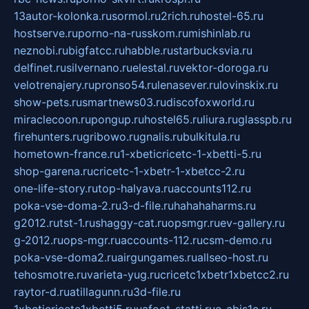
13autor-kolonka.ru
sormol.ru
2rich.ru
hostel-65.ru
hostserve.ru
porno-na-russkom.ru
mishinlab.ru
neznobi.ru
bigfatcc.ru
habble.ru
starbucksvia.ru
delfinet.ru
silvernano.ru
elestal.ru
vektor-doroga.ru
velotrenajery.ru
pronso54.ru
lenasever.ru
lovinskix.ru
show-pets.ru
smartnews03.ru
discofoxworld.ru
miraclecoon.ru
pongup.ru
hostel65.ru
liura.ru
glasspb.ru
firehunters.ru
gribowo.ru
gnalis.ru
bulkitula.ru
hometown-france.ru
1-xbeticricetc-1-xbetti-5.ru
shop-garena.ru
cricetc-1-xbetr-1-xbetcc-2.ru
one-life-story.ru
top-halyava.ru
accounts112.ru
poka-vse-doma-2.ru
3-d-file.ru
hahahaharms.ru
g2012.ru
tst-1.ru
shaggy-cat.ru
opsmgr.ru
ev-gallery.ru
g-2012.ru
ops-mgr.ru
accounts-112.ru
csm-demo.ru
poka-vse-doma2.ru
airgungames.ru
allseo-host.ru
tehosmotre.ru
varieta-yug.ru
cricetc1xbetr1xbetcc2.ru
raytor-d.ru
atillagunn.ru
3d-file.ru
1xbeticricetc1xbetti5.ru
uafoot-statti.ru
e-abis1c.ru