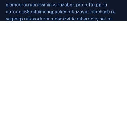
glamourai.ru
brassminus.ru
zabor-pro.ru
ftn.pp.ru
dorogoe58.ru
laimengpacker.ru
kuzova-zapchasti.ru
sageerp.ru
taxodrom.ru
dsrazvitie.ru
hardcity.net.ru
ratinghomegames.ru
topservice25.ru
gubernyan.ru
gtglasslined.ru
ii4.ru
tssport.spb.ru
andorra24.com
blackwallstreet.ru
oboimos.ru
optim-doors.com.ru
ikuch.ru
nycr.org.ru
npa21.ru
vremya-ch.spb.ru
desert000.ru
ivtorgi.ru
ifiori.ru
catalog-statei.ru
dcv.org.ru
spetsmaster174.ru
ipkameryhiseeu.ru
dum26.ru
ruspol.spb.ru
fr-opendp.ru
kam-solnyshko.ru
cheyenne-arapaho.ru
sevzapmetal.spb.ru
ted-lapidus.spb.ru
parasite-eliminator.ru
sigma-complete.ru
modernworld.ru
dama-moda.ru
eholot-group.ru
sk-nvkz.ru
DRONGOLD.RU
democratia2.ru
i-farmer.ru
mass-sport.org
jablonex.spb.ru
bookmess.ru
linkword.ru
refineua.com.ru
cs-spec.net.ru
altay-mebel.ru
DNK-THEATRE.RU
mechaniks.spb.ru
ipcamtechage.ru