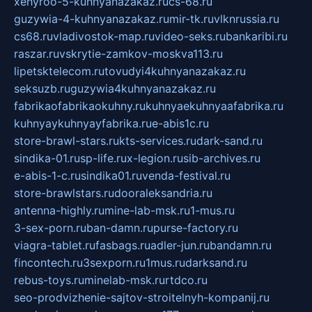
xehyroo-5-kuhnyanazakaz.ru
cs-68.ru
guzywia-4-kuhnyanazakaz.ru
mir-tk.ru
vlknrussia.ru
cs68.ru
vladivostok-map.ru
video-seks.ru
bankaribi.ru
raszar.ru
vskrytie-zamkov-moskva113.ru
lipetsktelecom.ru
tovudyi4kuhnyanazakaz.ru
seksuzb.ru
guzywia4kuhnyanazakaz.ru
fabrikaofabrikaokuhny.ru
kuhnyaekuhnyaafabrika.ru
kuhnyaykuhnyayfabrika.ru
e-abis1c.ru
store-brawl-stars.ru
kts-services.ru
dark-sand.ru
sindika-01.ru
sp-life.ru
x-legion.ru
sib-archives.ru
e-abis-1-c.ru
sindika01.ru
venda-festival.ru
store-brawlstars.ru
dooraleksandria.ru
antenna-highly.ru
mine-lab-msk.ru
1-mus.ru
3-sex-porn.ru
ban-damn.ru
purse-factory.ru
viagra-tablet.ru
fasbags.ru
adler-jun.ru
bandamn.ru
fincontech.ru
3sexporn.ru
1mus.ru
darksand.ru
rebus-toys.ru
minelab-msk.ru
rtdco.ru
seo-prodvizhenie-sajtov-stroitelnyh-kompanij.ru