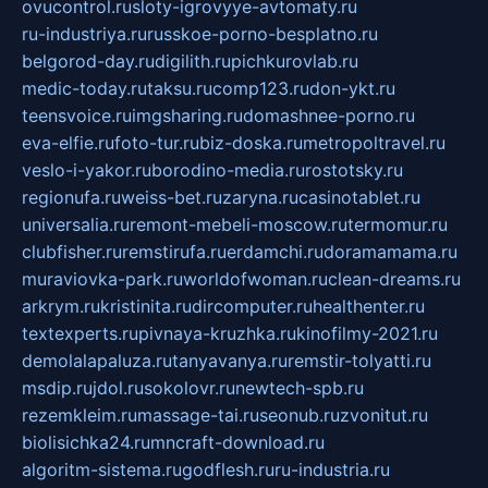
ovucontrol.ru
sloty-igrovyye-avtomaty.ru
ru-industriya.ru
russkoe-porno-besplatno.ru
belgorod-day.ru
digilith.ru
pichkurovlab.ru
medic-today.ru
taksu.ru
comp123.ru
don-ykt.ru
teensvoice.ru
imgsharing.ru
domashnee-porno.ru
eva-elfie.ru
foto-tur.ru
biz-doska.ru
metropoltravel.ru
veslo-i-yakor.ru
borodino-media.ru
rostotsky.ru
regionufa.ru
weiss-bet.ru
zaryna.ru
casinotablet.ru
universalia.ru
remont-mebeli-moscow.ru
termomur.ru
clubfisher.ru
remstirufa.ru
erdamchi.ru
doramamama.ru
muraviovka-park.ru
worldofwoman.ru
clean-dreams.ru
arkrym.ru
kristinita.ru
dircomputer.ru
healthenter.ru
textexperts.ru
pivnaya-kruzhka.ru
kinofilmy-2021.ru
demolalapaluza.ru
tanyavanya.ru
remstir-tolyatti.ru
msdip.ru
jdol.ru
sokolovr.ru
newtech-spb.ru
rezemkleim.ru
massage-tai.ru
seonub.ru
zvonitut.ru
biolisichka24.ru
mncraft-download.ru
algoritm-sistema.ru
godflesh.ru
ru-industria.ru