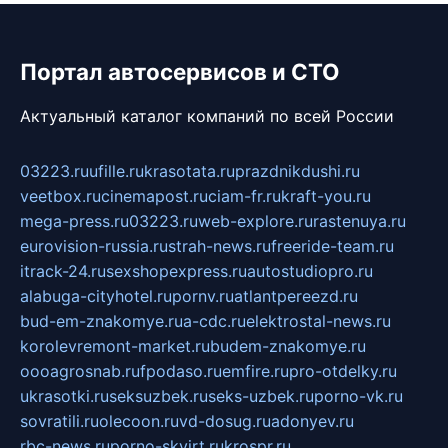
Портал автосервисов и СТО
Актуальный каталог компаний по всей России
03223.ru
ufille.ru
krasotata.ru
prazdnikdushi.ru
veetbox.ru
cinemapost.ru
ciam-fr.ru
kraft-you.ru
mega-press.ru
03223.ru
web-explore.ru
rastenuya.ru
eurovision-russia.ru
strah-news.ru
freeride-team.ru
itrack-24.ru
sexshopexpress.ru
autostudiopro.ru
alabuga-cityhotel.ru
pornv.ru
atlantpereezd.ru
bud-em-znakomye.ru
a-cdc.ru
elektrostal-news.ru
korolevremont-market.ru
budem-znakomye.ru
oooagrosnab.ru
fpodaso.ru
emfire.ru
pro-otdelky.ru
ukrasotki.ru
seksuzbek.ru
seks-uzbek.ru
porno-vk.ru
sovratili.ru
olecoon.ru
vd-dosug.ru
adonyev.ru
rbc-news.ru
porno-skvirt.ru
krospr.ru