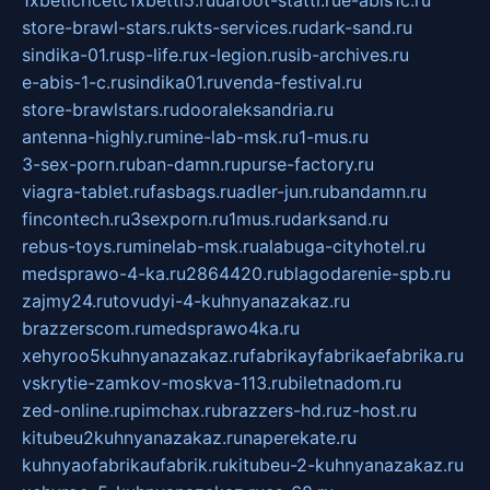
store-brawl-stars.ru
kts-services.ru
dark-sand.ru
sindika-01.ru
sp-life.ru
x-legion.ru
sib-archives.ru
e-abis-1-c.ru
sindika01.ru
venda-festival.ru
store-brawlstars.ru
dooraleksandria.ru
antenna-highly.ru
mine-lab-msk.ru
1-mus.ru
3-sex-porn.ru
ban-damn.ru
purse-factory.ru
viagra-tablet.ru
fasbags.ru
adler-jun.ru
bandamn.ru
fincontech.ru
3sexporn.ru
1mus.ru
darksand.ru
rebus-toys.ru
minelab-msk.ru
alabuga-cityhotel.ru
medsprawo-4-ka.ru
2864420.ru
blagodarenie-spb.ru
zajmy24.ru
tovudyi-4-kuhnyanazakaz.ru
brazzerscom.ru
medsprawo4ka.ru
xehyroo5kuhnyanazakaz.ru
fabrikayfabrikaefabrika.ru
vskrytie-zamkov-moskva-113.ru
biletnadom.ru
zed-online.ru
pimchax.ru
brazzers-hd.ru
z-host.ru
kitubeu2kuhnyanazakaz.ru
naperekate.ru
kuhnyaofabrikaufabrik.ru
kitubeu-2-kuhnyanazakaz.ru