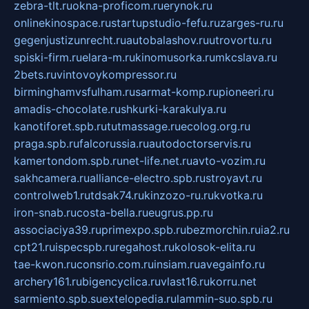
zebra-tlt.ru
okna-proficom.ru
erynok.ru
onlinekinospace.ru
startupstudio-fefu.ru
zarges-ru.ru
gegenjustizunrecht.ru
autobalashov.ru
utrovortu.ru
spiski-firm.ru
elara-m.ru
kinomusorka.ru
mkcslava.ru
2bets.ru
vintovoykompressor.ru
birminghamvsfulham.ru
sarmat-komp.ru
pioneeri.ru
amadis-chocolate.ru
shkurki-karakulya.ru
kanotiforet.spb.ru
tutmassage.ru
ecolog.org.ru
praga.spb.ru
falcorussia.ru
autodoctorservis.ru
kamertondom.spb.ru
net-life.net.ru
avto-vozim.ru
sakhcamera.ru
alliance-electro.spb.ru
stroyavt.ru
controlweb1.ru
tdsak74.ru
kinzozo-ru.ru
kvotka.ru
iron-snab.ru
costa-bella.ru
eugrus.pp.ru
associaciya39.ru
primexpo.spb.ru
bezmorchin.ru
ia2.ru
cpt21.ru
ispecspb.ru
regahost.ru
kolosok-elita.ru
tae-kwon.ru
consrio.com.ru
insiam.ru
avegainfo.ru
archery161.ru
bigencyclica.ru
vlast16.ru
korru.net
sarmiento.spb.su
extelopedia.ru
lammin-suo.spb.ru