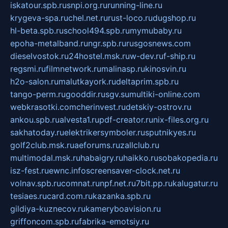
iskatour.spb.ru
snpi.org.ru
running-line.ru
krygeva-spa.ru
chel.net.ru
rust-loco.ru
dugshop.ru
hl-beta.spb.ru
school494.spb.ru
mymubaby.ru
epoha-metalband.ru
ngr.spb.ru
rusgosnews.com
dieselvostok.ru
24hostel.msk.ru
w-dev.ru
f-ship.ru
regsmi.ru
filmnetwork.ru
malinasp.ru
kinosvin.ru
h2o-salon.ru
malutkayork.ru
deltaprim.spb.ru
tango-perm.ru
gooddir.ru
sgv.su
multiki-online.com
webkrasotki.com
cherinvest.ru
detskiy-ostrov.ru
ankou.spb.ru
alvesta1.ru
pdf-creator.ru
nix-files.org.ru
sakhatoday.ru
elektrikersymboler.ru
sputnikyes.ru
golf2club.msk.ru
aeforums.ru
zallclub.ru
multimodal.msk.ru
habaigry.ru
haikko.ru
sobakopedia.ru
isz-fest.ru
ewnc.info
screensaver-clock.net.ru
volnav.spb.ru
comnat.ru
npf.net.ru
7bit.pp.ru
kalugatur.ru
tesiaes.ru
card.com.ru
kazanka.spb.ru
gildiya-kuznecov.ru
kameryboavision.ru
griffoncom.spb.ru
fabrika-emotsiy.ru