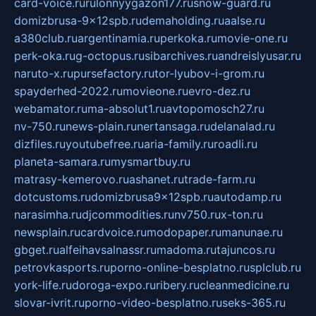
card-voice.ru
rulonnyygazon177.ru
snow-guard.ru
domizbrusa-9x12spb.ru
demaholding.ru
aalse.ru
a380club.ru
argentinamia.ru
perkoka.ru
movie-one.ru
perk-oka.ru
g-octopus.ru
sibarchives.ru
andreislyusar.ru
naruto-x.ru
pursefactory.ru
tor-lyubov-i-grom.ru
spayderhed-2022.ru
movieone.ru
evro-dez.ru
webamator.ru
ma-absolut1.ru
avtopomosch27.ru
nv-750.ru
news-plain.ru
nertansaga.ru
delanalad.ru
dizfiles.ru
youtubefree.ru
aria-family.ru
roadli.ru
planeta-samara.ru
mysmartbuy.ru
matrasy-kemerovo.ru
ashanet.ru
trade-farm.ru
dotcustoms.ru
domizbrusa9x12spb.ru
autodamp.ru
narasimha.ru
djcommodities.ru
nv750.ru
x-ton.ru
newsplain.ru
cardvoice.ru
modopaper.ru
manunae.ru
gbget.ru
alfeihavsalnassr.ru
madoma.ru
tajuncos.ru
petrovkasports.ru
porno-online-besplatno.ru
splclub.ru
york-life.ru
doroga-expo.ru
ribery.ru
cleanmedicine.ru
slovar-ivrit.ru
porno-video-besplatno.ru
seks-365.ru