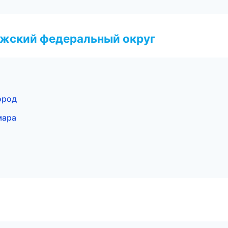
лжский федеральный округ
ород
мара