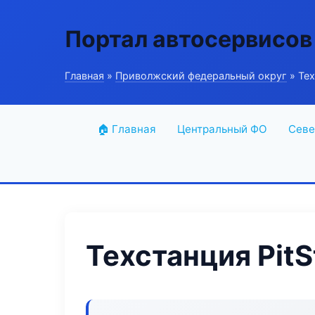
Портал автосервисов
Главная
»
Приволжский федеральный округ
» Тех
🏠 Главная
Центральный ФО
Севе
Техстанция Pit