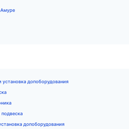
а-Амуре
и установка допоборудования
ска
оника
и подвеска
установка допоборудования