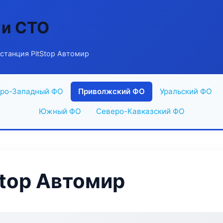
 и СТО
станция PitStop Автомир
ро-Западный ФО
Приволжский ФО
Уральский ФО
Южный ФО
Северо-Кавказский ФО
Stop Автомир