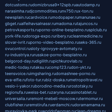
dotcustoms.ru
domizbrusa9x12spb.ru
autodamp.ru
narasimha.ru
djcommodities.ru
nv750.ru
x-ton.ru
newsplain.ru
cardvoice.ru
modopaper.ru
manunae.ru
gbget.ru
alfeihavsalnassr.ru
madoma.ru
tajuncos.ru
petrovkasports.ru
porno-online-besplatno.ru
splclub.ru
york-life.ru
doroga-expo.ru
ribery.ru
cleanmedicine.ru
slovar-ivrit.ru
porno-video-besplatno.ru
seks-365.ru
ovucontrol.ru
sloty-igrovyye-avtomaty.ru
ru-industriya.ru
russkoe-porno-besplatno.ru
belgorod-day.ru
digilith.ru
pichkurovlab.ru
medic-today.ru
taksu.ru
comp123.ru
don-ykt.ru
teensvoice.ru
imgsharing.ru
domashnee-porno.ru
eva-elfie.ru
foto-tur.ru
biz-doska.ru
metropoltravel.ru
veslo-i-yakor.ru
borodino-media.ru
rostotsky.ru
regionufa.ru
weiss-bet.ru
zaryna.ru
casinotablet.ru
universalia.ru
remont-mebeli-moscow.ru
termomur.ru
clubfisher.ru
remstirufa.ru
erdamchi.ru
doramamama.ru
muraviovka-park.ru
worldofwoman.ru
clean-dreams.ru