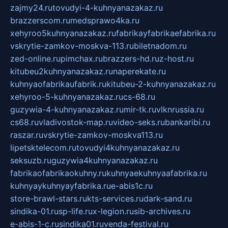
zajmy24.ru
tovudyi-4-kuhnyanazakaz.ru
brazzerscom.ru
medsprawo4ka.ru
xehyroo5kuhnyanazakaz.ru
fabrikayfabrikaefabrika.ru
vskrytie-zamkov-moskva-113.ru
biletnadom.ru
zed-online.ru
pimchax.ru
brazzers-hd.ru
z-host.ru
kitubeu2kuhnyanazakaz.ru
naperekate.ru
kuhnyaofabrikaufabrik.ru
kitubeu-2-kuhnyanazakaz.ru
xehyroo-5-kuhnyanazakaz.ru
cs-68.ru
guzywia-4-kuhnyanazakaz.ru
mir-tk.ru
vlknrussia.ru
cs68.ru
vladivostok-map.ru
video-seks.ru
bankaribi.ru
raszar.ru
vskrytie-zamkov-moskva113.ru
lipetsktelecom.ru
tovudyi4kuhnyanazakaz.ru
seksuzb.ru
guzywia4kuhnyanazakaz.ru
fabrikaofabrikaokuhny.ru
kuhnyaekuhnyaafabrika.ru
kuhnyaykuhnyayfabrika.ru
e-abis1c.ru
store-brawl-stars.ru
kts-services.ru
dark-sand.ru
sindika-01.ru
sp-life.ru
x-legion.ru
sib-archives.ru
e-abis-1-c.ru
sindika01.ru
venda-festival.ru