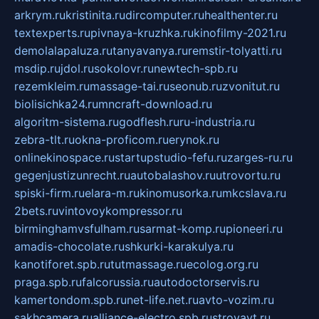
arkrym.ru
kristinita.ru
dircomputer.ru
healthenter.ru
textexperts.ru
pivnaya-kruzhka.ru
kinofilmy-2021.ru
demolalapaluza.ru
tanyavanya.ru
remstir-tolyatti.ru
msdip.ru
jdol.ru
sokolovr.ru
newtech-spb.ru
rezemkleim.ru
massage-tai.ru
seonub.ru
zvonitut.ru
biolisichka24.ru
mncraft-download.ru
algoritm-sistema.ru
godflesh.ru
ru-industria.ru
zebra-tlt.ru
okna-proficom.ru
erynok.ru
onlinekinospace.ru
startupstudio-fefu.ru
zarges-ru.ru
gegenjustizunrecht.ru
autobalashov.ru
utrovortu.ru
spiski-firm.ru
elara-m.ru
kinomusorka.ru
mkcslava.ru
2bets.ru
vintovoykompressor.ru
birminghamvsfulham.ru
sarmat-komp.ru
pioneeri.ru
amadis-chocolate.ru
shkurki-karakulya.ru
kanotiforet.spb.ru
tutmassage.ru
ecolog.org.ru
praga.spb.ru
falcorussia.ru
autodoctorservis.ru
kamertondom.spb.ru
net-life.net.ru
avto-vozim.ru
sakhcamera.ru
alliance-electro.spb.ru
stroyavt.ru