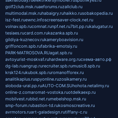
sakhatoday.ru
elektrikersymboler.ru
sputnikyes.ru
golf2club.msk.ru
aeforums.ru
zallclub.ru
multimodal.msk.ru
habaigry.ru
haikko.ru
sobakopedia.ru
isz-fest.ru
ewnc.info
screensaver-clock.net.ru
volnav.spb.ru
comnat.ru
npf.net.ru
7bit.pp.ru
kalugatur.ru
tesiaes.ru
card.com.ru
kazanka.spb.ru
gildiya-kuznecov.ru
kameryboavision.ru
griffoncom.spb.ru
fabrika-emotsiy.ru
PARK-MATROSOVA.RU
agat.spb.ru
avtoyurist-moskva1.ru
hardware.org.ru
схема-авто.рф
dg-lab.ru
angrup.ru
recruiter.spb.ru
music8.spb.ru
krsk124.ru
kubok.spb.ru
romanofforex.ru
analitikaplus.ru
spyonline.ru
zosikamery.ru
sloboda-ural.pp.ru
AUTO-COM.SU
hohota.net
alimy.ru
online-z.com
aromat-vostoka.ru
otdelkaexp.ru
mobilvest.ru
bbd.net.ru
mebelshop.msk.ru
smp-forum.ru
bastion-td.ru
kosmoscreative.ru
avrmotors.ru
art-galadesign.ru
tiffany-c.ru