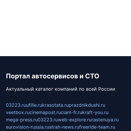
Портал автосервисов и СТО
Актуальный каталог компаний по всей России
03223.ru
ufille.ru
krasotata.ru
prazdnikdushi.ru
veetbox.ru
cinemapost.ru
ciam-fr.ru
kraft-you.ru
mega-press.ru
03223.ru
web-explore.ru
rastenuya.ru
eurovision-russia.ru
strah-news.ru
freeride-team.ru