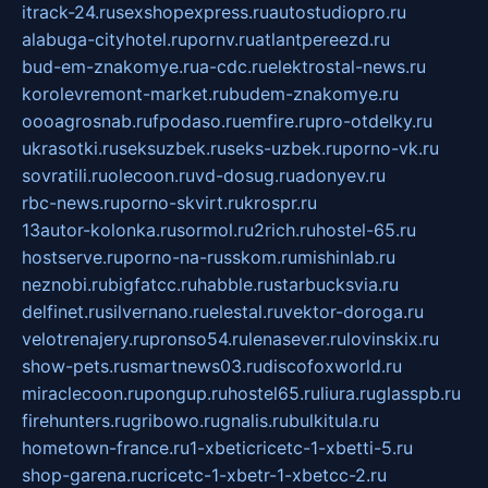
itrack-24.ru
sexshopexpress.ru
autostudiopro.ru
alabuga-cityhotel.ru
pornv.ru
atlantpereezd.ru
bud-em-znakomye.ru
a-cdc.ru
elektrostal-news.ru
korolevremont-market.ru
budem-znakomye.ru
oooagrosnab.ru
fpodaso.ru
emfire.ru
pro-otdelky.ru
ukrasotki.ru
seksuzbek.ru
seks-uzbek.ru
porno-vk.ru
sovratili.ru
olecoon.ru
vd-dosug.ru
adonyev.ru
rbc-news.ru
porno-skvirt.ru
krospr.ru
13autor-kolonka.ru
sormol.ru
2rich.ru
hostel-65.ru
hostserve.ru
porno-na-russkom.ru
mishinlab.ru
neznobi.ru
bigfatcc.ru
habble.ru
starbucksvia.ru
delfinet.ru
silvernano.ru
elestal.ru
vektor-doroga.ru
velotrenajery.ru
pronso54.ru
lenasever.ru
lovinskix.ru
show-pets.ru
smartnews03.ru
discofoxworld.ru
miraclecoon.ru
pongup.ru
hostel65.ru
liura.ru
glasspb.ru
firehunters.ru
gribowo.ru
gnalis.ru
bulkitula.ru
hometown-france.ru
1-xbeticricetc-1-xbetti-5.ru
shop-garena.ru
cricetc-1-xbetr-1-xbetcc-2.ru