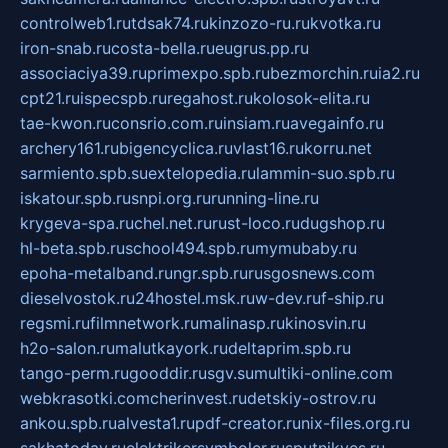
controlweb1.ru
tdsak74.ru
kinzozo-ru.ru
kvotka.ru
iron-snab.ru
costa-bella.ru
eugrus.pp.ru
associaciya39.ru
primexpo.spb.ru
bezmorchin.ru
ia2.ru
cpt21.ru
ispecspb.ru
regahost.ru
kolosok-elita.ru
tae-kwon.ru
consrio.com.ru
insiam.ru
avegainfo.ru
archery161.ru
bigencyclica.ru
vlast16.ru
korru.net
sarmiento.spb.su
extelopedia.ru
lammin-suo.spb.ru
iskatour.spb.ru
snpi.org.ru
running-line.ru
krygeva-spa.ru
chel.net.ru
rust-loco.ru
dugshop.ru
hl-beta.spb.ru
school494.spb.ru
mymubaby.ru
epoha-metalband.ru
ngr.spb.ru
rusgosnews.com
dieselvostok.ru
24hostel.msk.ru
w-dev.ru
f-ship.ru
regsmi.ru
filmnetwork.ru
malinasp.ru
kinosvin.ru
h2o-salon.ru
malutkayork.ru
deltaprim.spb.ru
tango-perm.ru
gooddir.ru
sgv.su
multiki-online.com
webkrasotki.com
cherinvest.ru
detskiy-ostrov.ru
ankou.spb.ru
alvesta1.ru
pdf-creator.ru
nix-files.org.ru