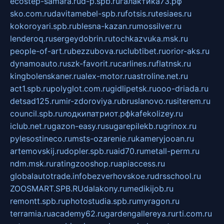
ecostep-samara.ru
d-p.spb.ru
галактика73.рф
sko.com.ru
davitamebel-spb.ru
fotsis.ru
tesiaes.ru
kokoroyari.spb.ru
blesna-kazan.ru
mossilver.ru
lenderoq.ru
sergeydobrin.ru
tochkazvuka.msk.ru
people-of-art.ru
bezzubova.ru
clubtibet.ru
orior-aks.ru
dynamoauto.ru
szk-favorit.ru
carlines.ru
flatnsk.ru
kingbolenskaner.ru
alex-motor.ru
astroline.net.ru
act1.spb.ru
polyglot.com.ru
gidlipetsk.ru
ooo-driada.ru
detsad125.ru
mir-zdoroviya.ru
bruslanovo.ru
siterem.ru
council.spb.ru
лодкипатриот.рф
kafekolizey.ru
iclub.net.ru
gazon-easy.ru
sugarepilekb.ru
grinox.ru
pylesostineco.ru
msts-ozarenie.ru
kameryjooan.ru
artemovskij.ru
dopler.spb.ru
aid70.ru
metall-perm.ru
ndm.msk.ru
ratingzooshop.ru
apiaccess.ru
globalautotrade.info
bezverhovskoe.ru
drsschool.ru
ZOOSMART.SPB.RU
dalakony.ru
medikijob.ru
remontt.spb.ru
photostudia.spb.ru
myragon.ru
terramia.ru
academy62.ru
gardengallereya.ru
rti.com.ru