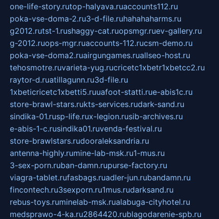
one-life-story.ru
top-halyava.ru
accounts112.ru
poka-vse-doma-2.ru
3-d-file.ru
hahahaharms.ru
g2012.ru
tst-1.ru
shaggy-cat.ru
opsmgr.ru
ev-gallery.ru
g-2012.ru
ops-mgr.ru
accounts-112.ru
csm-demo.ru
poka-vse-doma2.ru
airgungames.ru
allseo-host.ru
tehosmotre.ru
varieta-yug.ru
cricetc1xbetr1xbetcc2.ru
raytor-d.ru
atillagunn.ru
3d-file.ru
1xbeticricetc1xbetti5.ru
uafoot-statti.ru
e-abis1c.ru
store-brawl-stars.ru
kts-services.ru
dark-sand.ru
sindika-01.ru
sp-life.ru
x-legion.ru
sib-archives.ru
e-abis-1-c.ru
sindika01.ru
venda-festival.ru
store-brawlstars.ru
dooraleksandria.ru
antenna-highly.ru
mine-lab-msk.ru
1-mus.ru
3-sex-porn.ru
ban-damn.ru
purse-factory.ru
viagra-tablet.ru
fasbags.ru
adler-jun.ru
bandamn.ru
fincontech.ru
3sexporn.ru
1mus.ru
darksand.ru
rebus-toys.ru
minelab-msk.ru
alabuga-cityhotel.ru
medsprawo-4-ka.ru
2864420.ru
blagodarenie-spb.ru