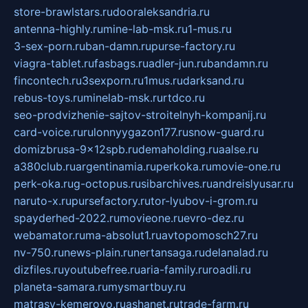
store-brawlstars.ru
dooraleksandria.ru
antenna-highly.ru
mine-lab-msk.ru
1-mus.ru
3-sex-porn.ru
ban-damn.ru
purse-factory.ru
viagra-tablet.ru
fasbags.ru
adler-jun.ru
bandamn.ru
fincontech.ru
3sexporn.ru
1mus.ru
darksand.ru
rebus-toys.ru
minelab-msk.ru
rtdco.ru
seo-prodvizhenie-sajtov-stroitelnyh-kompanij.ru
card-voice.ru
rulonnyygazon177.ru
snow-guard.ru
domizbrusa-9x12spb.ru
demaholding.ru
aalse.ru
a380club.ru
argentinamia.ru
perkoka.ru
movie-one.ru
perk-oka.ru
g-octopus.ru
sibarchives.ru
andreislyusar.ru
naruto-x.ru
pursefactory.ru
tor-lyubov-i-grom.ru
spayderhed-2022.ru
movieone.ru
evro-dez.ru
webamator.ru
ma-absolut1.ru
avtopomosch27.ru
nv-750.ru
news-plain.ru
nertansaga.ru
delanalad.ru
dizfiles.ru
youtubefree.ru
aria-family.ru
roadli.ru
planeta-samara.ru
mysmartbuy.ru
matrasy-kemerovo.ru
ashanet.ru
trade-farm.ru