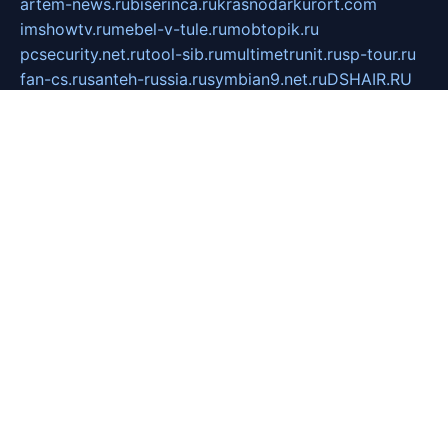
artem-news.ru
biserinca.ru
krasnodarkurort.com
imshowtv.ru
mebel-v-tule.ru
mobtopik.ru
pcsecurity.net.ru
tool-sib.ru
multimetrunit.ru
sp-tour.ru
fan-cs.ru
santeh-russia.ru
symbian9.net.ru
DSHAIR.RU
tmmotors.spb.ru
xjocuricopii.com
musavtomat.msk.ru
obustrojdom.ru
sovetcik.ru
ybaranovskaya.ru
ppknews.ru
cult-alshei.ru
JAPANRUSSIA.RU
proekciyamebel.ru
imper-finans.ru
rim.org.ru
glamourai.ru
brassminus.ru
zabor-pro.ru
ftn.pp.ru
dorogoe58.ru
laimengpacker.ru
kuzova-zapchasti.ru
sageerp.ru
taxodrom.ru
dsrazvitie.ru
hardcity.net.ru
ratinghomegames.ru
topservice25.ru
gubernyan.ru
gtglasslined.ru
ii4.ru
tssport.spb.ru
andorra24.com
blackwallstreet.ru
oboimos.ru
optim-doors.com.ru
ikuch.ru
nycr.org.ru
npa21.ru
vremya-ch.spb.ru
desert000.ru
ivtorgi.ru
ifiori.ru
catalog-statei.ru
dcv.org.ru
spetsmaster174.ru
ipkameryhiseeu.ru
dum26.ru
ruspol.spb.ru
fr-opendp.ru
kam-solnyshko.ru