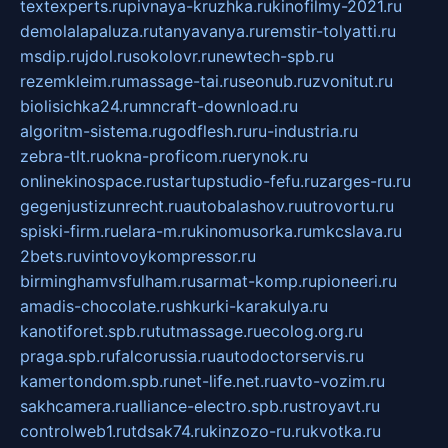
textexperts.ru
pivnaya-kruzhka.ru
kinofilmy-2021.ru
demolalapaluza.ru
tanyavanya.ru
remstir-tolyatti.ru
msdip.ru
jdol.ru
sokolovr.ru
newtech-spb.ru
rezemkleim.ru
massage-tai.ru
seonub.ru
zvonitut.ru
biolisichka24.ru
mncraft-download.ru
algoritm-sistema.ru
godflesh.ru
ru-industria.ru
zebra-tlt.ru
okna-proficom.ru
erynok.ru
onlinekinospace.ru
startupstudio-fefu.ru
zarges-ru.ru
gegenjustizunrecht.ru
autobalashov.ru
utrovortu.ru
spiski-firm.ru
elara-m.ru
kinomusorka.ru
mkcslava.ru
2bets.ru
vintovoykompressor.ru
birminghamvsfulham.ru
sarmat-komp.ru
pioneeri.ru
amadis-chocolate.ru
shkurki-karakulya.ru
kanotiforet.spb.ru
tutmassage.ru
ecolog.org.ru
praga.spb.ru
falcorussia.ru
autodoctorservis.ru
kamertondom.spb.ru
net-life.net.ru
avto-vozim.ru
sakhcamera.ru
alliance-electro.spb.ru
stroyavt.ru
controlweb1.ru
tdsak74.ru
kinzozo-ru.ru
kvotka.ru