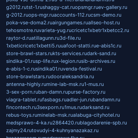
g2012.ru
tst-1.ru
shaggy-cat.ru
opsmgr.ru
ev-gallery.ru
g-2012.ru
ops-mgr.ru
accounts-112.ru
csm-demo.ru
poka-vse-doma2.ru
airgungames.ru
allseo-host.ru
tehosmotre.ru
varieta-yug.ru
cricetc1xbetr1xbetcc2.ru
raytor-d.ru
atillagunn.ru
3d-file.ru
1xbeticricetc1xbetti5.ru
uafoot-statti.ru
e-abis1c.ru
store-brawl-stars.ru
kts-services.ru
dark-sand.ru
sindika-01.ru
sp-life.ru
x-legion.ru
sib-archives.ru
e-abis-1-c.ru
sindika01.ru
venda-festival.ru
store-brawlstars.ru
dooraleksandria.ru
antenna-highly.ru
mine-lab-msk.ru
1-mus.ru
3-sex-porn.ru
ban-damn.ru
purse-factory.ru
viagra-tablet.ru
fasbags.ru
adler-jun.ru
bandamn.ru
fincontech.ru
3sexporn.ru
1mus.ru
darksand.ru
rebus-toys.ru
minelab-msk.ru
alabuga-cityhotel.ru
medsprawo-4-ka.ru
2864420.ru
blagodarenie-spb.ru
zajmy24.ru
tovudyi-4-kuhnyanazakaz.ru
brazzerscom.ru
medsprawo4ka.ru