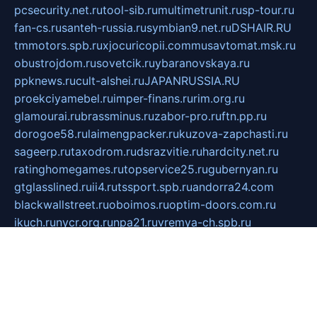
pcsecurity.net.ru
tool-sib.ru
multimetrunit.ru
sp-tour.ru
fan-cs.ru
santeh-russia.ru
symbian9.net.ru
DSHAIR.RU
tmmotors.spb.ru
xjocuricopii.com
musavtomat.msk.ru
obustrojdom.ru
sovetcik.ru
ybaranovskaya.ru
ppknews.ru
cult-alshei.ru
JAPANRUSSIA.RU
proekciyamebel.ru
imper-finans.ru
rim.org.ru
glamourai.ru
brassminus.ru
zabor-pro.ru
ftn.pp.ru
dorogoe58.ru
laimengpacker.ru
kuzova-zapchasti.ru
sageerp.ru
taxodrom.ru
dsrazvitie.ru
hardcity.net.ru
ratinghomegames.ru
topservice25.ru
gubernyan.ru
gtglasslined.ru
ii4.ru
tssport.spb.ru
andorra24.com
blackwallstreet.ru
oboimos.ru
optim-doors.com.ru
ikuch.ru
nycr.org.ru
npa21.ru
vremya-ch.spb.ru
desert000.ru
ivtorgi.ru
ifiori.ru
catalog-statei.ru
dcv.org.ru
spetsmaster174.ru
ipkameryhiseeu.ru
dum26.ru
ruspol.spb.ru
fr-opendp.ru
kam-solnyshko.ru
cheyenne-arapaho.ru
sevzapmetal.spb.ru
ted-lapidus.spb.ru
parasite-eliminator.ru