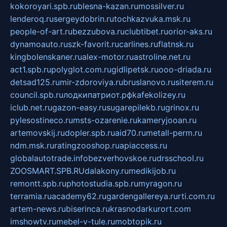
kokoroyari.spb.ru
blesna-kazan.ru
mossilver.ru
lenderoq.ru
sergeydobrin.ru
tochkazvuka.msk.ru
people-of-art.ru
bezzubova.ru
clubtibet.ru
orior-aks.ru
dynamoauto.ru
szk-favorit.ru
carlines.ru
flatnsk.ru
kingbolenskaner.ru
alex-motor.ru
astroline.net.ru
act1.spb.ru
polyglot.com.ru
gidlipetsk.ru
ooo-driada.ru
detsad125.ru
mir-zdoroviya.ru
bruslanovo.ru
siterem.ru
council.spb.ru
лодкипатриот.рф
kafekolizey.ru
iclub.net.ru
gazon-easy.ru
sugarepilekb.ru
grinox.ru
pylesostineco.ru
msts-ozarenie.ru
kameryjooan.ru
artemovskij.ru
dopler.spb.ru
aid70.ru
metall-perm.ru
ndm.msk.ru
ratingzooshop.ru
apiaccess.ru
globalautotrade.info
bezverhovskoe.ru
drsschool.ru
ZOOSMART.SPB.RU
dalakony.ru
medikijob.ru
remontt.spb.ru
photostudia.spb.ru
myragon.ru
terramia.ru
academy62.ru
gardengallereya.ru
rti.com.ru
artem-news.ru
biserinca.ru
krasnodarkurort.com
imshowtv.ru
mebel-v-tule.ru
mobtopik.ru