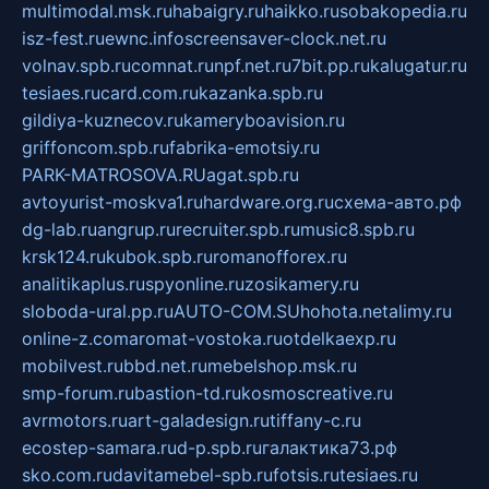
multimodal.msk.ru
habaigry.ru
haikko.ru
sobakopedia.ru
isz-fest.ru
ewnc.info
screensaver-clock.net.ru
volnav.spb.ru
comnat.ru
npf.net.ru
7bit.pp.ru
kalugatur.ru
tesiaes.ru
card.com.ru
kazanka.spb.ru
gildiya-kuznecov.ru
kameryboavision.ru
griffoncom.spb.ru
fabrika-emotsiy.ru
PARK-MATROSOVA.RU
agat.spb.ru
avtoyurist-moskva1.ru
hardware.org.ru
схема-авто.рф
dg-lab.ru
angrup.ru
recruiter.spb.ru
music8.spb.ru
krsk124.ru
kubok.spb.ru
romanofforex.ru
analitikaplus.ru
spyonline.ru
zosikamery.ru
sloboda-ural.pp.ru
AUTO-COM.SU
hohota.net
alimy.ru
online-z.com
aromat-vostoka.ru
otdelkaexp.ru
mobilvest.ru
bbd.net.ru
mebelshop.msk.ru
smp-forum.ru
bastion-td.ru
kosmoscreative.ru
avrmotors.ru
art-galadesign.ru
tiffany-c.ru
ecostep-samara.ru
d-p.spb.ru
галактика73.рф
sko.com.ru
davitamebel-spb.ru
fotsis.ru
tesiaes.ru