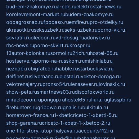
bud-em-znakomye.ru
a-cdc.ru
elektrostal-news.ru
korolevremont-market.ru
budem-znakomye.ru
oooagrosnab.ru
fpodaso.ru
emfire.ru
pro-otdelky.ru
ukrasotki.ru
seksuzbek.ru
seks-uzbek.ru
porno-vk.ru
sovratili.ru
olecoon.ru
vd-dosug.ru
adonyev.ru
rbc-news.ru
porno-skvirt.ru
krospr.ru
13autor-kolonka.ru
sormol.ru
2rich.ru
hostel-65.ru
hostserve.ru
porno-na-russkom.ru
mishinlab.ru
neznobi.ru
bigfatcc.ru
habble.ru
starbucksvia.ru
delfinet.ru
silvernano.ru
elestal.ru
vektor-doroga.ru
velotrenajery.ru
pronso54.ru
lenasever.ru
lovinskix.ru
show-pets.ru
smartnews03.ru
discofoxworld.ru
miraclecoon.ru
pongup.ru
hostel65.ru
liura.ru
glasspb.ru
firehunters.ru
gribowo.ru
gnalis.ru
bulkitula.ru
hometown-france.ru
1-xbeticricetc-1-xbetti-5.ru
shop-garena.ru
cricetc-1-xbetr-1-xbetcc-2.ru
one-life-story.ru
top-halyava.ru
accounts112.ru
poka-vse-doma-2.ru
3-d-file.ru
hahahaharms.ru