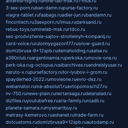
antenna-highly.ru
mine-lab-msk.ru
1-mus.ru
3-sex-porn.ru
ban-damn.ru
purse-factory.ru
viagra-tablet.ru
fasbags.ru
adler-jun.ru
bandamn.ru
fincontech.ru
3sexporn.ru
1mus.ru
darksand.ru
rebus-toys.ru
minelab-msk.ru
rtdco.ru
seo-prodvizhenie-sajtov-stroitelnyh-kompanij.ru
card-voice.ru
rulonnyygazon177.ru
snow-guard.ru
domizbrusa-9x12spb.ru
demaholding.ru
aalse.ru
a380club.ru
argentinamia.ru
perkoka.ru
movie-one.ru
perk-oka.ru
g-octopus.ru
sibarchives.ru
andreislyusar.ru
naruto-x.ru
pursefactory.ru
tor-lyubov-i-grom.ru
spayderhed-2022.ru
movieone.ru
evro-dez.ru
webamator.ru
ma-absolut1.ru
avtopomosch27.ru
nv-750.ru
news-plain.ru
nertansaga.ru
delanalad.ru
dizfiles.ru
youtubefree.ru
aria-family.ru
roadli.ru
planeta-samara.ru
mysmartbuy.ru
matrasy-kemerovo.ru
ashanet.ru
trade-farm.ru
dotcustoms.ru
domizbrusa9x12spb.ru
autodamp.ru