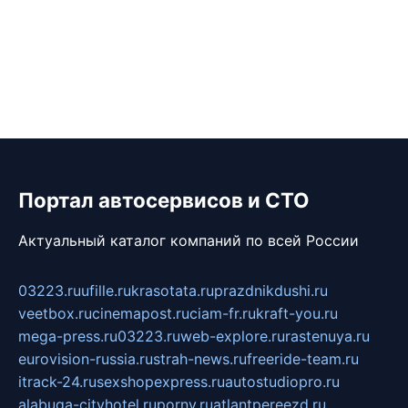
Портал автосервисов и СТО
Актуальный каталог компаний по всей России
03223.ru
ufille.ru
krasotata.ru
prazdnikdushi.ru
veetbox.ru
cinemapost.ru
ciam-fr.ru
kraft-you.ru
mega-press.ru
03223.ru
web-explore.ru
rastenuya.ru
eurovision-russia.ru
strah-news.ru
freeride-team.ru
itrack-24.ru
sexshopexpress.ru
autostudiopro.ru
alabuga-cityhotel.ru
pornv.ru
atlantpereezd.ru