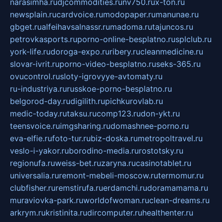
narasimha.ru
djcommodities.ru
nv750.ru
x-ton.ru
newsplain.ru
cardvoice.ru
modopaper.ru
manunae.ru
gbget.ru
alfeihavsalnassr.ru
madoma.ru
tajuncos.ru
petrovkasports.ru
porno-online-besplatno.ru
splclub.ru
york-life.ru
doroga-expo.ru
ribery.ru
cleanmedicine.ru
slovar-ivrit.ru
porno-video-besplatno.ru
seks-365.ru
ovucontrol.ru
sloty-igrovyye-avtomaty.ru
ru-industriya.ru
russkoe-porno-besplatno.ru
belgorod-day.ru
digilith.ru
pichkurovlab.ru
medic-today.ru
taksu.ru
comp123.ru
don-ykt.ru
teensvoice.ru
imgsharing.ru
domashnee-porno.ru
eva-elfie.ru
foto-tur.ru
biz-doska.ru
metropoltravel.ru
veslo-i-yakor.ru
borodino-media.ru
rostotsky.ru
regionufa.ru
weiss-bet.ru
zaryna.ru
casinotablet.ru
universalia.ru
remont-mebeli-moscow.ru
termomur.ru
clubfisher.ru
remstirufa.ru
erdamchi.ru
doramamama.ru
muraviovka-park.ru
worldofwoman.ru
clean-dreams.ru
arkrym.ru
kristinita.ru
dircomputer.ru
healthenter.ru