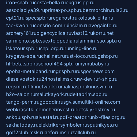
iron-snab.ru
costa-bella.ru
eugrus.pp.ru
associaciya39.ru
primexpo.spb.ru
bezmorchin.ru
ia2.ru
cpt21.ru
ispecspb.ru
regahost.ru
kolosok-elita.ru
tae-kwon.ru
consrio.com.ru
insiam.ru
avegainfo.ru
archery161.ru
bigencyclica.ru
vlast16.ru
korru.net
sarmiento.spb.su
extelopedia.ru
lammin-suo.spb.ru
iskatour.spb.ru
snpi.org.ru
running-line.ru
krygeva-spa.ru
chel.net.ru
rust-loco.ru
dugshop.ru
hl-beta.spb.ru
school494.spb.ru
mymubaby.ru
epoha-metalband.ru
ngr.spb.ru
rusgosnews.com
dieselvostok.ru
24hostel.msk.ru
w-dev.ru
f-ship.ru
regsmi.ru
filmnetwork.ru
malinasp.ru
kinosvin.ru
h2o-salon.ru
malutkayork.ru
deltaprim.spb.ru
tango-perm.ru
gooddir.ru
sgv.su
multiki-online.com
webkrasotki.com
cherinvest.ru
detskiy-ostrov.ru
ankou.spb.ru
alvesta1.ru
pdf-creator.ru
nix-files.org.ru
sakhatoday.ru
elektrikersymboler.ru
sputnikyes.ru
golf2club.msk.ru
aeforums.ru
zallclub.ru