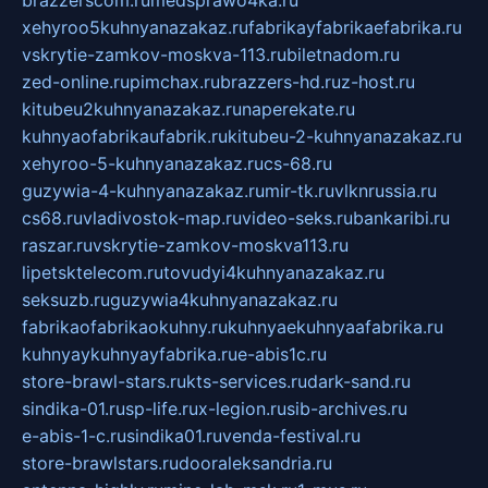
xehyroo5kuhnyanazakaz.ru
fabrikayfabrikaefabrika.ru
vskrytie-zamkov-moskva-113.ru
biletnadom.ru
zed-online.ru
pimchax.ru
brazzers-hd.ru
z-host.ru
kitubeu2kuhnyanazakaz.ru
naperekate.ru
kuhnyaofabrikaufabrik.ru
kitubeu-2-kuhnyanazakaz.ru
xehyroo-5-kuhnyanazakaz.ru
cs-68.ru
guzywia-4-kuhnyanazakaz.ru
mir-tk.ru
vlknrussia.ru
cs68.ru
vladivostok-map.ru
video-seks.ru
bankaribi.ru
raszar.ru
vskrytie-zamkov-moskva113.ru
lipetsktelecom.ru
tovudyi4kuhnyanazakaz.ru
seksuzb.ru
guzywia4kuhnyanazakaz.ru
fabrikaofabrikaokuhny.ru
kuhnyaekuhnyaafabrika.ru
kuhnyaykuhnyayfabrika.ru
e-abis1c.ru
store-brawl-stars.ru
kts-services.ru
dark-sand.ru
sindika-01.ru
sp-life.ru
x-legion.ru
sib-archives.ru
e-abis-1-c.ru
sindika01.ru
venda-festival.ru
store-brawlstars.ru
dooraleksandria.ru