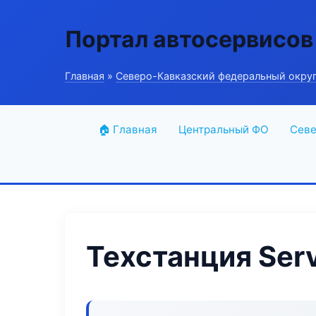
Портал автосервисов
Главная
»
Северо-Кавказский федеральный окру
🏠 Главная
Центральный ФО
Севе
Техстанция Servi