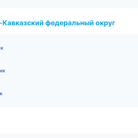
о-Кавказский федеральный округ
ик
ик
к