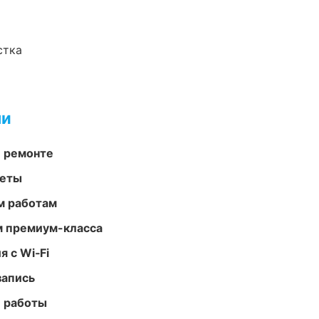
стка
ми
и ремонте
меты
м работам
м премиум-класса
 с Wi‑Fi
запись
е работы