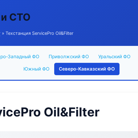
 и СТО
г
» Техстанция ServicePro Oil&Filter
ро-Западный ФО
Приволжский ФО
Уральский ФО
Южный ФО
Северо-Кавказский ФО
cePro Oil&Filter