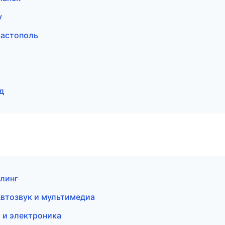
у
вастополь
д
йлинг
Автозвук и мультимедиа
 и электроника