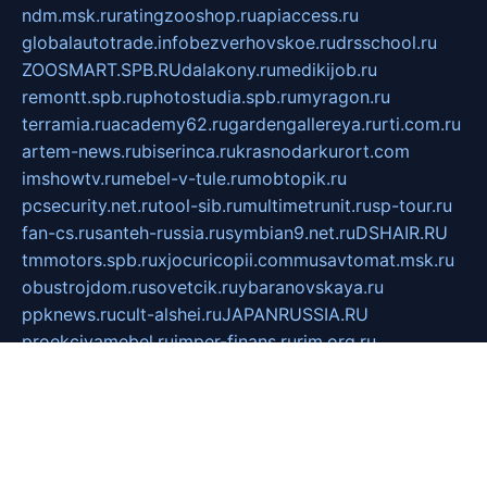
ndm.msk.ru
ratingzooshop.ru
apiaccess.ru
globalautotrade.info
bezverhovskoe.ru
drsschool.ru
ZOOSMART.SPB.RU
dalakony.ru
medikijob.ru
remontt.spb.ru
photostudia.spb.ru
myragon.ru
terramia.ru
academy62.ru
gardengallereya.ru
rti.com.ru
artem-news.ru
biserinca.ru
krasnodarkurort.com
imshowtv.ru
mebel-v-tule.ru
mobtopik.ru
pcsecurity.net.ru
tool-sib.ru
multimetrunit.ru
sp-tour.ru
fan-cs.ru
santeh-russia.ru
symbian9.net.ru
DSHAIR.RU
tmmotors.spb.ru
xjocuricopii.com
musavtomat.msk.ru
obustrojdom.ru
sovetcik.ru
ybaranovskaya.ru
ppknews.ru
cult-alshei.ru
JAPANRUSSIA.RU
proekciyamebel.ru
imper-finans.ru
rim.org.ru
glamourai.ru
brassminus.ru
zabor-pro.ru
ftn.pp.ru
dorogoe58.ru
laimengpacker.ru
kuzova-zapchasti.ru
sageerp.ru
taxodrom.ru
dsrazvitie.ru
hardcity.net.ru
ratinghomegames.ru
topservice25.ru
gubernyan.ru
gtglasslined.ru
ii4.ru
tssport.spb.ru
andorra24.com