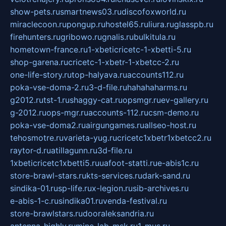
show-pets.ru
smartnews03.ru
discofoxworld.ru
miraclecoon.ru
pongup.ru
hostel65.ru
liura.ru
glasspb.ru
firehunters.ru
gribowo.ru
gnalis.ru
bulkitula.ru
hometown-france.ru
1-xbeticricetc-1-xbetti-5.ru
shop-garena.ru
cricetc-1-xbetr-1-xbetcc-2.ru
one-life-story.ru
top-halyava.ru
accounts112.ru
poka-vse-doma-2.ru
3-d-file.ru
hahahaharms.ru
g2012.ru
tst-1.ru
shaggy-cat.ru
opsmgr.ru
ev-gallery.ru
g-2012.ru
ops-mgr.ru
accounts-112.ru
csm-demo.ru
poka-vse-doma2.ru
airgungames.ru
allseo-host.ru
tehosmotre.ru
varieta-yug.ru
cricetc1xbetr1xbetcc2.ru
raytor-d.ru
atillagunn.ru
3d-file.ru
1xbeticricetc1xbetti5.ru
uafoot-statti.ru
e-abis1c.ru
store-brawl-stars.ru
kts-services.ru
dark-sand.ru
sindika-01.ru
sp-life.ru
x-legion.ru
sib-archives.ru
e-abis-1-c.ru
sindika01.ru
venda-festival.ru
store-brawlstars.ru
dooraleksandria.ru