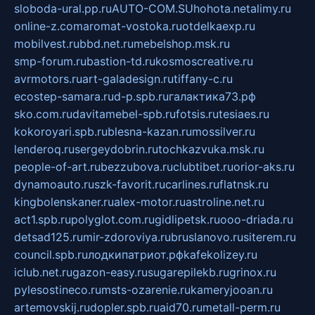
sloboda-ural.pp.ru
AUTO-COM.SU
hohota.net
alimy.ru
online-z.com
aromat-vostoka.ru
otdelkaexp.ru
mobilvest.ru
bbd.net.ru
mebelshop.msk.ru
smp-forum.ru
bastion-td.ru
kosmoscreative.ru
avrmotors.ru
art-galadesign.ru
tiffany-c.ru
ecostep-samara.ru
d-p.spb.ru
галактика73.рф
sko.com.ru
davitamebel-spb.ru
fotsis.ru
tesiaes.ru
kokoroyari.spb.ru
blesna-kazan.ru
mossilver.ru
lenderoq.ru
sergeydobrin.ru
tochkazvuka.msk.ru
people-of-art.ru
bezzubova.ru
clubtibet.ru
orior-aks.ru
dynamoauto.ru
szk-favorit.ru
carlines.ru
flatnsk.ru
kingbolenskaner.ru
alex-motor.ru
astroline.net.ru
act1.spb.ru
polyglot.com.ru
gidlipetsk.ru
ooo-driada.ru
detsad125.ru
mir-zdoroviya.ru
bruslanovo.ru
siterem.ru
council.spb.ru
лодкипатриот.рф
kafekolizey.ru
iclub.net.ru
gazon-easy.ru
sugarepilekb.ru
grinox.ru
pylesostineco.ru
msts-ozarenie.ru
kameryjooan.ru
artemovskij.ru
dopler.spb.ru
aid70.ru
metall-perm.ru