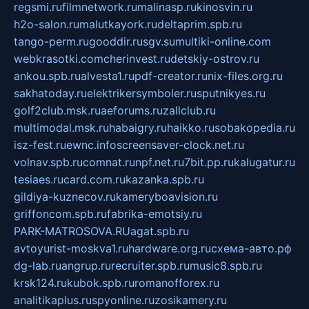
regsmi.ru
filmnetwork.ru
malinasp.ru
kinosvin.ru
h2o-salon.ru
malutkayork.ru
deltaprim.spb.ru
tango-perm.ru
gooddir.ru
sgv.su
multiki-online.com
webkrasotki.com
cherinvest.ru
detskiy-ostrov.ru
ankou.spb.ru
alvesta1.ru
pdf-creator.ru
nix-files.org.ru
sakhatoday.ru
elektrikersymboler.ru
sputnikyes.ru
golf2club.msk.ru
aeforums.ru
zallclub.ru
multimodal.msk.ru
habaigry.ru
haikko.ru
sobakopedia.ru
isz-fest.ru
ewnc.info
screensaver-clock.net.ru
volnav.spb.ru
comnat.ru
npf.net.ru
7bit.pp.ru
kalugatur.ru
tesiaes.ru
card.com.ru
kazanka.spb.ru
gildiya-kuznecov.ru
kameryboavision.ru
griffoncom.spb.ru
fabrika-emotsiy.ru
PARK-MATROSOVA.RU
agat.spb.ru
avtoyurist-moskva1.ru
hardware.org.ru
схема-авто.рф
dg-lab.ru
angrup.ru
recruiter.spb.ru
music8.spb.ru
krsk124.ru
kubok.spb.ru
romanofforex.ru
analitikaplus.ru
spyonline.ru
zosikamery.ru