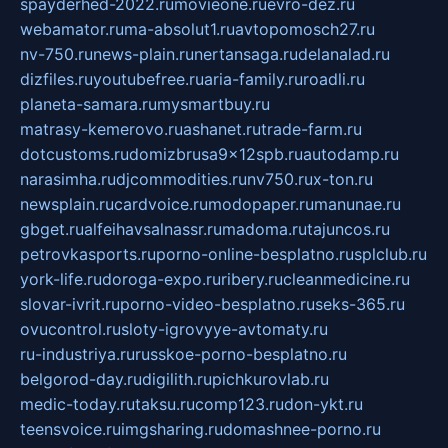
spayderhed-2022.ru
movieone.ru
evro-dez.ru
webamator.ru
ma-absolut1.ru
avtopomosch27.ru
nv-750.ru
news-plain.ru
nertansaga.ru
delanalad.ru
dizfiles.ru
youtubefree.ru
aria-family.ru
roadli.ru
planeta-samara.ru
mysmartbuy.ru
matrasy-kemerovo.ru
ashanet.ru
trade-farm.ru
dotcustoms.ru
domizbrusa9x12spb.ru
autodamp.ru
narasimha.ru
djcommodities.ru
nv750.ru
x-ton.ru
newsplain.ru
cardvoice.ru
modopaper.ru
manunae.ru
gbget.ru
alfeihavsalnassr.ru
madoma.ru
tajuncos.ru
petrovkasports.ru
porno-online-besplatno.ru
splclub.ru
york-life.ru
doroga-expo.ru
ribery.ru
cleanmedicine.ru
slovar-ivrit.ru
porno-video-besplatno.ru
seks-365.ru
ovucontrol.ru
sloty-igrovyye-avtomaty.ru
ru-industriya.ru
russkoe-porno-besplatno.ru
belgorod-day.ru
digilith.ru
pichkurovlab.ru
medic-today.ru
taksu.ru
comp123.ru
don-ykt.ru
teensvoice.ru
imgsharing.ru
domashnee-porno.ru