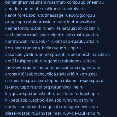
birminghamvsfulham.ru
sarmat-komp.ru
pioneeri.ru
amadis-chocolate.ru
shkurki-karakulya.ru
kanotiforet.spb.ru
tutmassage.ru
ecolog.org.ru
praga.spb.ru
falcorussia.ru
autodoctorservis.ru
kamertondom.spb.ru
net-life.net.ru
avto-vozim.ru
sakhcamera.ru
alliance-electro.spb.ru
stroyavt.ru
controlweb1.ru
tdsak74.ru
kinzozo-ru.ru
kvotka.ru
iron-snab.ru
costa-bella.ru
eugrus.pp.ru
associaciya39.ru
primexpo.spb.ru
bezmorchin.ru
ia2.ru
cpt21.ru
ispecspb.ru
regahost.ru
kolosok-elita.ru
tae-kwon.ru
consrio.com.ru
insiam.ru
avegainfo.ru
archery161.ru
bigencyclica.ru
vlast16.ru
korru.net
sarmiento.spb.su
extelopedia.ru
lammin-suo.spb.ru
iskatour.spb.ru
snpi.org.ru
running-line.ru
krygeva-spa.ru
chel.net.ru
rust-loco.ru
dugshop.ru
hl-beta.spb.ru
school494.spb.ru
mymubaby.ru
epoha-metalband.ru
ngr.spb.ru
rusgosnews.com
dieselvostok.ru
24hostel.msk.ru
w-dev.ru
f-ship.ru