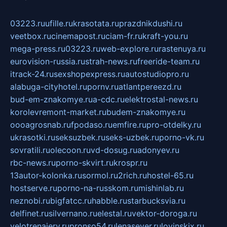
03223.ru
ufille.ru
krasotata.ru
prazdnikdushi.ru
veetbox.ru
cinemapost.ru
ciam-fr.ru
kraft-you.ru
mega-press.ru
03223.ru
web-explore.ru
rastenuya.ru
eurovision-russia.ru
strah-news.ru
freeride-team.ru
itrack-24.ru
sexshopexpress.ru
autostudiopro.ru
alabuga-cityhotel.ru
pornv.ru
atlantpereezd.ru
bud-em-znakomye.ru
a-cdc.ru
elektrostal-news.ru
korolevremont-market.ru
budem-znakomye.ru
oooagrosnab.ru
fpodaso.ru
emfire.ru
pro-otdelky.ru
ukrasotki.ru
seksuzbek.ru
seks-uzbek.ru
porno-vk.ru
sovratili.ru
olecoon.ru
vd-dosug.ru
adonyev.ru
rbc-news.ru
porno-skvirt.ru
krospr.ru
13autor-kolonka.ru
sormol.ru
2rich.ru
hostel-65.ru
hostserve.ru
porno-na-russkom.ru
mishinlab.ru
neznobi.ru
bigfatcc.ru
habble.ru
starbucksvia.ru
delfinet.ru
silvernano.ru
elestal.ru
vektor-doroga.ru
velotrenajery.ru
pronso54.ru
lenasever.ru
lovinskix.ru