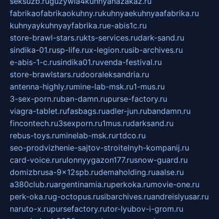
seksuzb.ru
guzywia4kuhnyanazakaz.ru
fabrikaofabrikaokuhny.ru
kuhnyaekuhnyaafabrika.ru
kuhnyaykuhnyayfabrika.ru
e-abis1c.ru
store-brawl-stars.ru
kts-services.ru
dark-sand.ru
sindika-01.ru
sp-life.ru
x-legion.ru
sib-archives.ru
e-abis-1-c.ru
sindika01.ru
venda-festival.ru
store-brawlstars.ru
dooraleksandria.ru
antenna-highly.ru
mine-lab-msk.ru
1-mus.ru
3-sex-porn.ru
ban-damn.ru
purse-factory.ru
viagra-tablet.ru
fasbags.ru
adler-jun.ru
bandamn.ru
fincontech.ru
3sexporn.ru
1mus.ru
darksand.ru
rebus-toys.ru
minelab-msk.ru
rtdco.ru
seo-prodvizhenie-sajtov-stroitelnyh-kompanij.ru
card-voice.ru
rulonnyygazon177.ru
snow-guard.ru
domizbrusa-9x12spb.ru
demaholding.ru
aalse.ru
a380club.ru
argentinamia.ru
perkoka.ru
movie-one.ru
perk-oka.ru
g-octopus.ru
sibarchives.ru
andreislyusar.ru
naruto-x.ru
pursefactory.ru
tor-lyubov-i-grom.ru