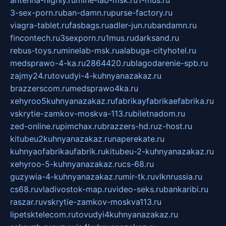
antenna-highly.ru
mine-lab-msk.ru
1-mus.ru
3-sex-porn.ru
ban-damn.ru
purse-factory.ru
viagra-tablet.ru
fasbags.ru
adler-jun.ru
bandamn.ru
fincontech.ru
3sexporn.ru
1mus.ru
darksand.ru
rebus-toys.ru
minelab-msk.ru
alabuga-cityhotel.ru
medsprawo-4-ka.ru
2864420.ru
blagodarenie-spb.ru
zajmy24.ru
tovudyi-4-kuhnyanazakaz.ru
brazzerscom.ru
medsprawo4ka.ru
xehyroo5kuhnyanazakaz.ru
fabrikayfabrikaefabrika.ru
vskrytie-zamkov-moskva-113.ru
biletnadom.ru
zed-online.ru
pimchax.ru
brazzers-hd.ru
z-host.ru
kitubeu2kuhnyanazakaz.ru
naperekate.ru
kuhnyaofabrikaufabrik.ru
kitubeu-2-kuhnyanazakaz.ru
xehyroo-5-kuhnyanazakaz.ru
cs-68.ru
guzywia-4-kuhnyanazakaz.ru
mir-tk.ru
vlknrussia.ru
cs68.ru
vladivostok-map.ru
video-seks.ru
bankaribi.ru
raszar.ru
vskrytie-zamkov-moskva113.ru
lipetsktelecom.ru
tovudyi4kuhnyanazakaz.ru