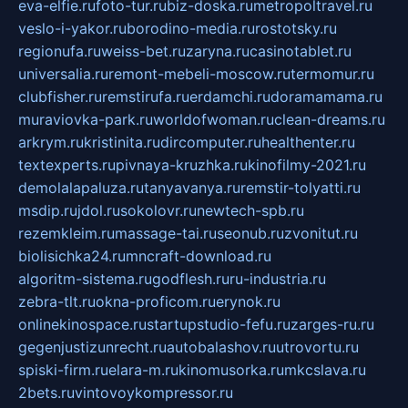
eva-elfie.ru
foto-tur.ru
biz-doska.ru
metropoltravel.ru
veslo-i-yakor.ru
borodino-media.ru
rostotsky.ru
regionufa.ru
weiss-bet.ru
zaryna.ru
casinotablet.ru
universalia.ru
remont-mebeli-moscow.ru
termomur.ru
clubfisher.ru
remstirufa.ru
erdamchi.ru
doramamama.ru
muraviovka-park.ru
worldofwoman.ru
clean-dreams.ru
arkrym.ru
kristinita.ru
dircomputer.ru
healthenter.ru
textexperts.ru
pivnaya-kruzhka.ru
kinofilmy-2021.ru
demolalapaluza.ru
tanyavanya.ru
remstir-tolyatti.ru
msdip.ru
jdol.ru
sokolovr.ru
newtech-spb.ru
rezemkleim.ru
massage-tai.ru
seonub.ru
zvonitut.ru
biolisichka24.ru
mncraft-download.ru
algoritm-sistema.ru
godflesh.ru
ru-industria.ru
zebra-tlt.ru
okna-proficom.ru
erynok.ru
onlinekinospace.ru
startupstudio-fefu.ru
zarges-ru.ru
gegenjustizunrecht.ru
autobalashov.ru
utrovortu.ru
spiski-firm.ru
elara-m.ru
kinomusorka.ru
mkcslava.ru
2bets.ru
vintovoykompressor.ru