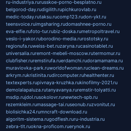
ru-industriya.ru
russkoe-porno-besplatno.ru
belgorod-day.ru
digilith.ru
pichkurovlab.ru
medic-today.ru
taksu.ru
comp123.ru
don-ykt.ru
teensvoice.ru
imgsharing.ru
domashnee-porno.ru
eva-elfie.ru
foto-tur.ru
biz-doska.ru
metropoltravel.ru
veslo-i-yakor.ru
borodino-media.ru
rostotsky.ru
regionufa.ru
weiss-bet.ru
zaryna.ru
casinotablet.ru
universalia.ru
remont-mebeli-moscow.ru
termomur.ru
clubfisher.ru
remstirufa.ru
erdamchi.ru
doramamama.ru
muraviovka-park.ru
worldofwoman.ru
clean-dreams.ru
arkrym.ru
kristinita.ru
dircomputer.ru
healthenter.ru
textexperts.ru
pivnaya-kruzhka.ru
kinofilmy-2021.ru
demolalapaluza.ru
tanyavanya.ru
remstir-tolyatti.ru
msdip.ru
jdol.ru
sokolovr.ru
newtech-spb.ru
rezemkleim.ru
massage-tai.ru
seonub.ru
zvonitut.ru
biolisichka24.ru
mncraft-download.ru
algoritm-sistema.ru
godflesh.ru
ru-industria.ru
zebra-tlt.ru
okna-proficom.ru
erynok.ru