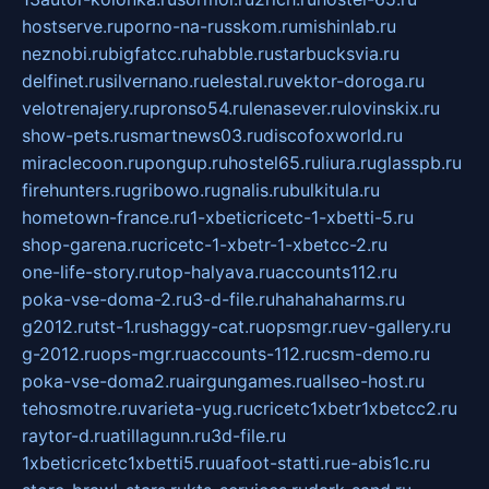
hostserve.ru
porno-na-russkom.ru
mishinlab.ru
neznobi.ru
bigfatcc.ru
habble.ru
starbucksvia.ru
delfinet.ru
silvernano.ru
elestal.ru
vektor-doroga.ru
velotrenajery.ru
pronso54.ru
lenasever.ru
lovinskix.ru
show-pets.ru
smartnews03.ru
discofoxworld.ru
miraclecoon.ru
pongup.ru
hostel65.ru
liura.ru
glasspb.ru
firehunters.ru
gribowo.ru
gnalis.ru
bulkitula.ru
hometown-france.ru
1-xbeticricetc-1-xbetti-5.ru
shop-garena.ru
cricetc-1-xbetr-1-xbetcc-2.ru
one-life-story.ru
top-halyava.ru
accounts112.ru
poka-vse-doma-2.ru
3-d-file.ru
hahahaharms.ru
g2012.ru
tst-1.ru
shaggy-cat.ru
opsmgr.ru
ev-gallery.ru
g-2012.ru
ops-mgr.ru
accounts-112.ru
csm-demo.ru
poka-vse-doma2.ru
airgungames.ru
allseo-host.ru
tehosmotre.ru
varieta-yug.ru
cricetc1xbetr1xbetcc2.ru
raytor-d.ru
atillagunn.ru
3d-file.ru
1xbeticricetc1xbetti5.ru
uafoot-statti.ru
e-abis1c.ru