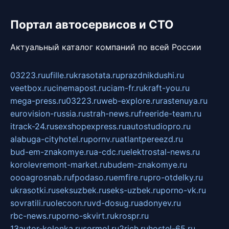
Портал автосервисов и СТО
Актуальный каталог компаний по всей России
03223.ru
ufille.ru
krasotata.ru
prazdnikdushi.ru
veetbox.ru
cinemapost.ru
ciam-fr.ru
kraft-you.ru
mega-press.ru
03223.ru
web-explore.ru
rastenuya.ru
eurovision-russia.ru
strah-news.ru
freeride-team.ru
itrack-24.ru
sexshopexpress.ru
autostudiopro.ru
alabuga-cityhotel.ru
pornv.ru
atlantpereezd.ru
bud-em-znakomye.ru
a-cdc.ru
elektrostal-news.ru
korolevremont-market.ru
budem-znakomye.ru
oooagrosnab.ru
fpodaso.ru
emfire.ru
pro-otdelky.ru
ukrasotki.ru
seksuzbek.ru
seks-uzbek.ru
porno-vk.ru
sovratili.ru
olecoon.ru
vd-dosug.ru
adonyev.ru
rbc-news.ru
porno-skvirt.ru
krospr.ru
13autor-kolonka.ru
sormol.ru
2rich.ru
hostel-65.ru