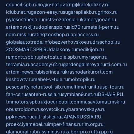
council.spb.ru
лодкипатриот.рф
kafekolizey.ru
iclub.net.ru
gazon-easy.ru
sugarepilekb.ru
grinox.ru
pylesostineco.ru
msts-ozarenie.ru
kameryjooan.ru
artemovskij.ru
dopler.spb.ru
aid70.ru
metall-perm.ru
ndm.msk.ru
ratingzooshop.ru
apiaccess.ru
globalautotrade.info
bezverhovskoe.ru
drsschool.ru
ZOOSMART.SPB.RU
dalakony.ru
medikijob.ru
remontt.spb.ru
photostudia.spb.ru
myragon.ru
terramia.ru
academy62.ru
gardengallereya.ru
rti.com.ru
artem-news.ru
biserinca.ru
krasnodarkurort.com
imshowtv.ru
mebel-v-tule.ru
mobtopik.ru
pcsecurity.net.ru
tool-sib.ru
multimetrunit.ru
sp-tour.ru
fan-cs.ru
santeh-russia.ru
symbian9.net.ru
DSHAIR.RU
tmmotors.spb.ru
xjocuricopii.com
musavtomat.msk.ru
obustrojdom.ru
sovetcik.ru
ybaranovskaya.ru
ppknews.ru
cult-alshei.ru
JAPANRUSSIA.RU
proekciyamebel.ru
imper-finans.ru
rim.org.ru
glamourai.ru
brassminus.ru
zabor-pro.ru
ftn.pp.ru