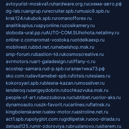
avtoyurist-moskva1.ru
hardware.org.ru
схема-авто.рф
dg-lab.ru
angrup.ru
recruiter.spb.ru
music8.spb.ru
krsk124.ru
kubok.spb.ru
romanofforex.ru
analitikaplus.ru
spyonline.ru
zosikamery.ru
sloboda-ural.pp.ru
AUTO-COM.SU
hohota.net
alimy.ru
online-z.com
aromat-vostoka.ru
otdelkaexp.ru
mobilvest.ru
bbd.net.ru
mebelshop.msk.ru
smp-forum.ru
bastion-td.ru
kosmoscreative.ru
avrmotors.ru
art-galadesign.ru
tiffany-c.ru
ecostep-samara.ru
d-p.spb.ru
галактика73.рф
sko.com.ru
davitamebel-spb.ru
fotsis.ru
tesiaes.ru
kokoroyari.spb.ru
blesna-kazan.ru
mossilver.ru
lenderoq.ru
sergeydobrin.ru
tochkazvuka.msk.ru
people-of-art.ru
bezzubova.ru
clubtibet.ru
orior-aks.ru
dynamoauto.ru
szk-favorit.ru
carlines.ru
flatnsk.ru
kingbolenskaner.ru
alex-motor.ru
astroline.net.ru
act1.spb.ru
polyglot.com.ru
gidlipetsk.ru
ooo-driada.ru
detsad125.ru
mir-zdoroviya.ru
bruslanovo.ru
siterem.ru