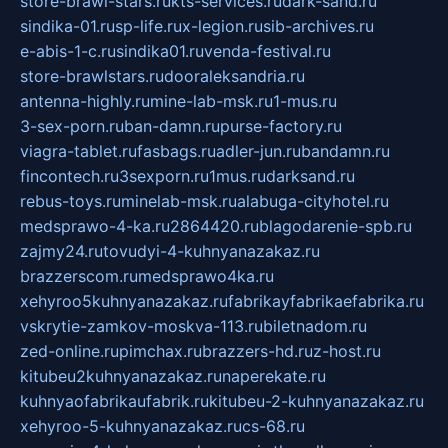
store-brawl-stars.ru
kts-services.ru
dark-sand.ru
sindika-01.ru
sp-life.ru
x-legion.ru
sib-archives.ru
e-abis-1-c.ru
sindika01.ru
venda-festival.ru
store-brawlstars.ru
dooraleksandria.ru
antenna-highly.ru
mine-lab-msk.ru
1-mus.ru
3-sex-porn.ru
ban-damn.ru
purse-factory.ru
viagra-tablet.ru
fasbags.ru
adler-jun.ru
bandamn.ru
fincontech.ru
3sexporn.ru
1mus.ru
darksand.ru
rebus-toys.ru
minelab-msk.ru
alabuga-cityhotel.ru
medsprawo-4-ka.ru
2864420.ru
blagodarenie-spb.ru
zajmy24.ru
tovudyi-4-kuhnyanazakaz.ru
brazzerscom.ru
medsprawo4ka.ru
xehyroo5kuhnyanazakaz.ru
fabrikayfabrikaefabrika.ru
vskrytie-zamkov-moskva-113.ru
biletnadom.ru
zed-online.ru
pimchax.ru
brazzers-hd.ru
z-host.ru
kitubeu2kuhnyanazakaz.ru
naperekate.ru
kuhnyaofabrikaufabrik.ru
kitubeu-2-kuhnyanazakaz.ru
xehyroo-5-kuhnyanazakaz.ru
cs-68.ru