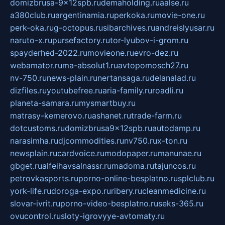
domizbrusa-9x12spb.ru
demaholding.ru
aalse.ru
a380club.ru
argentinamia.ru
perkoka.ru
movie-one.ru
perk-oka.ru
g-octopus.ru
sibarchives.ru
andreislyusar.ru
naruto-x.ru
pursefactory.ru
tor-lyubov-i-grom.ru
spayderhed-2022.ru
movieone.ru
evro-dez.ru
webamator.ru
ma-absolut1.ru
avtopomosch27.ru
nv-750.ru
news-plain.ru
nertansaga.ru
delanalad.ru
dizfiles.ru
youtubefree.ru
aria-family.ru
roadli.ru
planeta-samara.ru
mysmartbuy.ru
matrasy-kemerovo.ru
ashanet.ru
trade-farm.ru
dotcustoms.ru
domizbrusa9x12spb.ru
autodamp.ru
narasimha.ru
djcommodities.ru
nv750.ru
x-ton.ru
newsplain.ru
cardvoice.ru
modopaper.ru
manunae.ru
gbget.ru
alfeihavsalnassr.ru
madoma.ru
tajuncos.ru
petrovkasports.ru
porno-online-besplatno.ru
splclub.ru
york-life.ru
doroga-expo.ru
ribery.ru
cleanmedicine.ru
slovar-ivrit.ru
porno-video-besplatno.ru
seks-365.ru
ovucontrol.ru
sloty-igrovyye-avtomaty.ru