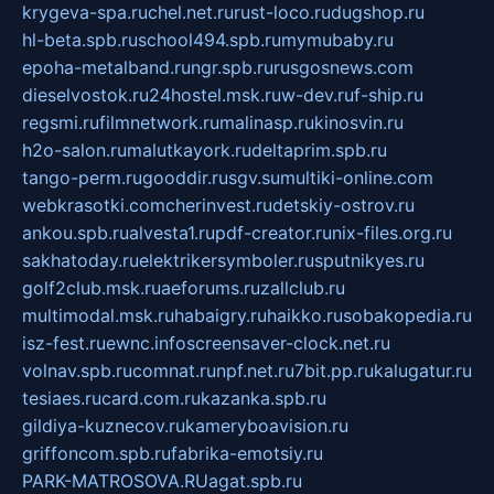
krygeva-spa.ru
chel.net.ru
rust-loco.ru
dugshop.ru
hl-beta.spb.ru
school494.spb.ru
mymubaby.ru
epoha-metalband.ru
ngr.spb.ru
rusgosnews.com
dieselvostok.ru
24hostel.msk.ru
w-dev.ru
f-ship.ru
regsmi.ru
filmnetwork.ru
malinasp.ru
kinosvin.ru
h2o-salon.ru
malutkayork.ru
deltaprim.spb.ru
tango-perm.ru
gooddir.ru
sgv.su
multiki-online.com
webkrasotki.com
cherinvest.ru
detskiy-ostrov.ru
ankou.spb.ru
alvesta1.ru
pdf-creator.ru
nix-files.org.ru
sakhatoday.ru
elektrikersymboler.ru
sputnikyes.ru
golf2club.msk.ru
aeforums.ru
zallclub.ru
multimodal.msk.ru
habaigry.ru
haikko.ru
sobakopedia.ru
isz-fest.ru
ewnc.info
screensaver-clock.net.ru
volnav.spb.ru
comnat.ru
npf.net.ru
7bit.pp.ru
kalugatur.ru
tesiaes.ru
card.com.ru
kazanka.spb.ru
gildiya-kuznecov.ru
kameryboavision.ru
griffoncom.spb.ru
fabrika-emotsiy.ru
PARK-MATROSOVA.RU
agat.spb.ru