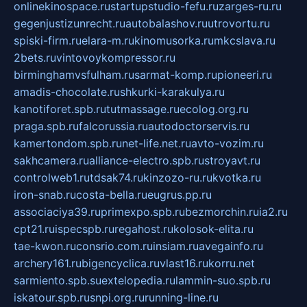
onlinekinospace.ru
startupstudio-fefu.ru
zarges-ru.ru
gegenjustizunrecht.ru
autobalashov.ru
utrovortu.ru
spiski-firm.ru
elara-m.ru
kinomusorka.ru
mkcslava.ru
2bets.ru
vintovoykompressor.ru
birminghamvsfulham.ru
sarmat-komp.ru
pioneeri.ru
amadis-chocolate.ru
shkurki-karakulya.ru
kanotiforet.spb.ru
tutmassage.ru
ecolog.org.ru
praga.spb.ru
falcorussia.ru
autodoctorservis.ru
kamertondom.spb.ru
net-life.net.ru
avto-vozim.ru
sakhcamera.ru
alliance-electro.spb.ru
stroyavt.ru
controlweb1.ru
tdsak74.ru
kinzozo-ru.ru
kvotka.ru
iron-snab.ru
costa-bella.ru
eugrus.pp.ru
associaciya39.ru
primexpo.spb.ru
bezmorchin.ru
ia2.ru
cpt21.ru
ispecspb.ru
regahost.ru
kolosok-elita.ru
tae-kwon.ru
consrio.com.ru
insiam.ru
avegainfo.ru
archery161.ru
bigencyclica.ru
vlast16.ru
korru.net
sarmiento.spb.su
extelopedia.ru
lammin-suo.spb.ru
iskatour.spb.ru
snpi.org.ru
running-line.ru