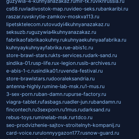
guzywia-4-kuhnyanazakaz.ru
mir-tk.ru
vlknrussia.ru
cs68.ru
vladivostok-map.ru
video-seks.ru
bankaribi.ru
raszar.ru
vskrytie-zamkov-moskva113.ru
lipetsktelecom.ru
tovudyi4kuhnyanazakaz.ru
seksuzb.ru
guzywia4kuhnyanazakaz.ru
fabrikaofabrikaokuhny.ru
kuhnyaekuhnyaafabrika.ru
kuhnyaykuhnyayfabrika.ru
e-abis1c.ru
store-brawl-stars.ru
kts-services.ru
dark-sand.ru
sindika-01.ru
sp-life.ru
x-legion.ru
sib-archives.ru
e-abis-1-c.ru
sindika01.ru
venda-festival.ru
store-brawlstars.ru
dooraleksandria.ru
antenna-highly.ru
mine-lab-msk.ru
1-mus.ru
3-sex-porn.ru
ban-damn.ru
purse-factory.ru
viagra-tablet.ru
fasbags.ru
adler-jun.ru
bandamn.ru
fincontech.ru
3sexporn.ru
1mus.ru
darksand.ru
rebus-toys.ru
minelab-msk.ru
rtdco.ru
seo-prodvizhenie-sajtov-stroitelnyh-kompanij.ru
card-voice.ru
rulonnyygazon177.ru
snow-guard.ru