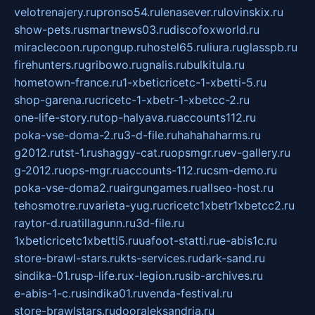
velotrenajery.ru
pronso54.ru
lenasever.ru
lovinskix.ru
show-pets.ru
smartnews03.ru
discofoxworld.ru
miraclecoon.ru
pongup.ru
hostel65.ru
liura.ru
glasspb.ru
firehunters.ru
gribowo.ru
gnalis.ru
bulkitula.ru
hometown-france.ru
1-xbeticricetc-1-xbetti-5.ru
shop-garena.ru
cricetc-1-xbetr-1-xbetcc-2.ru
one-life-story.ru
top-halyava.ru
accounts112.ru
poka-vse-doma-2.ru
3-d-file.ru
hahahaharms.ru
g2012.ru
tst-1.ru
shaggy-cat.ru
opsmgr.ru
ev-gallery.ru
g-2012.ru
ops-mgr.ru
accounts-112.ru
csm-demo.ru
poka-vse-doma2.ru
airgungames.ru
allseo-host.ru
tehosmotre.ru
varieta-yug.ru
cricetc1xbetr1xbetcc2.ru
raytor-d.ru
atillagunn.ru
3d-file.ru
1xbeticricetc1xbetti5.ru
uafoot-statti.ru
e-abis1c.ru
store-brawl-stars.ru
kts-services.ru
dark-sand.ru
sindika-01.ru
sp-life.ru
x-legion.ru
sib-archives.ru
e-abis-1-c.ru
sindika01.ru
venda-festival.ru
store-brawlstars.ru
dooraleksandria.ru