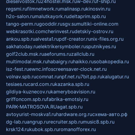
dieselvostok.ru
24hostel.msk.ru
w-dev.ru
f-ship.ru
regsmi.ru
filmnetwork.ru
malinasp.ru
kinosvin.ru
h2o-salon.ru
malutkayork.ru
deltaprim.spb.ru
tango-perm.ru
gooddir.ru
sgv.su
multiki-online.com
webkrasotki.com
cherinvest.ru
detskiy-ostrov.ru
ankou.spb.ru
alvesta1.ru
pdf-creator.ru
nix-files.org.ru
sakhatoday.ru
elektrikersymboler.ru
sputnikyes.ru
golf2club.msk.ru
aeforums.ru
zallclub.ru
multimodal.msk.ru
habaigry.ru
haikko.ru
sobakopedia.ru
isz-fest.ru
ewnc.info
screensaver-clock.net.ru
volnav.spb.ru
comnat.ru
npf.net.ru
7bit.pp.ru
kalugatur.ru
tesiaes.ru
card.com.ru
kazanka.spb.ru
gildiya-kuznecov.ru
kameryboavision.ru
griffoncom.spb.ru
fabrika-emotsiy.ru
PARK-MATROSOVA.RU
agat.spb.ru
avtoyurist-moskva1.ru
hardware.org.ru
схема-авто.рф
dg-lab.ru
angrup.ru
recruiter.spb.ru
music8.spb.ru
krsk124.ru
kubok.spb.ru
romanofforex.ru