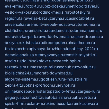
teensvoice.ru
imgsharing.ru
domashnee-porno.ru
eva-elfie.ru
foto-tur.ru
biz-doska.ru
metropoltravel.ru
veslo-i-yakor.ru
borodino-media.ru
rostotsky.ru
regionufa.ru
weiss-bet.ru
zaryna.ru
casinotablet.ru
universalia.ru
remont-mebeli-moscow.ru
termomur.ru
clubfisher.ru
remstirufa.ru
erdamchi.ru
doramamama.ru
muraviovka-park.ru
worldofwoman.ru
clean-dreams.ru
arkrym.ru
kristinita.ru
dircomputer.ru
healthenter.ru
textexperts.ru
pivnaya-kruzhka.ru
kinofilmy-2021.ru
demolalapaluza.ru
tanyavanya.ru
remstir-tolyatti.ru
msdip.ru
jdol.ru
sokolovr.ru
newtech-spb.ru
rezemkleim.ru
massage-tai.ru
seonub.ru
zvonitut.ru
biolisichka24.ru
mncraft-download.ru
algoritm-sistema.ru
godflesh.ru
ru-industria.ru
zebra-tlt.ru
okna-proficom.ru
erynok.ru
onlinekinospace.ru
startupstudio-fefu.ru
zarges-ru.ru
gegenjustizunrecht.ru
autobalashov.ru
utrovortu.ru
spiski-firm.ru
elara-m.ru
kinomusorka.ru
mkcslava.ru