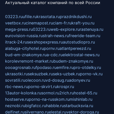
Актуальный каталог компаний по всей России
03223.ru
ufille.ru
krasotata.ru
prazdnikdushi.ru
veetbox.ru
cinemapost.ru
ciam-fr.ru
kraft-you.ru
mega-press.ru
03223.ru
web-explore.ru
rastenuya.ru
eurovision-russia.ru
strah-news.ru
freeride-team.ru
itrack-24.ru
sexshopexpress.ru
autostudiopro.ru
alabuga-cityhotel.ru
pornv.ru
atlantpereezd.ru
bud-em-znakomye.ru
a-cdc.ru
elektrostal-news.ru
korolevremont-market.ru
budem-znakomye.ru
oooagrosnab.ru
fpodaso.ru
emfire.ru
pro-otdelky.ru
ukrasotki.ru
seksuzbek.ru
seks-uzbek.ru
porno-vk.ru
sovratili.ru
olecoon.ru
vd-dosug.ru
adonyev.ru
rbc-news.ru
porno-skvirt.ru
krospr.ru
13autor-kolonka.ru
sormol.ru
2rich.ru
hostel-65.ru
hostserve.ru
porno-na-russkom.ru
mishinlab.ru
neznobi.ru
bigfatcc.ru
habble.ru
starbucksvia.ru
delfinet.ru
silvernano.ru
elestal.ru
vektor-doroga.ru