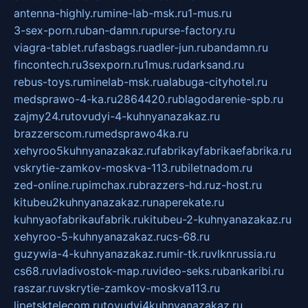
antenna-highly.ru
mine-lab-msk.ru
1-mus.ru
3-sex-porn.ru
ban-damn.ru
purse-factory.ru
viagra-tablet.ru
fasbags.ru
adler-jun.ru
bandamn.ru
fincontech.ru
3sexporn.ru
1mus.ru
darksand.ru
rebus-toys.ru
minelab-msk.ru
alabuga-cityhotel.ru
medsprawo-4-ka.ru
2864420.ru
blagodarenie-spb.ru
zajmy24.ru
tovudyi-4-kuhnyanazakaz.ru
brazzerscom.ru
medsprawo4ka.ru
xehyroo5kuhnyanazakaz.ru
fabrikayfabrikaefabrika.ru
vskrytie-zamkov-moskva-113.ru
biletnadom.ru
zed-online.ru
pimchax.ru
brazzers-hd.ru
z-host.ru
kitubeu2kuhnyanazakaz.ru
naperekate.ru
kuhnyaofabrikaufabrik.ru
kitubeu-2-kuhnyanazakaz.ru
xehyroo-5-kuhnyanazakaz.ru
cs-68.ru
guzywia-4-kuhnyanazakaz.ru
mir-tk.ru
vlknrussia.ru
cs68.ru
vladivostok-map.ru
video-seks.ru
bankaribi.ru
raszar.ru
vskrytie-zamkov-moskva113.ru
lipetsktelecom.ru
tovudyi4kuhnyanazakaz.ru