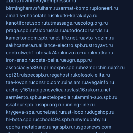
2bets.ru
vintovoykompressor.ru
birminghamvsfulham.ru
sarmat-komp.ru
pioneeri.ru
amadis-chocolate.ru
shkurki-karakulya.ru
kanotiforet.spb.ru
tutmassage.ru
ecolog.org.ru
praga.spb.ru
falcorussia.ru
autodoctorservis.ru
kamertondom.spb.ru
net-life.net.ru
avto-vozim.ru
sakhcamera.ru
alliance-electro.spb.ru
stroyavt.ru
controlweb1.ru
tdsak74.ru
kinzozo-ru.ru
kvotka.ru
iron-snab.ru
costa-bella.ru
eugrus.pp.ru
associaciya39.ru
primexpo.spb.ru
bezmorchin.ru
ia2.ru
cpt21.ru
ispecspb.ru
regahost.ru
kolosok-elita.ru
tae-kwon.ru
consrio.com.ru
insiam.ru
avegainfo.ru
archery161.ru
bigencyclica.ru
vlast16.ru
korru.net
sarmiento.spb.su
extelopedia.ru
lammin-suo.spb.ru
iskatour.spb.ru
snpi.org.ru
running-line.ru
krygeva-spa.ru
chel.net.ru
rust-loco.ru
dugshop.ru
hl-beta.spb.ru
school494.spb.ru
mymubaby.ru
epoha-metalband.ru
ngr.spb.ru
rusgosnews.com