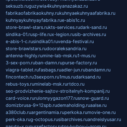
seksuzb.ru
guzywia4kuhnyanazakaz.ru
fabrikaofabrikaokuhny.ru
kuhnyaekuhnyaafabrika.ru
kuhnyaykuhnyayfabrika.ru
e-abis1c.ru
store-brawl-stars.ru
kts-services.ru
dark-sand.ru
sindika-01.ru
sp-life.ru
x-legion.ru
sib-archives.ru
e-abis-1-c.ru
sindika01.ru
venda-festival.ru
store-brawlstars.ru
dooraleksandria.ru
antenna-highly.ru
mine-lab-msk.ru
1-mus.ru
3-sex-porn.ru
ban-damn.ru
purse-factory.ru
viagra-tablet.ru
fasbags.ru
adler-jun.ru
bandamn.ru
fincontech.ru
3sexporn.ru
1mus.ru
darksand.ru
rebus-toys.ru
minelab-msk.ru
rtdco.ru
seo-prodvizhenie-sajtov-stroitelnyh-kompanij.ru
card-voice.ru
rulonnyygazon177.ru
snow-guard.ru
domizbrusa-9x12spb.ru
demaholding.ru
aalse.ru
a380club.ru
argentinamia.ru
perkoka.ru
movie-one.ru
perk-oka.ru
g-octopus.ru
sibarchives.ru
andreislyusar.ru
naruto-x.ru
pursefactory.ru
tor-lyubov-i-grom.ru