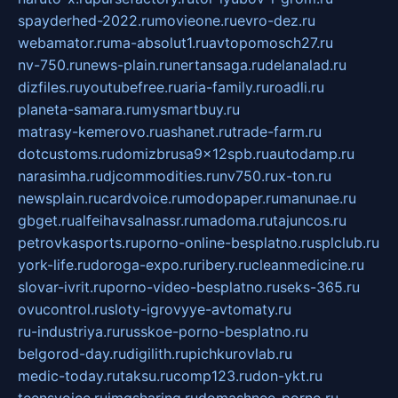
spayderhed-2022.ru
movieone.ru
evro-dez.ru
webamator.ru
ma-absolut1.ru
avtopomosch27.ru
nv-750.ru
news-plain.ru
nertansaga.ru
delanalad.ru
dizfiles.ru
youtubefree.ru
aria-family.ru
roadli.ru
planeta-samara.ru
mysmartbuy.ru
matrasy-kemerovo.ru
ashanet.ru
trade-farm.ru
dotcustoms.ru
domizbrusa9x12spb.ru
autodamp.ru
narasimha.ru
djcommodities.ru
nv750.ru
x-ton.ru
newsplain.ru
cardvoice.ru
modopaper.ru
manunae.ru
gbget.ru
alfeihavsalnassr.ru
madoma.ru
tajuncos.ru
petrovkasports.ru
porno-online-besplatno.ru
splclub.ru
york-life.ru
doroga-expo.ru
ribery.ru
cleanmedicine.ru
slovar-ivrit.ru
porno-video-besplatno.ru
seks-365.ru
ovucontrol.ru
sloty-igrovyye-avtomaty.ru
ru-industriya.ru
russkoe-porno-besplatno.ru
belgorod-day.ru
digilith.ru
pichkurovlab.ru
medic-today.ru
taksu.ru
comp123.ru
don-ykt.ru