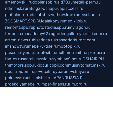
artemovskij.ru
dopler.spb.ru
aid70.ru
metall-perm.ru
ndm.msk.ru
ratingzooshop.ru
apiaccess.ru
globalautotrade.info
bezverhovskoe.ru
drsschool.ru
ZOOSMART.SPB.RU
dalakony.ru
medikijob.ru
remontt.spb.ru
photostudia.spb.ru
myragon.ru
terramia.ru
academy62.ru
gardengallereya.ru
rti.com.ru
artem-news.ru
biserinca.ru
krasnodarkurort.com
imshowtv.ru
mebel-v-tule.ru
mobtopik.ru
pcsecurity.net.ru
tool-sib.ru
multimetrunit.ru
sp-tour.ru
fan-cs.ru
santeh-russia.ru
symbian9.net.ru
DSHAIR.RU
tmmotors.spb.ru
xjocuricopii.com
musavtomat.msk.ru
obustrojdom.ru
sovetcik.ru
ybaranovskaya.ru
ppknews.ru
cult-alshei.ru
JAPANRUSSIA.RU
proekciyamebel.ru
imper-finans.ru
rim.org.ru
glamourai.ru
brassminus.ru
zabor-pro.ru
ftn.pp.ru
dorogoe58.ru
laimengpacker.ru
kuzova-zapchasti.ru
sageerp.ru
taxodrom.ru
dsrazvitie.ru
hardcity.net.ru
ratinghomegames.ru
topservice25.ru
gubernyan.ru