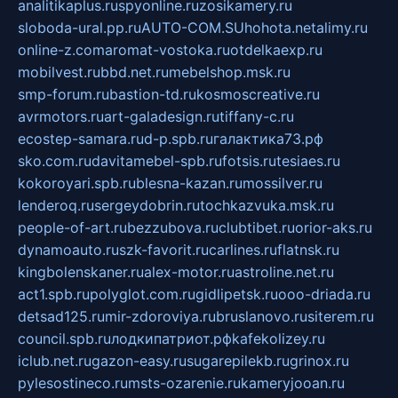
analitikaplus.ru
spyonline.ru
zosikamery.ru
sloboda-ural.pp.ru
AUTO-COM.SU
hohota.net
alimy.ru
online-z.com
aromat-vostoka.ru
otdelkaexp.ru
mobilvest.ru
bbd.net.ru
mebelshop.msk.ru
smp-forum.ru
bastion-td.ru
kosmoscreative.ru
avrmotors.ru
art-galadesign.ru
tiffany-c.ru
ecostep-samara.ru
d-p.spb.ru
галактика73.рф
sko.com.ru
davitamebel-spb.ru
fotsis.ru
tesiaes.ru
kokoroyari.spb.ru
blesna-kazan.ru
mossilver.ru
lenderoq.ru
sergeydobrin.ru
tochkazvuka.msk.ru
people-of-art.ru
bezzubova.ru
clubtibet.ru
orior-aks.ru
dynamoauto.ru
szk-favorit.ru
carlines.ru
flatnsk.ru
kingbolenskaner.ru
alex-motor.ru
astroline.net.ru
act1.spb.ru
polyglot.com.ru
gidlipetsk.ru
ooo-driada.ru
detsad125.ru
mir-zdoroviya.ru
bruslanovo.ru
siterem.ru
council.spb.ru
лодкипатриот.рф
kafekolizey.ru
iclub.net.ru
gazon-easy.ru
sugarepilekb.ru
grinox.ru
pylesostineco.ru
msts-ozarenie.ru
kameryjooan.ru