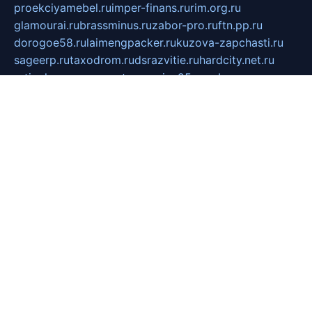
proekciyamebel.ru
imper-finans.ru
rim.org.ru
glamourai.ru
brassminus.ru
zabor-pro.ru
ftn.pp.ru
dorogoe58.ru
laimengpacker.ru
kuzova-zapchasti.ru
sageerp.ru
taxodrom.ru
dsrazvitie.ru
hardcity.net.ru
ratinghomegames.ru
topservice25.ru
gubernyan.ru
gtglasslined.ru
ii4.ru
tssport.spb.ru
andorra24.com
blackwallstreet.ru
oboimos.ru
optim-doors.com.ru
ikuch.ru
nycr.org.ru
npa21.ru
vremya-ch.spb.ru
desert000.ru
ivtorgi.ru
ifiori.ru
catalog-statei.ru
dcv.org.ru
spetsmaster174.ru
ipkameryhiseeu.ru
dum26.ru
ruspol.spb.ru
fr-opendp.ru
kam-solnyshko.ru
cheyenne-arapaho.ru
sevzapmetal.spb.ru
ted-lapidus.spb.ru
parasite-eliminator.ru
sigma-complete.ru
modernworld.ru
dama-moda.ru
eholot-group.ru
sk-nvkz.ru
DRONGOLD.RU
democratia2.ru
i-farmer.ru
mass-sport.org
jablonex.spb.ru
bookmess.ru
linkword.ru
refineua.com.ru
cs-spec.net.ru
altay-mebel.ru