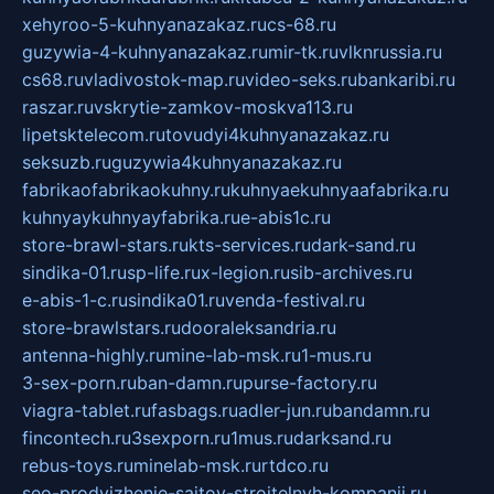
xehyroo-5-kuhnyanazakaz.ru
cs-68.ru
guzywia-4-kuhnyanazakaz.ru
mir-tk.ru
vlknrussia.ru
cs68.ru
vladivostok-map.ru
video-seks.ru
bankaribi.ru
raszar.ru
vskrytie-zamkov-moskva113.ru
lipetsktelecom.ru
tovudyi4kuhnyanazakaz.ru
seksuzb.ru
guzywia4kuhnyanazakaz.ru
fabrikaofabrikaokuhny.ru
kuhnyaekuhnyaafabrika.ru
kuhnyaykuhnyayfabrika.ru
e-abis1c.ru
store-brawl-stars.ru
kts-services.ru
dark-sand.ru
sindika-01.ru
sp-life.ru
x-legion.ru
sib-archives.ru
e-abis-1-c.ru
sindika01.ru
venda-festival.ru
store-brawlstars.ru
dooraleksandria.ru
antenna-highly.ru
mine-lab-msk.ru
1-mus.ru
3-sex-porn.ru
ban-damn.ru
purse-factory.ru
viagra-tablet.ru
fasbags.ru
adler-jun.ru
bandamn.ru
fincontech.ru
3sexporn.ru
1mus.ru
darksand.ru
rebus-toys.ru
minelab-msk.ru
rtdco.ru
seo-prodvizhenie-sajtov-stroitelnyh-kompanij.ru