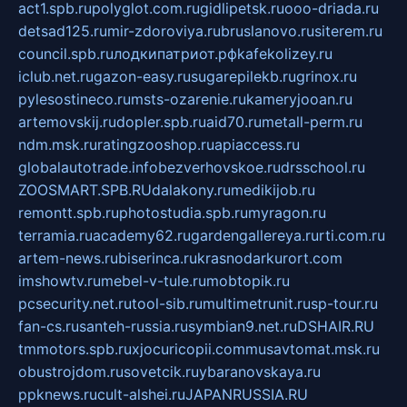
act1.spb.ru
polyglot.com.ru
gidlipetsk.ru
ooo-driada.ru
detsad125.ru
mir-zdoroviya.ru
bruslanovo.ru
siterem.ru
council.spb.ru
лодкипатриот.рф
kafekolizey.ru
iclub.net.ru
gazon-easy.ru
sugarepilekb.ru
grinox.ru
pylesostineco.ru
msts-ozarenie.ru
kameryjooan.ru
artemovskij.ru
dopler.spb.ru
aid70.ru
metall-perm.ru
ndm.msk.ru
ratingzooshop.ru
apiaccess.ru
globalautotrade.info
bezverhovskoe.ru
drsschool.ru
ZOOSMART.SPB.RU
dalakony.ru
medikijob.ru
remontt.spb.ru
photostudia.spb.ru
myragon.ru
terramia.ru
academy62.ru
gardengallereya.ru
rti.com.ru
artem-news.ru
biserinca.ru
krasnodarkurort.com
imshowtv.ru
mebel-v-tule.ru
mobtopik.ru
pcsecurity.net.ru
tool-sib.ru
multimetrunit.ru
sp-tour.ru
fan-cs.ru
santeh-russia.ru
symbian9.net.ru
DSHAIR.RU
tmmotors.spb.ru
xjocuricopii.com
musavtomat.msk.ru
obustrojdom.ru
sovetcik.ru
ybaranovskaya.ru
ppknews.ru
cult-alshei.ru
JAPANRUSSIA.RU