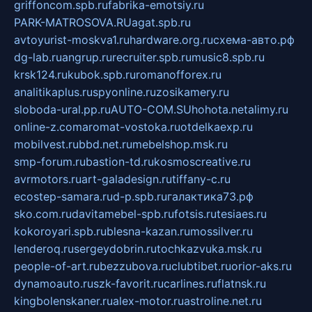
griffoncom.spb.ru
fabrika-emotsiy.ru
PARK-MATROSOVA.RU
agat.spb.ru
avtoyurist-moskva1.ru
hardware.org.ru
схема-авто.рф
dg-lab.ru
angrup.ru
recruiter.spb.ru
music8.spb.ru
krsk124.ru
kubok.spb.ru
romanofforex.ru
analitikaplus.ru
spyonline.ru
zosikamery.ru
sloboda-ural.pp.ru
AUTO-COM.SU
hohota.net
alimy.ru
online-z.com
aromat-vostoka.ru
otdelkaexp.ru
mobilvest.ru
bbd.net.ru
mebelshop.msk.ru
smp-forum.ru
bastion-td.ru
kosmoscreative.ru
avrmotors.ru
art-galadesign.ru
tiffany-c.ru
ecostep-samara.ru
d-p.spb.ru
галактика73.рф
sko.com.ru
davitamebel-spb.ru
fotsis.ru
tesiaes.ru
kokoroyari.spb.ru
blesna-kazan.ru
mossilver.ru
lenderoq.ru
sergeydobrin.ru
tochkazvuka.msk.ru
people-of-art.ru
bezzubova.ru
clubtibet.ru
orior-aks.ru
dynamoauto.ru
szk-favorit.ru
carlines.ru
flatnsk.ru
kingbolenskaner.ru
alex-motor.ru
astroline.net.ru