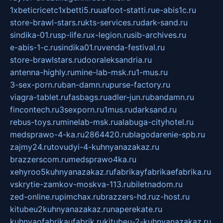
1xbeticricetc1xbetti5.ru
uafoot-statti.ru
e-abis1c.ru
store-brawl-stars.ru
kts-services.ru
dark-sand.ru
sindika-01.ru
sp-life.ru
x-legion.ru
sib-archives.ru
e-abis-1-c.ru
sindika01.ru
venda-festival.ru
store-brawlstars.ru
dooraleksandria.ru
antenna-highly.ru
mine-lab-msk.ru
1-mus.ru
3-sex-porn.ru
ban-damn.ru
purse-factory.ru
viagra-tablet.ru
fasbags.ru
adler-jun.ru
bandamn.ru
fincontech.ru
3sexporn.ru
1mus.ru
darksand.ru
rebus-toys.ru
minelab-msk.ru
alabuga-cityhotel.ru
medsprawo-4-ka.ru
2864420.ru
blagodarenie-spb.ru
zajmy24.ru
tovudyi-4-kuhnyanazakaz.ru
brazzerscom.ru
medsprawo4ka.ru
xehyroo5kuhnyanazakaz.ru
fabrikayfabrikaefabrika.ru
vskrytie-zamkov-moskva-113.ru
biletnadom.ru
zed-online.ru
pimchax.ru
brazzers-hd.ru
z-host.ru
kitubeu2kuhnyanazakaz.ru
naperekate.ru
kuhnyaofabrikaufabrik.ru
kitubeu-2-kuhnyanazakaz.ru