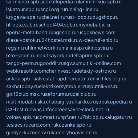
sarmiento.spb.su
extelopedia.ru
lammin-suo.spb.ru
iskatour.spb.ru
snpi.org.ru
running-line.ru
krygeva-spa.ru
chel.net.ru
rust-loco.ru
dugshop.ru
hl-beta.spb.ru
school494.spb.ru
mymubaby.ru
epoha-metalband.ru
ngr.spb.ru
rusgosnews.com
dieselvostok.ru
24hostel.msk.ru
w-dev.ru
f-ship.ru
regsmi.ru
filmnetwork.ru
malinasp.ru
kinosvin.ru
h2o-salon.ru
malutkayork.ru
deltaprim.spb.ru
tango-perm.ru
gooddir.ru
sgv.su
multiki-online.com
webkrasotki.com
cherinvest.ru
detskiy-ostrov.ru
ankou.spb.ru
alvesta1.ru
pdf-creator.ru
nix-files.org.ru
sakhatoday.ru
elektrikersymboler.ru
sputnikyes.ru
golf2club.msk.ru
aeforums.ru
zallclub.ru
multimodal.msk.ru
habaigry.ru
haikko.ru
sobakopedia.ru
isz-fest.ru
ewnc.info
screensaver-clock.net.ru
volnav.spb.ru
comnat.ru
npf.net.ru
7bit.pp.ru
kalugatur.ru
tesiaes.ru
card.com.ru
kazanka.spb.ru
gildiya-kuznecov.ru
kameryboavision.ru