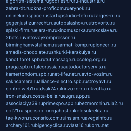
algoritm-sistema.ru
godflesh.ru
ru-industria.ru
zebra-tlt.ru
okna-proficom.ru
erynok.ru
onlinekinospace.ru
startupstudio-fefu.ru
zarges-ru.ru
gegenjustizunrecht.ru
autobalashov.ru
utrovortu.ru
spiski-firm.ru
elara-m.ru
kinomusorka.ru
mkcslava.ru
2bets.ru
vintovoykompressor.ru
birminghamvsfulham.ru
sarmat-komp.ru
pioneeri.ru
amadis-chocolate.ru
shkurki-karakulya.ru
kanotiforet.spb.ru
tutmassage.ru
ecolog.org.ru
praga.spb.ru
falcorussia.ru
autodoctorservis.ru
kamertondom.spb.ru
net-life.net.ru
avto-vozim.ru
sakhcamera.ru
alliance-electro.spb.ru
stroyavt.ru
controlweb1.ru
tdsak74.ru
kinzozo-ru.ru
kvotka.ru
iron-snab.ru
costa-bella.ru
eugrus.pp.ru
associaciya39.ru
primexpo.spb.ru
bezmorchin.ru
ia2.ru
cpt21.ru
ispecspb.ru
regahost.ru
kolosok-elita.ru
tae-kwon.ru
consrio.com.ru
insiam.ru
avegainfo.ru
archery161.ru
bigencyclica.ru
vlast16.ru
korru.net