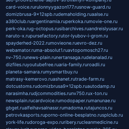
card-voice.ru
rulonnyygazon177.ru
snow-guard.ru
domizbrusa-9x12spb.ru
demaholding.ru
aalse.ru
a380club.ru
argentinamia.ru
perkoka.ru
movie-one.ru
perk-oka.ru
g-octopus.ru
sibarchives.ru
andreislyusar.ru
naruto-x.ru
pursefactory.ru
tor-lyubov-i-grom.ru
spayderhed-2022.ru
movieone.ru
evro-dez.ru
webamator.ru
ma-absolut1.ru
avtopomosch27.ru
nv-750.ru
news-plain.ru
nertansaga.ru
delanalad.ru
dizfiles.ru
youtubefree.ru
aria-family.ru
roadli.ru
planeta-samara.ru
mysmartbuy.ru
matrasy-kemerovo.ru
ashanet.ru
trade-farm.ru
dotcustoms.ru
domizbrusa9x12spb.ru
autodamp.ru
narasimha.ru
djcommodities.ru
nv750.ru
x-ton.ru
newsplain.ru
cardvoice.ru
modopaper.ru
manunae.ru
gbget.ru
alfeihavsalnassr.ru
madoma.ru
tajuncos.ru
petrovkasports.ru
porno-online-besplatno.ru
splclub.ru
york-life.ru
doroga-expo.ru
ribery.ru
cleanmedicine.ru