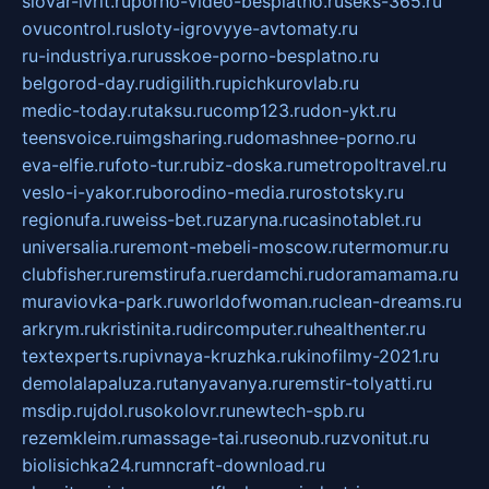
slovar-ivrit.ru
porno-video-besplatno.ru
seks-365.ru
ovucontrol.ru
sloty-igrovyye-avtomaty.ru
ru-industriya.ru
russkoe-porno-besplatno.ru
belgorod-day.ru
digilith.ru
pichkurovlab.ru
medic-today.ru
taksu.ru
comp123.ru
don-ykt.ru
teensvoice.ru
imgsharing.ru
domashnee-porno.ru
eva-elfie.ru
foto-tur.ru
biz-doska.ru
metropoltravel.ru
veslo-i-yakor.ru
borodino-media.ru
rostotsky.ru
regionufa.ru
weiss-bet.ru
zaryna.ru
casinotablet.ru
universalia.ru
remont-mebeli-moscow.ru
termomur.ru
clubfisher.ru
remstirufa.ru
erdamchi.ru
doramamama.ru
muraviovka-park.ru
worldofwoman.ru
clean-dreams.ru
arkrym.ru
kristinita.ru
dircomputer.ru
healthenter.ru
textexperts.ru
pivnaya-kruzhka.ru
kinofilmy-2021.ru
demolalapaluza.ru
tanyavanya.ru
remstir-tolyatti.ru
msdip.ru
jdol.ru
sokolovr.ru
newtech-spb.ru
rezemkleim.ru
massage-tai.ru
seonub.ru
zvonitut.ru
biolisichka24.ru
mncraft-download.ru