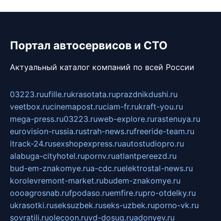
Портал автосервисов и СТО
Актуальный каталог компаний по всей России
03223.ru
ufille.ru
krasotata.ru
prazdnikdushi.ru
veetbox.ru
cinemapost.ru
ciam-fr.ru
kraft-you.ru
mega-press.ru
03223.ru
web-explore.ru
rastenuya.ru
eurovision-russia.ru
strah-news.ru
freeride-team.ru
itrack-24.ru
sexshopexpress.ru
autostudiopro.ru
alabuga-cityhotel.ru
pornv.ru
atlantpereezd.ru
bud-em-znakomye.ru
a-cdc.ru
elektrostal-news.ru
korolevremont-market.ru
budem-znakomye.ru
oooagrosnab.ru
fpodaso.ru
emfire.ru
pro-otdelky.ru
ukrasotki.ru
seksuzbek.ru
seks-uzbek.ru
porno-vk.ru
sovratili.ru
olecoon.ru
vd-dosug.ru
adonyev.ru