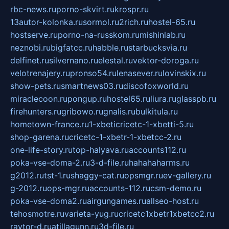
rbc-news.ru
porno-skvirt.ru
krospr.ru
13autor-kolonka.ru
sormol.ru
2rich.ru
hostel-65.ru
hostserve.ru
porno-na-russkom.ru
mishinlab.ru
neznobi.ru
bigfatcc.ru
habble.ru
starbucksvia.ru
delfinet.ru
silvernano.ru
elestal.ru
vektor-doroga.ru
velotrenajery.ru
pronso54.ru
lenasever.ru
lovinskix.ru
show-pets.ru
smartnews03.ru
discofoxworld.ru
miraclecoon.ru
pongup.ru
hostel65.ru
liura.ru
glasspb.ru
firehunters.ru
gribowo.ru
gnalis.ru
bulkitula.ru
hometown-france.ru
1-xbeticricetc-1-xbetti-5.ru
shop-garena.ru
cricetc-1-xbetr-1-xbetcc-2.ru
one-life-story.ru
top-halyava.ru
accounts112.ru
poka-vse-doma-2.ru
3-d-file.ru
hahahaharms.ru
g2012.ru
tst-1.ru
shaggy-cat.ru
opsmgr.ru
ev-gallery.ru
g-2012.ru
ops-mgr.ru
accounts-112.ru
csm-demo.ru
poka-vse-doma2.ru
airgungames.ru
allseo-host.ru
tehosmotre.ru
varieta-yug.ru
cricetc1xbetr1xbetcc2.ru
raytor-d.ru
atillagunn.ru
3d-file.ru