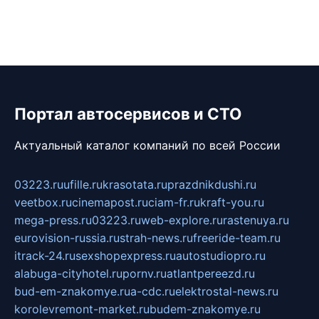
Портал автосервисов и СТО
Актуальный каталог компаний по всей России
03223.ru
ufille.ru
krasotata.ru
prazdnikdushi.ru
veetbox.ru
cinemapost.ru
ciam-fr.ru
kraft-you.ru
mega-press.ru
03223.ru
web-explore.ru
rastenuya.ru
eurovision-russia.ru
strah-news.ru
freeride-team.ru
itrack-24.ru
sexshopexpress.ru
autostudiopro.ru
alabuga-cityhotel.ru
pornv.ru
atlantpereezd.ru
bud-em-znakomye.ru
a-cdc.ru
elektrostal-news.ru
korolevremont-market.ru
budem-znakomye.ru