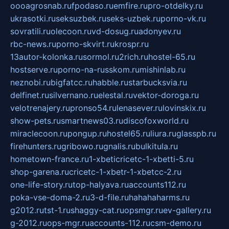
oooagrosnab.ru
fpodaso.ru
emfire.ru
pro-otdelky.ru
ukrasotki.ru
seksuzbek.ru
seks-uzbek.ru
porno-vk.ru
sovratili.ru
olecoon.ru
vd-dosug.ru
adonyev.ru
rbc-news.ru
porno-skvirt.ru
krospr.ru
13autor-kolonka.ru
sormol.ru
2rich.ru
hostel-65.ru
hostserve.ru
porno-na-russkom.ru
mishinlab.ru
neznobi.ru
bigfatcc.ru
habble.ru
starbucksvia.ru
delfinet.ru
silvernano.ru
elestal.ru
vektor-doroga.ru
velotrenajery.ru
pronso54.ru
lenasever.ru
lovinskix.ru
show-pets.ru
smartnews03.ru
discofoxworld.ru
miraclecoon.ru
pongup.ru
hostel65.ru
liura.ru
glasspb.ru
firehunters.ru
gribowo.ru
gnalis.ru
bulkitula.ru
hometown-france.ru
1-xbeticricetc-1-xbetti-5.ru
shop-garena.ru
cricetc-1-xbetr-1-xbetcc-2.ru
one-life-story.ru
top-halyava.ru
accounts112.ru
poka-vse-doma-2.ru
3-d-file.ru
hahahaharms.ru
g2012.ru
tst-1.ru
shaggy-cat.ru
opsmgr.ru
ev-gallery.ru
g-2012.ru
ops-mgr.ru
accounts-112.ru
csm-demo.ru