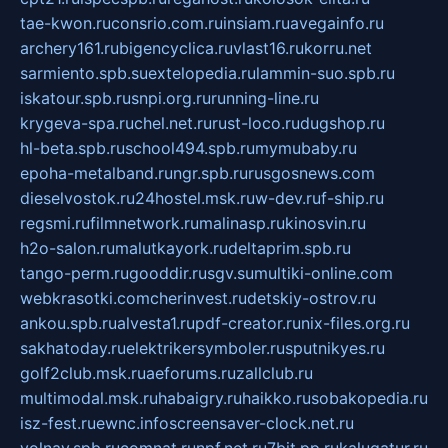
tae-kwon.ru
consrio.com.ru
insiam.ru
avegainfo.ru
archery161.ru
bigencyclica.ru
vlast16.ru
korru.net
sarmiento.spb.su
extelopedia.ru
lammin-suo.spb.ru
iskatour.spb.ru
snpi.org.ru
running-line.ru
krygeva-spa.ru
chel.net.ru
rust-loco.ru
dugshop.ru
hl-beta.spb.ru
school494.spb.ru
mymubaby.ru
epoha-metalband.ru
ngr.spb.ru
rusgosnews.com
dieselvostok.ru
24hostel.msk.ru
w-dev.ru
f-ship.ru
regsmi.ru
filmnetwork.ru
malinasp.ru
kinosvin.ru
h2o-salon.ru
malutkayork.ru
deltaprim.spb.ru
tango-perm.ru
gooddir.ru
sgv.su
multiki-online.com
webkrasotki.com
cherinvest.ru
detskiy-ostrov.ru
ankou.spb.ru
alvesta1.ru
pdf-creator.ru
nix-files.org.ru
sakhatoday.ru
elektrikersymboler.ru
sputnikyes.ru
golf2club.msk.ru
aeforums.ru
zallclub.ru
multimodal.msk.ru
habaigry.ru
haikko.ru
sobakopedia.ru
isz-fest.ru
ewnc.info
screensaver-clock.net.ru
volnav.spb.ru
comnat.ru
npf.net.ru
7bit.pp.ru
kalugatur.ru