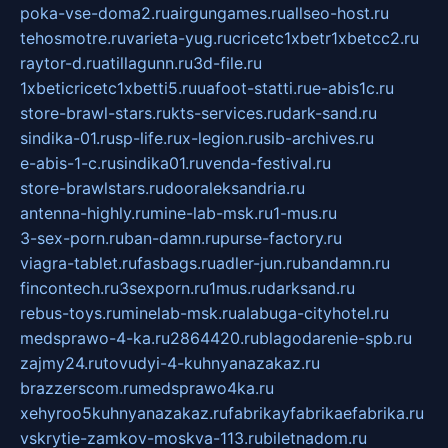
poka-vse-doma2.ru
airgungames.ru
allseo-host.ru
tehosmotre.ru
varieta-yug.ru
cricetc1xbetr1xbetcc2.ru
raytor-d.ru
atillagunn.ru
3d-file.ru
1xbeticricetc1xbetti5.ru
uafoot-statti.ru
e-abis1c.ru
store-brawl-stars.ru
kts-services.ru
dark-sand.ru
sindika-01.ru
sp-life.ru
x-legion.ru
sib-archives.ru
e-abis-1-c.ru
sindika01.ru
venda-festival.ru
store-brawlstars.ru
dooraleksandria.ru
antenna-highly.ru
mine-lab-msk.ru
1-mus.ru
3-sex-porn.ru
ban-damn.ru
purse-factory.ru
viagra-tablet.ru
fasbags.ru
adler-jun.ru
bandamn.ru
fincontech.ru
3sexporn.ru
1mus.ru
darksand.ru
rebus-toys.ru
minelab-msk.ru
alabuga-cityhotel.ru
medsprawo-4-ka.ru
2864420.ru
blagodarenie-spb.ru
zajmy24.ru
tovudyi-4-kuhnyanazakaz.ru
brazzerscom.ru
medsprawo4ka.ru
xehyroo5kuhnyanazakaz.ru
fabrikayfabrikaefabrika.ru
vskrytie-zamkov-moskva-113.ru
biletnadom.ru