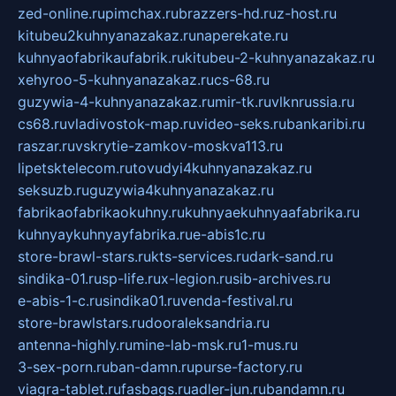
zed-online.ru
pimchax.ru
brazzers-hd.ru
z-host.ru
kitubeu2kuhnyanazakaz.ru
naperekate.ru
kuhnyaofabrikaufabrik.ru
kitubeu-2-kuhnyanazakaz.ru
xehyroo-5-kuhnyanazakaz.ru
cs-68.ru
guzywia-4-kuhnyanazakaz.ru
mir-tk.ru
vlknrussia.ru
cs68.ru
vladivostok-map.ru
video-seks.ru
bankaribi.ru
raszar.ru
vskrytie-zamkov-moskva113.ru
lipetsktelecom.ru
tovudyi4kuhnyanazakaz.ru
seksuzb.ru
guzywia4kuhnyanazakaz.ru
fabrikaofabrikaokuhny.ru
kuhnyaekuhnyaafabrika.ru
kuhnyaykuhnyayfabrika.ru
e-abis1c.ru
store-brawl-stars.ru
kts-services.ru
dark-sand.ru
sindika-01.ru
sp-life.ru
x-legion.ru
sib-archives.ru
e-abis-1-c.ru
sindika01.ru
venda-festival.ru
store-brawlstars.ru
dooraleksandria.ru
antenna-highly.ru
mine-lab-msk.ru
1-mus.ru
3-sex-porn.ru
ban-damn.ru
purse-factory.ru
viagra-tablet.ru
fasbags.ru
adler-jun.ru
bandamn.ru