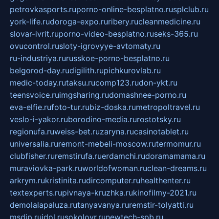
petrovkasports.ru
porno-online-besplatno.ru
splclub.ru
york-life.ru
doroga-expo.ru
ribery.ru
cleanmedicine.ru
slovar-ivrit.ru
porno-video-besplatno.ru
seks-365.ru
ovucontrol.ru
sloty-igrovyye-avtomaty.ru
ru-industriya.ru
russkoe-porno-besplatno.ru
belgorod-day.ru
digilith.ru
pichkurovlab.ru
medic-today.ru
taksu.ru
comp123.ru
don-ykt.ru
teensvoice.ru
imgsharing.ru
domashnee-porno.ru
eva-elfie.ru
foto-tur.ru
biz-doska.ru
metropoltravel.ru
veslo-i-yakor.ru
borodino-media.ru
rostotsky.ru
regionufa.ru
weiss-bet.ru
zaryna.ru
casinotablet.ru
universalia.ru
remont-mebeli-moscow.ru
termomur.ru
clubfisher.ru
remstirufa.ru
erdamchi.ru
doramamama.ru
muraviovka-park.ru
worldofwoman.ru
clean-dreams.ru
arkrym.ru
kristinita.ru
dircomputer.ru
healthenter.ru
textexperts.ru
pivnaya-kruzhka.ru
kinofilmy-2021.ru
demolalapaluza.ru
tanyavanya.ru
remstir-tolyatti.ru
msdip.ru
jdol.ru
sokolovr.ru
newtech-spb.ru