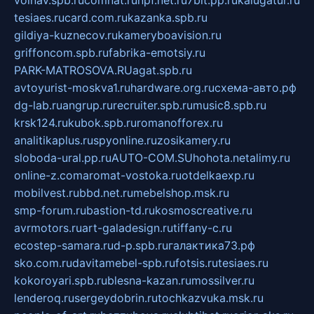
tesiaes.ru
card.com.ru
kazanka.spb.ru
gildiya-kuznecov.ru
kameryboavision.ru
griffoncom.spb.ru
fabrika-emotsiy.ru
PARK-MATROSOVA.RU
agat.spb.ru
avtoyurist-moskva1.ru
hardware.org.ru
схема-авто.рф
dg-lab.ru
angrup.ru
recruiter.spb.ru
music8.spb.ru
krsk124.ru
kubok.spb.ru
romanofforex.ru
analitikaplus.ru
spyonline.ru
zosikamery.ru
sloboda-ural.pp.ru
AUTO-COM.SU
hohota.net
alimy.ru
online-z.com
aromat-vostoka.ru
otdelkaexp.ru
mobilvest.ru
bbd.net.ru
mebelshop.msk.ru
smp-forum.ru
bastion-td.ru
kosmoscreative.ru
avrmotors.ru
art-galadesign.ru
tiffany-c.ru
ecostep-samara.ru
d-p.spb.ru
галактика73.рф
sko.com.ru
davitamebel-spb.ru
fotsis.ru
tesiaes.ru
kokoroyari.spb.ru
blesna-kazan.ru
mossilver.ru
lenderoq.ru
sergeydobrin.ru
tochkazvuka.msk.ru