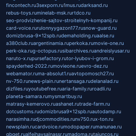
fincontech.ru
3sexporn.ru
1mus.ru
darksand.ru
rebus-toys.ru
minelab-msk.ru
rtdco.ru
seo-prodvizhenie-sajtov-stroitelnyh-kompanij.ru
card-voice.ru
rulonnyygazon177.ru
snow-guard.ru
domizbrusa-9x12spb.ru
demaholding.ru
aalse.ru
a380club.ru
argentinamia.ru
perkoka.ru
movie-one.ru
perk-oka.ru
g-octopus.ru
sibarchives.ru
andreislyusar.ru
naruto-x.ru
pursefactory.ru
tor-lyubov-i-grom.ru
spayderhed-2022.ru
movieone.ru
evro-dez.ru
webamator.ru
ma-absolut1.ru
avtopomosch27.ru
nv-750.ru
news-plain.ru
nertansaga.ru
delanalad.ru
dizfiles.ru
youtubefree.ru
aria-family.ru
roadli.ru
planeta-samara.ru
mysmartbuy.ru
matrasy-kemerovo.ru
ashanet.ru
trade-farm.ru
dotcustoms.ru
domizbrusa9x12spb.ru
autodamp.ru
narasimha.ru
djcommodities.ru
nv750.ru
x-ton.ru
newsplain.ru
cardvoice.ru
modopaper.ru
manunae.ru
gbget.ru
alfeihavsalnassr.ru
madoma.ru
tajuncos.ru