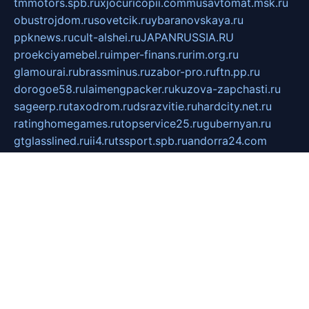
tmmotors.spb.ru
xjocuricopii.com
musavtomat.msk.ru
obustrojdom.ru
sovetcik.ru
ybaranovskaya.ru
ppknews.ru
cult-alshei.ru
JAPANRUSSIA.RU
proekciyamebel.ru
imper-finans.ru
rim.org.ru
glamourai.ru
brassminus.ru
zabor-pro.ru
ftn.pp.ru
dorogoe58.ru
laimengpacker.ru
kuzova-zapchasti.ru
sageerp.ru
taxodrom.ru
dsrazvitie.ru
hardcity.net.ru
ratinghomegames.ru
topservice25.ru
gubernyan.ru
gtglasslined.ru
ii4.ru
tssport.spb.ru
andorra24.com
blackwallstreet.ru
oboimos.ru
optim-doors.com.ru
ikuch.ru
nycr.org.ru
npa21.ru
vremya-ch.spb.ru
desert000.ru
ivtorgi.ru
ifiori.ru
catalog-statei.ru
dcv.org.ru
spetsmaster174.ru
ipkameryhiseeu.ru
dum26.ru
ruspol.spb.ru
fr-opendp.ru
kam-solnyshko.ru
cheyenne-arapaho.ru
sevzapmetal.spb.ru
ted-lapidus.spb.ru
parasite-eliminator.ru
sigma-complete.ru
modernworld.ru
dama-moda.ru
eholot-group.ru
sk-nvkz.ru
DRONGOLD.RU