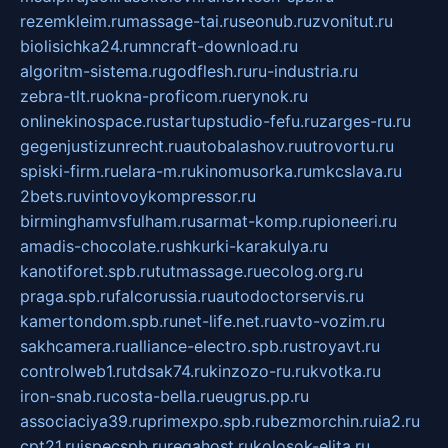
rezemkleim.ru
massage-tai.ru
seonub.ru
zvonitut.ru
biolisichka24.ru
mncraft-download.ru
algoritm-sistema.ru
godflesh.ru
ru-industria.ru
zebra-tlt.ru
okna-proficom.ru
erynok.ru
onlinekinospace.ru
startupstudio-fefu.ru
zarges-ru.ru
gegenjustizunrecht.ru
autobalashov.ru
utrovortu.ru
spiski-firm.ru
elara-m.ru
kinomusorka.ru
mkcslava.ru
2bets.ru
vintovoykompressor.ru
birminghamvsfulham.ru
sarmat-komp.ru
pioneeri.ru
amadis-chocolate.ru
shkurki-karakulya.ru
kanotiforet.spb.ru
tutmassage.ru
ecolog.org.ru
praga.spb.ru
falcorussia.ru
autodoctorservis.ru
kamertondom.spb.ru
net-life.net.ru
avto-vozim.ru
sakhcamera.ru
alliance-electro.spb.ru
stroyavt.ru
controlweb1.ru
tdsak74.ru
kinzozo-ru.ru
kvotka.ru
iron-snab.ru
costa-bella.ru
eugrus.pp.ru
associaciya39.ru
primexpo.spb.ru
bezmorchin.ru
ia2.ru
cpt21.ru
ispecspb.ru
regahost.ru
kolosok-elita.ru