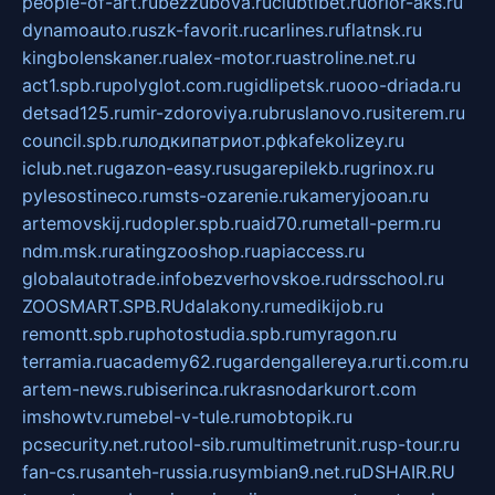
people-of-art.ru
bezzubova.ru
clubtibet.ru
orior-aks.ru
dynamoauto.ru
szk-favorit.ru
carlines.ru
flatnsk.ru
kingbolenskaner.ru
alex-motor.ru
astroline.net.ru
act1.spb.ru
polyglot.com.ru
gidlipetsk.ru
ooo-driada.ru
detsad125.ru
mir-zdoroviya.ru
bruslanovo.ru
siterem.ru
council.spb.ru
лодкипатриот.рф
kafekolizey.ru
iclub.net.ru
gazon-easy.ru
sugarepilekb.ru
grinox.ru
pylesostineco.ru
msts-ozarenie.ru
kameryjooan.ru
artemovskij.ru
dopler.spb.ru
aid70.ru
metall-perm.ru
ndm.msk.ru
ratingzooshop.ru
apiaccess.ru
globalautotrade.info
bezverhovskoe.ru
drsschool.ru
ZOOSMART.SPB.RU
dalakony.ru
medikijob.ru
remontt.spb.ru
photostudia.spb.ru
myragon.ru
terramia.ru
academy62.ru
gardengallereya.ru
rti.com.ru
artem-news.ru
biserinca.ru
krasnodarkurort.com
imshowtv.ru
mebel-v-tule.ru
mobtopik.ru
pcsecurity.net.ru
tool-sib.ru
multimetrunit.ru
sp-tour.ru
fan-cs.ru
santeh-russia.ru
symbian9.net.ru
DSHAIR.RU