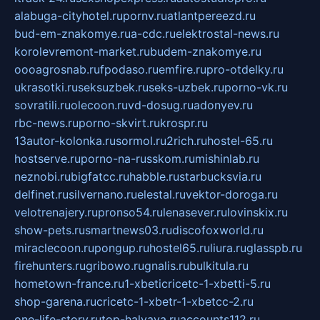
alabuga-cityhotel.ru
pornv.ru
atlantpereezd.ru
bud-em-znakomye.ru
a-cdc.ru
elektrostal-news.ru
korolevremont-market.ru
budem-znakomye.ru
oooagrosnab.ru
fpodaso.ru
emfire.ru
pro-otdelky.ru
ukrasotki.ru
seksuzbek.ru
seks-uzbek.ru
porno-vk.ru
sovratili.ru
olecoon.ru
vd-dosug.ru
adonyev.ru
rbc-news.ru
porno-skvirt.ru
krospr.ru
13autor-kolonka.ru
sormol.ru
2rich.ru
hostel-65.ru
hostserve.ru
porno-na-russkom.ru
mishinlab.ru
neznobi.ru
bigfatcc.ru
habble.ru
starbucksvia.ru
delfinet.ru
silvernano.ru
elestal.ru
vektor-doroga.ru
velotrenajery.ru
pronso54.ru
lenasever.ru
lovinskix.ru
show-pets.ru
smartnews03.ru
discofoxworld.ru
miraclecoon.ru
pongup.ru
hostel65.ru
liura.ru
glasspb.ru
firehunters.ru
gribowo.ru
gnalis.ru
bulkitula.ru
hometown-france.ru
1-xbeticricetc-1-xbetti-5.ru
shop-garena.ru
cricetc-1-xbetr-1-xbetcc-2.ru
one-life-story.ru
top-halyava.ru
accounts112.ru