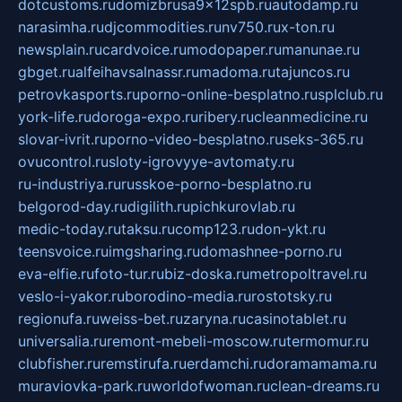
dotcustoms.ru
domizbrusa9x12spb.ru
autodamp.ru
narasimha.ru
djcommodities.ru
nv750.ru
x-ton.ru
newsplain.ru
cardvoice.ru
modopaper.ru
manunae.ru
gbget.ru
alfeihavsalnassr.ru
madoma.ru
tajuncos.ru
petrovkasports.ru
porno-online-besplatno.ru
splclub.ru
york-life.ru
doroga-expo.ru
ribery.ru
cleanmedicine.ru
slovar-ivrit.ru
porno-video-besplatno.ru
seks-365.ru
ovucontrol.ru
sloty-igrovyye-avtomaty.ru
ru-industriya.ru
russkoe-porno-besplatno.ru
belgorod-day.ru
digilith.ru
pichkurovlab.ru
medic-today.ru
taksu.ru
comp123.ru
don-ykt.ru
teensvoice.ru
imgsharing.ru
domashnee-porno.ru
eva-elfie.ru
foto-tur.ru
biz-doska.ru
metropoltravel.ru
veslo-i-yakor.ru
borodino-media.ru
rostotsky.ru
regionufa.ru
weiss-bet.ru
zaryna.ru
casinotablet.ru
universalia.ru
remont-mebeli-moscow.ru
termomur.ru
clubfisher.ru
remstirufa.ru
erdamchi.ru
doramamama.ru
muraviovka-park.ru
worldofwoman.ru
clean-dreams.ru