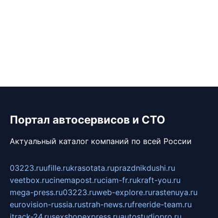
Портал автосервисов и СТО
Актуальный каталог компаний по всей России
03223.ru
ufille.ru
krasotata.ru
prazdnikdushi.ru
veetbox.ru
cinemapost.ru
ciam-fr.ru
kraft-you.ru
mega-press.ru
03223.ru
web-explore.ru
rastenuya.ru
eurovision-russia.ru
strah-news.ru
freeride-team.ru
itrack-24.ru
sexshopexpress.ru
autostudiopro.ru