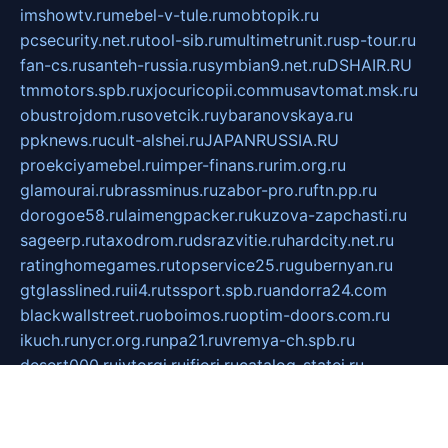
imshowtv.ru
mebel-v-tule.ru
mobtopik.ru
pcsecurity.net.ru
tool-sib.ru
multimetrunit.ru
sp-tour.ru
fan-cs.ru
santeh-russia.ru
symbian9.net.ru
DSHAIR.RU
tmmotors.spb.ru
xjocuricopii.com
musavtomat.msk.ru
obustrojdom.ru
sovetcik.ru
ybaranovskaya.ru
ppknews.ru
cult-alshei.ru
JAPANRUSSIA.RU
proekciyamebel.ru
imper-finans.ru
rim.org.ru
glamourai.ru
brassminus.ru
zabor-pro.ru
ftn.pp.ru
dorogoe58.ru
laimengpacker.ru
kuzova-zapchasti.ru
sageerp.ru
taxodrom.ru
dsrazvitie.ru
hardcity.net.ru
ratinghomegames.ru
topservice25.ru
gubernyan.ru
gtglasslined.ru
ii4.ru
tssport.spb.ru
andorra24.com
blackwallstreet.ru
oboimos.ru
optim-doors.com.ru
ikuch.ru
nycr.org.ru
npa21.ru
vremya-ch.spb.ru
desert000.ru
ivtorgi.ru
ifiori.ru
catalog-statei.ru
dcv.org.ru
spetsmaster174.ru
ipkameryhiseeu.ru
dum26.ru
ruspol.spb.ru
fr-opendp.ru
kam-solnyshko.ru
cheyenne-arapaho.ru
sevzapmetal.spb.ru