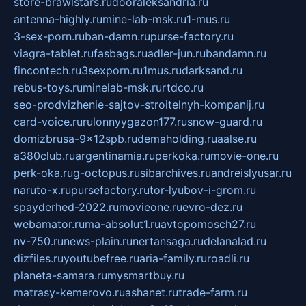
store-brawlstars.ru
dooraleksandria.ru
antenna-highly.ru
mine-lab-msk.ru
1-mus.ru
3-sex-porn.ru
ban-damn.ru
purse-factory.ru
viagra-tablet.ru
fasbags.ru
adler-jun.ru
bandamn.ru
fincontech.ru
3sexporn.ru
1mus.ru
darksand.ru
rebus-toys.ru
minelab-msk.ru
rtdco.ru
seo-prodvizhenie-sajtov-stroitelnyh-kompanij.ru
card-voice.ru
rulonnyygazon177.ru
snow-guard.ru
domizbrusa-9x12spb.ru
demaholding.ru
aalse.ru
a380club.ru
argentinamia.ru
perkoka.ru
movie-one.ru
perk-oka.ru
g-octopus.ru
sibarchives.ru
andreislyusar.ru
naruto-x.ru
pursefactory.ru
tor-lyubov-i-grom.ru
spayderhed-2022.ru
movieone.ru
evro-dez.ru
webamator.ru
ma-absolut1.ru
avtopomosch27.ru
nv-750.ru
news-plain.ru
nertansaga.ru
delanalad.ru
dizfiles.ru
youtubefree.ru
aria-family.ru
roadli.ru
planeta-samara.ru
mysmartbuy.ru
matrasy-kemerovo.ru
ashanet.ru
trade-farm.ru