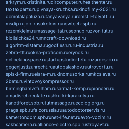
arkrym.ru
kristinita.ru
dircomputer.ru
healthenter.ru
textexperts.ru
pivnaya-kruzhka.ru
kinofilmy-2021.ru
demolalapaluza.ru
tanyavanya.ru
remstir-tolyatti.ru
msdip.ru
jdol.ru
sokolovr.ru
newtech-spb.ru
rezemkleim.ru
massage-tai.ru
seonub.ru
zvonitut.ru
biolisichka24.ru
mncraft-download.ru
algoritm-sistema.ru
godflesh.ru
ru-industria.ru
zebra-tlt.ru
okna-proficom.ru
erynok.ru
onlinekinospace.ru
startupstudio-fefu.ru
zarges-ru.ru
gegenjustizunrecht.ru
autobalashov.ru
utrovortu.ru
spiski-firm.ru
elara-m.ru
kinomusorka.ru
mkcslava.ru
2bets.ru
vintovoykompressor.ru
birminghamvsfulham.ru
sarmat-komp.ru
pioneeri.ru
amadis-chocolate.ru
shkurki-karakulya.ru
kanotiforet.spb.ru
tutmassage.ru
ecolog.org.ru
praga.spb.ru
falcorussia.ru
autodoctorservis.ru
kamertondom.spb.ru
net-life.net.ru
avto-vozim.ru
sakhcamera.ru
alliance-electro.spb.ru
stroyavt.ru