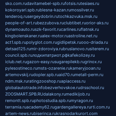
sko.com.ru
davitamebel-spb.ru
fotsis.ru
tesiaes.ru
kokoroyari.spb.ru
blesna-kazan.ru
mossilver.ru
lenderoq.ru
sergeydobrin.ru
tochkazvuka.msk.ru
people-of-art.ru
bezzubova.ru
clubtibet.ru
orior-aks.ru
dynamoauto.ru
szk-favorit.ru
carlines.ru
flatnsk.ru
kingbolenskaner.ru
alex-motor.ru
astroline.net.ru
act1.spb.ru
polyglot.com.ru
gidlipetsk.ru
ooo-driada.ru
detsad125.ru
mir-zdoroviya.ru
bruslanovo.ru
siterem.ru
council.spb.ru
лодкипатриот.рф
kafekolizey.ru
iclub.net.ru
gazon-easy.ru
sugarepilekb.ru
grinox.ru
pylesostineco.ru
msts-ozarenie.ru
kameryjooan.ru
artemovskij.ru
dopler.spb.ru
aid70.ru
metall-perm.ru
ndm.msk.ru
ratingzooshop.ru
apiaccess.ru
globalautotrade.info
bezverhovskoe.ru
drsschool.ru
ZOOSMART.SPB.RU
dalakony.ru
medikijob.ru
remontt.spb.ru
photostudia.spb.ru
myragon.ru
terramia.ru
academy62.ru
gardengallereya.ru
rti.com.ru
artem-news.ru
biserinca.ru
krasnodarkurort.com