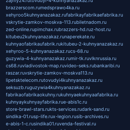
zajmy24.ru
tovudyi-4-kuhnyanazakaz.ru
brazzerscom.ru
medsprawo4ka.ru
xehyroo5kuhnyanazakaz.ru
fabrikayfabrikaefabrika.ru
vskrytie-zamkov-moskva-113.ru
biletnadom.ru
zed-online.ru
pimchax.ru
brazzers-hd.ru
z-host.ru
kitubeu2kuhnyanazakaz.ru
naperekate.ru
kuhnyaofabrikaufabrik.ru
kitubeu-2-kuhnyanazakaz.ru
xehyroo-5-kuhnyanazakaz.ru
cs-68.ru
guzywia-4-kuhnyanazakaz.ru
mir-tk.ru
vlknrussia.ru
cs68.ru
vladivostok-map.ru
video-seks.ru
bankaribi.ru
raszar.ru
vskrytie-zamkov-moskva113.ru
lipetsktelecom.ru
tovudyi4kuhnyanazakaz.ru
seksuzb.ru
guzywia4kuhnyanazakaz.ru
fabrikaofabrikaokuhny.ru
kuhnyaekuhnyaafabrika.ru
kuhnyaykuhnyayfabrika.ru
e-abis1c.ru
store-brawl-stars.ru
kts-services.ru
dark-sand.ru
sindika-01.ru
sp-life.ru
x-legion.ru
sib-archives.ru
e-abis-1-c.ru
sindika01.ru
venda-festival.ru