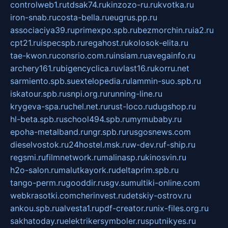
controlweb1.ru
tdsak74.ru
kinzozo-ru.ru
kvotka.ru
iron-snab.ru
costa-bella.ru
eugrus.pp.ru
associaciya39.ru
primexpo.spb.ru
bezmorchin.ru
ia2.ru
cpt21.ru
ispecspb.ru
regahost.ru
kolosok-elita.ru
tae-kwon.ru
consrio.com.ru
insiam.ru
avegainfo.ru
archery161.ru
bigencyclica.ru
vlast16.ru
korru.net
sarmiento.spb.su
extelopedia.ru
lammin-suo.spb.ru
iskatour.spb.ru
snpi.org.ru
running-line.ru
krygeva-spa.ru
chel.net.ru
rust-loco.ru
dugshop.ru
hl-beta.spb.ru
school494.spb.ru
mymubaby.ru
epoha-metalband.ru
ngr.spb.ru
rusgosnews.com
dieselvostok.ru
24hostel.msk.ru
w-dev.ru
f-ship.ru
regsmi.ru
filmnetwork.ru
malinasp.ru
kinosvin.ru
h2o-salon.ru
malutkayork.ru
deltaprim.spb.ru
tango-perm.ru
gooddir.ru
sgv.su
multiki-online.com
webkrasotki.com
cherinvest.ru
detskiy-ostrov.ru
ankou.spb.ru
alvesta1.ru
pdf-creator.ru
nix-files.org.ru
sakhatoday.ru
elektrikersymboler.ru
sputnikyes.ru