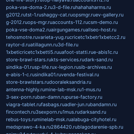
poka-vse-doma-2.ru
3-d-file.ru
hahahaharms.ru
g2012.ru
tst-1.ru
shaggy-cat.ru
opsmgr.ru
ev-gallery.ru
g-2012.ru
ops-mgr.ru
accounts-112.ru
csm-demo.ru
poka-vse-doma2.ru
airgungames.ru
allseo-host.ru
tehosmotre.ru
varieta-yug.ru
cricetc1xbetr1xbetcc2.ru
raytor-d.ru
atillagunn.ru
3d-file.ru
1xbeticricetc1xbetti5.ru
uafoot-statti.ru
e-abis1c.ru
store-brawl-stars.ru
kts-services.ru
dark-sand.ru
sindika-01.ru
sp-life.ru
x-legion.ru
sib-archives.ru
e-abis-1-c.ru
sindika01.ru
venda-festival.ru
store-brawlstars.ru
dooraleksandria.ru
antenna-highly.ru
mine-lab-msk.ru
1-mus.ru
3-sex-porn.ru
ban-damn.ru
purse-factory.ru
viagra-tablet.ru
fasbags.ru
adler-jun.ru
bandamn.ru
fincontech.ru
3sexporn.ru
1mus.ru
darksand.ru
rebus-toys.ru
minelab-msk.ru
alabuga-cityhotel.ru
medsprawo-4-ka.ru
2864420.ru
blagodarenie-spb.ru