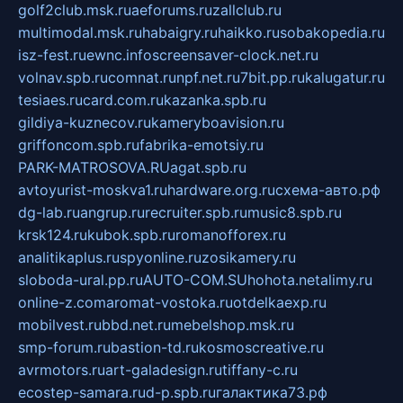
golf2club.msk.ru
aeforums.ru
zallclub.ru
multimodal.msk.ru
habaigry.ru
haikko.ru
sobakopedia.ru
isz-fest.ru
ewnc.info
screensaver-clock.net.ru
volnav.spb.ru
comnat.ru
npf.net.ru
7bit.pp.ru
kalugatur.ru
tesiaes.ru
card.com.ru
kazanka.spb.ru
gildiya-kuznecov.ru
kameryboavision.ru
griffoncom.spb.ru
fabrika-emotsiy.ru
PARK-MATROSOVA.RU
agat.spb.ru
avtoyurist-moskva1.ru
hardware.org.ru
схема-авто.рф
dg-lab.ru
angrup.ru
recruiter.spb.ru
music8.spb.ru
krsk124.ru
kubok.spb.ru
romanofforex.ru
analitikaplus.ru
spyonline.ru
zosikamery.ru
sloboda-ural.pp.ru
AUTO-COM.SU
hohota.net
alimy.ru
online-z.com
aromat-vostoka.ru
otdelkaexp.ru
mobilvest.ru
bbd.net.ru
mebelshop.msk.ru
smp-forum.ru
bastion-td.ru
kosmoscreative.ru
avrmotors.ru
art-galadesign.ru
tiffany-c.ru
ecostep-samara.ru
d-p.spb.ru
галактика73.рф