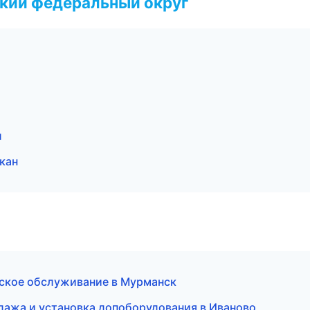
ский федеральный округ
л
кан
еское обслуживание в Мурманск
дажа и установка допоборудования в Иваново