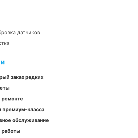
ибровка датчиков
стка
ми
рый заказ редких
меты
и ремонте
м премиум-класса
вное обслуживание
е работы