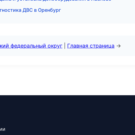
агностика ДВС в Оренбург
ский федеральный округ
|
Главная страница
→
сии