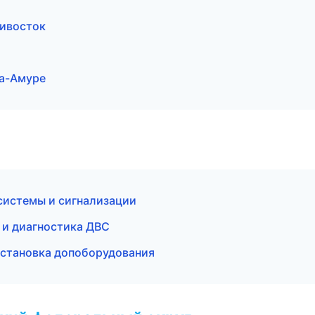
дивосток
на-Амуре
системы и сигнализации
т и диагностика ДВС
установка допоборудования