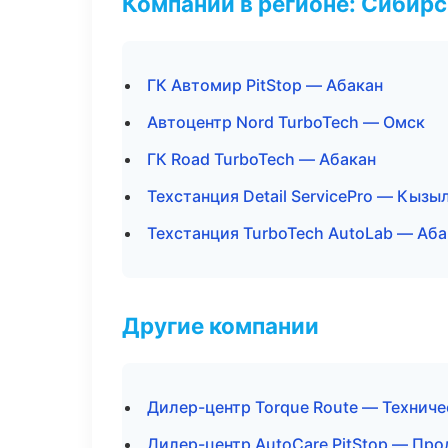
Компании в регионе: Сибир
ГК Автомир PitStop — Абакан
Автоцентр Nord TurboTech — Омск
ГК Road TurboTech — Абакан
Техстанция Detail ServicePro — Кызы
Техстанция TurboTech AutoLab — Аба
Другие компании
Дилер-центр Torque Route — Технич
Дилер-центр AutoCare PitStop — Про