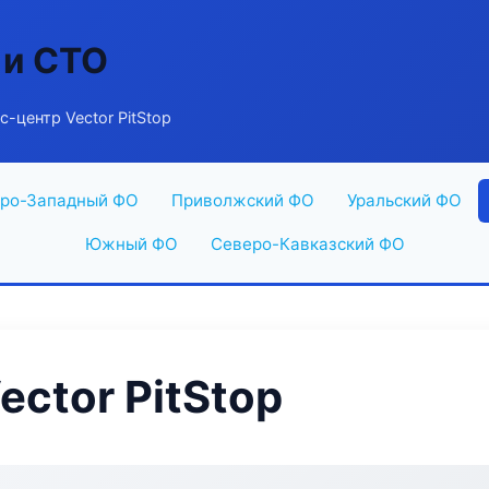
 и СТО
-центр Vector PitStop
ро-Западный ФО
Приволжский ФО
Уральский ФО
Южный ФО
Северо-Кавказский ФО
ctor PitStop