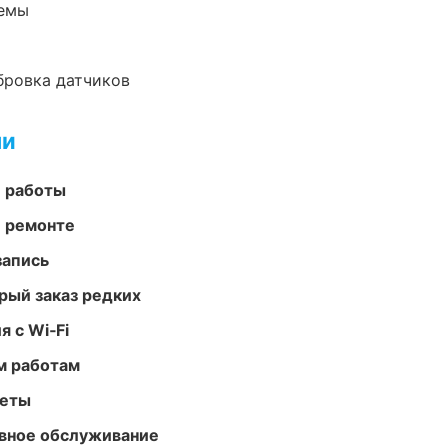
темы
ибровка датчиков
ми
е работы
и ремонте
запись
рый заказ редких
 с Wi‑Fi
м работам
меты
вное обслуживание