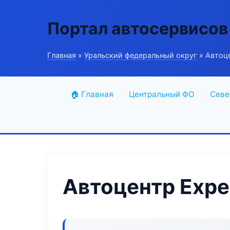
Портал автосервисов
Главная
»
Уральский федеральный округ
» Автоце
🏠 Главная
Центральный ФО
Севе
Автоцентр Expe