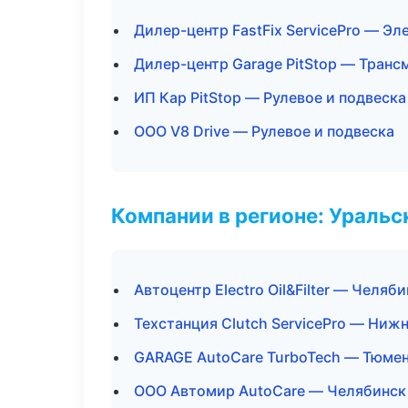
Дилер-центр FastFix ServicePro — Эл
Дилер-центр Garage PitStop — Транс
ИП Кар PitStop — Рулевое и подвеска
ООО V8 Drive — Рулевое и подвеска
Компании в регионе: Ураль
Автоцентр Electro Oil&Filter — Челяб
Техстанция Clutch ServicePro — Ниж
GARAGE AutoCare TurboTech — Тюме
ООО Автомир AutoCare — Челябинск