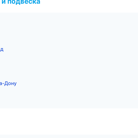
 и подвеска
од
на-Дону