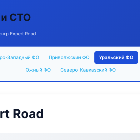
 и СТО
нтр Expert Road
ро-Западный ФО
Приволжский ФО
Уральский ФО
Южный ФО
Северо-Кавказский ФО
rt Road