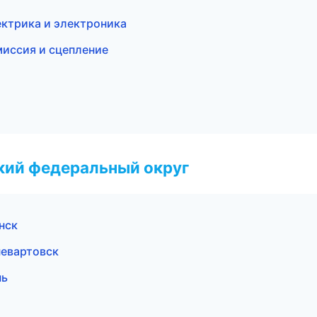
ектрика и электроника
миссия и сцепление
ский федеральный округ
инск
невартовск
нь