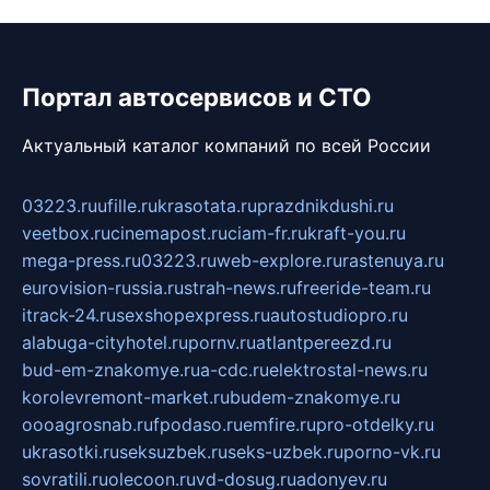
Портал автосервисов и СТО
Актуальный каталог компаний по всей России
03223.ru
ufille.ru
krasotata.ru
prazdnikdushi.ru
veetbox.ru
cinemapost.ru
ciam-fr.ru
kraft-you.ru
mega-press.ru
03223.ru
web-explore.ru
rastenuya.ru
eurovision-russia.ru
strah-news.ru
freeride-team.ru
itrack-24.ru
sexshopexpress.ru
autostudiopro.ru
alabuga-cityhotel.ru
pornv.ru
atlantpereezd.ru
bud-em-znakomye.ru
a-cdc.ru
elektrostal-news.ru
korolevremont-market.ru
budem-znakomye.ru
oooagrosnab.ru
fpodaso.ru
emfire.ru
pro-otdelky.ru
ukrasotki.ru
seksuzbek.ru
seks-uzbek.ru
porno-vk.ru
sovratili.ru
olecoon.ru
vd-dosug.ru
adonyev.ru