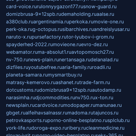
card-voice.ru
rulonnyygazon177.ru
snow-guard.ru
domizbrusa-9x12spb.ru
demaholding.ru
aalse.ru
a380club.ru
argentinamia.ru
perkoka.ru
movie-one.ru
perk-oka.ru
g-octopus.ru
sibarchives.ru
andreislyusar.ru
naruto-x.ru
pursefactory.ru
tor-lyubov-i-grom.ru
spayderhed-2022.ru
movieone.ru
evro-dez.ru
webamator.ru
ma-absolut1.ru
avtopomosch27.ru
nv-750.ru
news-plain.ru
nertansaga.ru
delanalad.ru
dizfiles.ru
youtubefree.ru
aria-family.ru
roadli.ru
planeta-samara.ru
mysmartbuy.ru
matrasy-kemerovo.ru
ashanet.ru
trade-farm.ru
dotcustoms.ru
domizbrusa9x12spb.ru
autodamp.ru
narasimha.ru
djcommodities.ru
nv750.ru
x-ton.ru
newsplain.ru
cardvoice.ru
modopaper.ru
manunae.ru
gbget.ru
alfeihavsalnassr.ru
madoma.ru
tajuncos.ru
petrovkasports.ru
porno-online-besplatno.ru
splclub.ru
york-life.ru
doroga-expo.ru
ribery.ru
cleanmedicine.ru
slovar-ivrit.ru
porno-video-besplatno.ru
seks-365.ru