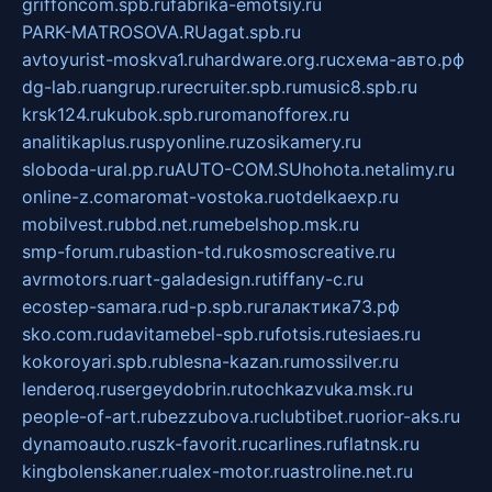
griffoncom.spb.ru
fabrika-emotsiy.ru
PARK-MATROSOVA.RU
agat.spb.ru
avtoyurist-moskva1.ru
hardware.org.ru
схема-авто.рф
dg-lab.ru
angrup.ru
recruiter.spb.ru
music8.spb.ru
krsk124.ru
kubok.spb.ru
romanofforex.ru
analitikaplus.ru
spyonline.ru
zosikamery.ru
sloboda-ural.pp.ru
AUTO-COM.SU
hohota.net
alimy.ru
online-z.com
aromat-vostoka.ru
otdelkaexp.ru
mobilvest.ru
bbd.net.ru
mebelshop.msk.ru
smp-forum.ru
bastion-td.ru
kosmoscreative.ru
avrmotors.ru
art-galadesign.ru
tiffany-c.ru
ecostep-samara.ru
d-p.spb.ru
галактика73.рф
sko.com.ru
davitamebel-spb.ru
fotsis.ru
tesiaes.ru
kokoroyari.spb.ru
blesna-kazan.ru
mossilver.ru
lenderoq.ru
sergeydobrin.ru
tochkazvuka.msk.ru
people-of-art.ru
bezzubova.ru
clubtibet.ru
orior-aks.ru
dynamoauto.ru
szk-favorit.ru
carlines.ru
flatnsk.ru
kingbolenskaner.ru
alex-motor.ru
astroline.net.ru