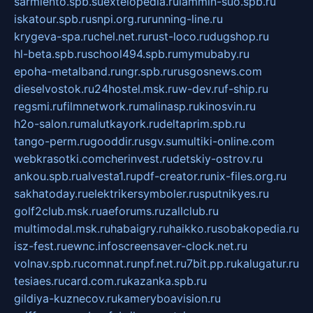
sarmiento.spb.su
extelopedia.ru
lammin-suo.spb.ru
iskatour.spb.ru
snpi.org.ru
running-line.ru
krygeva-spa.ru
chel.net.ru
rust-loco.ru
dugshop.ru
hl-beta.spb.ru
school494.spb.ru
mymubaby.ru
epoha-metalband.ru
ngr.spb.ru
rusgosnews.com
dieselvostok.ru
24hostel.msk.ru
w-dev.ru
f-ship.ru
regsmi.ru
filmnetwork.ru
malinasp.ru
kinosvin.ru
h2o-salon.ru
malutkayork.ru
deltaprim.spb.ru
tango-perm.ru
gooddir.ru
sgv.su
multiki-online.com
webkrasotki.com
cherinvest.ru
detskiy-ostrov.ru
ankou.spb.ru
alvesta1.ru
pdf-creator.ru
nix-files.org.ru
sakhatoday.ru
elektrikersymboler.ru
sputnikyes.ru
golf2club.msk.ru
aeforums.ru
zallclub.ru
multimodal.msk.ru
habaigry.ru
haikko.ru
sobakopedia.ru
isz-fest.ru
ewnc.info
screensaver-clock.net.ru
volnav.spb.ru
comnat.ru
npf.net.ru
7bit.pp.ru
kalugatur.ru
tesiaes.ru
card.com.ru
kazanka.spb.ru
gildiya-kuznecov.ru
kameryboavision.ru