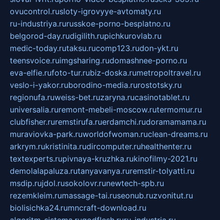
ovucontrol.ru
sloty-igrovyye-avtomaty.ru
ru-industriya.ru
russkoe-porno-besplatno.ru
belgorod-day.ru
digilith.ru
pichkurovlab.ru
medic-today.ru
taksu.ru
comp123.ru
don-ykt.ru
teensvoice.ru
imgsharing.ru
domashnee-porno.ru
eva-elfie.ru
foto-tur.ru
biz-doska.ru
metropoltravel.ru
veslo-i-yakor.ru
borodino-media.ru
rostotsky.ru
regionufa.ru
weiss-bet.ru
zaryna.ru
casinotablet.ru
universalia.ru
remont-mebeli-moscow.ru
termomur.ru
clubfisher.ru
remstirufa.ru
erdamchi.ru
doramamama.ru
muraviovka-park.ru
worldofwoman.ru
clean-dreams.ru
arkrym.ru
kristinita.ru
dircomputer.ru
healthenter.ru
textexperts.ru
pivnaya-kruzhka.ru
kinofilmy-2021.ru
demolalapaluza.ru
tanyavanya.ru
remstir-tolyatti.ru
msdip.ru
jdol.ru
sokolovr.ru
newtech-spb.ru
rezemkleim.ru
massage-tai.ru
seonub.ru
zvonitut.ru
biolisichka24.ru
mncraft-download.ru