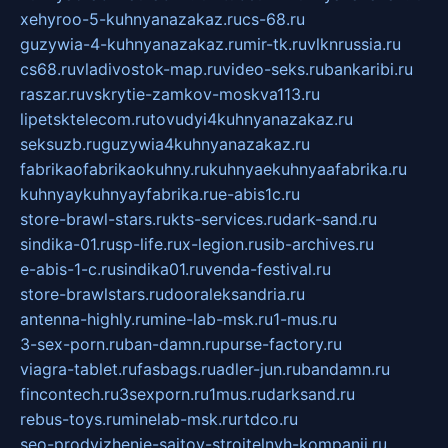
xehyroo-5-kuhnyanazakaz.ru
cs-68.ru
guzywia-4-kuhnyanazakaz.ru
mir-tk.ru
vlknrussia.ru
cs68.ru
vladivostok-map.ru
video-seks.ru
bankaribi.ru
raszar.ru
vskrytie-zamkov-moskva113.ru
lipetsktelecom.ru
tovudyi4kuhnyanazakaz.ru
seksuzb.ru
guzywia4kuhnyanazakaz.ru
fabrikaofabrikaokuhny.ru
kuhnyaekuhnyaafabrika.ru
kuhnyaykuhnyayfabrika.ru
e-abis1c.ru
store-brawl-stars.ru
kts-services.ru
dark-sand.ru
sindika-01.ru
sp-life.ru
x-legion.ru
sib-archives.ru
e-abis-1-c.ru
sindika01.ru
venda-festival.ru
store-brawlstars.ru
dooraleksandria.ru
antenna-highly.ru
mine-lab-msk.ru
1-mus.ru
3-sex-porn.ru
ban-damn.ru
purse-factory.ru
viagra-tablet.ru
fasbags.ru
adler-jun.ru
bandamn.ru
fincontech.ru
3sexporn.ru
1mus.ru
darksand.ru
rebus-toys.ru
minelab-msk.ru
rtdco.ru
seo-prodvizhenie-sajtov-stroitelnyh-kompanij.ru