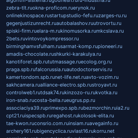
algoritm-sistema.ru
godflesh.ru
ru-industria.ru
zebra-tlt.ru
okna-proficom.ru
erynok.ru
onlinekinospace.ru
startupstudio-fefu.ru
zarges-ru.ru
gegenjustizunrecht.ru
autobalashov.ru
utrovortu.ru
spiski-firm.ru
elara-m.ru
kinomusorka.ru
mkcslava.ru
2bets.ru
vintovoykompressor.ru
birminghamvsfulham.ru
sarmat-komp.ru
pioneeri.ru
amadis-chocolate.ru
shkurki-karakulya.ru
kanotiforet.spb.ru
tutmassage.ru
ecolog.org.ru
praga.spb.ru
falcorussia.ru
autodoctorservis.ru
kamertondom.spb.ru
net-life.net.ru
avto-vozim.ru
sakhcamera.ru
alliance-electro.spb.ru
stroyavt.ru
controlweb1.ru
tdsak74.ru
kinzozo-ru.ru
kvotka.ru
iron-snab.ru
costa-bella.ru
eugrus.pp.ru
associaciya39.ru
primexpo.spb.ru
bezmorchin.ru
ia2.ru
cpt21.ru
ispecspb.ru
regahost.ru
kolosok-elita.ru
tae-kwon.ru
consrio.com.ru
insiam.ru
avegainfo.ru
archery161.ru
bigencyclica.ru
vlast16.ru
korru.net