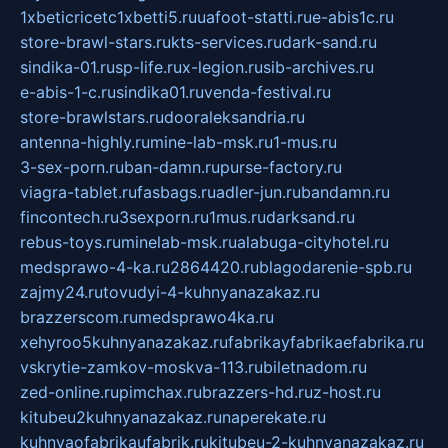
1xbeticricetc1xbetti5.ru
uafoot-statti.ru
e-abis1c.ru
store-brawl-stars.ru
kts-services.ru
dark-sand.ru
sindika-01.ru
sp-life.ru
x-legion.ru
sib-archives.ru
e-abis-1-c.ru
sindika01.ru
venda-festival.ru
store-brawlstars.ru
dooraleksandria.ru
antenna-highly.ru
mine-lab-msk.ru
1-mus.ru
3-sex-porn.ru
ban-damn.ru
purse-factory.ru
viagra-tablet.ru
fasbags.ru
adler-jun.ru
bandamn.ru
fincontech.ru
3sexporn.ru
1mus.ru
darksand.ru
rebus-toys.ru
minelab-msk.ru
alabuga-cityhotel.ru
medsprawo-4-ka.ru
2864420.ru
blagodarenie-spb.ru
zajmy24.ru
tovudyi-4-kuhnyanazakaz.ru
brazzerscom.ru
medsprawo4ka.ru
xehyroo5kuhnyanazakaz.ru
fabrikayfabrikaefabrika.ru
vskrytie-zamkov-moskva-113.ru
biletnadom.ru
zed-online.ru
pimchax.ru
brazzers-hd.ru
z-host.ru
kitubeu2kuhnyanazakaz.ru
naperekate.ru
kuhnyaofabrikaufabrik.ru
kitubeu-2-kuhnyanazakaz.ru