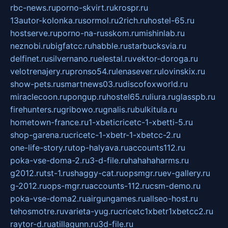
rbc-news.ru
porno-skvirt.ru
krospr.ru
13autor-kolonka.ru
sormol.ru
2rich.ru
hostel-65.ru
hostserve.ru
porno-na-russkom.ru
mishinlab.ru
neznobi.ru
bigfatcc.ru
habble.ru
starbucksvia.ru
delfinet.ru
silvernano.ru
elestal.ru
vektor-doroga.ru
velotrenajery.ru
pronso54.ru
lenasever.ru
lovinskix.ru
show-pets.ru
smartnews03.ru
discofoxworld.ru
miraclecoon.ru
pongup.ru
hostel65.ru
liura.ru
glasspb.ru
firehunters.ru
gribowo.ru
gnalis.ru
bulkitula.ru
hometown-france.ru
1-xbeticricetc-1-xbetti-5.ru
shop-garena.ru
cricetc-1-xbetr-1-xbetcc-2.ru
one-life-story.ru
top-halyava.ru
accounts112.ru
poka-vse-doma-2.ru
3-d-file.ru
hahahaharms.ru
g2012.ru
tst-1.ru
shaggy-cat.ru
opsmgr.ru
ev-gallery.ru
g-2012.ru
ops-mgr.ru
accounts-112.ru
csm-demo.ru
poka-vse-doma2.ru
airgungames.ru
allseo-host.ru
tehosmotre.ru
varieta-yug.ru
cricetc1xbetr1xbetcc2.ru
raytor-d.ru
atillagunn.ru
3d-file.ru