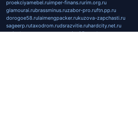
proekciyamebel.ru
imper-finans.ru
rim.org.ru
glamourai.ru
brassminus.ru
zabor-pro.ru
ftn.pp.ru
dorogoe58.ru
laimengpacker.ru
kuzova-zapchasti.ru
sageerp.ru
taxodrom.ru
dsrazvitie.ru
hardcity.net.ru
ratinghomegames.ru
topservice25.ru
gubernyan.ru
gtglasslined.ru
ii4.ru
tssport.spb.ru
andorra24.com
blackwallstreet.ru
oboimos.ru
optim-doors.com.ru
ikuch.ru
nycr.org.ru
npa21.ru
vremya-ch.spb.ru
desert000.ru
ivtorgi.ru
ifiori.ru
catalog-statei.ru
dcv.org.ru
spetsmaster174.ru
ipkameryhiseeu.ru
dum26.ru
ruspol.spb.ru
fr-opendp.ru
kam-solnyshko.ru
cheyenne-arapaho.ru
sevzapmetal.spb.ru
ted-lapidus.spb.ru
parasite-eliminator.ru
sigma-complete.ru
modernworld.ru
dama-moda.ru
eholot-group.ru
sk-nvkz.ru
DRONGOLD.RU
democratia2.ru
i-farmer.ru
mass-sport.org
jablonex.spb.ru
bookmess.ru
linkword.ru
refineua.com.ru
cs-spec.net.ru
altay-mebel.ru