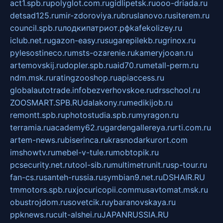
act1.spb.ru
polyglot.com.ru
gidlipetsk.ru
ooo-driada.ru
detsad125.ru
mir-zdoroviya.ru
bruslanovo.ru
siterem.ru
council.spb.ru
лодкипатриот.рф
kafekolizey.ru
iclub.net.ru
gazon-easy.ru
sugarepilekb.ru
grinox.ru
pylesostineco.ru
msts-ozarenie.ru
kameryjooan.ru
artemovskij.ru
dopler.spb.ru
aid70.ru
metall-perm.ru
ndm.msk.ru
ratingzooshop.ru
apiaccess.ru
globalautotrade.info
bezverhovskoe.ru
drsschool.ru
ZOOSMART.SPB.RU
dalakony.ru
medikijob.ru
remontt.spb.ru
photostudia.spb.ru
myragon.ru
terramia.ru
academy62.ru
gardengallereya.ru
rti.com.ru
artem-news.ru
biserinca.ru
krasnodarkurort.com
imshowtv.ru
mebel-v-tule.ru
mobtopik.ru
pcsecurity.net.ru
tool-sib.ru
multimetrunit.ru
sp-tour.ru
fan-cs.ru
santeh-russia.ru
symbian9.net.ru
DSHAIR.RU
tmmotors.spb.ru
xjocuricopii.com
musavtomat.msk.ru
obustrojdom.ru
sovetcik.ru
ybaranovskaya.ru
ppknews.ru
cult-alshei.ru
JAPANRUSSIA.RU