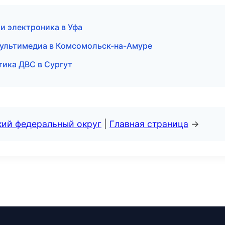
и электроника в Уфа
 мультимедиа в Комсомольск-на-Амуре
стика ДВС в Сургут
кий федеральный округ
|
Главная страница
→