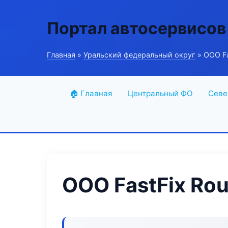
Портал автосервисов
Главная
»
Уральский федеральный округ
» ООО Fa
🏠 Главная
Центральный ФО
Севе
ООО FastFix Rou