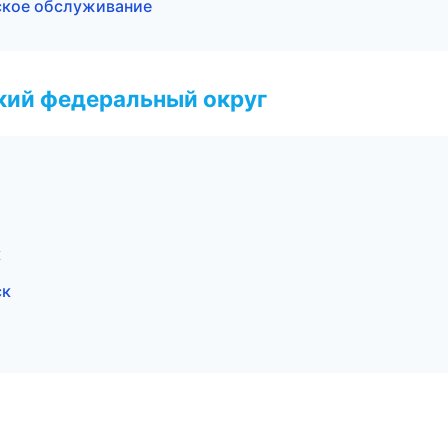
еское обслуживание
ский федеральный округ
к
ск