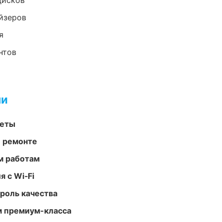
дисков
йзеров
я
нтов
ми
меты
и ремонте
м работам
 с Wi‑Fi
роль качества
м премиум-класса