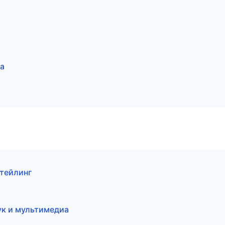
а
етейлинг
ук и мультимедиа