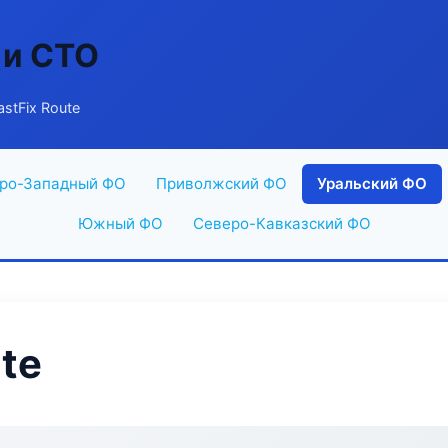
 и СТО
stFix Route
ро-Западный ФО
Приволжский ФО
Уральский ФО
Южный ФО
Северо-Кавказский ФО
te