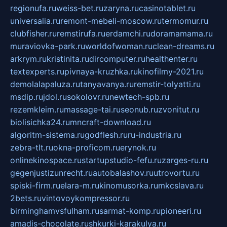
regionufa.ru
weiss-bet.ru
zaryna.ru
casinotablet.ru
universalia.ru
remont-mebeli-moscow.ru
termomur.ru
clubfisher.ru
remstirufa.ru
erdamchi.ru
doramamama.ru
muraviovka-park.ru
worldofwoman.ru
clean-dreams.ru
arkrym.ru
kristinita.ru
dircomputer.ru
healthenter.ru
textexperts.ru
pivnaya-kruzhka.ru
kinofilmy-2021.ru
demolalapaluza.ru
tanyavanya.ru
remstir-tolyatti.ru
msdip.ru
jdol.ru
sokolovr.ru
newtech-spb.ru
rezemkleim.ru
massage-tai.ru
seonub.ru
zvonitut.ru
biolisichka24.ru
mncraft-download.ru
algoritm-sistema.ru
godflesh.ru
ru-industria.ru
zebra-tlt.ru
okna-proficom.ru
erynok.ru
onlinekinospace.ru
startupstudio-fefu.ru
zarges-ru.ru
gegenjustizunrecht.ru
autobalashov.ru
utrovortu.ru
spiski-firm.ru
elara-m.ru
kinomusorka.ru
mkcslava.ru
2bets.ru
vintovoykompressor.ru
birminghamvsfulham.ru
sarmat-komp.ru
pioneeri.ru
amadis-chocolate.ru
shkurki-karakulya.ru