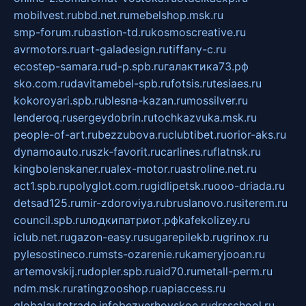
mobilvest.ru
bbd.net.ru
mebelshop.msk.ru
smp-forum.ru
bastion-td.ru
kosmoscreative.ru
avrmotors.ru
art-galadesign.ru
tiffany-c.ru
ecostep-samara.ru
d-p.spb.ru
галактика73.рф
sko.com.ru
davitamebel-spb.ru
fotsis.ru
tesiaes.ru
kokoroyari.spb.ru
blesna-kazan.ru
mossilver.ru
lenderoq.ru
sergeydobrin.ru
tochkazvuka.msk.ru
people-of-art.ru
bezzubova.ru
clubtibet.ru
orior-aks.ru
dynamoauto.ru
szk-favorit.ru
carlines.ru
flatnsk.ru
kingbolenskaner.ru
alex-motor.ru
astroline.net.ru
act1.spb.ru
polyglot.com.ru
gidlipetsk.ru
ooo-driada.ru
detsad125.ru
mir-zdoroviya.ru
bruslanovo.ru
siterem.ru
council.spb.ru
лодкипатриот.рф
kafekolizey.ru
iclub.net.ru
gazon-easy.ru
sugarepilekb.ru
grinox.ru
pylesostineco.ru
msts-ozarenie.ru
kameryjooan.ru
artemovskij.ru
dopler.spb.ru
aid70.ru
metall-perm.ru
ndm.msk.ru
ratingzooshop.ru
apiaccess.ru
globalautotrade.info
bezverhovskoe.ru
drsschool.ru