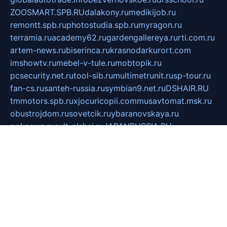
ZOOSMART.SPB.RU
dalakony.ru
medikijob.ru
remontt.spb.ru
photostudia.spb.ru
myragon.ru
terramia.ru
academy62.ru
gardengallereya.ru
rti.com.ru
artem-news.ru
biserinca.ru
krasnodarkurort.com
imshowtv.ru
mebel-v-tule.ru
mobtopik.ru
pcsecurity.net.ru
tool-sib.ru
multimetrunit.ru
sp-tour.ru
fan-cs.ru
santeh-russia.ru
symbian9.net.ru
DSHAIR.RU
tmmotors.spb.ru
xjocuricopii.com
musavtomat.msk.ru
obustrojdom.ru
sovetcik.ru
ybaranovskaya.ru
ppknews.ru
cult-alshei.ru
JAPANRUSSIA.RU
proekciyamebel.ru
imper-finans.ru
rim.org.ru
glamourai.ru
brassminus.ru
zabor-pro.ru
ftn.pp.ru
dorogoe58.ru
laimengpacker.ru
kuzova-zapchasti.ru
sageerp.ru
taxodrom.ru
dsrazvitie.ru
hardcity.net.ru
ratinghomegames.ru
topservice25.ru
gubernyan.ru
gtglasslined.ru
ii4.ru
tssport.spb.ru
andorra24.com
blackwallstreet.ru
oboimos.ru
optim-doors.com.ru