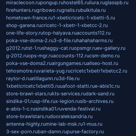
miraclecoon.ru
pongup.ru
hostel65.ru
liura.ru
glasspb.ru
firehunters.ru
gribowo.ru
gnalis.ru
bulkitula.ru
hometown-france.ru
1-xbeticricetc-1-xbetti-5.ru
shop-garena.ru
cricetc-1-xbetr-1-xbetcc-2.ru
one-life-story.ru
top-halyava.ru
accounts112.ru
poka-vse-doma-2.ru
3-d-file.ru
hahahaharms.ru
g2012.ru
tst-1.ru
shaggy-cat.ru
opsmgr.ru
ev-gallery.ru
g-2012.ru
ops-mgr.ru
accounts-112.ru
csm-demo.ru
poka-vse-doma2.ru
airgungames.ru
allseo-host.ru
tehosmotre.ru
varieta-yug.ru
cricetc1xbetr1xbetcc2.ru
raytor-d.ru
atillagunn.ru
3d-file.ru
1xbeticricetc1xbetti5.ru
uafoot-statti.ru
e-abis1c.ru
store-brawl-stars.ru
kts-services.ru
dark-sand.ru
sindika-01.ru
sp-life.ru
x-legion.ru
sib-archives.ru
e-abis-1-c.ru
sindika01.ru
venda-festival.ru
store-brawlstars.ru
dooraleksandria.ru
antenna-highly.ru
mine-lab-msk.ru
1-mus.ru
3-sex-porn.ru
ban-damn.ru
purse-factory.ru