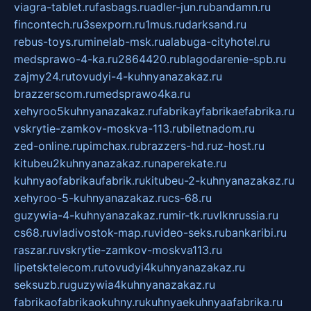
viagra-tablet.ru
fasbags.ru
adler-jun.ru
bandamn.ru
fincontech.ru
3sexporn.ru
1mus.ru
darksand.ru
rebus-toys.ru
minelab-msk.ru
alabuga-cityhotel.ru
medsprawo-4-ka.ru
2864420.ru
blagodarenie-spb.ru
zajmy24.ru
tovudyi-4-kuhnyanazakaz.ru
brazzerscom.ru
medsprawo4ka.ru
xehyroo5kuhnyanazakaz.ru
fabrikayfabrikaefabrika.ru
vskrytie-zamkov-moskva-113.ru
biletnadom.ru
zed-online.ru
pimchax.ru
brazzers-hd.ru
z-host.ru
kitubeu2kuhnyanazakaz.ru
naperekate.ru
kuhnyaofabrikaufabrik.ru
kitubeu-2-kuhnyanazakaz.ru
xehyroo-5-kuhnyanazakaz.ru
cs-68.ru
guzywia-4-kuhnyanazakaz.ru
mir-tk.ru
vlknrussia.ru
cs68.ru
vladivostok-map.ru
video-seks.ru
bankaribi.ru
raszar.ru
vskrytie-zamkov-moskva113.ru
lipetsktelecom.ru
tovudyi4kuhnyanazakaz.ru
seksuzb.ru
guzywia4kuhnyanazakaz.ru
fabrikaofabrikaokuhny.ru
kuhnyaekuhnyaafabrika.ru