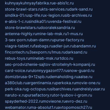
kuhnyaykuhnyayfabrika.ru
e-abis1c.ru
store-brawl-stars.ru
kts-services.ru
dark-sand.ru
sindika-01.ru
sp-life.ru
x-legion.ru
sib-archives.ru
e-abis-1-c.ru
sindika01.ru
venda-festival.ru
store-brawlstars.ru
dooraleksandria.ru
antenna-highly.ru
mine-lab-msk.ru
1-mus.ru
3-sex-porn.ru
ban-damn.ru
purse-factory.ru
viagra-tablet.ru
fasbags.ru
adler-jun.ru
bandamn.ru
fincontech.ru
3sexporn.ru
1mus.ru
darksand.ru
rebus-toys.ru
minelab-msk.ru
rtdco.ru
seo-prodvizhenie-sajtov-stroitelnyh-kompanij.ru
card-voice.ru
rulonnyygazon177.ru
snow-guard.ru
domizbrusa-9x12spb.ru
demaholding.ru
aalse.ru
a380club.ru
argentinamia.ru
perkoka.ru
movie-one.ru
perk-oka.ru
g-octopus.ru
sibarchives.ru
andreislyusar.ru
naruto-x.ru
pursefactory.ru
tor-lyubov-i-grom.ru
spayderhed-2022.ru
movieone.ru
evro-dez.ru
webamator.ru
ma-absolut1.ru
avtopomosch27.ru