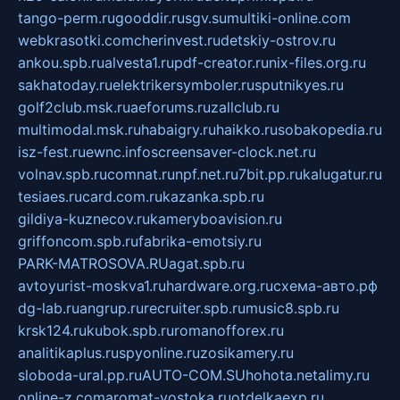
tango-perm.ru
gooddir.ru
sgv.su
multiki-online.com
webkrasotki.com
cherinvest.ru
detskiy-ostrov.ru
ankou.spb.ru
alvesta1.ru
pdf-creator.ru
nix-files.org.ru
sakhatoday.ru
elektrikersymboler.ru
sputnikyes.ru
golf2club.msk.ru
aeforums.ru
zallclub.ru
multimodal.msk.ru
habaigry.ru
haikko.ru
sobakopedia.ru
isz-fest.ru
ewnc.info
screensaver-clock.net.ru
volnav.spb.ru
comnat.ru
npf.net.ru
7bit.pp.ru
kalugatur.ru
tesiaes.ru
card.com.ru
kazanka.spb.ru
gildiya-kuznecov.ru
kameryboavision.ru
griffoncom.spb.ru
fabrika-emotsiy.ru
PARK-MATROSOVA.RU
agat.spb.ru
avtoyurist-moskva1.ru
hardware.org.ru
схема-авто.рф
dg-lab.ru
angrup.ru
recruiter.spb.ru
music8.spb.ru
krsk124.ru
kubok.spb.ru
romanofforex.ru
analitikaplus.ru
spyonline.ru
zosikamery.ru
sloboda-ural.pp.ru
AUTO-COM.SU
hohota.net
alimy.ru
online-z.com
aromat-vostoka.ru
otdelkaexp.ru