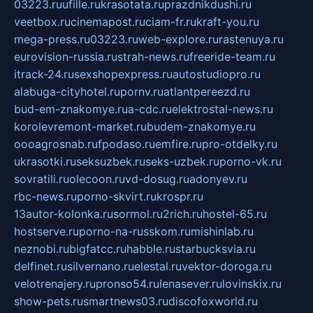
03223.ru
ufille.ru
krasotata.ru
prazdnikdushi.ru
veetbox.ru
cinemapost.ru
ciam-fr.ru
kraft-you.ru
mega-press.ru
03223.ru
web-explore.ru
rastenuya.ru
eurovision-russia.ru
strah-news.ru
freeride-team.ru
itrack-24.ru
sexshopexpress.ru
autostudiopro.ru
alabuga-cityhotel.ru
pornv.ru
atlantpereezd.ru
bud-em-znakomye.ru
a-cdc.ru
elektrostal-news.ru
korolevremont-market.ru
budem-znakomye.ru
oooagrosnab.ru
fpodaso.ru
emfire.ru
pro-otdelky.ru
ukrasotki.ru
seksuzbek.ru
seks-uzbek.ru
porno-vk.ru
sovratili.ru
olecoon.ru
vd-dosug.ru
adonyev.ru
rbc-news.ru
porno-skvirt.ru
krospr.ru
13autor-kolonka.ru
sormol.ru
2rich.ru
hostel-65.ru
hostserve.ru
porno-na-russkom.ru
mishinlab.ru
neznobi.ru
bigfatcc.ru
habble.ru
starbucksvia.ru
delfinet.ru
silvernano.ru
elestal.ru
vektor-doroga.ru
velotrenajery.ru
pronso54.ru
lenasever.ru
lovinskix.ru
show-pets.ru
smartnews03.ru
discofoxworld.ru