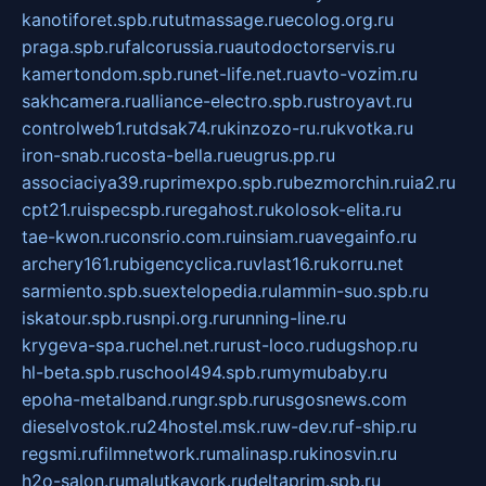
kanotiforet.spb.ru
tutmassage.ru
ecolog.org.ru
praga.spb.ru
falcorussia.ru
autodoctorservis.ru
kamertondom.spb.ru
net-life.net.ru
avto-vozim.ru
sakhcamera.ru
alliance-electro.spb.ru
stroyavt.ru
controlweb1.ru
tdsak74.ru
kinzozo-ru.ru
kvotka.ru
iron-snab.ru
costa-bella.ru
eugrus.pp.ru
associaciya39.ru
primexpo.spb.ru
bezmorchin.ru
ia2.ru
cpt21.ru
ispecspb.ru
regahost.ru
kolosok-elita.ru
tae-kwon.ru
consrio.com.ru
insiam.ru
avegainfo.ru
archery161.ru
bigencyclica.ru
vlast16.ru
korru.net
sarmiento.spb.su
extelopedia.ru
lammin-suo.spb.ru
iskatour.spb.ru
snpi.org.ru
running-line.ru
krygeva-spa.ru
chel.net.ru
rust-loco.ru
dugshop.ru
hl-beta.spb.ru
school494.spb.ru
mymubaby.ru
epoha-metalband.ru
ngr.spb.ru
rusgosnews.com
dieselvostok.ru
24hostel.msk.ru
w-dev.ru
f-ship.ru
regsmi.ru
filmnetwork.ru
malinasp.ru
kinosvin.ru
h2o-salon.ru
malutkayork.ru
deltaprim.spb.ru