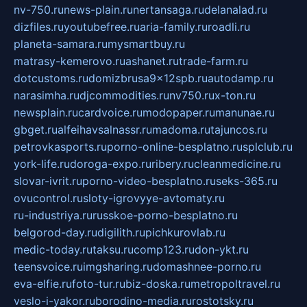
nv-750.ru
news-plain.ru
nertansaga.ru
delanalad.ru
dizfiles.ru
youtubefree.ru
aria-family.ru
roadli.ru
planeta-samara.ru
mysmartbuy.ru
matrasy-kemerovo.ru
ashanet.ru
trade-farm.ru
dotcustoms.ru
domizbrusa9x12spb.ru
autodamp.ru
narasimha.ru
djcommodities.ru
nv750.ru
x-ton.ru
newsplain.ru
cardvoice.ru
modopaper.ru
manunae.ru
gbget.ru
alfeihavsalnassr.ru
madoma.ru
tajuncos.ru
petrovkasports.ru
porno-online-besplatno.ru
splclub.ru
york-life.ru
doroga-expo.ru
ribery.ru
cleanmedicine.ru
slovar-ivrit.ru
porno-video-besplatno.ru
seks-365.ru
ovucontrol.ru
sloty-igrovyye-avtomaty.ru
ru-industriya.ru
russkoe-porno-besplatno.ru
belgorod-day.ru
digilith.ru
pichkurovlab.ru
medic-today.ru
taksu.ru
comp123.ru
don-ykt.ru
teensvoice.ru
imgsharing.ru
domashnee-porno.ru
eva-elfie.ru
foto-tur.ru
biz-doska.ru
metropoltravel.ru
veslo-i-yakor.ru
borodino-media.ru
rostotsky.ru