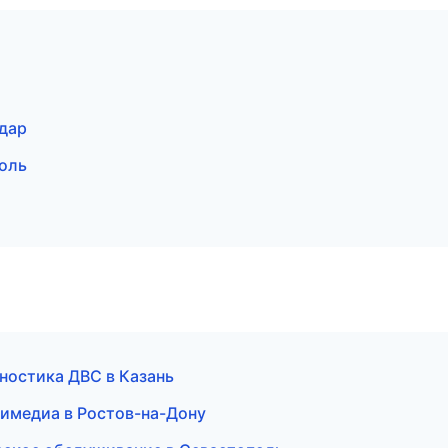
одар
оль
гностика ДВС в Казань
тимедиа в Ростов-на-Дону