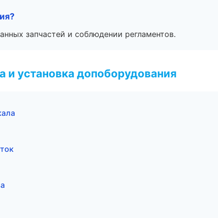
тия?
анных запчастей и соблюдении регламентов.
 и установка допоборудования
кала
сток
ва