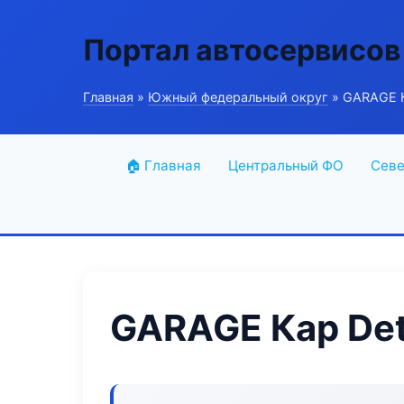
Портал автосервисов
Главная
»
Южный федеральный округ
» GARAGE К
🏠 Главная
Центральный ФО
Севе
GARAGE Кар Det