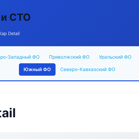
 и СТО
ар Detail
ро-Западный ФО
Приволжский ФО
Уральский ФО
Южный ФО
Северо-Кавказский ФО
ail