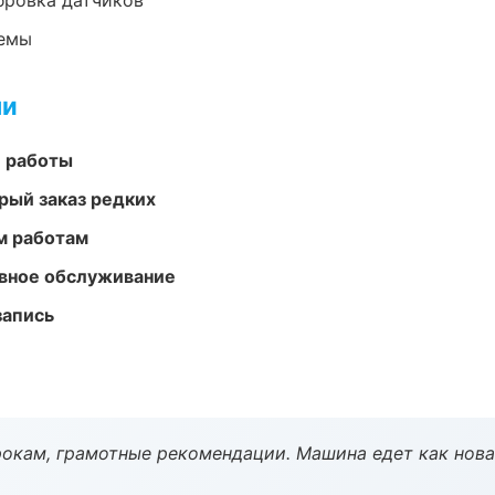
ибровка датчиков
темы
ми
е работы
рый заказ редких
м работам
вное обслуживание
запись
окам, грамотные рекомендации. Машина едет как нова