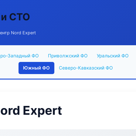
 и СТО
ентр Nord Expert
ро-Западный ФО
Приволжский ФО
Уральский ФО
Южный ФО
Северо-Кавказский ФО
ord Expert