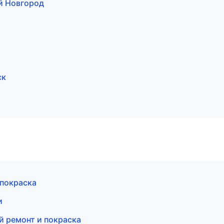
ий Новгород
ск
 покраска
и
й ремонт и покраска