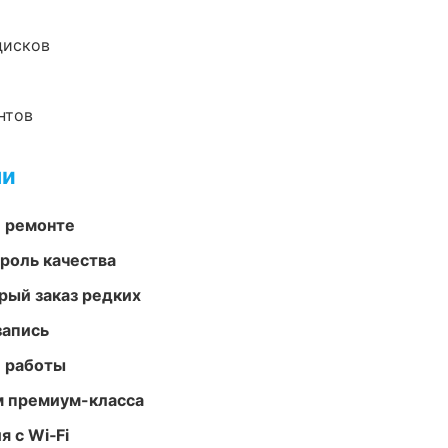
дисков
нтов
ми
и ремонте
роль качества
рый заказ редких
запись
е работы
м премиум-класса
 с Wi‑Fi