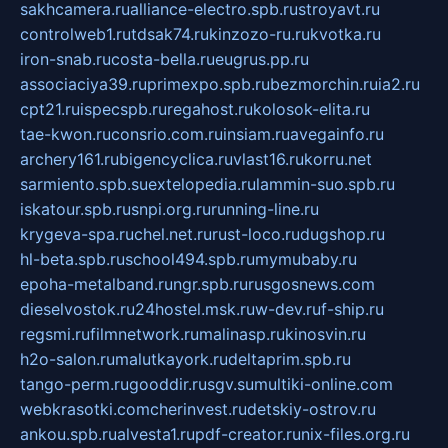
sakhcamera.ru
alliance-electro.spb.ru
stroyavt.ru
controlweb1.ru
tdsak74.ru
kinzozo-ru.ru
kvotka.ru
iron-snab.ru
costa-bella.ru
eugrus.pp.ru
associaciya39.ru
primexpo.spb.ru
bezmorchin.ru
ia2.ru
cpt21.ru
ispecspb.ru
regahost.ru
kolosok-elita.ru
tae-kwon.ru
consrio.com.ru
insiam.ru
avegainfo.ru
archery161.ru
bigencyclica.ru
vlast16.ru
korru.net
sarmiento.spb.su
extelopedia.ru
lammin-suo.spb.ru
iskatour.spb.ru
snpi.org.ru
running-line.ru
krygeva-spa.ru
chel.net.ru
rust-loco.ru
dugshop.ru
hl-beta.spb.ru
school494.spb.ru
mymubaby.ru
epoha-metalband.ru
ngr.spb.ru
rusgosnews.com
dieselvostok.ru
24hostel.msk.ru
w-dev.ru
f-ship.ru
regsmi.ru
filmnetwork.ru
malinasp.ru
kinosvin.ru
h2o-salon.ru
malutkayork.ru
deltaprim.spb.ru
tango-perm.ru
gooddir.ru
sgv.su
multiki-online.com
webkrasotki.com
cherinvest.ru
detskiy-ostrov.ru
ankou.spb.ru
alvesta1.ru
pdf-creator.ru
nix-files.org.ru