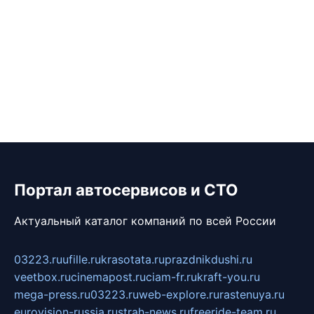
Портал автосервисов и СТО
Актуальный каталог компаний по всей России
03223.ru
ufille.ru
krasotata.ru
prazdnikdushi.ru
veetbox.ru
cinemapost.ru
ciam-fr.ru
kraft-you.ru
mega-press.ru
03223.ru
web-explore.ru
rastenuya.ru
eurovision-russia.ru
strah-news.ru
freeride-team.ru