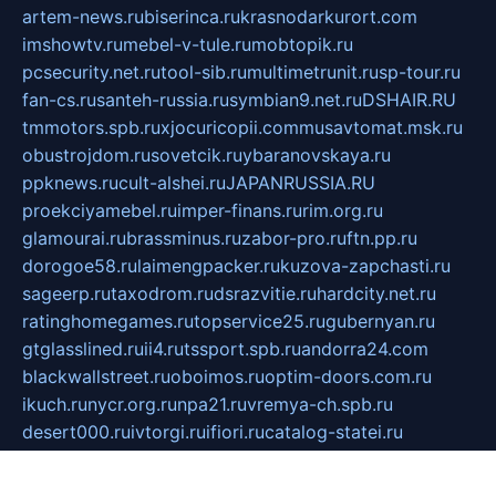
artem-news.ru
biserinca.ru
krasnodarkurort.com
imshowtv.ru
mebel-v-tule.ru
mobtopik.ru
pcsecurity.net.ru
tool-sib.ru
multimetrunit.ru
sp-tour.ru
fan-cs.ru
santeh-russia.ru
symbian9.net.ru
DSHAIR.RU
tmmotors.spb.ru
xjocuricopii.com
musavtomat.msk.ru
obustrojdom.ru
sovetcik.ru
ybaranovskaya.ru
ppknews.ru
cult-alshei.ru
JAPANRUSSIA.RU
proekciyamebel.ru
imper-finans.ru
rim.org.ru
glamourai.ru
brassminus.ru
zabor-pro.ru
ftn.pp.ru
dorogoe58.ru
laimengpacker.ru
kuzova-zapchasti.ru
sageerp.ru
taxodrom.ru
dsrazvitie.ru
hardcity.net.ru
ratinghomegames.ru
topservice25.ru
gubernyan.ru
gtglasslined.ru
ii4.ru
tssport.spb.ru
andorra24.com
blackwallstreet.ru
oboimos.ru
optim-doors.com.ru
ikuch.ru
nycr.org.ru
npa21.ru
vremya-ch.spb.ru
desert000.ru
ivtorgi.ru
ifiori.ru
catalog-statei.ru
dcv.org.ru
spetsmaster174.ru
ipkameryhiseeu.ru
dum26.ru
ruspol.spb.ru
fr-opendp.ru
kam-solnyshko.ru