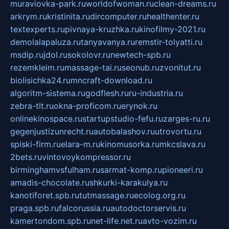
muraviovka-park.ru
worldofwoman.ru
clean-dreams.ru
arkrym.ru
kristinita.ru
dircomputer.ru
healthenter.ru
textexperts.ru
pivnaya-kruzhka.ru
kinofilmy-2021.ru
demolalapaluza.ru
tanyavanya.ru
remstir-tolyatti.ru
msdip.ru
jdol.ru
sokolovr.ru
newtech-spb.ru
rezemkleim.ru
massage-tai.ru
seonub.ru
zvonitut.ru
biolisichka24.ru
mncraft-download.ru
algoritm-sistema.ru
godflesh.ru
ru-industria.ru
zebra-tlt.ru
okna-proficom.ru
erynok.ru
onlinekinospace.ru
startupstudio-fefu.ru
zarges-ru.ru
gegenjustizunrecht.ru
autobalashov.ru
utrovortu.ru
spiski-firm.ru
elara-m.ru
kinomusorka.ru
mkcslava.ru
2bets.ru
vintovoykompressor.ru
birminghamvsfulham.ru
sarmat-komp.ru
pioneeri.ru
amadis-chocolate.ru
shkurki-karakulya.ru
kanotiforet.spb.ru
tutmassage.ru
ecolog.org.ru
praga.spb.ru
falcorussia.ru
autodoctorservis.ru
kamertondom.spb.ru
net-life.net.ru
avto-vozim.ru