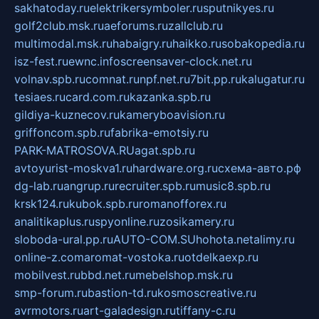
sakhatoday.ru
elektrikersymboler.ru
sputnikyes.ru
golf2club.msk.ru
aeforums.ru
zallclub.ru
multimodal.msk.ru
habaigry.ru
haikko.ru
sobakopedia.ru
isz-fest.ru
ewnc.info
screensaver-clock.net.ru
volnav.spb.ru
comnat.ru
npf.net.ru
7bit.pp.ru
kalugatur.ru
tesiaes.ru
card.com.ru
kazanka.spb.ru
gildiya-kuznecov.ru
kameryboavision.ru
griffoncom.spb.ru
fabrika-emotsiy.ru
PARK-MATROSOVA.RU
agat.spb.ru
avtoyurist-moskva1.ru
hardware.org.ru
схема-авто.рф
dg-lab.ru
angrup.ru
recruiter.spb.ru
music8.spb.ru
krsk124.ru
kubok.spb.ru
romanofforex.ru
analitikaplus.ru
spyonline.ru
zosikamery.ru
sloboda-ural.pp.ru
AUTO-COM.SU
hohota.net
alimy.ru
online-z.com
aromat-vostoka.ru
otdelkaexp.ru
mobilvest.ru
bbd.net.ru
mebelshop.msk.ru
smp-forum.ru
bastion-td.ru
kosmoscreative.ru
avrmotors.ru
art-galadesign.ru
tiffany-c.ru