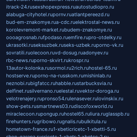
itrack-24.ru
sexshopexpress.ru
autostudiopro.ru
alabuga-cityhotel.ru
pornv.ru
atlantpereezd.ru
bud-em-znakomye.ru
a-cdc.ru
elektrostal-news.ru
korolevremont-market.ru
budem-znakomye.ru
oooagrosnab.ru
fpodaso.ru
emfire.ru
pro-otdelky.ru
ukrasotki.ru
seksuzbek.ru
seks-uzbek.ru
porno-vk.ru
sovratili.ru
olecoon.ru
vd-dosug.ru
adonyev.ru
rbc-news.ru
porno-skvirt.ru
krospr.ru
13autor-kolonka.ru
sormol.ru
2rich.ru
hostel-65.ru
hostserve.ru
porno-na-russkom.ru
mishinlab.ru
neznobi.ru
bigfatcc.ru
habble.ru
starbucksvia.ru
delfinet.ru
silvernano.ru
elestal.ru
vektor-doroga.ru
velotrenajery.ru
pronso54.ru
lenasever.ru
lovinskix.ru
show-pets.ru
smartnews03.ru
discofoxworld.ru
miraclecoon.ru
pongup.ru
hostel65.ru
liura.ru
glasspb.ru
firehunters.ru
gribowo.ru
gnalis.ru
bulkitula.ru
hometown-france.ru
1-xbeticricetc-1-xbetti-5.ru
shop-garena.ru
cricetc-1-xbetr-1-xbetcc-2.ru