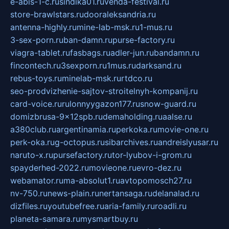
e-abis-1-c.ru
sindika01.ru
venda-festival.ru
store-brawlstars.ru
dooraleksandria.ru
antenna-highly.ru
mine-lab-msk.ru
1-mus.ru
3-sex-porn.ru
ban-damn.ru
purse-factory.ru
viagra-tablet.ru
fasbags.ru
adler-jun.ru
bandamn.ru
fincontech.ru
3sexporn.ru
1mus.ru
darksand.ru
rebus-toys.ru
minelab-msk.ru
rtdco.ru
seo-prodvizhenie-sajtov-stroitelnyh-kompanij.ru
card-voice.ru
rulonnyygazon177.ru
snow-guard.ru
domizbrusa-9x12spb.ru
demaholding.ru
aalse.ru
a380club.ru
argentinamia.ru
perkoka.ru
movie-one.ru
perk-oka.ru
g-octopus.ru
sibarchives.ru
andreislyusar.ru
naruto-x.ru
pursefactory.ru
tor-lyubov-i-grom.ru
spayderhed-2022.ru
movieone.ru
evro-dez.ru
webamator.ru
ma-absolut1.ru
avtopomosch27.ru
nv-750.ru
news-plain.ru
nertansaga.ru
delanalad.ru
dizfiles.ru
youtubefree.ru
aria-family.ru
roadli.ru
planeta-samara.ru
mysmartbuy.ru