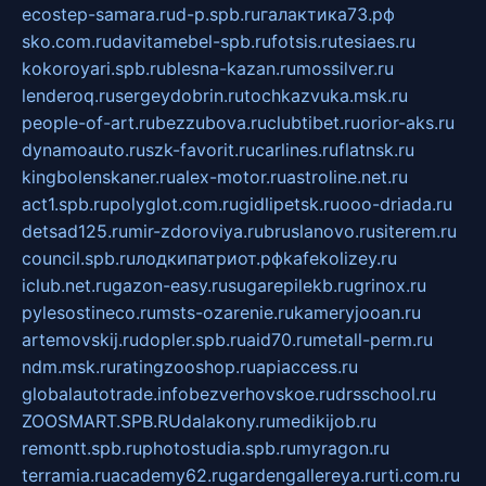
ecostep-samara.ru
d-p.spb.ru
галактика73.рф
sko.com.ru
davitamebel-spb.ru
fotsis.ru
tesiaes.ru
kokoroyari.spb.ru
blesna-kazan.ru
mossilver.ru
lenderoq.ru
sergeydobrin.ru
tochkazvuka.msk.ru
people-of-art.ru
bezzubova.ru
clubtibet.ru
orior-aks.ru
dynamoauto.ru
szk-favorit.ru
carlines.ru
flatnsk.ru
kingbolenskaner.ru
alex-motor.ru
astroline.net.ru
act1.spb.ru
polyglot.com.ru
gidlipetsk.ru
ooo-driada.ru
detsad125.ru
mir-zdoroviya.ru
bruslanovo.ru
siterem.ru
council.spb.ru
лодкипатриот.рф
kafekolizey.ru
iclub.net.ru
gazon-easy.ru
sugarepilekb.ru
grinox.ru
pylesostineco.ru
msts-ozarenie.ru
kameryjooan.ru
artemovskij.ru
dopler.spb.ru
aid70.ru
metall-perm.ru
ndm.msk.ru
ratingzooshop.ru
apiaccess.ru
globalautotrade.info
bezverhovskoe.ru
drsschool.ru
ZOOSMART.SPB.RU
dalakony.ru
medikijob.ru
remontt.spb.ru
photostudia.spb.ru
myragon.ru
terramia.ru
academy62.ru
gardengallereya.ru
rti.com.ru