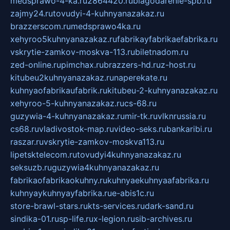
medsprawo-4-ka.ru
2864420.ru
blagodarenie-spb.ru
zajmy24.ru
tovudyi-4-kuhnyanazakaz.ru
brazzerscom.ru
medsprawo4ka.ru
xehyroo5kuhnyanazakaz.ru
fabrikayfabrikaefabrika.ru
vskrytie-zamkov-moskva-113.ru
biletnadom.ru
zed-online.ru
pimchax.ru
brazzers-hd.ru
z-host.ru
kitubeu2kuhnyanazakaz.ru
naperekate.ru
kuhnyaofabrikaufabrik.ru
kitubeu-2-kuhnyanazakaz.ru
xehyroo-5-kuhnyanazakaz.ru
cs-68.ru
guzywia-4-kuhnyanazakaz.ru
mir-tk.ru
vlknrussia.ru
cs68.ru
vladivostok-map.ru
video-seks.ru
bankaribi.ru
raszar.ru
vskrytie-zamkov-moskva113.ru
lipetsktelecom.ru
tovudyi4kuhnyanazakaz.ru
seksuzb.ru
guzywia4kuhnyanazakaz.ru
fabrikaofabrikaokuhny.ru
kuhnyaekuhnyaafabrika.ru
kuhnyaykuhnyayfabrika.ru
e-abis1c.ru
store-brawl-stars.ru
kts-services.ru
dark-sand.ru
sindika-01.ru
sp-life.ru
x-legion.ru
sib-archives.ru