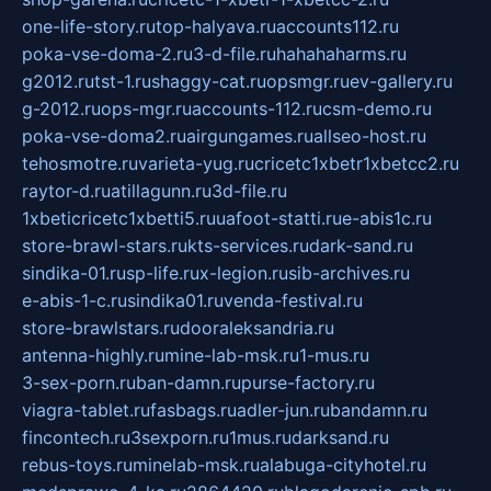
one-life-story.ru
top-halyava.ru
accounts112.ru
poka-vse-doma-2.ru
3-d-file.ru
hahahaharms.ru
g2012.ru
tst-1.ru
shaggy-cat.ru
opsmgr.ru
ev-gallery.ru
g-2012.ru
ops-mgr.ru
accounts-112.ru
csm-demo.ru
poka-vse-doma2.ru
airgungames.ru
allseo-host.ru
tehosmotre.ru
varieta-yug.ru
cricetc1xbetr1xbetcc2.ru
raytor-d.ru
atillagunn.ru
3d-file.ru
1xbeticricetc1xbetti5.ru
uafoot-statti.ru
e-abis1c.ru
store-brawl-stars.ru
kts-services.ru
dark-sand.ru
sindika-01.ru
sp-life.ru
x-legion.ru
sib-archives.ru
e-abis-1-c.ru
sindika01.ru
venda-festival.ru
store-brawlstars.ru
dooraleksandria.ru
antenna-highly.ru
mine-lab-msk.ru
1-mus.ru
3-sex-porn.ru
ban-damn.ru
purse-factory.ru
viagra-tablet.ru
fasbags.ru
adler-jun.ru
bandamn.ru
fincontech.ru
3sexporn.ru
1mus.ru
darksand.ru
rebus-toys.ru
minelab-msk.ru
alabuga-cityhotel.ru