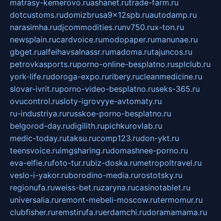
matrasy-kemerovo.ru
ashanet.ru
trade-farm.ru
dotcustoms.ru
domizbrusa9x12spb.ru
autodamp.ru
narasimha.ru
djcommodities.ru
nv750.ru
x-ton.ru
newsplain.ru
cardvoice.ru
modopaper.ru
manunae.ru
gbget.ru
alfeihavsalnassr.ru
madoma.ru
tajuncos.ru
petrovkasports.ru
porno-online-besplatno.ru
splclub.ru
york-life.ru
doroga-expo.ru
ribery.ru
cleanmedicine.ru
slovar-ivrit.ru
porno-video-besplatno.ru
seks-365.ru
ovucontrol.ru
sloty-igrovyye-avtomaty.ru
ru-industriya.ru
russkoe-porno-besplatno.ru
belgorod-day.ru
digilith.ru
pichkurovlab.ru
medic-today.ru
taksu.ru
comp123.ru
don-ykt.ru
teensvoice.ru
imgsharing.ru
domashnee-porno.ru
eva-elfie.ru
foto-tur.ru
biz-doska.ru
metropoltravel.ru
veslo-i-yakor.ru
borodino-media.ru
rostotsky.ru
regionufa.ru
weiss-bet.ru
zaryna.ru
casinotablet.ru
universalia.ru
remont-mebeli-moscow.ru
termomur.ru
clubfisher.ru
remstirufa.ru
erdamchi.ru
doramamama.ru