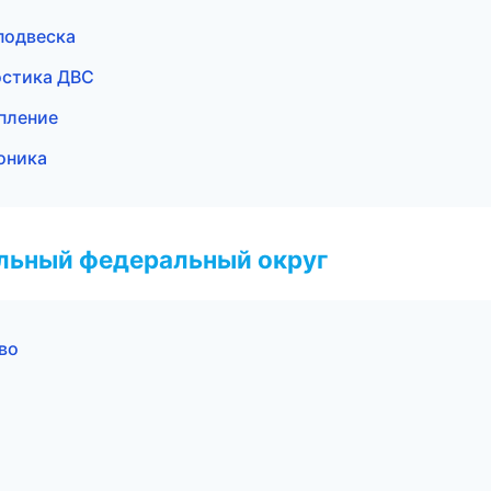
подвеска
остика ДВС
епление
оника
альный федеральный округ
во