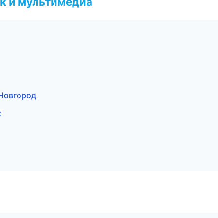
к и мультимедиа
 Новгород
к