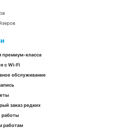
ов
йзеров
ми
м премиум-класса
 с Wi‑Fi
вное обслуживание
запись
меты
рый заказ редких
е работы
м работам