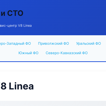
 и СТО
вис-центр V8 Linea
еро-Западный ФО
Приволжский ФО
Уральский ФО
Южный ФО
Северо-Кавказский ФО
8 Linea