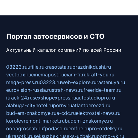
Портал автосервисов и СТО
Актуальный каталог компаний по всей России
03223.ru
ufille.ru
krasotata.ru
prazdnikdushi.ru
veetbox.ru
cinemapost.ru
ciam-fr.ru
kraft-you.ru
mega-press.ru
03223.ru
web-explore.ru
rastenuya.ru
eurovision-russia.ru
strah-news.ru
freeride-team.ru
itrack-24.ru
sexshopexpress.ru
autostudiopro.ru
alabuga-cityhotel.ru
pornv.ru
atlantpereezd.ru
bud-em-znakomye.ru
a-cdc.ru
elektrostal-news.ru
korolevremont-market.ru
budem-znakomye.ru
oooagrosnab.ru
fpodaso.ru
emfire.ru
pro-otdelky.ru
ukrasotki.ru
seksuzbek.ru
seks-uzbek.ru
porno-vk.ru