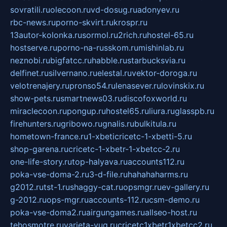
sovratili.ru
olecoon.ru
vd-dosug.ru
adonyev.ru
rbc-news.ru
porno-skvirt.ru
krospr.ru
13autor-kolonka.ru
sormol.ru
2rich.ru
hostel-65.ru
hostserve.ru
porno-na-russkom.ru
mishinlab.ru
neznobi.ru
bigfatcc.ru
habble.ru
starbucksvia.ru
delfinet.ru
silvernano.ru
elestal.ru
vektor-doroga.ru
velotrenajery.ru
pronso54.ru
lenasever.ru
lovinskix.ru
show-pets.ru
smartnews03.ru
discofoxworld.ru
miraclecoon.ru
pongup.ru
hostel65.ru
liura.ru
glasspb.ru
firehunters.ru
gribowo.ru
gnalis.ru
bulkitula.ru
hometown-france.ru
1-xbeticricetc-1-xbetti-5.ru
shop-garena.ru
cricetc-1-xbetr-1-xbetcc-2.ru
one-life-story.ru
top-halyava.ru
accounts112.ru
poka-vse-doma-2.ru
3-d-file.ru
hahahaharms.ru
g2012.ru
tst-1.ru
shaggy-cat.ru
opsmgr.ru
ev-gallery.ru
g-2012.ru
ops-mgr.ru
accounts-112.ru
csm-demo.ru
poka-vse-doma2.ru
airgungames.ru
allseo-host.ru
tehosmotre.ru
varieta-yug.ru
cricetc1xbetr1xbetcc2.ru