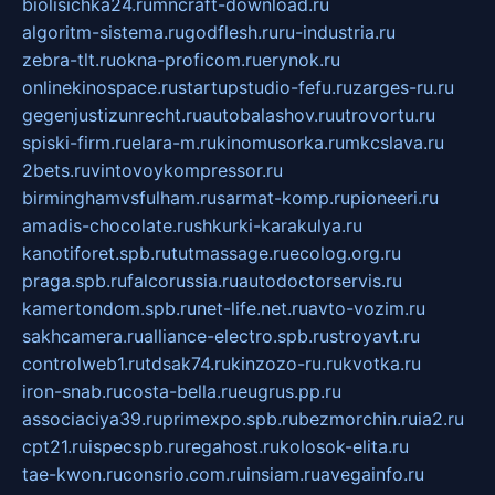
biolisichka24.ru
mncraft-download.ru
algoritm-sistema.ru
godflesh.ru
ru-industria.ru
zebra-tlt.ru
okna-proficom.ru
erynok.ru
onlinekinospace.ru
startupstudio-fefu.ru
zarges-ru.ru
gegenjustizunrecht.ru
autobalashov.ru
utrovortu.ru
spiski-firm.ru
elara-m.ru
kinomusorka.ru
mkcslava.ru
2bets.ru
vintovoykompressor.ru
birminghamvsfulham.ru
sarmat-komp.ru
pioneeri.ru
amadis-chocolate.ru
shkurki-karakulya.ru
kanotiforet.spb.ru
tutmassage.ru
ecolog.org.ru
praga.spb.ru
falcorussia.ru
autodoctorservis.ru
kamertondom.spb.ru
net-life.net.ru
avto-vozim.ru
sakhcamera.ru
alliance-electro.spb.ru
stroyavt.ru
controlweb1.ru
tdsak74.ru
kinzozo-ru.ru
kvotka.ru
iron-snab.ru
costa-bella.ru
eugrus.pp.ru
associaciya39.ru
primexpo.spb.ru
bezmorchin.ru
ia2.ru
cpt21.ru
ispecspb.ru
regahost.ru
kolosok-elita.ru
tae-kwon.ru
consrio.com.ru
insiam.ru
avegainfo.ru