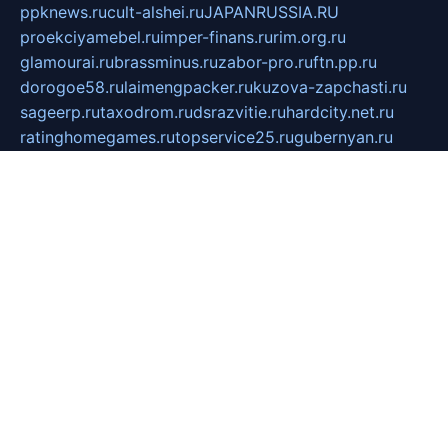
ppknews.ru
cult-alshei.ru
JAPANRUSSIA.RU
proekciyamebel.ru
imper-finans.ru
rim.org.ru
glamourai.ru
brassminus.ru
zabor-pro.ru
ftn.pp.ru
dorogoe58.ru
laimengpacker.ru
kuzova-zapchasti.ru
sageerp.ru
taxodrom.ru
dsrazvitie.ru
hardcity.net.ru
ratinghomegames.ru
topservice25.ru
gubernyan.ru
gtglasslined.ru
ii4.ru
tssport.spb.ru
andorra24.com
blackwallstreet.ru
oboimos.ru
optim-doors.com.ru
ikuch.ru
nycr.org.ru
npa21.ru
vremya-ch.spb.ru
desert000.ru
ivtorgi.ru
ifiori.ru
catalog-statei.ru
dcv.org.ru
spetsmaster174.ru
ipkameryhiseeu.ru
dum26.ru
ruspol.spb.ru
fr-opendp.ru
kam-solnyshko.ru
cheyenne-arapaho.ru
sevzapmetal.spb.ru
ted-lapidus.spb.ru
parasite-eliminator.ru
sigma-complete.ru
modernworld.ru
dama-moda.ru
eholot-group.ru
sk-nvkz.ru
DRONGOLD.RU
democratia2.ru
i-farmer.ru
mass-sport.org
jablonex.spb.ru
bookmess.ru
linkword.ru