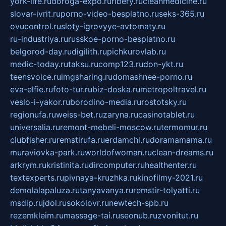
york-life.ru
doroga-expo.ru
ribery.ru
cleanmedicine.ru
slovar-ivrit.ru
porno-video-besplatno.ru
seks-365.ru
ovucontrol.ru
sloty-igrovyye-avtomaty.ru
ru-industriya.ru
russkoe-porno-besplatno.ru
belgorod-day.ru
digilith.ru
pichkurovlab.ru
medic-today.ru
taksu.ru
comp123.ru
don-ykt.ru
teensvoice.ru
imgsharing.ru
domashnee-porno.ru
eva-elfie.ru
foto-tur.ru
biz-doska.ru
metropoltravel.ru
veslo-i-yakor.ru
borodino-media.ru
rostotsky.ru
regionufa.ru
weiss-bet.ru
zaryna.ru
casinotablet.ru
universalia.ru
remont-mebeli-moscow.ru
termomur.ru
clubfisher.ru
remstirufa.ru
erdamchi.ru
doramamama.ru
muraviovka-park.ru
worldofwoman.ru
clean-dreams.ru
arkrym.ru
kristinita.ru
dircomputer.ru
healthenter.ru
textexperts.ru
pivnaya-kruzhka.ru
kinofilmy-2021.ru
demolalapaluza.ru
tanyavanya.ru
remstir-tolyatti.ru
msdip.ru
jdol.ru
sokolovr.ru
newtech-spb.ru
rezemkleim.ru
massage-tai.ru
seonub.ru
zvonitut.ru