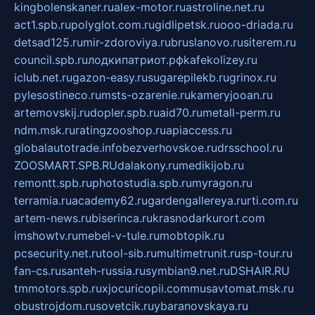
kingbolenskaner.ru
alex-motor.ru
astroline.net.ru
act1.spb.ru
polyglot.com.ru
gidlipetsk.ru
ooo-driada.ru
detsad125.ru
mir-zdoroviya.ru
bruslanovo.ru
siterem.ru
council.spb.ru
лодкипатриот.рф
kafekolizey.ru
iclub.net.ru
gazon-easy.ru
sugarepilekb.ru
grinox.ru
pylesostineco.ru
msts-ozarenie.ru
kameryjooan.ru
artemovskij.ru
dopler.spb.ru
aid70.ru
metall-perm.ru
ndm.msk.ru
ratingzooshop.ru
apiaccess.ru
globalautotrade.info
bezverhovskoe.ru
drsschool.ru
ZOOSMART.SPB.RU
dalakony.ru
medikijob.ru
remontt.spb.ru
photostudia.spb.ru
myragon.ru
terramia.ru
academy62.ru
gardengallereya.ru
rti.com.ru
artem-news.ru
biserinca.ru
krasnodarkurort.com
imshowtv.ru
mebel-v-tule.ru
mobtopik.ru
pcsecurity.net.ru
tool-sib.ru
multimetrunit.ru
sp-tour.ru
fan-cs.ru
santeh-russia.ru
symbian9.net.ru
DSHAIR.RU
tmmotors.spb.ru
xjocuricopii.com
musavtomat.msk.ru
obustrojdom.ru
sovetcik.ru
ybaranovskaya.ru