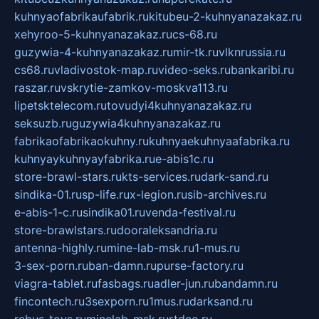
kuhnyaofabrikaufabrik.ru
kitubeu-2-kuhnyanazakaz.ru
xehyroo-5-kuhnyanazakaz.ru
cs-68.ru
guzywia-4-kuhnyanazakaz.ru
mir-tk.ru
vlknrussia.ru
cs68.ru
vladivostok-map.ru
video-seks.ru
bankaribi.ru
raszar.ru
vskrytie-zamkov-moskva113.ru
lipetsktelecom.ru
tovudyi4kuhnyanazakaz.ru
seksuzb.ru
guzywia4kuhnyanazakaz.ru
fabrikaofabrikaokuhny.ru
kuhnyaekuhnyaafabrika.ru
kuhnyaykuhnyayfabrika.ru
e-abis1c.ru
store-brawl-stars.ru
kts-services.ru
dark-sand.ru
sindika-01.ru
sp-life.ru
x-legion.ru
sib-archives.ru
e-abis-1-c.ru
sindika01.ru
venda-festival.ru
store-brawlstars.ru
dooraleksandria.ru
antenna-highly.ru
mine-lab-msk.ru
1-mus.ru
3-sex-porn.ru
ban-damn.ru
purse-factory.ru
viagra-tablet.ru
fasbags.ru
adler-jun.ru
bandamn.ru
fincontech.ru
3sexporn.ru
1mus.ru
darksand.ru
rebus-toys.ru
minelab-msk.ru
rtdco.ru