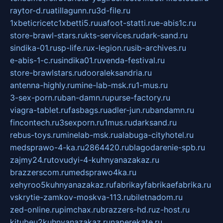
raytor-d.ru
atillagunn.ru
3d-file.ru
1xbeticricetc1xbetti5.ru
uafoot-statti.ru
e-abis1c.ru
store-brawl-stars.ru
kts-services.ru
dark-sand.ru
sindika-01.ru
sp-life.ru
x-legion.ru
sib-archives.ru
e-abis-1-c.ru
sindika01.ru
venda-festival.ru
store-brawlstars.ru
dooraleksandria.ru
antenna-highly.ru
mine-lab-msk.ru
1-mus.ru
3-sex-porn.ru
ban-damn.ru
purse-factory.ru
viagra-tablet.ru
fasbags.ru
adler-jun.ru
bandamn.ru
fincontech.ru
3sexporn.ru
1mus.ru
darksand.ru
rebus-toys.ru
minelab-msk.ru
alabuga-cityhotel.ru
medsprawo-4-ka.ru
2864420.ru
blagodarenie-spb.ru
zajmy24.ru
tovudyi-4-kuhnyanazakaz.ru
brazzerscom.ru
medsprawo4ka.ru
xehyroo5kuhnyanazakaz.ru
fabrikayfabrikaefabrika.ru
vskrytie-zamkov-moskva-113.ru
biletnadom.ru
zed-online.ru
pimchax.ru
brazzers-hd.ru
z-host.ru
kitubeu2kuhnyanazakaz.ru
naperekate.ru