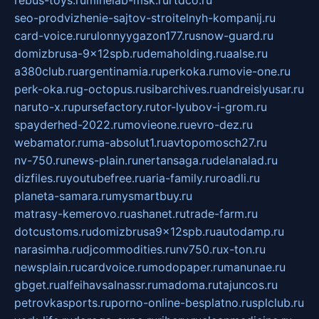
seo-prodvizhenie-sajtov-stroitelnyh-kompanij.ru
card-voice.ru
rulonnyygazon177.ru
snow-guard.ru
domizbrusa-9x12spb.ru
demaholding.ru
aalse.ru
a380club.ru
argentinamia.ru
perkoka.ru
movie-one.ru
perk-oka.ru
g-octopus.ru
sibarchives.ru
andreislyusar.ru
naruto-x.ru
pursefactory.ru
tor-lyubov-i-grom.ru
spayderhed-2022.ru
movieone.ru
evro-dez.ru
webamator.ru
ma-absolut1.ru
avtopomosch27.ru
nv-750.ru
news-plain.ru
nertansaga.ru
delanalad.ru
dizfiles.ru
youtubefree.ru
aria-family.ru
roadli.ru
planeta-samara.ru
mysmartbuy.ru
matrasy-kemerovo.ru
ashanet.ru
trade-farm.ru
dotcustoms.ru
domizbrusa9x12spb.ru
autodamp.ru
narasimha.ru
djcommodities.ru
nv750.ru
x-ton.ru
newsplain.ru
cardvoice.ru
modopaper.ru
manunae.ru
gbget.ru
alfeihavsalnassr.ru
madoma.ru
tajuncos.ru
petrovkasports.ru
porno-online-besplatno.ru
splclub.ru