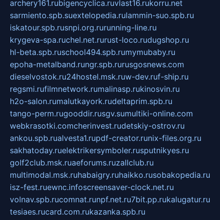
archery161.ru
bigencyclica.ru
vlast16.ru
korru.net
sarmiento.spb.su
extelopedia.ru
lammin-suo.spb.ru
iskatour.spb.ru
snpi.org.ru
running-line.ru
krygeva-spa.ru
chel.net.ru
rust-loco.ru
dugshop.ru
hl-beta.spb.ru
school494.spb.ru
mymubaby.ru
epoha-metalband.ru
ngr.spb.ru
rusgosnews.com
dieselvostok.ru
24hostel.msk.ru
w-dev.ru
f-ship.ru
regsmi.ru
filmnetwork.ru
malinasp.ru
kinosvin.ru
h2o-salon.ru
malutkayork.ru
deltaprim.spb.ru
tango-perm.ru
gooddir.ru
sgv.su
multiki-online.com
webkrasotki.com
cherinvest.ru
detskiy-ostrov.ru
ankou.spb.ru
alvesta1.ru
pdf-creator.ru
nix-files.org.ru
sakhatoday.ru
elektrikersymboler.ru
sputnikyes.ru
golf2club.msk.ru
aeforums.ru
zallclub.ru
multimodal.msk.ru
habaigry.ru
haikko.ru
sobakopedia.ru
isz-fest.ru
ewnc.info
screensaver-clock.net.ru
volnav.spb.ru
comnat.ru
npf.net.ru
7bit.pp.ru
kalugatur.ru
tesiaes.ru
card.com.ru
kazanka.spb.ru