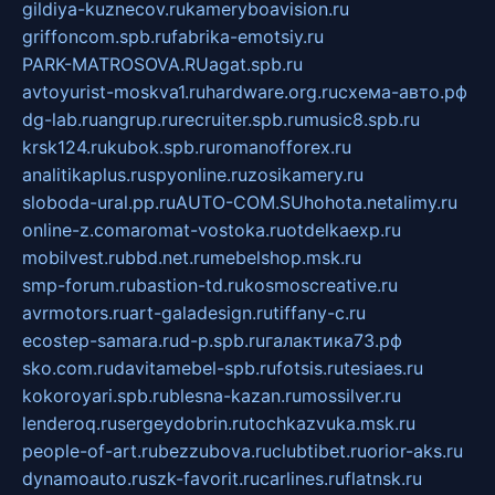
gildiya-kuznecov.ru
kameryboavision.ru
griffoncom.spb.ru
fabrika-emotsiy.ru
PARK-MATROSOVA.RU
agat.spb.ru
avtoyurist-moskva1.ru
hardware.org.ru
схема-авто.рф
dg-lab.ru
angrup.ru
recruiter.spb.ru
music8.spb.ru
krsk124.ru
kubok.spb.ru
romanofforex.ru
analitikaplus.ru
spyonline.ru
zosikamery.ru
sloboda-ural.pp.ru
AUTO-COM.SU
hohota.net
alimy.ru
online-z.com
aromat-vostoka.ru
otdelkaexp.ru
mobilvest.ru
bbd.net.ru
mebelshop.msk.ru
smp-forum.ru
bastion-td.ru
kosmoscreative.ru
avrmotors.ru
art-galadesign.ru
tiffany-c.ru
ecostep-samara.ru
d-p.spb.ru
галактика73.рф
sko.com.ru
davitamebel-spb.ru
fotsis.ru
tesiaes.ru
kokoroyari.spb.ru
blesna-kazan.ru
mossilver.ru
lenderoq.ru
sergeydobrin.ru
tochkazvuka.msk.ru
people-of-art.ru
bezzubova.ru
clubtibet.ru
orior-aks.ru
dynamoauto.ru
szk-favorit.ru
carlines.ru
flatnsk.ru