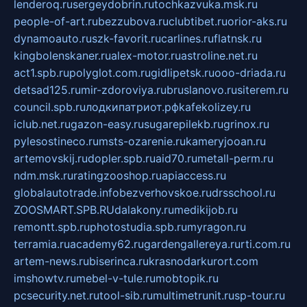
lenderoq.ru
sergeydobrin.ru
tochkazvuka.msk.ru
people-of-art.ru
bezzubova.ru
clubtibet.ru
orior-aks.ru
dynamoauto.ru
szk-favorit.ru
carlines.ru
flatnsk.ru
kingbolenskaner.ru
alex-motor.ru
astroline.net.ru
act1.spb.ru
polyglot.com.ru
gidlipetsk.ru
ooo-driada.ru
detsad125.ru
mir-zdoroviya.ru
bruslanovo.ru
siterem.ru
council.spb.ru
лодкипатриот.рф
kafekolizey.ru
iclub.net.ru
gazon-easy.ru
sugarepilekb.ru
grinox.ru
pylesostineco.ru
msts-ozarenie.ru
kameryjooan.ru
artemovskij.ru
dopler.spb.ru
aid70.ru
metall-perm.ru
ndm.msk.ru
ratingzooshop.ru
apiaccess.ru
globalautotrade.info
bezverhovskoe.ru
drsschool.ru
ZOOSMART.SPB.RU
dalakony.ru
medikijob.ru
remontt.spb.ru
photostudia.spb.ru
myragon.ru
terramia.ru
academy62.ru
gardengallereya.ru
rti.com.ru
artem-news.ru
biserinca.ru
krasnodarkurort.com
imshowtv.ru
mebel-v-tule.ru
mobtopik.ru
pcsecurity.net.ru
tool-sib.ru
multimetrunit.ru
sp-tour.ru