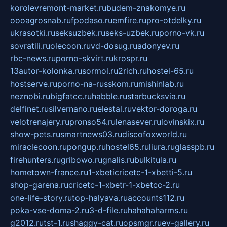
korolevremont-market.ru
budem-znakomye.ru
oooagrosnab.ru
fpodaso.ru
emfire.ru
pro-otdelky.ru
ukrasotki.ru
seksuzbek.ru
seks-uzbek.ru
porno-vk.ru
sovratili.ru
olecoon.ru
vd-dosug.ru
adonyev.ru
rbc-news.ru
porno-skvirt.ru
krospr.ru
13autor-kolonka.ru
sormol.ru
2rich.ru
hostel-65.ru
hostserve.ru
porno-na-russkom.ru
mishinlab.ru
neznobi.ru
bigfatcc.ru
habble.ru
starbucksvia.ru
delfinet.ru
silvernano.ru
elestal.ru
vektor-doroga.ru
velotrenajery.ru
pronso54.ru
lenasever.ru
lovinskix.ru
show-pets.ru
smartnews03.ru
discofoxworld.ru
miraclecoon.ru
pongup.ru
hostel65.ru
liura.ru
glasspb.ru
firehunters.ru
gribowo.ru
gnalis.ru
bulkitula.ru
hometown-france.ru
1-xbeticricetc-1-xbetti-5.ru
shop-garena.ru
cricetc-1-xbetr-1-xbetcc-2.ru
one-life-story.ru
top-halyava.ru
accounts112.ru
poka-vse-doma-2.ru
3-d-file.ru
hahahaharms.ru
g2012.ru
tst-1.ru
shaggy-cat.ru
opsmgr.ru
ev-gallery.ru