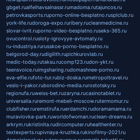
gbget.ru
alfeihavsalnassr.ru
madoma.ru
tajuncos.ru
petrovkasports.ru
porno-online-besplatno.ru
splclub.ru
york-life.ru
doroga-expo.ru
ribery.ru
cleanmedicine.ru
slovar-ivrit.ru
porno-video-besplatno.ru
seks-365.ru
ovucontrol.ru
sloty-igrovyye-avtomaty.ru
ru-industriya.ru
russkoe-porno-besplatno.ru
belgorod-day.ru
digilith.ru
pichkurovlab.ru
medic-today.ru
taksu.ru
comp123.ru
don-ykt.ru
teensvoice.ru
imgsharing.ru
domashnee-porno.ru
eva-elfie.ru
foto-tur.ru
biz-doska.ru
metropoltravel.ru
veslo-i-yakor.ru
borodino-media.ru
rostotsky.ru
regionufa.ru
weiss-bet.ru
zaryna.ru
casinotablet.ru
universalia.ru
remont-mebeli-moscow.ru
termomur.ru
clubfisher.ru
remstirufa.ru
erdamchi.ru
doramamama.ru
muraviovka-park.ru
worldofwoman.ru
clean-dreams.ru
arkrym.ru
kristinita.ru
dircomputer.ru
healthenter.ru
textexperts.ru
pivnaya-kruzhka.ru
kinofilmy-2021.ru