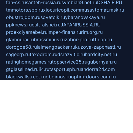
fan-cs.ru
santeh-russia.ru
symbian9.net.ru
DSHAIR.RU
tmmotors.spb.ru
xjocuricopii.com
musavtomat.msk.ru
obustrojdom.ru
sovetcik.ru
ybaranovskaya.ru
ppknews.ru
cult-alshei.ru
JAPANRUSSIA.RU
proekciyamebel.ru
imper-finans.ru
rim.org.ru
glamourai.ru
brassminus.ru
zabor-pro.ru
ftn.pp.ru
dorogoe58.ru
laimengpacker.ru
kuzova-zapchasti.ru
sageerp.ru
taxodrom.ru
dsrazvitie.ru
hardcity.net.ru
ratinghomegames.ru
topservice25.ru
gubernyan.ru
gtglasslined.ru
ii4.ru
tssport.spb.ru
andorra24.com
blackwallstreet.ru
oboimos.ru
optim-doors.com.ru
ikuch.ru
nycr.org.ru
npa21.ru
vremya-ch.spb.ru
desert000.ru
ivtorgi.ru
ifiori.ru
catalog-statei.ru
dcv.org.ru
spetsmaster174.ru
ipkameryhiseeu.ru
dum26.ru
ruspol.spb.ru
fr-opendp.ru
kam-solnyshko.ru
cheyenne-arapaho.ru
sevzapmetal.spb.ru
ted-lapidus.spb.ru
parasite-eliminator.ru
sigma-complete.ru
modernworld.ru
dama-moda.ru