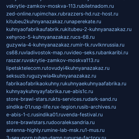
vskrytie-zamkov-moskva-113.ru
biletnadom.ru
zed-online.ru
pimchax.ru
brazzers-hd.ru
z-host.ru
kitubeu2kuhnyanazakaz.ru
naperekate.ru
kuhnyaofabrikaufabrik.ru
kitubeu-2-kuhnyanazakaz.ru
xehyroo-5-kuhnyanazakaz.ru
cs-68.ru
guzywia-4-kuhnyanazakaz.ru
mir-tk.ru
vlknrussia.ru
cs68.ru
vladivostok-map.ru
video-seks.ru
bankaribi.ru
raszar.ru
vskrytie-zamkov-moskva113.ru
lipetsktelecom.ru
tovudyi4kuhnyanazakaz.ru
seksuzb.ru
guzywia4kuhnyanazakaz.ru
fabrikaofabrikaokuhny.ru
kuhnyaekuhnyaafabrika.ru
kuhnyaykuhnyayfabrika.ru
e-abis1c.ru
store-brawl-stars.ru
kts-services.ru
dark-sand.ru
sindika-01.ru
sp-life.ru
x-legion.ru
sib-archives.ru
e-abis-1-c.ru
sindika01.ru
venda-festival.ru
store-brawlstars.ru
dooraleksandria.ru
antenna-highly.ru
mine-lab-msk.ru
1-mus.ru
3-sex-porn.ru
ban-damn.ru
purse-factory.ru