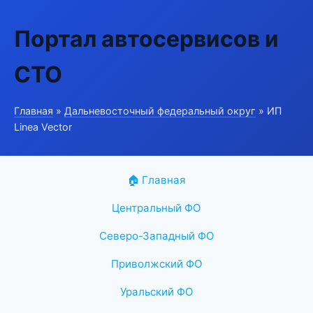
Портал автосервисов и
СТО
Главная
»
Дальневосточный федеральный округ
» ИП
Linea Vector
🏠 Главная
Центральный ФО
Северо-Западный ФО
Приволжский ФО
Уральский ФО