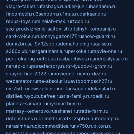
viagra-tablet.ru
fasbags.ru
adler-jun.ru
bandamn.ru
fincontech.ru
3sexporn.ru
1mus.ru
darksand.ru
rebus-toys.ru
minelab-msk.ru
rtdco.ru
seo-prodvizhenie-sajtov-stroitelnyh-kompanij.ru
card-voice.ru
rulonnyygazon177.ru
snow-guard.ru
domizbrusa-9x12spb.ru
demaholding.ru
aalse.ru
a380club.ru
argentinamia.ru
perkoka.ru
movie-one.ru
perk-oka.ru
g-octopus.ru
sibarchives.ru
andreislyusar.ru
naruto-x.ru
pursefactory.ru
tor-lyubov-i-grom.ru
spayderhed-2022.ru
movieone.ru
evro-dez.ru
webamator.ru
ma-absolut1.ru
avtopomosch27.ru
nv-750.ru
news-plain.ru
nertansaga.ru
delanalad.ru
dizfiles.ru
youtubefree.ru
aria-family.ru
roadli.ru
planeta-samara.ru
mysmartbuy.ru
matrasy-kemerovo.ru
ashanet.ru
trade-farm.ru
dotcustoms.ru
domizbrusa9x12spb.ru
autodamp.ru
narasimha.ru
djcommodities.ru
nv750.ru
x-ton.ru
newsplain.ru
cardvoice.ru
modopaper.ru
manunae.ru