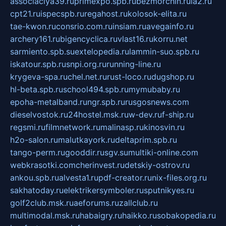
associaciya39.ru
primexpo.spb.ru
bezmorchin.ru
ia2.ru
cpt21.ru
ispecspb.ru
regahost.ru
kolosok-elita.ru
tae-kwon.ru
consrio.com.ru
insiam.ru
avegainfo.ru
archery161.ru
bigencyclica.ru
vlast16.ru
korru.net
sarmiento.spb.su
extelopedia.ru
lammin-suo.spb.ru
iskatour.spb.ru
snpi.org.ru
running-line.ru
krygeva-spa.ru
chel.net.ru
rust-loco.ru
dugshop.ru
hl-beta.spb.ru
school494.spb.ru
mymubaby.ru
epoha-metalband.ru
ngr.spb.ru
rusgosnews.com
dieselvostok.ru
24hostel.msk.ru
w-dev.ru
f-ship.ru
regsmi.ru
filmnetwork.ru
malinasp.ru
kinosvin.ru
h2o-salon.ru
malutkayork.ru
deltaprim.spb.ru
tango-perm.ru
gooddir.ru
sgv.su
multiki-online.com
webkrasotki.com
cherinvest.ru
detskiy-ostrov.ru
ankou.spb.ru
alvesta1.ru
pdf-creator.ru
nix-files.org.ru
sakhatoday.ru
elektrikersymboler.ru
sputnikyes.ru
golf2club.msk.ru
aeforums.ru
zallclub.ru
multimodal.msk.ru
habaigry.ru
haikko.ru
sobakopedia.ru