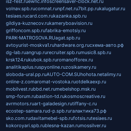
isz-fest.ru
ewnc.info
screensaver-clock.net.ru
volnav.spb.ru
comnat.ru
npf.net.ru
7bit.pp.ru
kalugatur.ru
tesiaes.ru
card.com.ru
kazanka.spb.ru
gildiya-kuznecov.ru
kameryboavision.ru
griffoncom.spb.ru
fabrika-emotsiy.ru
PARK-MATROSOVA.RU
agat.spb.ru
avtoyurist-moskva1.ru
hardware.org.ru
схема-авто.рф
dg-lab.ru
angrup.ru
recruiter.spb.ru
music8.spb.ru
krsk124.ru
kubok.spb.ru
romanofforex.ru
analitikaplus.ru
spyonline.ru
zosikamery.ru
sloboda-ural.pp.ru
AUTO-COM.SU
hohota.net
alimy.ru
online-z.com
aromat-vostoka.ru
otdelkaexp.ru
mobilvest.ru
bbd.net.ru
mebelshop.msk.ru
smp-forum.ru
bastion-td.ru
kosmoscreative.ru
avrmotors.ru
art-galadesign.ru
tiffany-c.ru
ecostep-samara.ru
d-p.spb.ru
галактика73.рф
sko.com.ru
davitamebel-spb.ru
fotsis.ru
tesiaes.ru
kokoroyari.spb.ru
blesna-kazan.ru
mossilver.ru