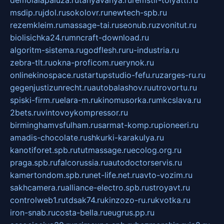
demolalapaluza.ru
tanyavanya.ru
remstir-tolyatti.ru
msdip.ru
jdol.ru
sokolovr.ru
newtech-spb.ru
rezemkleim.ru
massage-tai.ru
seonub.ru
zvonitut.ru
biolisichka24.ru
mncraft-download.ru
algoritm-sistema.ru
godflesh.ru
ru-industria.ru
zebra-tlt.ru
okna-proficom.ru
erynok.ru
onlinekinospace.ru
startupstudio-fefu.ru
zarges-ru.ru
gegenjustizunrecht.ru
autobalashov.ru
utrovortu.ru
spiski-firm.ru
elara-m.ru
kinomusorka.ru
mkcslava.ru
2bets.ru
vintovoykompressor.ru
birminghamvsfulham.ru
sarmat-komp.ru
pioneeri.ru
amadis-chocolate.ru
shkurki-karakulya.ru
kanotiforet.spb.ru
tutmassage.ru
ecolog.org.ru
praga.spb.ru
falcorussia.ru
autodoctorservis.ru
kamertondom.spb.ru
net-life.net.ru
avto-vozim.ru
sakhcamera.ru
alliance-electro.spb.ru
stroyavt.ru
controlweb1.ru
tdsak74.ru
kinzozo-ru.ru
kvotka.ru
iron-snab.ru
costa-bella.ru
eugrus.pp.ru