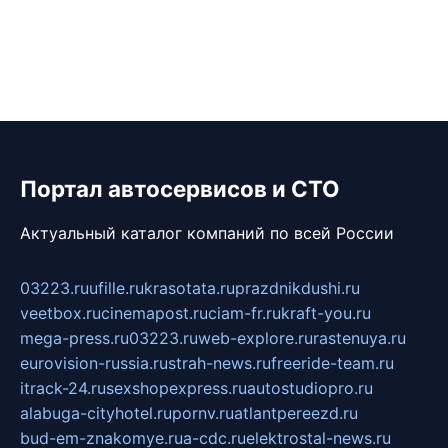
Портал автосервисов и СТО
Актуальный каталог компаний по всей России
03223.ru
ufille.ru
krasotata.ru
prazdnikdushi.ru
veetbox.ru
cinemapost.ru
ciam-fr.ru
kraft-you.ru
mega-press.ru
03223.ru
web-explore.ru
rastenuya.ru
eurovision-russia.ru
strah-news.ru
freeride-team.ru
itrack-24.ru
sexshopexpress.ru
autostudiopro.ru
alabuga-cityhotel.ru
pornv.ru
atlantpereezd.ru
bud-em-znakomye.ru
a-cdc.ru
elektrostal-news.ru