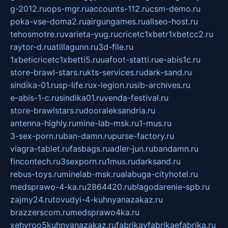
g-2012.ru
ops-mgr.ru
accounts-112.ru
csm-demo.ru
poka-vse-doma2.ru
airgungames.ru
allseo-host.ru
tehosmotre.ru
varieta-yug.ru
cricetc1xbetr1xbetcc2.ru
raytor-d.ru
atillagunn.ru
3d-file.ru
1xbeticricetc1xbetti5.ru
uafoot-statti.ru
e-abis1c.ru
store-brawl-stars.ru
kts-services.ru
dark-sand.ru
sindika-01.ru
sp-life.ru
x-legion.ru
sib-archives.ru
e-abis-1-c.ru
sindika01.ru
venda-festival.ru
store-brawlstars.ru
dooraleksandria.ru
antenna-highly.ru
mine-lab-msk.ru
1-mus.ru
3-sex-porn.ru
ban-damn.ru
purse-factory.ru
viagra-tablet.ru
fasbags.ru
adler-jun.ru
bandamn.ru
fincontech.ru
3sexporn.ru
1mus.ru
darksand.ru
rebus-toys.ru
minelab-msk.ru
alabuga-cityhotel.ru
medsprawo-4-ka.ru
2864420.ru
blagodarenie-spb.ru
zajmy24.ru
tovudyi-4-kuhnyanazakaz.ru
brazzerscom.ru
medsprawo4ka.ru
xehyroo5kuhnyanazakaz.ru
fabrikayfabrikaefabrika.ru