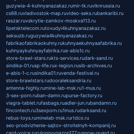
guzywia-4-kuhnyanazakaz.ru
mir-tk.ru
vlknrussia.ru
cs68.ru
vladivostok-map.ru
video-seks.ru
bankaribi.ru
raszar.ru
vskrytie-zamkov-moskva113.ru
lipetsktelecom.ru
tovudyi4kuhnyanazakaz.ru
seksuzb.ru
guzywia4kuhnyanazakaz.ru
fabrikaofabrikaokuhny.ru
kuhnyaekuhnyaafabrika.ru
kuhnyaykuhnyayfabrika.ru
e-abis1c.ru
store-brawl-stars.ru
kts-services.ru
dark-sand.ru
sindika-01.ru
sp-life.ru
x-legion.ru
sib-archives.ru
e-abis-1-c.ru
sindika01.ru
venda-festival.ru
store-brawlstars.ru
dooraleksandria.ru
antenna-highly.ru
mine-lab-msk.ru
1-mus.ru
3-sex-porn.ru
ban-damn.ru
purse-factory.ru
viagra-tablet.ru
fasbags.ru
adler-jun.ru
bandamn.ru
fincontech.ru
3sexporn.ru
1mus.ru
darksand.ru
rebus-toys.ru
minelab-msk.ru
rtdco.ru
seo-prodvizhenie-sajtov-stroitelnyh-kompanij.ru
card-voice.ru
rulonnyygazon177.ru
snow-guard.ru