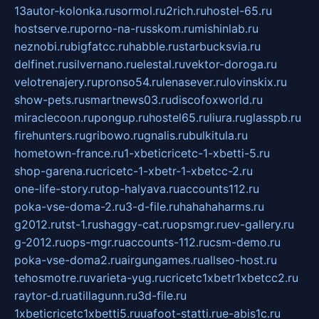
13autor-kolonka.ru
sormol.ru
2rich.ru
hostel-65.ru
hostserve.ru
porno-na-russkom.ru
mishinlab.ru
neznobi.ru
bigfatcc.ru
habble.ru
starbucksvia.ru
delfinet.ru
silvernano.ru
elestal.ru
vektor-doroga.ru
velotrenajery.ru
pronso54.ru
lenasever.ru
lovinskix.ru
show-pets.ru
smartnews03.ru
discofoxworld.ru
miraclecoon.ru
pongup.ru
hostel65.ru
liura.ru
glasspb.ru
firehunters.ru
gribowo.ru
gnalis.ru
bulkitula.ru
hometown-france.ru
1-xbeticricetc-1-xbetti-5.ru
shop-garena.ru
cricetc-1-xbetr-1-xbetcc-2.ru
one-life-story.ru
top-halyava.ru
accounts112.ru
poka-vse-doma-2.ru
3-d-file.ru
hahahaharms.ru
g2012.ru
tst-1.ru
shaggy-cat.ru
opsmgr.ru
ev-gallery.ru
g-2012.ru
ops-mgr.ru
accounts-112.ru
csm-demo.ru
poka-vse-doma2.ru
airgungames.ru
allseo-host.ru
tehosmotre.ru
varieta-yug.ru
cricetc1xbetr1xbetcc2.ru
raytor-d.ru
atillagunn.ru
3d-file.ru
1xbeticricetc1xbetti5.ru
uafoot-statti.ru
e-abis1c.ru