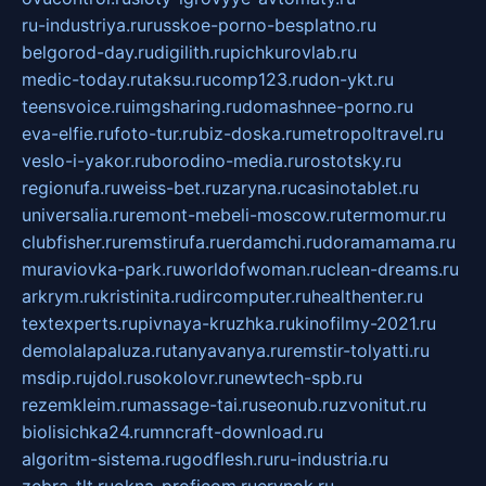
ru-industriya.ru
russkoe-porno-besplatno.ru
belgorod-day.ru
digilith.ru
pichkurovlab.ru
medic-today.ru
taksu.ru
comp123.ru
don-ykt.ru
teensvoice.ru
imgsharing.ru
domashnee-porno.ru
eva-elfie.ru
foto-tur.ru
biz-doska.ru
metropoltravel.ru
veslo-i-yakor.ru
borodino-media.ru
rostotsky.ru
regionufa.ru
weiss-bet.ru
zaryna.ru
casinotablet.ru
universalia.ru
remont-mebeli-moscow.ru
termomur.ru
clubfisher.ru
remstirufa.ru
erdamchi.ru
doramamama.ru
muraviovka-park.ru
worldofwoman.ru
clean-dreams.ru
arkrym.ru
kristinita.ru
dircomputer.ru
healthenter.ru
textexperts.ru
pivnaya-kruzhka.ru
kinofilmy-2021.ru
demolalapaluza.ru
tanyavanya.ru
remstir-tolyatti.ru
msdip.ru
jdol.ru
sokolovr.ru
newtech-spb.ru
rezemkleim.ru
massage-tai.ru
seonub.ru
zvonitut.ru
biolisichka24.ru
mncraft-download.ru
algoritm-sistema.ru
godflesh.ru
ru-industria.ru