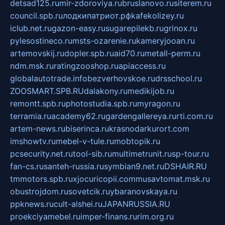
detsad125.ru
mir-zdoroviya.ru
bruslanovo.ru
siterem.ru
council.spb.ru
лодкипатриот.рф
kafekolizey.ru
iclub.net.ru
gazon-easy.ru
sugarepilekb.ru
grinox.ru
pylesostineco.ru
msts-ozarenie.ru
kameryjooan.ru
artemovskij.ru
dopler.spb.ru
aid70.ru
metall-perm.ru
ndm.msk.ru
ratingzooshop.ru
apiaccess.ru
globalautotrade.info
bezverhovskoe.ru
drsschool.ru
ZOOSMART.SPB.RU
dalakony.ru
medikijob.ru
remontt.spb.ru
photostudia.spb.ru
myragon.ru
terramia.ru
academy62.ru
gardengallereya.ru
rti.com.ru
artem-news.ru
biserinca.ru
krasnodarkurort.com
imshowtv.ru
mebel-v-tule.ru
mobtopik.ru
pcsecurity.net.ru
tool-sib.ru
multimetrunit.ru
sp-tour.ru
fan-cs.ru
santeh-russia.ru
symbian9.net.ru
DSHAIR.RU
tmmotors.spb.ru
xjocuricopii.com
musavtomat.msk.ru
obustrojdom.ru
sovetcik.ru
ybaranovskaya.ru
ppknews.ru
cult-alshei.ru
JAPANRUSSIA.RU
proekciyamebel.ru
imper-finans.ru
rim.org.ru