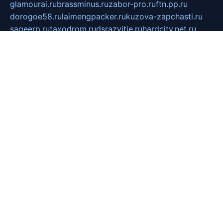
glamourai.ru
brassminus.ru
zabor-pro.ru
ftn.pp.ru
dorogoe58.ru
laimengpacker.ru
kuzova-zapchasti.ru
sageerp.ru
taxodrom.ru
dsrazvitie.ru
hardcity.net.ru
ratinghomegames.ru
topservice25.ru
gubernyan.ru
gtglasslined.ru
ii4.ru
tssport.spb.ru
andorra24.com
blackwallstreet.ru
oboimos.ru
optim-doors.com.ru
ikuch.ru
nycr.org.ru
npa21.ru
vremya-ch.spb.ru
desert000.ru
ivtorgi.ru
ifiori.ru
catalog-statei.ru
dcv.org.ru
spetsmaster174.ru
ipkameryhiseeu.ru
dum26.ru
ruspol.spb.ru
fr-opendp.ru
kam-solnyshko.ru
cheyenne-arapaho.ru
sevzapmetal.spb.ru
ted-lapidus.spb.ru
parasite-eliminator.ru
sigma-complete.ru
modernworld.ru
dama-moda.ru
eholot-group.ru
sk-nvkz.ru
DRONGOLD.RU
democratia2.ru
i-farmer.ru
mass-sport.org
jablonex.spb.ru
bookmess.ru
linkword.ru
refineua.com.ru
cs-spec.net.ru
altay-mebel.ru
DNK-THEATRE.RU
mechaniks.spb.ru
ipcamtechage.ru