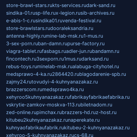
store-brawl-stars.ru
kts-services.ru
dark-sand.ru
sindika-01.ru
sp-life.ru
x-legion.ru
sib-archives.ru
e-abis-1-c.ru
sindika01.ru
venda-festival.ru
store-brawlstars.ru
dooraleksandria.ru
antenna-highly.ru
mine-lab-msk.ru
1-mus.ru
3-sex-porn.ru
ban-damn.ru
purse-factory.ru
viagra-tablet.ru
fasbags.ru
adler-jun.ru
bandamn.ru
fincontech.ru
3sexporn.ru
1mus.ru
darksand.ru
rebus-toys.ru
minelab-msk.ru
alabuga-cityhotel.ru
medsprawo-4-ka.ru
2864420.ru
blagodarenie-spb.ru
zajmy24.ru
tovudyi-4-kuhnyanazakaz.ru
brazzerscom.ru
medsprawo4ka.ru
xehyroo5kuhnyanazakaz.ru
fabrikayfabrikaefabrika.ru
vskrytie-zamkov-moskva-113.ru
biletnadom.ru
zed-online.ru
pimchax.ru
brazzers-hd.ru
z-host.ru
kitubeu2kuhnyanazakaz.ru
naperekate.ru
kuhnyaofabrikaufabrik.ru
kitubeu-2-kuhnyanazakaz.ru
xehyroo-5-kuhnyanazakaz.ru
cs-68.ru