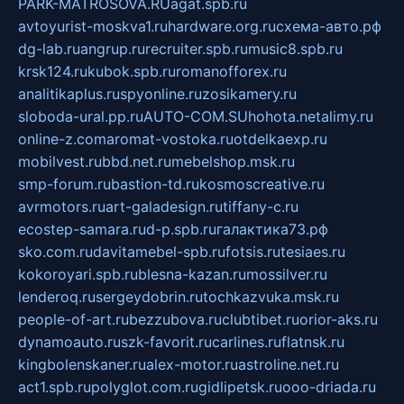
PARK-MATROSOVA.RU
agat.spb.ru
avtoyurist-moskva1.ru
hardware.org.ru
схема-авто.рф
dg-lab.ru
angrup.ru
recruiter.spb.ru
music8.spb.ru
krsk124.ru
kubok.spb.ru
romanofforex.ru
analitikaplus.ru
spyonline.ru
zosikamery.ru
sloboda-ural.pp.ru
AUTO-COM.SU
hohota.net
alimy.ru
online-z.com
aromat-vostoka.ru
otdelkaexp.ru
mobilvest.ru
bbd.net.ru
mebelshop.msk.ru
smp-forum.ru
bastion-td.ru
kosmoscreative.ru
avrmotors.ru
art-galadesign.ru
tiffany-c.ru
ecostep-samara.ru
d-p.spb.ru
галактика73.рф
sko.com.ru
davitamebel-spb.ru
fotsis.ru
tesiaes.ru
kokoroyari.spb.ru
blesna-kazan.ru
mossilver.ru
lenderoq.ru
sergeydobrin.ru
tochkazvuka.msk.ru
people-of-art.ru
bezzubova.ru
clubtibet.ru
orior-aks.ru
dynamoauto.ru
szk-favorit.ru
carlines.ru
flatnsk.ru
kingbolenskaner.ru
alex-motor.ru
astroline.net.ru
act1.spb.ru
polyglot.com.ru
gidlipetsk.ru
ooo-driada.ru