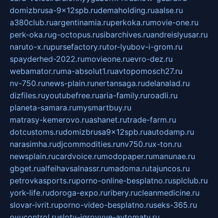
domizbrusa-9x12spb.ru
demaholding.ru
aalse.ru
a380club.ru
argentinamia.ru
perkoka.ru
movie-one.ru
perk-oka.ru
g-octopus.ru
sibarchives.ru
andreislyusar.ru
naruto-x.ru
pursefactory.ru
tor-lyubov-i-grom.ru
spayderhed-2022.ru
movieone.ru
evro-dez.ru
webamator.ru
ma-absolut1.ru
avtopomosch27.ru
nv-750.ru
news-plain.ru
nertansaga.ru
delanalad.ru
dizfiles.ru
youtubefree.ru
aria-family.ru
roadli.ru
planeta-samara.ru
mysmartbuy.ru
matrasy-kemerovo.ru
ashanet.ru
trade-farm.ru
dotcustoms.ru
domizbrusa9x12spb.ru
autodamp.ru
narasimha.ru
djcommodities.ru
nv750.ru
x-ton.ru
newsplain.ru
cardvoice.ru
modopaper.ru
manunae.ru
gbget.ru
alfeihavsalnassr.ru
madoma.ru
tajuncos.ru
petrovkasports.ru
porno-online-besplatno.ru
splclub.ru
york-life.ru
doroga-expo.ru
ribery.ru
cleanmedicine.ru
slovar-ivrit.ru
porno-video-besplatno.ru
seks-365.ru
ovucontrol.ru
sloty-igrovyye-avtomaty.ru