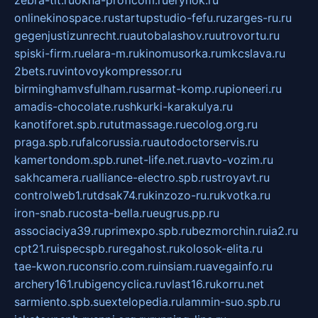
zebra-tlt.ru
okna-proficom.ru
erynok.ru
onlinekinospace.ru
startupstudio-fefu.ru
zarges-ru.ru
gegenjustizunrecht.ru
autobalashov.ru
utrovortu.ru
spiski-firm.ru
elara-m.ru
kinomusorka.ru
mkcslava.ru
2bets.ru
vintovoykompressor.ru
birminghamvsfulham.ru
sarmat-komp.ru
pioneeri.ru
amadis-chocolate.ru
shkurki-karakulya.ru
kanotiforet.spb.ru
tutmassage.ru
ecolog.org.ru
praga.spb.ru
falcorussia.ru
autodoctorservis.ru
kamertondom.spb.ru
net-life.net.ru
avto-vozim.ru
sakhcamera.ru
alliance-electro.spb.ru
stroyavt.ru
controlweb1.ru
tdsak74.ru
kinzozo-ru.ru
kvotka.ru
iron-snab.ru
costa-bella.ru
eugrus.pp.ru
associaciya39.ru
primexpo.spb.ru
bezmorchin.ru
ia2.ru
cpt21.ru
ispecspb.ru
regahost.ru
kolosok-elita.ru
tae-kwon.ru
consrio.com.ru
insiam.ru
avegainfo.ru
archery161.ru
bigencyclica.ru
vlast16.ru
korru.net
sarmiento.spb.su
extelopedia.ru
lammin-suo.spb.ru