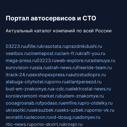
Портал автосервисов и СТО
Актуальный каталог компаний по всей России
03223.ru
ufille.ru
krasotata.ru
prazdnikdushi.ru
veetbox.ru
cinemapost.ru
ciam-fr.ru
kraft-you.ru
mega-press.ru
03223.ru
web-explore.ru
rastenuya.ru
eurovision-russia.ru
strah-news.ru
freeride-team.ru
itrack-24.ru
sexshopexpress.ru
autostudiopro.ru
alabuga-cityhotel.ru
pornv.ru
atlantpereezd.ru
bud-em-znakomye.ru
a-cdc.ru
elektrostal-news.ru
korolevremont-market.ru
budem-znakomye.ru
oooagrosnab.ru
fpodaso.ru
emfire.ru
pro-otdelky.ru
ukrasotki.ru
seksuzbek.ru
seks-uzbek.ru
porno-vk.ru
sovratili.ru
olecoon.ru
vd-dosug.ru
adonyev.ru
rbc-news.ru
porno-skvirt.ru
krospr.ru