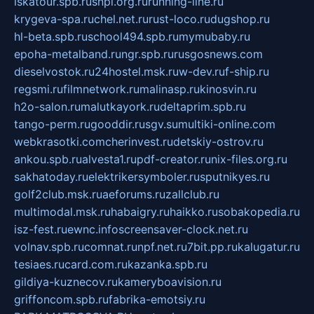
iskatour.spb.ru
snpi.org.ru
running-line.ru
krygeva-spa.ru
chel.net.ru
rust-loco.ru
dugshop.ru
hl-beta.spb.ru
school494.spb.ru
mymubaby.ru
epoha-metalband.ru
ngr.spb.ru
rusgosnews.com
dieselvostok.ru
24hostel.msk.ru
w-dev.ru
f-ship.ru
regsmi.ru
filmnetwork.ru
malinasp.ru
kinosvin.ru
h2o-salon.ru
malutkayork.ru
deltaprim.spb.ru
tango-perm.ru
gooddir.ru
sgv.su
multiki-online.com
webkrasotki.com
cherinvest.ru
detskiy-ostrov.ru
ankou.spb.ru
alvesta1.ru
pdf-creator.ru
nix-files.org.ru
sakhatoday.ru
elektrikersymboler.ru
sputnikyes.ru
golf2club.msk.ru
aeforums.ru
zallclub.ru
multimodal.msk.ru
habaigry.ru
haikko.ru
sobakopedia.ru
isz-fest.ru
ewnc.info
screensaver-clock.net.ru
volnav.spb.ru
comnat.ru
npf.net.ru
7bit.pp.ru
kalugatur.ru
tesiaes.ru
card.com.ru
kazanka.spb.ru
gildiya-kuznecov.ru
kameryboavision.ru
griffoncom.spb.ru
fabrika-emotsiy.ru