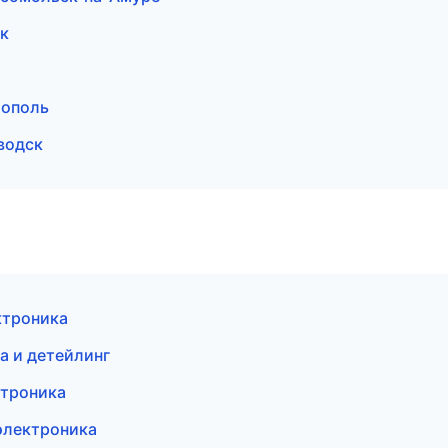
ск
тополь
водск
ктроника
а и детейлинг
ктроника
электроника