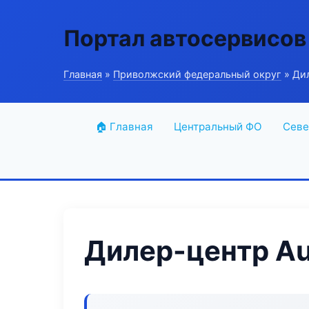
Портал автосервисов
Главная
»
Приволжский федеральный округ
» Дил
🏠 Главная
Центральный ФО
Севе
Дилер-центр Au