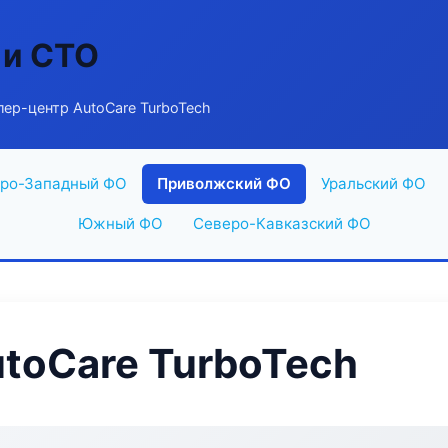
 и СТО
ер-центр AutoCare TurboTech
ро-Западный ФО
Приволжский ФО
Уральский ФО
Южный ФО
Северо-Кавказский ФО
toCare TurboTech