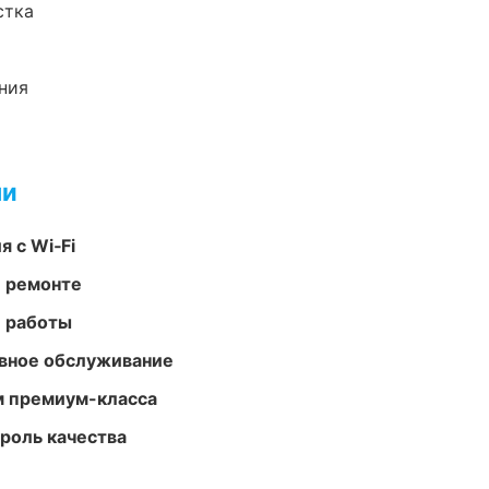
стка
ния
ми
 с Wi‑Fi
и ремонте
е работы
вное обслуживание
м премиум-класса
роль качества