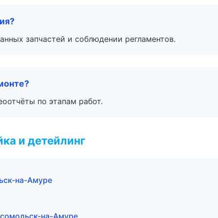
тия?
анных запчастей и соблюдении регламентов.
монте?
еоотчёты по этапам работ.
ка и детейлинг
льск-на-Амуре
омсомольск-на-Амуре