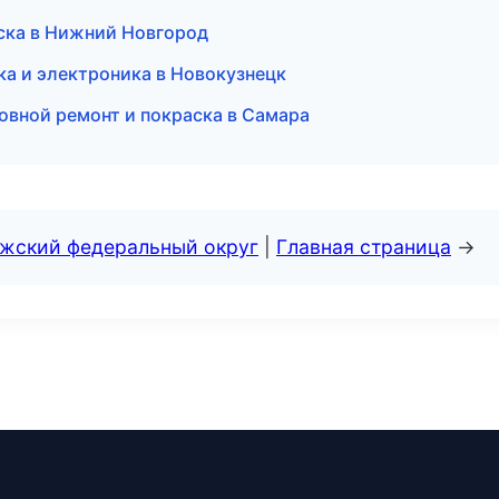
еска в Нижний Новгород
ка и электроника в Новокузнецк
овной ремонт и покраска в Самара
лжский федеральный округ
|
Главная страница
→