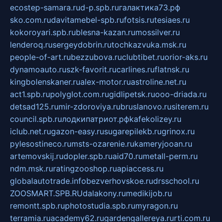
ecostep-samara.ru
d-p.spb.ru
галактика73.рф
sko.com.ru
davitamebel-spb.ru
fotsis.ru
tesiaes.ru
kokoroyari.spb.ru
blesna-kazan.ru
mossilver.ru
lenderoq.ru
sergeydobrin.ru
tochkazvuka.msk.ru
people-of-art.ru
bezzubova.ru
clubtibet.ru
orior-aks.ru
dynamoauto.ru
szk-favorit.ru
carlines.ru
flatnsk.ru
kingbolenskaner.ru
alex-motor.ru
astroline.net.ru
act1.spb.ru
polyglot.com.ru
gidlipetsk.ru
ooo-driada.ru
detsad125.ru
mir-zdoroviya.ru
bruslanovo.ru
siterem.ru
council.spb.ru
лодкипатриот.рф
kafekolizey.ru
iclub.net.ru
gazon-easy.ru
sugarepilekb.ru
grinox.ru
pylesostineco.ru
msts-ozarenie.ru
kameryjooan.ru
artemovskij.ru
dopler.spb.ru
aid70.ru
metall-perm.ru
ndm.msk.ru
ratingzooshop.ru
apiaccess.ru
globalautotrade.info
bezverhovskoe.ru
drsschool.ru
ZOOSMART.SPB.RU
dalakony.ru
medikijob.ru
remontt.spb.ru
photostudia.spb.ru
myragon.ru
terramia.ru
academy62.ru
gardengallereya.ru
rti.com.ru