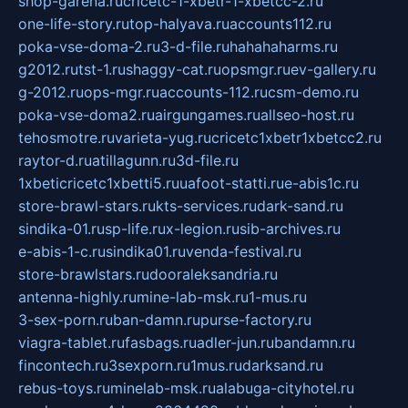
shop-garena.ru
cricetc-1-xbetr-1-xbetcc-2.ru
one-life-story.ru
top-halyava.ru
accounts112.ru
poka-vse-doma-2.ru
3-d-file.ru
hahahaharms.ru
g2012.ru
tst-1.ru
shaggy-cat.ru
opsmgr.ru
ev-gallery.ru
g-2012.ru
ops-mgr.ru
accounts-112.ru
csm-demo.ru
poka-vse-doma2.ru
airgungames.ru
allseo-host.ru
tehosmotre.ru
varieta-yug.ru
cricetc1xbetr1xbetcc2.ru
raytor-d.ru
atillagunn.ru
3d-file.ru
1xbeticricetc1xbetti5.ru
uafoot-statti.ru
e-abis1c.ru
store-brawl-stars.ru
kts-services.ru
dark-sand.ru
sindika-01.ru
sp-life.ru
x-legion.ru
sib-archives.ru
e-abis-1-c.ru
sindika01.ru
venda-festival.ru
store-brawlstars.ru
dooraleksandria.ru
antenna-highly.ru
mine-lab-msk.ru
1-mus.ru
3-sex-porn.ru
ban-damn.ru
purse-factory.ru
viagra-tablet.ru
fasbags.ru
adler-jun.ru
bandamn.ru
fincontech.ru
3sexporn.ru
1mus.ru
darksand.ru
rebus-toys.ru
minelab-msk.ru
alabuga-cityhotel.ru