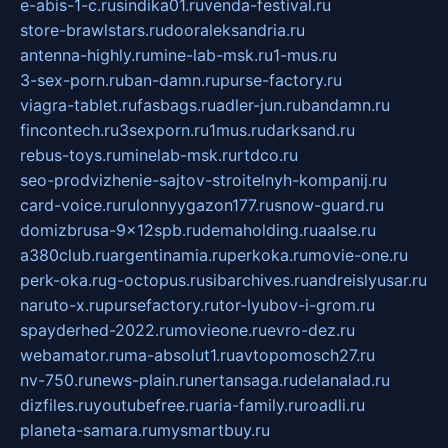
e-abis-1-c.ru
sindika01.ru
venda-festival.ru
store-brawlstars.ru
dooraleksandria.ru
antenna-highly.ru
mine-lab-msk.ru
1-mus.ru
3-sex-porn.ru
ban-damn.ru
purse-factory.ru
viagra-tablet.ru
fasbags.ru
adler-jun.ru
bandamn.ru
fincontech.ru
3sexporn.ru
1mus.ru
darksand.ru
rebus-toys.ru
minelab-msk.ru
rtdco.ru
seo-prodvizhenie-sajtov-stroitelnyh-kompanij.ru
card-voice.ru
rulonnyygazon177.ru
snow-guard.ru
domizbrusa-9x12spb.ru
demaholding.ru
aalse.ru
a380club.ru
argentinamia.ru
perkoka.ru
movie-one.ru
perk-oka.ru
g-octopus.ru
sibarchives.ru
andreislyusar.ru
naruto-x.ru
pursefactory.ru
tor-lyubov-i-grom.ru
spayderhed-2022.ru
movieone.ru
evro-dez.ru
webamator.ru
ma-absolut1.ru
avtopomosch27.ru
nv-750.ru
news-plain.ru
nertansaga.ru
delanalad.ru
dizfiles.ru
youtubefree.ru
aria-family.ru
roadli.ru
planeta-samara.ru
mysmartbuy.ru