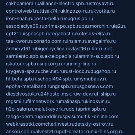
sakhcamera.ru
alliance-electro.spb.ru
stroyavt.ru
controlweb1.ru
tdsak74.ru
kinzozo-ru.ru
kvotka.ru
iron-snab.ru
costa-bella.ru
eugrus.pp.ru
associaciya39.ru
primexpo.spb.ru
bezmorchin.ru
ia2.ru
cpt21.ru
ispecspb.ru
regahost.ru
kolosok-elita.ru
tae-kwon.ru
consrio.com.ru
insiam.ru
avegainfo.ru
archery161.ru
bigencyclica.ru
vlast16.ru
korru.net
sarmiento.spb.su
extelopedia.ru
lammin-suo.spb.ru
iskatour.spb.ru
snpi.org.ru
running-line.ru
krygeva-spa.ru
chel.net.ru
rust-loco.ru
dugshop.ru
hl-beta.spb.ru
school494.spb.ru
mymubaby.ru
epoha-metalband.ru
ngr.spb.ru
rusgosnews.com
dieselvostok.ru
24hostel.msk.ru
w-dev.ru
f-ship.ru
regsmi.ru
filmnetwork.ru
malinasp.ru
kinosvin.ru
h2o-salon.ru
malutkayork.ru
deltaprim.spb.ru
tango-perm.ru
gooddir.ru
sgv.su
multiki-online.com
webkrasotki.com
cherinvest.ru
detskiy-ostrov.ru
ankou.spb.ru
alvesta1.ru
pdf-creator.ru
nix-files.org.ru