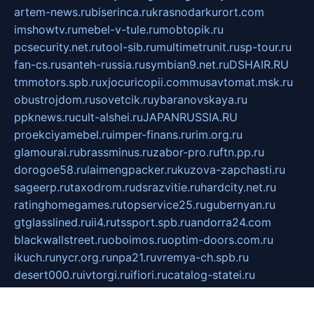
artem-news.ru
biserinca.ru
krasnodarkurort.com
imshowtv.ru
mebel-v-tule.ru
mobtopik.ru
pcsecurity.net.ru
tool-sib.ru
multimetrunit.ru
sp-tour.ru
fan-cs.ru
santeh-russia.ru
symbian9.net.ru
DSHAIR.RU
tmmotors.spb.ru
xjocuricopii.com
musavtomat.msk.ru
obustrojdom.ru
sovetcik.ru
ybaranovskaya.ru
ppknews.ru
cult-alshei.ru
JAPANRUSSIA.RU
proekciyamebel.ru
imper-finans.ru
rim.org.ru
glamourai.ru
brassminus.ru
zabor-pro.ru
ftn.pp.ru
dorogoe58.ru
laimengpacker.ru
kuzova-zapchasti.ru
sageerp.ru
taxodrom.ru
dsrazvitie.ru
hardcity.net.ru
ratinghomegames.ru
topservice25.ru
gubernyan.ru
gtglasslined.ru
ii4.ru
tssport.spb.ru
andorra24.com
blackwallstreet.ru
oboimos.ru
optim-doors.com.ru
ikuch.ru
nycr.org.ru
npa21.ru
vremya-ch.spb.ru
desert000.ru
ivtorgi.ru
ifiori.ru
catalog-statei.ru
dcv.org.ru
spetsmaster174.ru
ipkameryhiseeu.ru
dum26.ru
ruspol.spb.ru
fr-opendp.ru
kam-solnyshko.ru