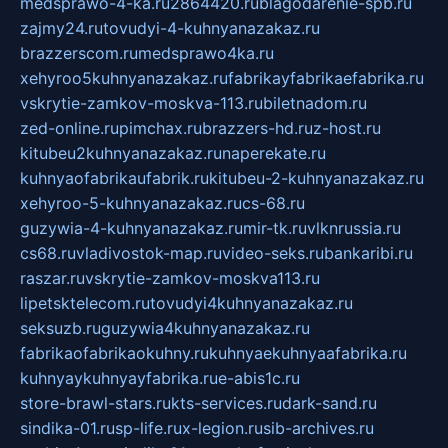
medsprawo-4-ka.ru
2864420.ru
blagodarenie-spb.ru
zajmy24.ru
tovudyi-4-kuhnyanazakaz.ru
brazzerscom.ru
medsprawo4ka.ru
xehyroo5kuhnyanazakaz.ru
fabrikayfabrikaefabrika.ru
vskrytie-zamkov-moskva-113.ru
biletnadom.ru
zed-online.ru
pimchax.ru
brazzers-hd.ru
z-host.ru
kitubeu2kuhnyanazakaz.ru
naperekate.ru
kuhnyaofabrikaufabrik.ru
kitubeu-2-kuhnyanazakaz.ru
xehyroo-5-kuhnyanazakaz.ru
cs-68.ru
guzywia-4-kuhnyanazakaz.ru
mir-tk.ru
vlknrussia.ru
cs68.ru
vladivostok-map.ru
video-seks.ru
bankaribi.ru
raszar.ru
vskrytie-zamkov-moskva113.ru
lipetsktelecom.ru
tovudyi4kuhnyanazakaz.ru
seksuzb.ru
guzywia4kuhnyanazakaz.ru
fabrikaofabrikaokuhny.ru
kuhnyaekuhnyaafabrika.ru
kuhnyaykuhnyayfabrika.ru
e-abis1c.ru
store-brawl-stars.ru
kts-services.ru
dark-sand.ru
sindika-01.ru
sp-life.ru
x-legion.ru
sib-archives.ru