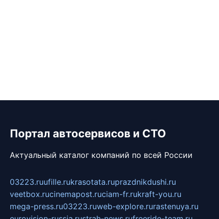
Портал автосервисов и СТО
Актуальный каталог компаний по всей России
03223.ru
ufille.ru
krasotata.ru
prazdnikdushi.ru
veetbox.ru
cinemapost.ru
ciam-fr.ru
kraft-you.ru
mega-press.ru
03223.ru
web-explore.ru
rastenuya.ru
eurovision-russia.ru
strah-news.ru
freeride-team.ru