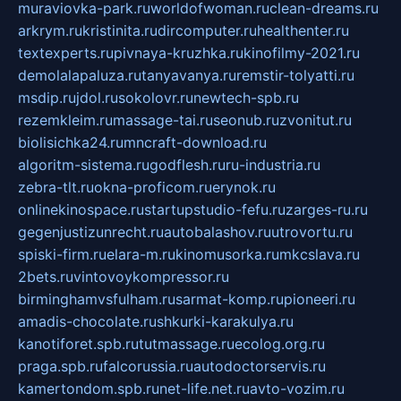
muraviovka-park.ru
worldofwoman.ru
clean-dreams.ru
arkrym.ru
kristinita.ru
dircomputer.ru
healthenter.ru
textexperts.ru
pivnaya-kruzhka.ru
kinofilmy-2021.ru
demolalapaluza.ru
tanyavanya.ru
remstir-tolyatti.ru
msdip.ru
jdol.ru
sokolovr.ru
newtech-spb.ru
rezemkleim.ru
massage-tai.ru
seonub.ru
zvonitut.ru
biolisichka24.ru
mncraft-download.ru
algoritm-sistema.ru
godflesh.ru
ru-industria.ru
zebra-tlt.ru
okna-proficom.ru
erynok.ru
onlinekinospace.ru
startupstudio-fefu.ru
zarges-ru.ru
gegenjustizunrecht.ru
autobalashov.ru
utrovortu.ru
spiski-firm.ru
elara-m.ru
kinomusorka.ru
mkcslava.ru
2bets.ru
vintovoykompressor.ru
birminghamvsfulham.ru
sarmat-komp.ru
pioneeri.ru
amadis-chocolate.ru
shkurki-karakulya.ru
kanotiforet.spb.ru
tutmassage.ru
ecolog.org.ru
praga.spb.ru
falcorussia.ru
autodoctorservis.ru
kamertondom.spb.ru
net-life.net.ru
avto-vozim.ru