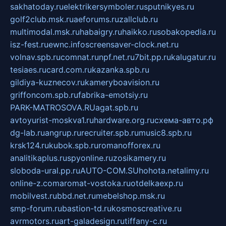
sakhatoday.ru
elektrikersymboler.ru
sputnikyes.ru
golf2club.msk.ru
aeforums.ru
zallclub.ru
multimodal.msk.ru
habaigry.ru
haikko.ru
sobakopedia.ru
isz-fest.ru
ewnc.info
screensaver-clock.net.ru
volnav.spb.ru
comnat.ru
npf.net.ru
7bit.pp.ru
kalugatur.ru
tesiaes.ru
card.com.ru
kazanka.spb.ru
gildiya-kuznecov.ru
kameryboavision.ru
griffoncom.spb.ru
fabrika-emotsiy.ru
PARK-MATROSOVA.RU
agat.spb.ru
avtoyurist-moskva1.ru
hardware.org.ru
схема-авто.рф
dg-lab.ru
angrup.ru
recruiter.spb.ru
music8.spb.ru
krsk124.ru
kubok.spb.ru
romanofforex.ru
analitikaplus.ru
spyonline.ru
zosikamery.ru
sloboda-ural.pp.ru
AUTO-COM.SU
hohota.net
alimy.ru
online-z.com
aromat-vostoka.ru
otdelkaexp.ru
mobilvest.ru
bbd.net.ru
mebelshop.msk.ru
smp-forum.ru
bastion-td.ru
kosmoscreative.ru
avrmotors.ru
art-galadesign.ru
tiffany-c.ru