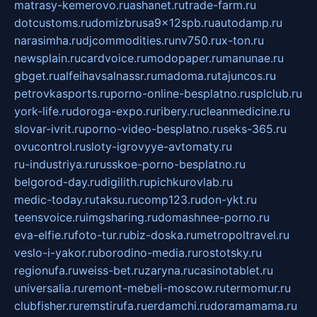
matrasy-kemerovo.ru
ashanet.ru
trade-farm.ru
dotcustoms.ru
domizbrusa9x12spb.ru
autodamp.ru
narasimha.ru
djcommodities.ru
nv750.ru
x-ton.ru
newsplain.ru
cardvoice.ru
modopaper.ru
manunae.ru
gbget.ru
alfeihavsalnassr.ru
madoma.ru
tajuncos.ru
petrovkasports.ru
porno-online-besplatno.ru
splclub.ru
york-life.ru
doroga-expo.ru
ribery.ru
cleanmedicine.ru
slovar-ivrit.ru
porno-video-besplatno.ru
seks-365.ru
ovucontrol.ru
sloty-igrovyye-avtomaty.ru
ru-industriya.ru
russkoe-porno-besplatno.ru
belgorod-day.ru
digilith.ru
pichkurovlab.ru
medic-today.ru
taksu.ru
comp123.ru
don-ykt.ru
teensvoice.ru
imgsharing.ru
domashnee-porno.ru
eva-elfie.ru
foto-tur.ru
biz-doska.ru
metropoltravel.ru
veslo-i-yakor.ru
borodino-media.ru
rostotsky.ru
regionufa.ru
weiss-bet.ru
zaryna.ru
casinotablet.ru
universalia.ru
remont-mebeli-moscow.ru
termomur.ru
clubfisher.ru
remstirufa.ru
erdamchi.ru
doramamama.ru