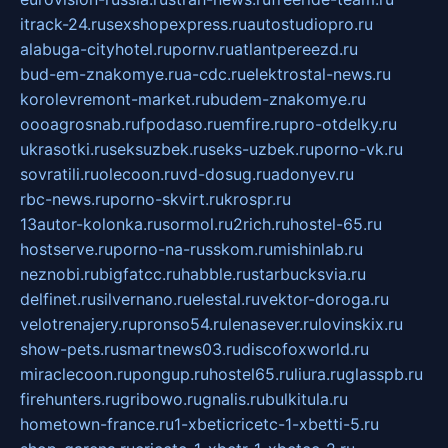
itrack-24.ru
sexshopexpress.ru
autostudiopro.ru
alabuga-cityhotel.ru
pornv.ru
atlantpereezd.ru
bud-em-znakomye.ru
a-cdc.ru
elektrostal-news.ru
korolevremont-market.ru
budem-znakomye.ru
oooagrosnab.ru
fpodaso.ru
emfire.ru
pro-otdelky.ru
ukrasotki.ru
seksuzbek.ru
seks-uzbek.ru
porno-vk.ru
sovratili.ru
olecoon.ru
vd-dosug.ru
adonyev.ru
rbc-news.ru
porno-skvirt.ru
krospr.ru
13autor-kolonka.ru
sormol.ru
2rich.ru
hostel-65.ru
hostserve.ru
porno-na-russkom.ru
mishinlab.ru
neznobi.ru
bigfatcc.ru
habble.ru
starbucksvia.ru
delfinet.ru
silvernano.ru
elestal.ru
vektor-doroga.ru
velotrenajery.ru
pronso54.ru
lenasever.ru
lovinskix.ru
show-pets.ru
smartnews03.ru
discofoxworld.ru
miraclecoon.ru
pongup.ru
hostel65.ru
liura.ru
glasspb.ru
firehunters.ru
gribowo.ru
gnalis.ru
bulkitula.ru
hometown-france.ru
1-xbeticricetc-1-xbetti-5.ru