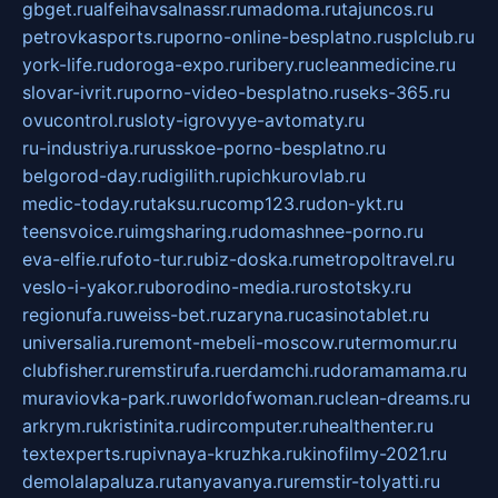
gbget.ru
alfeihavsalnassr.ru
madoma.ru
tajuncos.ru
petrovkasports.ru
porno-online-besplatno.ru
splclub.ru
york-life.ru
doroga-expo.ru
ribery.ru
cleanmedicine.ru
slovar-ivrit.ru
porno-video-besplatno.ru
seks-365.ru
ovucontrol.ru
sloty-igrovyye-avtomaty.ru
ru-industriya.ru
russkoe-porno-besplatno.ru
belgorod-day.ru
digilith.ru
pichkurovlab.ru
medic-today.ru
taksu.ru
comp123.ru
don-ykt.ru
teensvoice.ru
imgsharing.ru
domashnee-porno.ru
eva-elfie.ru
foto-tur.ru
biz-doska.ru
metropoltravel.ru
veslo-i-yakor.ru
borodino-media.ru
rostotsky.ru
regionufa.ru
weiss-bet.ru
zaryna.ru
casinotablet.ru
universalia.ru
remont-mebeli-moscow.ru
termomur.ru
clubfisher.ru
remstirufa.ru
erdamchi.ru
doramamama.ru
muraviovka-park.ru
worldofwoman.ru
clean-dreams.ru
arkrym.ru
kristinita.ru
dircomputer.ru
healthenter.ru
textexperts.ru
pivnaya-kruzhka.ru
kinofilmy-2021.ru
demolalapaluza.ru
tanyavanya.ru
remstir-tolyatti.ru