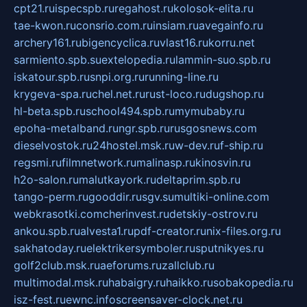
cpt21.ru
ispecspb.ru
regahost.ru
kolosok-elita.ru
tae-kwon.ru
consrio.com.ru
insiam.ru
avegainfo.ru
archery161.ru
bigencyclica.ru
vlast16.ru
korru.net
sarmiento.spb.su
extelopedia.ru
lammin-suo.spb.ru
iskatour.spb.ru
snpi.org.ru
running-line.ru
krygeva-spa.ru
chel.net.ru
rust-loco.ru
dugshop.ru
hl-beta.spb.ru
school494.spb.ru
mymubaby.ru
epoha-metalband.ru
ngr.spb.ru
rusgosnews.com
dieselvostok.ru
24hostel.msk.ru
w-dev.ru
f-ship.ru
regsmi.ru
filmnetwork.ru
malinasp.ru
kinosvin.ru
h2o-salon.ru
malutkayork.ru
deltaprim.spb.ru
tango-perm.ru
gooddir.ru
sgv.su
multiki-online.com
webkrasotki.com
cherinvest.ru
detskiy-ostrov.ru
ankou.spb.ru
alvesta1.ru
pdf-creator.ru
nix-files.org.ru
sakhatoday.ru
elektrikersymboler.ru
sputnikyes.ru
golf2club.msk.ru
aeforums.ru
zallclub.ru
multimodal.msk.ru
habaigry.ru
haikko.ru
sobakopedia.ru
isz-fest.ru
ewnc.info
screensaver-clock.net.ru