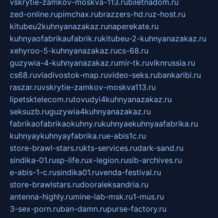
vskrytie-zamkov-moskva-113.ru
biletnadom.ru
zed-online.ru
pimchax.ru
brazzers-hd.ru
z-host.ru
kitubeu2kuhnyanazakaz.ru
naperekate.ru
kuhnyaofabrikaufabrik.ru
kitubeu-2-kuhnyanazakaz.ru
xehyroo-5-kuhnyanazakaz.ru
cs-68.ru
guzywia-4-kuhnyanazakaz.ru
mir-tk.ru
vlknrussia.ru
cs68.ru
vladivostok-map.ru
video-seks.ru
bankaribi.ru
raszar.ru
vskrytie-zamkov-moskva113.ru
lipetsktelecom.ru
tovudyi4kuhnyanazakaz.ru
seksuzb.ru
guzywia4kuhnyanazakaz.ru
fabrikaofabrikaokuhny.ru
kuhnyaekuhnyaafabrika.ru
kuhnyaykuhnyayfabrika.ru
e-abis1c.ru
store-brawl-stars.ru
kts-services.ru
dark-sand.ru
sindika-01.ru
sp-life.ru
x-legion.ru
sib-archives.ru
e-abis-1-c.ru
sindika01.ru
venda-festival.ru
store-brawlstars.ru
dooraleksandria.ru
antenna-highly.ru
mine-lab-msk.ru
1-mus.ru
3-sex-porn.ru
ban-damn.ru
purse-factory.ru