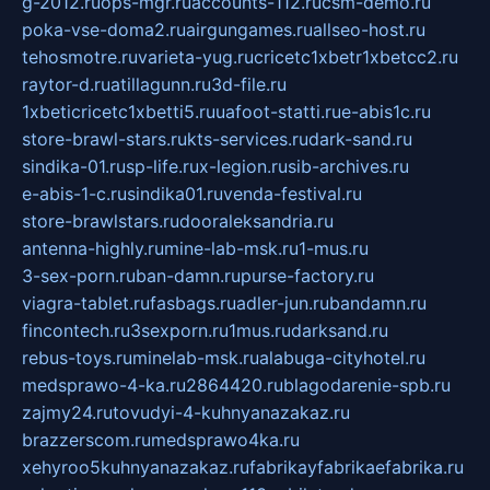
g-2012.ru
ops-mgr.ru
accounts-112.ru
csm-demo.ru
poka-vse-doma2.ru
airgungames.ru
allseo-host.ru
tehosmotre.ru
varieta-yug.ru
cricetc1xbetr1xbetcc2.ru
raytor-d.ru
atillagunn.ru
3d-file.ru
1xbeticricetc1xbetti5.ru
uafoot-statti.ru
e-abis1c.ru
store-brawl-stars.ru
kts-services.ru
dark-sand.ru
sindika-01.ru
sp-life.ru
x-legion.ru
sib-archives.ru
e-abis-1-c.ru
sindika01.ru
venda-festival.ru
store-brawlstars.ru
dooraleksandria.ru
antenna-highly.ru
mine-lab-msk.ru
1-mus.ru
3-sex-porn.ru
ban-damn.ru
purse-factory.ru
viagra-tablet.ru
fasbags.ru
adler-jun.ru
bandamn.ru
fincontech.ru
3sexporn.ru
1mus.ru
darksand.ru
rebus-toys.ru
minelab-msk.ru
alabuga-cityhotel.ru
medsprawo-4-ka.ru
2864420.ru
blagodarenie-spb.ru
zajmy24.ru
tovudyi-4-kuhnyanazakaz.ru
brazzerscom.ru
medsprawo4ka.ru
xehyroo5kuhnyanazakaz.ru
fabrikayfabrikaefabrika.ru