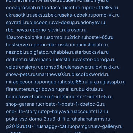
oooagrosnab.ru
fpodaso.ru
emfire.ru
pro-otdelky.ru
ukrasotki.ru
seksuzbek.ru
seks-uzbek.ru
porno-vk.ru
sovratili.ru
olecoon.ru
vd-dosug.ru
adonyev.ru
rbc-news.ru
porno-skvirt.ru
krospr.ru
13autor-kolonka.ru
sormol.ru
2rich.ru
hostel-65.ru
hostserve.ru
porno-na-russkom.ru
mishinlab.ru
neznobi.ru
bigfatcc.ru
habble.ru
starbucksvia.ru
delfinet.ru
silvernano.ru
elestal.ru
vektor-doroga.ru
velotrenajery.ru
pronso54.ru
lenasever.ru
lovinskix.ru
show-pets.ru
smartnews03.ru
discofoxworld.ru
miraclecoon.ru
pongup.ru
hostel65.ru
liura.ru
glasspb.ru
firehunters.ru
gribowo.ru
gnalis.ru
bulkitula.ru
hometown-france.ru
1-xbeticricetc-1-xbetti-5.ru
shop-garena.ru
cricetc-1-xbetr-1-xbetcc-2.ru
one-life-story.ru
top-halyava.ru
accounts112.ru
poka-vse-doma-2.ru
3-d-file.ru
hahahaharms.ru
g2012.ru
tst-1.ru
shaggy-cat.ru
opsmgr.ru
ev-gallery.ru