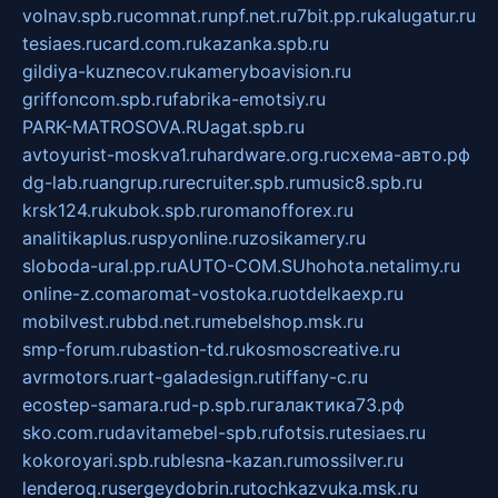
volnav.spb.ru
comnat.ru
npf.net.ru
7bit.pp.ru
kalugatur.ru
tesiaes.ru
card.com.ru
kazanka.spb.ru
gildiya-kuznecov.ru
kameryboavision.ru
griffoncom.spb.ru
fabrika-emotsiy.ru
PARK-MATROSOVA.RU
agat.spb.ru
avtoyurist-moskva1.ru
hardware.org.ru
схема-авто.рф
dg-lab.ru
angrup.ru
recruiter.spb.ru
music8.spb.ru
krsk124.ru
kubok.spb.ru
romanofforex.ru
analitikaplus.ru
spyonline.ru
zosikamery.ru
sloboda-ural.pp.ru
AUTO-COM.SU
hohota.net
alimy.ru
online-z.com
aromat-vostoka.ru
otdelkaexp.ru
mobilvest.ru
bbd.net.ru
mebelshop.msk.ru
smp-forum.ru
bastion-td.ru
kosmoscreative.ru
avrmotors.ru
art-galadesign.ru
tiffany-c.ru
ecostep-samara.ru
d-p.spb.ru
галактика73.рф
sko.com.ru
davitamebel-spb.ru
fotsis.ru
tesiaes.ru
kokoroyari.spb.ru
blesna-kazan.ru
mossilver.ru
lenderoq.ru
sergeydobrin.ru
tochkazvuka.msk.ru