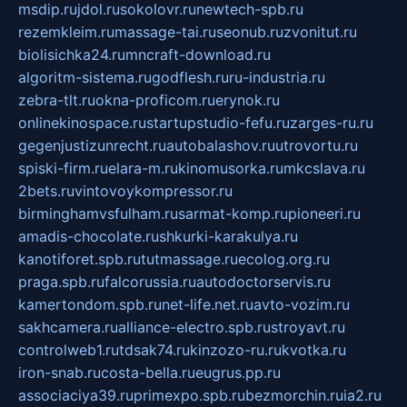
msdip.ru
jdol.ru
sokolovr.ru
newtech-spb.ru
rezemkleim.ru
massage-tai.ru
seonub.ru
zvonitut.ru
biolisichka24.ru
mncraft-download.ru
algoritm-sistema.ru
godflesh.ru
ru-industria.ru
zebra-tlt.ru
okna-proficom.ru
erynok.ru
onlinekinospace.ru
startupstudio-fefu.ru
zarges-ru.ru
gegenjustizunrecht.ru
autobalashov.ru
utrovortu.ru
spiski-firm.ru
elara-m.ru
kinomusorka.ru
mkcslava.ru
2bets.ru
vintovoykompressor.ru
birminghamvsfulham.ru
sarmat-komp.ru
pioneeri.ru
amadis-chocolate.ru
shkurki-karakulya.ru
kanotiforet.spb.ru
tutmassage.ru
ecolog.org.ru
praga.spb.ru
falcorussia.ru
autodoctorservis.ru
kamertondom.spb.ru
net-life.net.ru
avto-vozim.ru
sakhcamera.ru
alliance-electro.spb.ru
stroyavt.ru
controlweb1.ru
tdsak74.ru
kinzozo-ru.ru
kvotka.ru
iron-snab.ru
costa-bella.ru
eugrus.pp.ru
associaciya39.ru
primexpo.spb.ru
bezmorchin.ru
ia2.ru