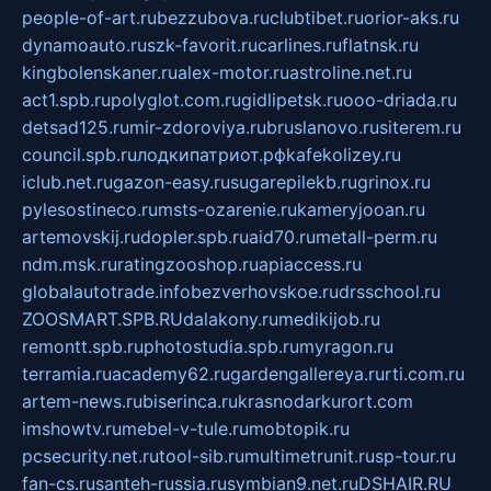
people-of-art.ru
bezzubova.ru
clubtibet.ru
orior-aks.ru
dynamoauto.ru
szk-favorit.ru
carlines.ru
flatnsk.ru
kingbolenskaner.ru
alex-motor.ru
astroline.net.ru
act1.spb.ru
polyglot.com.ru
gidlipetsk.ru
ooo-driada.ru
detsad125.ru
mir-zdoroviya.ru
bruslanovo.ru
siterem.ru
council.spb.ru
лодкипатриот.рф
kafekolizey.ru
iclub.net.ru
gazon-easy.ru
sugarepilekb.ru
grinox.ru
pylesostineco.ru
msts-ozarenie.ru
kameryjooan.ru
artemovskij.ru
dopler.spb.ru
aid70.ru
metall-perm.ru
ndm.msk.ru
ratingzooshop.ru
apiaccess.ru
globalautotrade.info
bezverhovskoe.ru
drsschool.ru
ZOOSMART.SPB.RU
dalakony.ru
medikijob.ru
remontt.spb.ru
photostudia.spb.ru
myragon.ru
terramia.ru
academy62.ru
gardengallereya.ru
rti.com.ru
artem-news.ru
biserinca.ru
krasnodarkurort.com
imshowtv.ru
mebel-v-tule.ru
mobtopik.ru
pcsecurity.net.ru
tool-sib.ru
multimetrunit.ru
sp-tour.ru
fan-cs.ru
santeh-russia.ru
symbian9.net.ru
DSHAIR.RU