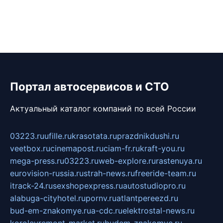
Портал автосервисов и СТО
Актуальный каталог компаний по всей России
03223.ru
ufille.ru
krasotata.ru
prazdnikdushi.ru
veetbox.ru
cinemapost.ru
ciam-fr.ru
kraft-you.ru
mega-press.ru
03223.ru
web-explore.ru
rastenuya.ru
eurovision-russia.ru
strah-news.ru
freeride-team.ru
itrack-24.ru
sexshopexpress.ru
autostudiopro.ru
alabuga-cityhotel.ru
pornv.ru
atlantpereezd.ru
bud-em-znakomye.ru
a-cdc.ru
elektrostal-news.ru
korolevremont-market.ru
budem-znakomye.ru