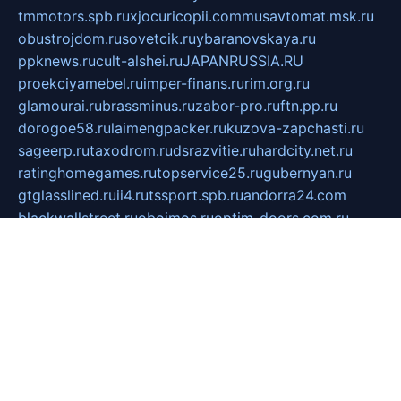
tmmotors.spb.ru
xjocuricopii.com
musavtomat.msk.ru
obustrojdom.ru
sovetcik.ru
ybaranovskaya.ru
ppknews.ru
cult-alshei.ru
JAPANRUSSIA.RU
proekciyamebel.ru
imper-finans.ru
rim.org.ru
glamourai.ru
brassminus.ru
zabor-pro.ru
ftn.pp.ru
dorogoe58.ru
laimengpacker.ru
kuzova-zapchasti.ru
sageerp.ru
taxodrom.ru
dsrazvitie.ru
hardcity.net.ru
ratinghomegames.ru
topservice25.ru
gubernyan.ru
gtglasslined.ru
ii4.ru
tssport.spb.ru
andorra24.com
blackwallstreet.ru
oboimos.ru
optim-doors.com.ru
ikuch.ru
nycr.org.ru
npa21.ru
vremya-ch.spb.ru
desert000.ru
ivtorgi.ru
ifiori.ru
catalog-statei.ru
dcv.org.ru
spetsmaster174.ru
ipkameryhiseeu.ru
dum26.ru
ruspol.spb.ru
fr-opendp.ru
kam-solnyshko.ru
cheyenne-arapaho.ru
sevzapmetal.spb.ru
ted-lapidus.spb.ru
parasite-eliminator.ru
sigma-complete.ru
modernworld.ru
dama-moda.ru
eholot-group.ru
sk-nvkz.ru
DRONGOLD.RU