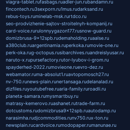
viagra-tablet.ru
fasbags.ru
adler-jun.ru
bandamn.ru
fincontech.ru
3sexporn.ru
1mus.ru
darksand.ru
rebus-toys.ru
minelab-msk.ru
rtdco.ru
seo-prodvizhenie-sajtov-stroitelnyh-kompanij.ru
card-voice.ru
rulonnyygazon177.ru
snow-guard.ru
domizbrusa-9x12spb.ru
demaholding.ru
aalse.ru
a380club.ru
argentinamia.ru
perkoka.ru
movie-one.ru
perk-oka.ru
g-octopus.ru
sibarchives.ru
andreislyusar.ru
naruto-x.ru
pursefactory.ru
tor-lyubov-i-grom.ru
spayderhed-2022.ru
movieone.ru
evro-dez.ru
webamator.ru
ma-absolut1.ru
avtopomosch27.ru
nv-750.ru
news-plain.ru
nertansaga.ru
delanalad.ru
dizfiles.ru
youtubefree.ru
aria-family.ru
roadli.ru
planeta-samara.ru
mysmartbuy.ru
matrasy-kemerovo.ru
ashanet.ru
trade-farm.ru
dotcustoms.ru
domizbrusa9x12spb.ru
autodamp.ru
narasimha.ru
djcommodities.ru
nv750.ru
x-ton.ru
newsplain.ru
cardvoice.ru
modopaper.ru
manunae.ru