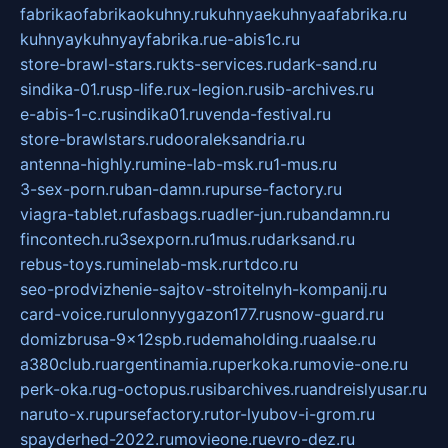
fabrikaofabrikaokuhny.ru
kuhnyaekuhnyaafabrika.ru
kuhnyaykuhnyayfabrika.ru
e-abis1c.ru
store-brawl-stars.ru
kts-services.ru
dark-sand.ru
sindika-01.ru
sp-life.ru
x-legion.ru
sib-archives.ru
e-abis-1-c.ru
sindika01.ru
venda-festival.ru
store-brawlstars.ru
dooraleksandria.ru
antenna-highly.ru
mine-lab-msk.ru
1-mus.ru
3-sex-porn.ru
ban-damn.ru
purse-factory.ru
viagra-tablet.ru
fasbags.ru
adler-jun.ru
bandamn.ru
fincontech.ru
3sexporn.ru
1mus.ru
darksand.ru
rebus-toys.ru
minelab-msk.ru
rtdco.ru
seo-prodvizhenie-sajtov-stroitelnyh-kompanij.ru
card-voice.ru
rulonnyygazon177.ru
snow-guard.ru
domizbrusa-9x12spb.ru
demaholding.ru
aalse.ru
a380club.ru
argentinamia.ru
perkoka.ru
movie-one.ru
perk-oka.ru
g-octopus.ru
sibarchives.ru
andreislyusar.ru
naruto-x.ru
pursefactory.ru
tor-lyubov-i-grom.ru
spayderhed-2022.ru
movieone.ru
evro-dez.ru