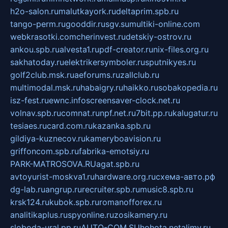
h2o-salon.ru
malutkayork.ru
deltaprim.spb.ru
tango-perm.ru
gooddir.ru
sgv.su
multiki-online.com
webkrasotki.com
cherinvest.ru
detskiy-ostrov.ru
ankou.spb.ru
alvesta1.ru
pdf-creator.ru
nix-files.org.ru
sakhatoday.ru
elektrikersymboler.ru
sputnikyes.ru
golf2club.msk.ru
aeforums.ru
zallclub.ru
multimodal.msk.ru
habaigry.ru
haikko.ru
sobakopedia.ru
isz-fest.ru
ewnc.info
screensaver-clock.net.ru
volnav.spb.ru
comnat.ru
npf.net.ru
7bit.pp.ru
kalugatur.ru
tesiaes.ru
card.com.ru
kazanka.spb.ru
gildiya-kuznecov.ru
kameryboavision.ru
griffoncom.spb.ru
fabrika-emotsiy.ru
PARK-MATROSOVA.RU
agat.spb.ru
avtoyurist-moskva1.ru
hardware.org.ru
схема-авто.рф
dg-lab.ru
angrup.ru
recruiter.spb.ru
music8.spb.ru
krsk124.ru
kubok.spb.ru
romanofforex.ru
analitikaplus.ru
spyonline.ru
zosikamery.ru
sloboda-ural.pp.ru
AUTO-COM.SU
hohota.net
alimy.ru