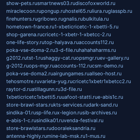
show-pets.ru
smartnews03.ru
discofoxworld.ru
miraclecoon.ru
pongup.ru
hostel65.ru
liura.ru
glasspb.ru
firehunters.ru
gribowo.ru
gnalis.ru
bulkitula.ru
hometown-france.ru
1-xbeticricetc-1-xbetti-5.ru
shop-garena.ru
cricetc-1-xbetr-1-xbetcc-2.ru
one-life-story.ru
top-halyava.ru
accounts112.ru
poka-vse-doma-2.ru
3-d-file.ru
hahahaharms.ru
g2012.ru
tst-1.ru
shaggy-cat.ru
opsmgr.ru
ev-gallery.ru
g-2012.ru
ops-mgr.ru
accounts-112.ru
csm-demo.ru
poka-vse-doma2.ru
airgungames.ru
allseo-host.ru
tehosmotre.ru
varieta-yug.ru
cricetc1xbetr1xbetcc2.ru
raytor-d.ru
atillagunn.ru
3d-file.ru
1xbeticricetc1xbetti5.ru
uafoot-statti.ru
e-abis1c.ru
store-brawl-stars.ru
kts-services.ru
dark-sand.ru
sindika-01.ru
sp-life.ru
x-legion.ru
sib-archives.ru
e-abis-1-c.ru
sindika01.ru
venda-festival.ru
store-brawlstars.ru
dooraleksandria.ru
antenna-highly.ru
mine-lab-msk.ru
1-mus.ru