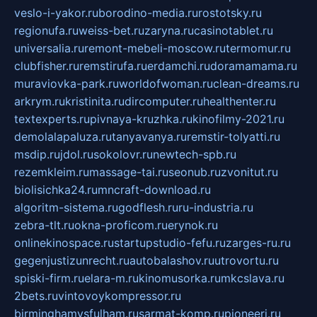
veslo-i-yakor.ru
borodino-media.ru
rostotsky.ru
regionufa.ru
weiss-bet.ru
zaryna.ru
casinotablet.ru
universalia.ru
remont-mebeli-moscow.ru
termomur.ru
clubfisher.ru
remstirufa.ru
erdamchi.ru
doramamama.ru
muraviovka-park.ru
worldofwoman.ru
clean-dreams.ru
arkrym.ru
kristinita.ru
dircomputer.ru
healthenter.ru
textexperts.ru
pivnaya-kruzhka.ru
kinofilmy-2021.ru
demolalapaluza.ru
tanyavanya.ru
remstir-tolyatti.ru
msdip.ru
jdol.ru
sokolovr.ru
newtech-spb.ru
rezemkleim.ru
massage-tai.ru
seonub.ru
zvonitut.ru
biolisichka24.ru
mncraft-download.ru
algoritm-sistema.ru
godflesh.ru
ru-industria.ru
zebra-tlt.ru
okna-proficom.ru
erynok.ru
onlinekinospace.ru
startupstudio-fefu.ru
zarges-ru.ru
gegenjustizunrecht.ru
autobalashov.ru
utrovortu.ru
spiski-firm.ru
elara-m.ru
kinomusorka.ru
mkcslava.ru
2bets.ru
vintovoykompressor.ru
birminghamvsfulham.ru
sarmat-komp.ru
pioneeri.ru