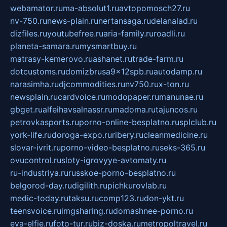
webamator.ru
ma-absolut1.ru
avtopomosch27.ru
nv-750.ru
news-plain.ru
nertansaga.ru
delanalad.ru
dizfiles.ru
youtubefree.ru
aria-family.ru
roadli.ru
planeta-samara.ru
mysmartbuy.ru
matrasy-kemerovo.ru
ashanet.ru
trade-farm.ru
dotcustoms.ru
domizbrusa9x12spb.ru
autodamp.ru
narasimha.ru
djcommodities.ru
nv750.ru
x-ton.ru
newsplain.ru
cardvoice.ru
modopaper.ru
manunae.ru
gbget.ru
alfeihavsalnassr.ru
madoma.ru
tajuncos.ru
petrovkasports.ru
porno-online-besplatno.ru
splclub.ru
york-life.ru
doroga-expo.ru
ribery.ru
cleanmedicine.ru
slovar-ivrit.ru
porno-video-besplatno.ru
seks-365.ru
ovucontrol.ru
sloty-igrovyye-avtomaty.ru
ru-industriya.ru
russkoe-porno-besplatno.ru
belgorod-day.ru
digilith.ru
pichkurovlab.ru
medic-today.ru
taksu.ru
comp123.ru
don-ykt.ru
teensvoice.ru
imgsharing.ru
domashnee-porno.ru
eva-elfie.ru
foto-tur.ru
biz-doska.ru
metropoltravel.ru