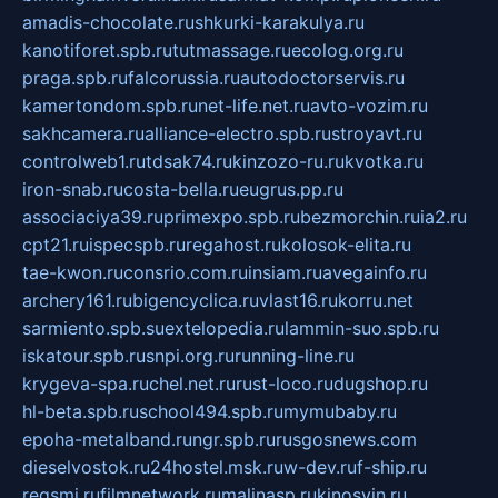
amadis-chocolate.ru
shkurki-karakulya.ru
kanotiforet.spb.ru
tutmassage.ru
ecolog.org.ru
praga.spb.ru
falcorussia.ru
autodoctorservis.ru
kamertondom.spb.ru
net-life.net.ru
avto-vozim.ru
sakhcamera.ru
alliance-electro.spb.ru
stroyavt.ru
controlweb1.ru
tdsak74.ru
kinzozo-ru.ru
kvotka.ru
iron-snab.ru
costa-bella.ru
eugrus.pp.ru
associaciya39.ru
primexpo.spb.ru
bezmorchin.ru
ia2.ru
cpt21.ru
ispecspb.ru
regahost.ru
kolosok-elita.ru
tae-kwon.ru
consrio.com.ru
insiam.ru
avegainfo.ru
archery161.ru
bigencyclica.ru
vlast16.ru
korru.net
sarmiento.spb.su
extelopedia.ru
lammin-suo.spb.ru
iskatour.spb.ru
snpi.org.ru
running-line.ru
krygeva-spa.ru
chel.net.ru
rust-loco.ru
dugshop.ru
hl-beta.spb.ru
school494.spb.ru
mymubaby.ru
epoha-metalband.ru
ngr.spb.ru
rusgosnews.com
dieselvostok.ru
24hostel.msk.ru
w-dev.ru
f-ship.ru
regsmi.ru
filmnetwork.ru
malinasp.ru
kinosvin.ru