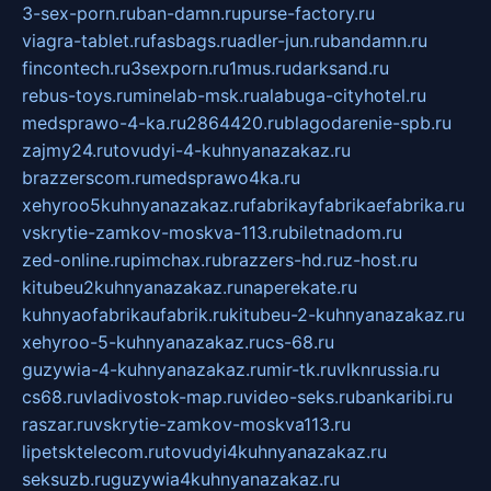
3-sex-porn.ru
ban-damn.ru
purse-factory.ru
viagra-tablet.ru
fasbags.ru
adler-jun.ru
bandamn.ru
fincontech.ru
3sexporn.ru
1mus.ru
darksand.ru
rebus-toys.ru
minelab-msk.ru
alabuga-cityhotel.ru
medsprawo-4-ka.ru
2864420.ru
blagodarenie-spb.ru
zajmy24.ru
tovudyi-4-kuhnyanazakaz.ru
brazzerscom.ru
medsprawo4ka.ru
xehyroo5kuhnyanazakaz.ru
fabrikayfabrikaefabrika.ru
vskrytie-zamkov-moskva-113.ru
biletnadom.ru
zed-online.ru
pimchax.ru
brazzers-hd.ru
z-host.ru
kitubeu2kuhnyanazakaz.ru
naperekate.ru
kuhnyaofabrikaufabrik.ru
kitubeu-2-kuhnyanazakaz.ru
xehyroo-5-kuhnyanazakaz.ru
cs-68.ru
guzywia-4-kuhnyanazakaz.ru
mir-tk.ru
vlknrussia.ru
cs68.ru
vladivostok-map.ru
video-seks.ru
bankaribi.ru
raszar.ru
vskrytie-zamkov-moskva113.ru
lipetsktelecom.ru
tovudyi4kuhnyanazakaz.ru
seksuzb.ru
guzywia4kuhnyanazakaz.ru