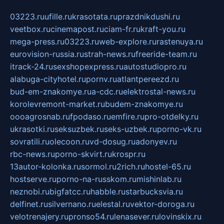
03223.ru
ufille.ru
krasotata.ru
prazdnikdushi.ru
veetbox.ru
cinemapost.ru
ciam-fr.ru
kraft-you.ru
mega-press.ru
03223.ru
web-explore.ru
rastenuya.ru
eurovision-russia.ru
strah-news.ru
freeride-team.ru
itrack-24.ru
sexshopexpress.ru
autostudiopro.ru
alabuga-cityhotel.ru
pornv.ru
atlantpereezd.ru
bud-em-znakomye.ru
a-cdc.ru
elektrostal-news.ru
korolevremont-market.ru
budem-znakomye.ru
oooagrosnab.ru
fpodaso.ru
emfire.ru
pro-otdelky.ru
ukrasotki.ru
seksuzbek.ru
seks-uzbek.ru
porno-vk.ru
sovratili.ru
olecoon.ru
vd-dosug.ru
adonyev.ru
rbc-news.ru
porno-skvirt.ru
krospr.ru
13autor-kolonka.ru
sormol.ru
2rich.ru
hostel-65.ru
hostserve.ru
porno-na-russkom.ru
mishinlab.ru
neznobi.ru
bigfatcc.ru
habble.ru
starbucksvia.ru
delfinet.ru
silvernano.ru
elestal.ru
vektor-doroga.ru
velotrenajery.ru
pronso54.ru
lenasever.ru
lovinskix.ru