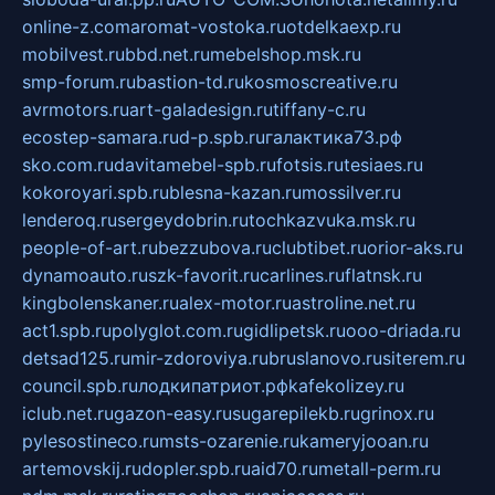
online-z.com
aromat-vostoka.ru
otdelkaexp.ru
mobilvest.ru
bbd.net.ru
mebelshop.msk.ru
smp-forum.ru
bastion-td.ru
kosmoscreative.ru
avrmotors.ru
art-galadesign.ru
tiffany-c.ru
ecostep-samara.ru
d-p.spb.ru
галактика73.рф
sko.com.ru
davitamebel-spb.ru
fotsis.ru
tesiaes.ru
kokoroyari.spb.ru
blesna-kazan.ru
mossilver.ru
lenderoq.ru
sergeydobrin.ru
tochkazvuka.msk.ru
people-of-art.ru
bezzubova.ru
clubtibet.ru
orior-aks.ru
dynamoauto.ru
szk-favorit.ru
carlines.ru
flatnsk.ru
kingbolenskaner.ru
alex-motor.ru
astroline.net.ru
act1.spb.ru
polyglot.com.ru
gidlipetsk.ru
ooo-driada.ru
detsad125.ru
mir-zdoroviya.ru
bruslanovo.ru
siterem.ru
council.spb.ru
лодкипатриот.рф
kafekolizey.ru
iclub.net.ru
gazon-easy.ru
sugarepilekb.ru
grinox.ru
pylesostineco.ru
msts-ozarenie.ru
kameryjooan.ru
artemovskij.ru
dopler.spb.ru
aid70.ru
metall-perm.ru