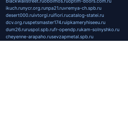
blackwallstreet.ru
oboimos.ru
optim-doors.com.ru
ikuch.ru
nycr.org.ru
npa21.ru
vremya-ch.spb.ru
desert000.ru
ivtorgi.ru
ifiori.ru
catalog-statei.ru
dcv.org.ru
spetsmaster174.ru
ipkameryhiseeu.ru
dum26.ru
ruspol.spb.ru
fr-opendp.ru
kam-solnyshko.ru
cheyenne-arapaho.ru
sevzapmetal.spb.ru
ted-lapidus.spb.ru
parasite-eliminator.ru
sigma-complete.ru
modernworld.ru
dama-moda.ru
eholot-group.ru
sk-nvkz.ru
DRONGOLD.RU
democratia2.ru
i-farmer.ru
mass-sport.org
jablonex.spb.ru
bookmess.ru
linkword.ru
refineua.com.ru
cs-spec.net.ru
altay-mebel.ru
DNK-THEATRE.RU
mechaniks.spb.ru
ipcamtechage.ru
skosta.ru
a-sun.ru
stroy-ldsp.ru
snowlands.org.ru
childrensshoes.ru
mrlizzy.ru
mebelsofiakrd.ru
bulizhenko.ru
rumantick.net.ru
mtszerno.ru
daily-fishing.ru
glushiteli-v-spb.ru
megasat.org.ru
localization.net.ru
flyingfish.pp.ru
ds5teremok.ru