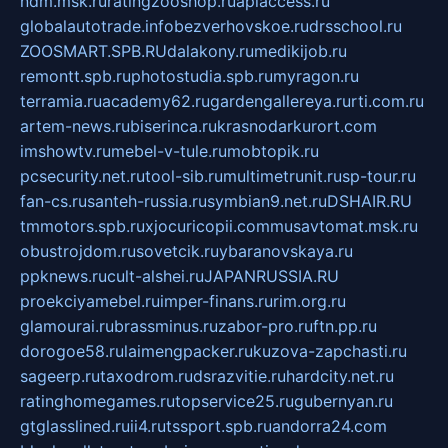
ndm.msk.ru
ratingzooshop.ru
apiaccess.ru
globalautotrade.info
bezverhovskoe.ru
drsschool.ru
ZOOSMART.SPB.RU
dalakony.ru
medikijob.ru
remontt.spb.ru
photostudia.spb.ru
myragon.ru
terramia.ru
academy62.ru
gardengallereya.ru
rti.com.ru
artem-news.ru
biserinca.ru
krasnodarkurort.com
imshowtv.ru
mebel-v-tule.ru
mobtopik.ru
pcsecurity.net.ru
tool-sib.ru
multimetrunit.ru
sp-tour.ru
fan-cs.ru
santeh-russia.ru
symbian9.net.ru
DSHAIR.RU
tmmotors.spb.ru
xjocuricopii.com
musavtomat.msk.ru
obustrojdom.ru
sovetcik.ru
ybaranovskaya.ru
ppknews.ru
cult-alshei.ru
JAPANRUSSIA.RU
proekciyamebel.ru
imper-finans.ru
rim.org.ru
glamourai.ru
brassminus.ru
zabor-pro.ru
ftn.pp.ru
dorogoe58.ru
laimengpacker.ru
kuzova-zapchasti.ru
sageerp.ru
taxodrom.ru
dsrazvitie.ru
hardcity.net.ru
ratinghomegames.ru
topservice25.ru
gubernyan.ru
gtglasslined.ru
ii4.ru
tssport.spb.ru
andorra24.com