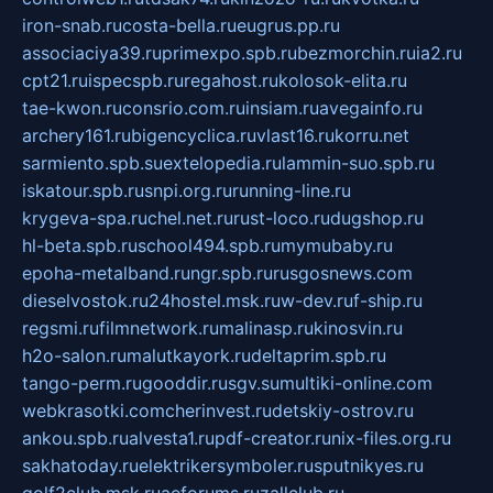
iron-snab.ru
costa-bella.ru
eugrus.pp.ru
associaciya39.ru
primexpo.spb.ru
bezmorchin.ru
ia2.ru
cpt21.ru
ispecspb.ru
regahost.ru
kolosok-elita.ru
tae-kwon.ru
consrio.com.ru
insiam.ru
avegainfo.ru
archery161.ru
bigencyclica.ru
vlast16.ru
korru.net
sarmiento.spb.su
extelopedia.ru
lammin-suo.spb.ru
iskatour.spb.ru
snpi.org.ru
running-line.ru
krygeva-spa.ru
chel.net.ru
rust-loco.ru
dugshop.ru
hl-beta.spb.ru
school494.spb.ru
mymubaby.ru
epoha-metalband.ru
ngr.spb.ru
rusgosnews.com
dieselvostok.ru
24hostel.msk.ru
w-dev.ru
f-ship.ru
regsmi.ru
filmnetwork.ru
malinasp.ru
kinosvin.ru
h2o-salon.ru
malutkayork.ru
deltaprim.spb.ru
tango-perm.ru
gooddir.ru
sgv.su
multiki-online.com
webkrasotki.com
cherinvest.ru
detskiy-ostrov.ru
ankou.spb.ru
alvesta1.ru
pdf-creator.ru
nix-files.org.ru
sakhatoday.ru
elektrikersymboler.ru
sputnikyes.ru