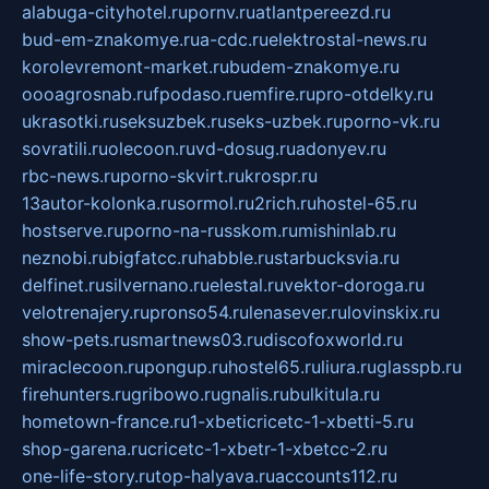
alabuga-cityhotel.ru
pornv.ru
atlantpereezd.ru
bud-em-znakomye.ru
a-cdc.ru
elektrostal-news.ru
korolevremont-market.ru
budem-znakomye.ru
oooagrosnab.ru
fpodaso.ru
emfire.ru
pro-otdelky.ru
ukrasotki.ru
seksuzbek.ru
seks-uzbek.ru
porno-vk.ru
sovratili.ru
olecoon.ru
vd-dosug.ru
adonyev.ru
rbc-news.ru
porno-skvirt.ru
krospr.ru
13autor-kolonka.ru
sormol.ru
2rich.ru
hostel-65.ru
hostserve.ru
porno-na-russkom.ru
mishinlab.ru
neznobi.ru
bigfatcc.ru
habble.ru
starbucksvia.ru
delfinet.ru
silvernano.ru
elestal.ru
vektor-doroga.ru
velotrenajery.ru
pronso54.ru
lenasever.ru
lovinskix.ru
show-pets.ru
smartnews03.ru
discofoxworld.ru
miraclecoon.ru
pongup.ru
hostel65.ru
liura.ru
glasspb.ru
firehunters.ru
gribowo.ru
gnalis.ru
bulkitula.ru
hometown-france.ru
1-xbeticricetc-1-xbetti-5.ru
shop-garena.ru
cricetc-1-xbetr-1-xbetcc-2.ru
one-life-story.ru
top-halyava.ru
accounts112.ru