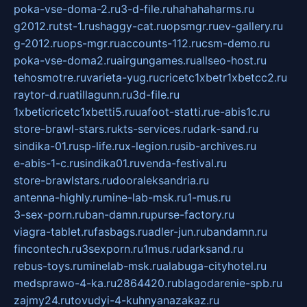
poka-vse-doma-2.ru
3-d-file.ru
hahahaharms.ru
g2012.ru
tst-1.ru
shaggy-cat.ru
opsmgr.ru
ev-gallery.ru
g-2012.ru
ops-mgr.ru
accounts-112.ru
csm-demo.ru
poka-vse-doma2.ru
airgungames.ru
allseo-host.ru
tehosmotre.ru
varieta-yug.ru
cricetc1xbetr1xbetcc2.ru
raytor-d.ru
atillagunn.ru
3d-file.ru
1xbeticricetc1xbetti5.ru
uafoot-statti.ru
e-abis1c.ru
store-brawl-stars.ru
kts-services.ru
dark-sand.ru
sindika-01.ru
sp-life.ru
x-legion.ru
sib-archives.ru
e-abis-1-c.ru
sindika01.ru
venda-festival.ru
store-brawlstars.ru
dooraleksandria.ru
antenna-highly.ru
mine-lab-msk.ru
1-mus.ru
3-sex-porn.ru
ban-damn.ru
purse-factory.ru
viagra-tablet.ru
fasbags.ru
adler-jun.ru
bandamn.ru
fincontech.ru
3sexporn.ru
1mus.ru
darksand.ru
rebus-toys.ru
minelab-msk.ru
alabuga-cityhotel.ru
medsprawo-4-ka.ru
2864420.ru
blagodarenie-spb.ru
zajmy24.ru
tovudyi-4-kuhnyanazakaz.ru