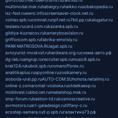
golf2club.msk.ru
aeforums.ru
zallclub.ru
multimodal.msk.ru
habaigry.ru
haikko.ru
sobakopedia.ru
isz-fest.ru
ewnc.info
screensaver-clock.net.ru
volnav.spb.ru
comnat.ru
npf.net.ru
7bit.pp.ru
kalugatur.ru
tesiaes.ru
card.com.ru
kazanka.spb.ru
gildiya-kuznecov.ru
kameryboavision.ru
griffoncom.spb.ru
fabrika-emotsiy.ru
PARK-MATROSOVA.RU
agat.spb.ru
avtoyurist-moskva1.ru
hardware.org.ru
схема-авто.рф
dg-lab.ru
angrup.ru
recruiter.spb.ru
music8.spb.ru
krsk124.ru
kubok.spb.ru
romanofforex.ru
analitikaplus.ru
spyonline.ru
zosikamery.ru
sloboda-ural.pp.ru
AUTO-COM.SU
hohota.net
alimy.ru
online-z.com
aromat-vostoka.ru
otdelkaexp.ru
mobilvest.ru
bbd.net.ru
mebelshop.msk.ru
smp-forum.ru
bastion-td.ru
kosmoscreative.ru
avrmotors.ru
art-galadesign.ru
tiffany-c.ru
ecostep-samara.ru
d-p.spb.ru
галактика73.рф