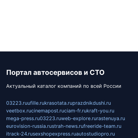
Портал автосервисов и СТО
Актуальный каталог компаний по всей России
03223.ru
ufille.ru
krasotata.ru
prazdnikdushi.ru
veetbox.ru
cinemapost.ru
ciam-fr.ru
kraft-you.ru
mega-press.ru
03223.ru
web-explore.ru
rastenuya.ru
eurovision-russia.ru
strah-news.ru
freeride-team.ru
itrack-24.ru
sexshopexpress.ru
autostudiopro.ru