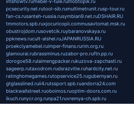
imshowtv.ru
mebel-v-tule.ru
mobtopik.ru
pcsecurity.net.ru
tool-sib.ru
multimetrunit.ru
sp-tour.ru
fan-cs.ru
santeh-russia.ru
symbian9.net.ru
DSHAIR.RU
tmmotors.spb.ru
xjocuricopii.com
musavtomat.msk.ru
obustrojdom.ru
sovetcik.ru
ybaranovskaya.ru
ppknews.ru
cult-alshei.ru
JAPANRUSSIA.RU
proekciyamebel.ru
imper-finans.ru
rim.org.ru
glamourai.ru
brassminus.ru
zabor-pro.ru
ftn.pp.ru
dorogoe58.ru
laimengpacker.ru
kuzova-zapchasti.ru
sageerp.ru
taxodrom.ru
dsrazvitie.ru
hardcity.net.ru
ratinghomegames.ru
topservice25.ru
gubernyan.ru
gtglasslined.ru
ii4.ru
tssport.spb.ru
andorra24.com
blackwallstreet.ru
oboimos.ru
optim-doors.com.ru
ikuch.ru
nycr.org.ru
npa21.ru
vremya-ch.spb.ru
desert000.ru
ivtorgi.ru
ifiori.ru
catalog-statei.ru
dcv.org.ru
spetsmaster174.ru
ipkameryhiseeu.ru
dum26.ru
ruspol.spb.ru
fr-opendp.ru
kam-solnyshko.ru
cheyenne-arapaho.ru
sevzapmetal.spb.ru