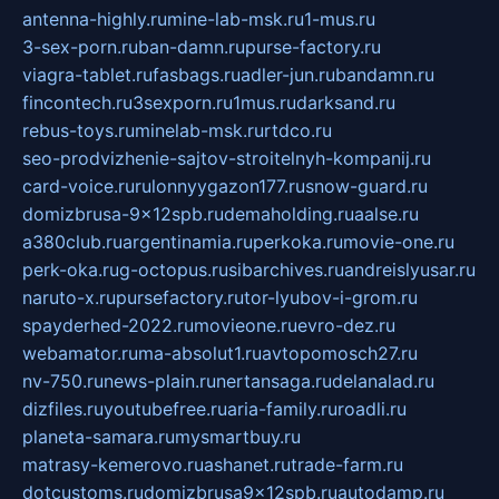
antenna-highly.ru
mine-lab-msk.ru
1-mus.ru
3-sex-porn.ru
ban-damn.ru
purse-factory.ru
viagra-tablet.ru
fasbags.ru
adler-jun.ru
bandamn.ru
fincontech.ru
3sexporn.ru
1mus.ru
darksand.ru
rebus-toys.ru
minelab-msk.ru
rtdco.ru
seo-prodvizhenie-sajtov-stroitelnyh-kompanij.ru
card-voice.ru
rulonnyygazon177.ru
snow-guard.ru
domizbrusa-9x12spb.ru
demaholding.ru
aalse.ru
a380club.ru
argentinamia.ru
perkoka.ru
movie-one.ru
perk-oka.ru
g-octopus.ru
sibarchives.ru
andreislyusar.ru
naruto-x.ru
pursefactory.ru
tor-lyubov-i-grom.ru
spayderhed-2022.ru
movieone.ru
evro-dez.ru
webamator.ru
ma-absolut1.ru
avtopomosch27.ru
nv-750.ru
news-plain.ru
nertansaga.ru
delanalad.ru
dizfiles.ru
youtubefree.ru
aria-family.ru
roadli.ru
planeta-samara.ru
mysmartbuy.ru
matrasy-kemerovo.ru
ashanet.ru
trade-farm.ru
dotcustoms.ru
domizbrusa9x12spb.ru
autodamp.ru