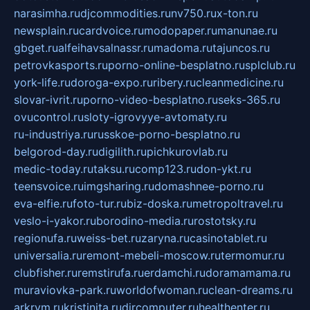
narasimha.ru
djcommodities.ru
nv750.ru
x-ton.ru
newsplain.ru
cardvoice.ru
modopaper.ru
manunae.ru
gbget.ru
alfeihavsalnassr.ru
madoma.ru
tajuncos.ru
petrovkasports.ru
porno-online-besplatno.ru
splclub.ru
york-life.ru
doroga-expo.ru
ribery.ru
cleanmedicine.ru
slovar-ivrit.ru
porno-video-besplatno.ru
seks-365.ru
ovucontrol.ru
sloty-igrovyye-avtomaty.ru
ru-industriya.ru
russkoe-porno-besplatno.ru
belgorod-day.ru
digilith.ru
pichkurovlab.ru
medic-today.ru
taksu.ru
comp123.ru
don-ykt.ru
teensvoice.ru
imgsharing.ru
domashnee-porno.ru
eva-elfie.ru
foto-tur.ru
biz-doska.ru
metropoltravel.ru
veslo-i-yakor.ru
borodino-media.ru
rostotsky.ru
regionufa.ru
weiss-bet.ru
zaryna.ru
casinotablet.ru
universalia.ru
remont-mebeli-moscow.ru
termomur.ru
clubfisher.ru
remstirufa.ru
erdamchi.ru
doramamama.ru
muraviovka-park.ru
worldofwoman.ru
clean-dreams.ru
arkrym.ru
kristinita.ru
dircomputer.ru
healthenter.ru