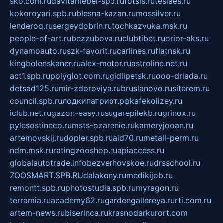
sko.com.ru
davitamebel-spb.ru
fotsis.ru
tesiaes.ru
kokoroyari.spb.ru
blesna-kazan.ru
mossilver.ru
lenderoq.ru
sergeydobrin.ru
tochkazvuka.msk.ru
people-of-art.ru
bezzubova.ru
clubtibet.ru
orior-aks.ru
dynamoauto.ru
szk-favorit.ru
carlines.ru
flatnsk.ru
kingbolenskaner.ru
alex-motor.ru
astroline.net.ru
act1.spb.ru
polyglot.com.ru
gidlipetsk.ru
ooo-driada.ru
detsad125.ru
mir-zdoroviya.ru
bruslanovo.ru
siterem.ru
council.spb.ru
лодкипатриот.рф
kafekolizey.ru
iclub.net.ru
gazon-easy.ru
sugarepilekb.ru
grinox.ru
pylesostineco.ru
msts-ozarenie.ru
kameryjooan.ru
artemovskij.ru
dopler.spb.ru
aid70.ru
metall-perm.ru
ndm.msk.ru
ratingzooshop.ru
apiaccess.ru
globalautotrade.info
bezverhovskoe.ru
drsschool.ru
ZOOSMART.SPB.RU
dalakony.ru
medikijob.ru
remontt.spb.ru
photostudia.spb.ru
myragon.ru
terramia.ru
academy62.ru
gardengallereya.ru
rti.com.ru
artem-news.ru
biserinca.ru
krasnodarkurort.com