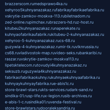
brazzerscom.ru
medsprawo4ka.ru
xehyroo5kuhnyanazakaz.ru
fabrikayfabrikaefabrika.ru
vskrytie-zamkov-moskva-113.ru
biletnadom.ru
zed-online.ru
pimchax.ru
brazzers-hd.ru
z-host.ru
kitubeu2kuhnyanazakaz.ru
naperekate.ru
kuhnyaofabrikaufabrik.ru
kitubeu-2-kuhnyanazakaz.ru
xehyroo-5-kuhnyanazakaz.ru
cs-68.ru
guzywia-4-kuhnyanazakaz.ru
mir-tk.ru
vlknrussia.ru
cs68.ru
vladivostok-map.ru
video-seks.ru
bankaribi.ru
raszar.ru
vskrytie-zamkov-moskva113.ru
lipetsktelecom.ru
tovudyi4kuhnyanazakaz.ru
seksuzb.ru
guzywia4kuhnyanazakaz.ru
fabrikaofabrikaokuhny.ru
kuhnyaekuhnyaafabrika.ru
kuhnyaykuhnyayfabrika.ru
e-abis1c.ru
store-brawl-stars.ru
kts-services.ru
dark-sand.ru
sindika-01.ru
sp-life.ru
x-legion.ru
sib-archives.ru
e-abis-1-c.ru
sindika01.ru
venda-festival.ru
store-brawlstars.ru
dooraleksandria.ru