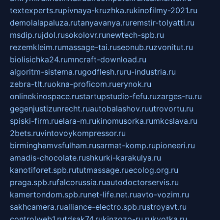
textexperts.ru
pivnaya-kruzhka.ru
kinofilmy-2021.ru
demolalapaluza.ru
tanyavanya.ru
remstir-tolyatti.ru
msdip.ru
jdol.ru
sokolovr.ru
newtech-spb.ru
rezemkleim.ru
massage-tai.ru
seonub.ru
zvonitut.ru
biolisichka24.ru
mncraft-download.ru
algoritm-sistema.ru
godflesh.ru
ru-industria.ru
zebra-tlt.ru
okna-proficom.ru
erynok.ru
onlinekinospace.ru
startupstudio-fefu.ru
zarges-ru.ru
gegenjustizunrecht.ru
autobalashov.ru
utrovortu.ru
spiski-firm.ru
elara-m.ru
kinomusorka.ru
mkcslava.ru
2bets.ru
vintovoykompressor.ru
birminghamvsfulham.ru
sarmat-komp.ru
pioneeri.ru
amadis-chocolate.ru
shkurki-karakulya.ru
kanotiforet.spb.ru
tutmassage.ru
ecolog.org.ru
praga.spb.ru
falcorussia.ru
autodoctorservis.ru
kamertondom.spb.ru
net-life.net.ru
avto-vozim.ru
sakhcamera.ru
alliance-electro.spb.ru
stroyavt.ru
controlweb1.ru
tdsak74.ru
kinzozo-ru.ru
kvotka.ru