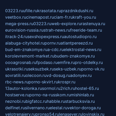
03223.ru
ufille.ru
krasotata.ru
prazdnikdushi.ru
veetbox.ru
cinemapost.ru
ciam-fr.ru
kraft-you.ru
mega-press.ru
03223.ru
web-explore.ru
rastenuya.ru
eurovision-russia.ru
strah-news.ru
freeride-team.ru
itrack-24.ru
sexshopexpress.ru
autostudiopro.ru
alabuga-cityhotel.ru
pornv.ru
atlantpereezd.ru
bud-em-znakomye.ru
a-cdc.ru
elektrostal-news.ru
korolevremont-market.ru
budem-znakomye.ru
oooagrosnab.ru
fpodaso.ru
emfire.ru
pro-otdelky.ru
ukrasotki.ru
seksuzbek.ru
seks-uzbek.ru
porno-vk.ru
sovratili.ru
olecoon.ru
vd-dosug.ru
adonyev.ru
rbc-news.ru
porno-skvirt.ru
krospr.ru
13autor-kolonka.ru
sormol.ru
2rich.ru
hostel-65.ru
hostserve.ru
porno-na-russkom.ru
mishinlab.ru
neznobi.ru
bigfatcc.ru
habble.ru
starbucksvia.ru
delfinet.ru
silvernano.ru
elestal.ru
vektor-doroga.ru
velotrenajery.ru
pronso54.ru
lenasever.ru
lovinskix.ru