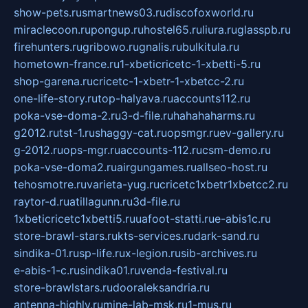
show-pets.ru
smartnews03.ru
discofoxworld.ru
miraclecoon.ru
pongup.ru
hostel65.ru
liura.ru
glasspb.ru
firehunters.ru
gribowo.ru
gnalis.ru
bulkitula.ru
hometown-france.ru
1-xbeticricetc-1-xbetti-5.ru
shop-garena.ru
cricetc-1-xbetr-1-xbetcc-2.ru
one-life-story.ru
top-halyava.ru
accounts112.ru
poka-vse-doma-2.ru
3-d-file.ru
hahahaharms.ru
g2012.ru
tst-1.ru
shaggy-cat.ru
opsmgr.ru
ev-gallery.ru
g-2012.ru
ops-mgr.ru
accounts-112.ru
csm-demo.ru
poka-vse-doma2.ru
airgungames.ru
allseo-host.ru
tehosmotre.ru
varieta-yug.ru
cricetc1xbetr1xbetcc2.ru
raytor-d.ru
atillagunn.ru
3d-file.ru
1xbeticricetc1xbetti5.ru
uafoot-statti.ru
e-abis1c.ru
store-brawl-stars.ru
kts-services.ru
dark-sand.ru
sindika-01.ru
sp-life.ru
x-legion.ru
sib-archives.ru
e-abis-1-c.ru
sindika01.ru
venda-festival.ru
store-brawlstars.ru
dooraleksandria.ru
antenna-highly.ru
mine-lab-msk.ru
1-mus.ru