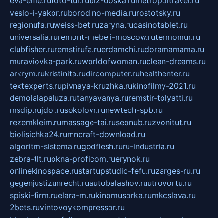
eva-elfie.ru
foto-tur.ru
biz-doska.ru
metropoltravel.ru
veslo-i-yakor.ru
borodino-media.ru
rostotsky.ru
regionufa.ru
weiss-bet.ru
zaryna.ru
casinotablet.ru
universalia.ru
remont-mebeli-moscow.ru
termomur.ru
clubfisher.ru
remstirufa.ru
erdamchi.ru
doramamama.ru
muraviovka-park.ru
worldofwoman.ru
clean-dreams.ru
arkrym.ru
kristinita.ru
dircomputer.ru
healthenter.ru
textexperts.ru
pivnaya-kruzhka.ru
kinofilmy-2021.ru
demolalapaluza.ru
tanyavanya.ru
remstir-tolyatti.ru
msdip.ru
jdol.ru
sokolovr.ru
newtech-spb.ru
rezemkleim.ru
massage-tai.ru
seonub.ru
zvonitut.ru
biolisichka24.ru
mncraft-download.ru
algoritm-sistema.ru
godflesh.ru
ru-industria.ru
zebra-tlt.ru
okna-proficom.ru
erynok.ru
onlinekinospace.ru
startupstudio-fefu.ru
zarges-ru.ru
gegenjustizunrecht.ru
autobalashov.ru
utrovortu.ru
spiski-firm.ru
elara-m.ru
kinomusorka.ru
mkcslava.ru
2bets.ru
vintovoykompressor.ru