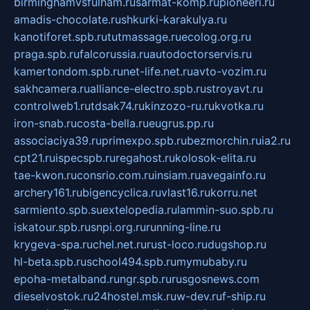
birminghamvsfulham.ru
sarmat-komp.ru
pioneeri.ru
amadis-chocolate.ru
shkurki-karakulya.ru
kanotiforet.spb.ru
tutmassage.ru
ecolog.org.ru
praga.spb.ru
falcorussia.ru
autodoctorservis.ru
kamertondom.spb.ru
net-life.net.ru
avto-vozim.ru
sakhcamera.ru
alliance-electro.spb.ru
stroyavt.ru
controlweb1.ru
tdsak74.ru
kinzozo-ru.ru
kvotka.ru
iron-snab.ru
costa-bella.ru
eugrus.pp.ru
associaciya39.ru
primexpo.spb.ru
bezmorchin.ru
ia2.ru
cpt21.ru
ispecspb.ru
regahost.ru
kolosok-elita.ru
tae-kwon.ru
consrio.com.ru
insiam.ru
avegainfo.ru
archery161.ru
bigencyclica.ru
vlast16.ru
korru.net
sarmiento.spb.su
extelopedia.ru
lammin-suo.spb.ru
iskatour.spb.ru
snpi.org.ru
running-line.ru
krygeva-spa.ru
chel.net.ru
rust-loco.ru
dugshop.ru
hl-beta.spb.ru
school494.spb.ru
mymubaby.ru
epoha-metalband.ru
ngr.spb.ru
rusgosnews.com
dieselvostok.ru
24hostel.msk.ru
w-dev.ru
f-ship.ru