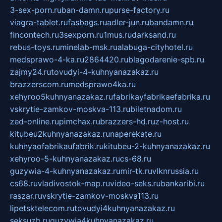
3-sex-porn.ru
ban-damn.ru
purse-factory.ru
viagra-tablet.ru
fasbags.ru
adler-jun.ru
bandamn.ru
fincontech.ru
3sexporn.ru
1mus.ru
darksand.ru
rebus-toys.ru
minelab-msk.ru
alabuga-cityhotel.ru
medsprawo-4-ka.ru
2864420.ru
blagodarenie-spb.ru
zajmy24.ru
tovudyi-4-kuhnyanazakaz.ru
brazzerscom.ru
medsprawo4ka.ru
xehyroo5kuhnyanazakaz.ru
fabrikayfabrikaefabrika.ru
vskrytie-zamkov-moskva-113.ru
biletnadom.ru
zed-online.ru
pimchax.ru
brazzers-hd.ru
z-host.ru
kitubeu2kuhnyanazakaz.ru
naperekate.ru
kuhnyaofabrikaufabrik.ru
kitubeu-2-kuhnyanazakaz.ru
xehyroo-5-kuhnyanazakaz.ru
cs-68.ru
guzywia-4-kuhnyanazakaz.ru
mir-tk.ru
vlknrussia.ru
cs68.ru
vladivostok-map.ru
video-seks.ru
bankaribi.ru
raszar.ru
vskrytie-zamkov-moskva113.ru
lipetsktelecom.ru
tovudyi4kuhnyanazakaz.ru
seksuzb.ru
guzywia4kuhnyanazakaz.ru