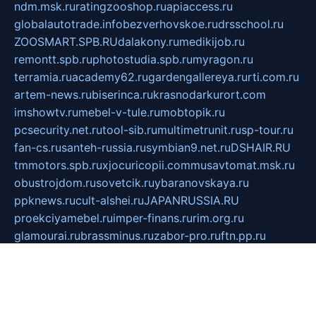
ndm.msk.ru
ratingzooshop.ru
apiaccess.ru
globalautotrade.info
bezverhovskoe.ru
drsschool.ru
ZOOSMART.SPB.RU
dalakony.ru
medikijob.ru
remontt.spb.ru
photostudia.spb.ru
myragon.ru
terramia.ru
academy62.ru
gardengallereya.ru
rti.com.ru
artem-news.ru
biserinca.ru
krasnodarkurort.com
imshowtv.ru
mebel-v-tule.ru
mobtopik.ru
pcsecurity.net.ru
tool-sib.ru
multimetrunit.ru
sp-tour.ru
fan-cs.ru
santeh-russia.ru
symbian9.net.ru
DSHAIR.RU
tmmotors.spb.ru
xjocuricopii.com
musavtomat.msk.ru
obustrojdom.ru
sovetcik.ru
ybaranovskaya.ru
ppknews.ru
cult-alshei.ru
JAPANRUSSIA.RU
proekciyamebel.ru
imper-finans.ru
rim.org.ru
glamourai.ru
brassminus.ru
zabor-pro.ru
ftn.pp.ru
dorogoe58.ru
laimengpacker.ru
kuzova-zapchasti.ru
sageerp.ru
taxodrom.ru
dsrazvitie.ru
hardcity.net.ru
ratinghomegames.ru
topservice25.ru
gubernyan.ru
gtglasslined.ru
ii4.ru
tssport.spb.ru
andorra24.com