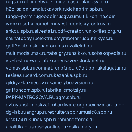
regsmi.ru
filmnetwork.ru
malinasp.ru
kinosvin.ru
h2o-salon.ru
malutkayork.ru
deltaprim.spb.ru
tango-perm.ru
gooddir.ru
sgv.su
multiki-online.com
webkrasotki.com
cherinvest.ru
detskiy-ostrov.ru
ankou.spb.ru
alvesta1.ru
pdf-creator.ru
nix-files.org.ru
sakhatoday.ru
elektrikersymboler.ru
sputnikyes.ru
golf2club.msk.ru
aeforums.ru
zallclub.ru
multimodal.msk.ru
habaigry.ru
haikko.ru
sobakopedia.ru
isz-fest.ru
ewnc.info
screensaver-clock.net.ru
volnav.spb.ru
comnat.ru
npf.net.ru
7bit.pp.ru
kalugatur.ru
tesiaes.ru
card.com.ru
kazanka.spb.ru
gildiya-kuznecov.ru
kameryboavision.ru
griffoncom.spb.ru
fabrika-emotsiy.ru
PARK-MATROSOVA.RU
agat.spb.ru
avtoyurist-moskva1.ru
hardware.org.ru
схема-авто.рф
dg-lab.ru
angrup.ru
recruiter.spb.ru
music8.spb.ru
krsk124.ru
kubok.spb.ru
romanofforex.ru
analitikaplus.ru
spyonline.ru
zosikamery.ru