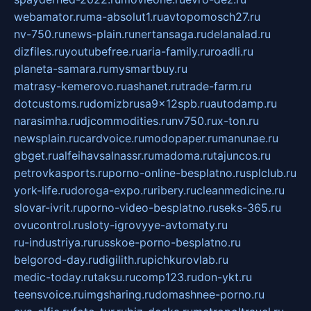
webamator.ru
ma-absolut1.ru
avtopomosch27.ru
nv-750.ru
news-plain.ru
nertansaga.ru
delanalad.ru
dizfiles.ru
youtubefree.ru
aria-family.ru
roadli.ru
planeta-samara.ru
mysmartbuy.ru
matrasy-kemerovo.ru
ashanet.ru
trade-farm.ru
dotcustoms.ru
domizbrusa9x12spb.ru
autodamp.ru
narasimha.ru
djcommodities.ru
nv750.ru
x-ton.ru
newsplain.ru
cardvoice.ru
modopaper.ru
manunae.ru
gbget.ru
alfeihavsalnassr.ru
madoma.ru
tajuncos.ru
petrovkasports.ru
porno-online-besplatno.ru
splclub.ru
york-life.ru
doroga-expo.ru
ribery.ru
cleanmedicine.ru
slovar-ivrit.ru
porno-video-besplatno.ru
seks-365.ru
ovucontrol.ru
sloty-igrovyye-avtomaty.ru
ru-industriya.ru
russkoe-porno-besplatno.ru
belgorod-day.ru
digilith.ru
pichkurovlab.ru
medic-today.ru
taksu.ru
comp123.ru
don-ykt.ru
teensvoice.ru
imgsharing.ru
domashnee-porno.ru