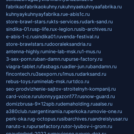
fabrikaofabrikaokuhny.ru
kuhnyaekuhnyaafabrika.ru
kuhnyaykuhnyayfabrika.ru
e-abis1c.ru
store-brawl-stars.ru
kts-services.ru
dark-sand.ru
sindika-01.ru
sp-life.ru
x-legion.ru
sib-archives.ru
e-abis-1-c.ru
sindika01.ru
venda-festival.ru
store-brawlstars.ru
dooraleksandria.ru
antenna-highly.ru
mine-lab-msk.ru
1-mus.ru
3-sex-porn.ru
ban-damn.ru
purse-factory.ru
viagra-tablet.ru
fasbags.ru
adler-jun.ru
bandamn.ru
fincontech.ru
3sexporn.ru
1mus.ru
darksand.ru
rebus-toys.ru
minelab-msk.ru
rtdco.ru
seo-prodvizhenie-sajtov-stroitelnyh-kompanij.ru
card-voice.ru
rulonnyygazon177.ru
snow-guard.ru
domizbrusa-9x12spb.ru
demaholding.ru
aalse.ru
a380club.ru
argentinamia.ru
perkoka.ru
movie-one.ru
perk-oka.ru
g-octopus.ru
sibarchives.ru
andreislyusar.ru
naruto-x.ru
pursefactory.ru
tor-lyubov-i-grom.ru
spayderhed-2022.ru
movieone.ru
evro-dez.ru