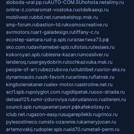
sloboda-ural.pp.ru
AUTO-COM.SU
hohota.net
alimy.ru
online-z.com
aromat-vostoka.ru
otdelkaexp.ru
mobilvest.ru
bbd.net.ru
mebelshop.msk.ru
smp-forum.ru
bastion-td.ru
kosmoscreative.ru
avrmotors.ru
art-galadesign.ru
tiffany-c.ru
ecostep-samara.ru
d-p.spb.ru
галактика73.рф
sko.com.ru
davitamebel-spb.ru
fotsis.ru
tesiaes.ru
kokoroyari.spb.ru
blesna-kazan.ru
mossilver.ru
lenderoq.ru
sergeydobrin.ru
tochkazvuka.msk.ru
people-of-art.ru
bezzubova.ru
clubtibet.ru
orior-aks.ru
dynamoauto.ru
szk-favorit.ru
carlines.ru
flatnsk.ru
kingbolenskaner.ru
alex-motor.ru
astroline.net.ru
act1.spb.ru
polyglot.com.ru
gidlipetsk.ru
ooo-driada.ru
detsad125.ru
mir-zdoroviya.ru
bruslanovo.ru
siterem.ru
council.spb.ru
лодкипатриот.рф
kafekolizey.ru
iclub.net.ru
gazon-easy.ru
sugarepilekb.ru
grinox.ru
pylesostineco.ru
msts-ozarenie.ru
kameryjooan.ru
artemovskij.ru
dopler.spb.ru
aid70.ru
metall-perm.ru