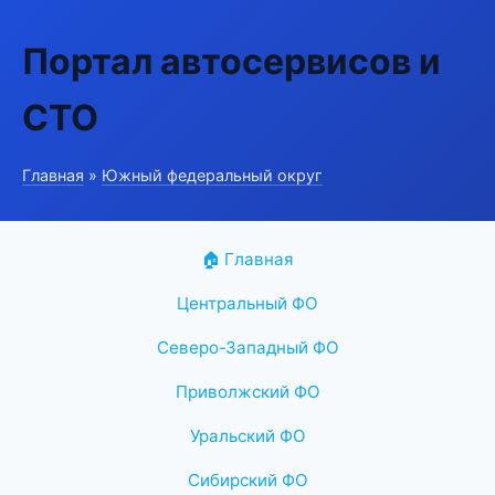
Портал автосервисов и
СТО
Главная
»
Южный федеральный округ
🏠 Главная
Центральный ФО
Северо-Западный ФО
Приволжский ФО
Уральский ФО
Сибирский ФО