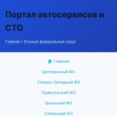
Портал автосервисов и
СТО
Главная
»
Южный федеральный округ
🏠 Главная
Центральный ФО
Северо-Западный ФО
Приволжский ФО
Уральский ФО
Сибирский ФО